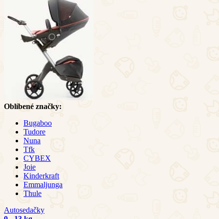
Oblíbené značky:
Bugaboo
Tudore
Nuna
Tfk
CYBEX
Joie
Kinderkraft
Emmaljunga
Thule
Autosedačky
0 - 13 kg