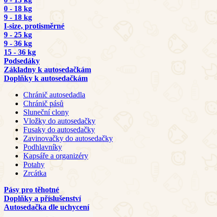
0 - 18 kg
9 - 18 kg
I-size, protisměrné
9 - 25 kg
9 - 36 kg
15 - 36 kg
Podsedáky
Základny k autosedačkám
Doplňky k autosedačkám
Chránič autosedadla
Chránič pásů
Sluneční clony
Vložky do autosedačky
Fusaky do autosedačky
Zavinovačky do autosedačky
Podhlavníky
Kapsáře a organizéry
Potahy
Zrcátka
Pásy pro těhotné
Doplňky a příslušenství
Autosedačka dle uchycení