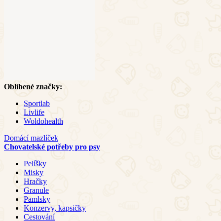
Oblíbené značky:
Sportlab
Livlife
Woldohealth
Domácí mazlíček
Chovatelské potřeby pro psy
Pelíšky
Misky
Hračky
Granule
Pamlsky
Konzervy, kapsičky
Cestování