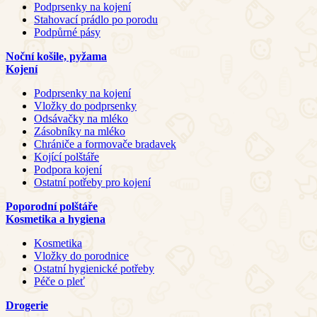
Podprsenky na kojení
Stahovací prádlo po porodu
Podpůrné pásy
Noční košile, pyžama
Kojení
Podprsenky na kojení
Vložky do podprsenky
Odsávačky na mléko
Zásobníky na mléko
Chrániče a formovače bradavek
Kojící polštáře
Podpora kojení
Ostatní potřeby pro kojení
Poporodní polštáře
Kosmetika a hygiena
Kosmetika
Vložky do porodnice
Ostatní hygienické potřeby
Péče o pleť
Drogerie