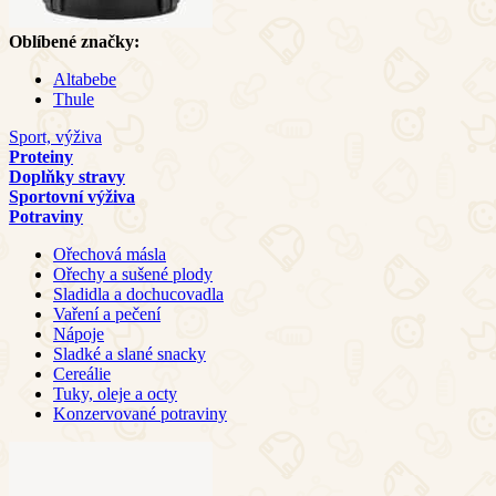
Oblíbené značky:
Altabebe
Thule
Sport, výživa
Proteiny
Doplňky stravy
Sportovní výživa
Potraviny
Ořechová másla
Ořechy a sušené plody
Sladidla a dochucovadla
Vaření a pečení
Nápoje
Sladké a slané snacky
Cereálie
Tuky, oleje a octy
Konzervované potraviny