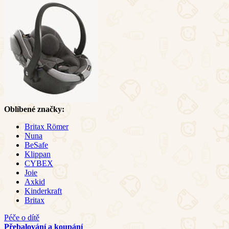
Oblíbené značky:
Britax Römer
Nuna
BeSafe
Klippan
CYBEX
Joie
Axkid
Kinderkraft
Britax
Péče o dítě
Přebalování a koupání