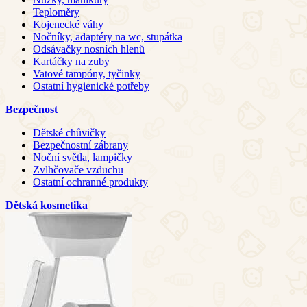
Teploměry
Kojenecké váhy
Nočníky, adaptéry na wc, stupátka
Odsávačky nosních hlenů
Kartáčky na zuby
Vatové tampóny, tyčinky
Ostatní hygienické potřeby
Bezpečnost
Dětské chůvičky
Bezpečnostní zábrany
Noční světla, lampičky
Zvlhčovače vzduchu
Ostatní ochranné produkty
Dětská kosmetika