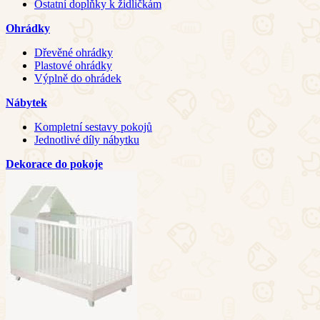
Ostatní doplňky k židličkám
Ohrádky
Dřevěné ohrádky
Plastové ohrádky
Výplně do ohrádek
Nábytek
Kompletní sestavy pokojů
Jednotlivé díly nábytku
Dekorace do pokoje