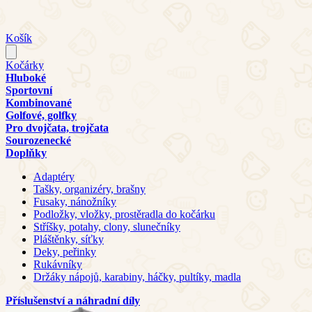
Košík
Kočárky
Hluboké
Sportovní
Kombinované
Golfové, golfky
Pro dvojčata, trojčata
Sourozenecké
Doplňky
Adaptéry
Tašky, organizéry, brašny
Fusaky, nánožníky
Podložky, vložky, prostěradla do kočárku
Stříšky, potahy, clony, slunečníky
Pláštěnky, síťky
Deky, peřinky
Rukávníky
Držáky nápojů, karabiny, háčky, pultíky, madla
Příslušenství a náhradní díly