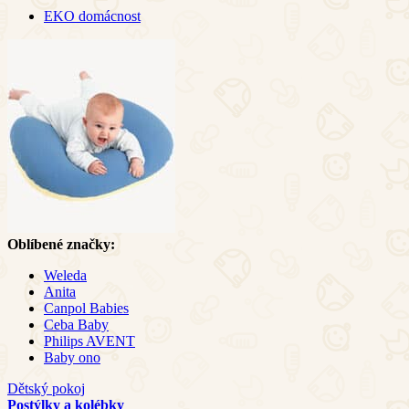
EKO domácnost
Oblíbené značky:
Weleda
Anita
Canpol Babies
Ceba Baby
Philips AVENT
Baby ono
Dětský pokoj
Postýlky a kolébky