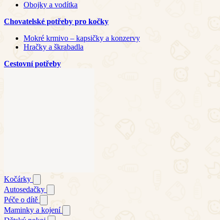
Obojky a vodítka
Chovatelské potřeby pro kočky
Mokré krmivo – kapsičky a konzervy
Hračky a škrabadla
Cestovní potřeby
Kočárky
Autosedačky
Péče o dítě
Maminky a kojení