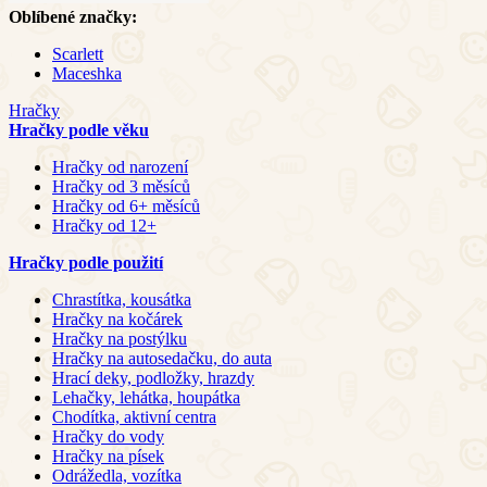
Oblíbené značky:
Scarlett
Maceshka
Hračky
Hračky podle věku
Hračky od narození
Hračky od 3 měsíců
Hračky od 6+ měsíců
Hračky od 12+
Hračky podle použití
Chrastítka, kousátka
Hračky na kočárek
Hračky na postýlku
Hračky na autosedačku, do auta
Hrací deky, podložky, hrazdy
Lehačky, lehátka, houpátka
Chodítka, aktivní centra
Hračky do vody
Hračky na písek
Odrážedla, vozítka