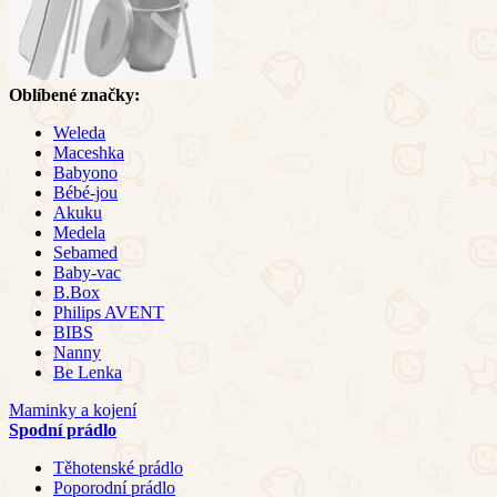
Oblíbené značky:
Weleda
Maceshka
Babyono
Bébé-jou
Akuku
Medela
Sebamed
Baby-vac
B.Box
Philips AVENT
BIBS
Nanny
Be Lenka
Maminky a kojení
Spodní prádlo
Těhotenské prádlo
Poporodní prádlo