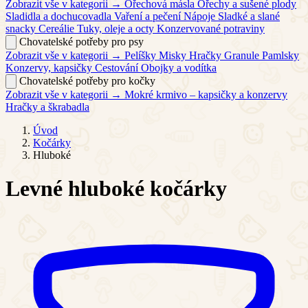
Zobrazit vše v kategorii →
Ořechová másla
Ořechy a sušené plody
Sladidla a dochucovadla
Vaření a pečení
Nápoje
Sladké a slané
snacky
Cereálie
Tuky, oleje a octy
Konzervované potraviny
Chovatelské potřeby pro psy
Zobrazit vše v kategorii →
Pelíšky
Misky
Hračky
Granule
Pamlsky
Konzervy, kapsičky
Cestování
Obojky a vodítka
Chovatelské potřeby pro kočky
Zobrazit vše v kategorii →
Mokré krmivo – kapsičky a konzervy
Hračky a škrabadla
Úvod
Kočárky
Hluboké
Levné hluboké kočárky