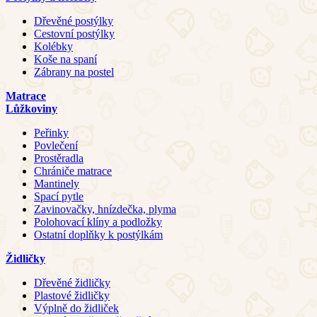
Dřevěné postýlky
Cestovní postýlky
Kolébky
Koše na spaní
Zábrany na postel
Matrace
Lůžkoviny
Peřinky
Povlečení
Prostěradla
Chrániče matrace
Mantinely
Spací pytle
Zavinovačky, hnízdečka, plyma
Polohovací klíny a podložky
Ostatní doplňky k postýlkám
Židličky
Dřevěné židličky
Plastové židličky
Výplně do židliček