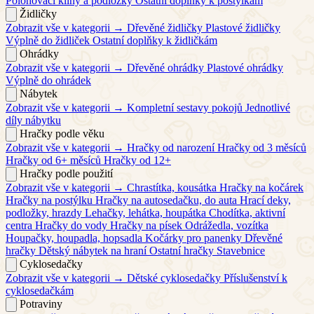
Polohovací klíny a podložky
Ostatní doplňky k postýlkám
Židličky
Zobrazit vše v kategorii →
Dřevěné židličky
Plastové židličky
Výplně do židliček
Ostatní doplňky k židličkám
Ohrádky
Zobrazit vše v kategorii →
Dřevěné ohrádky
Plastové ohrádky
Výplně do ohrádek
Nábytek
Zobrazit vše v kategorii →
Kompletní sestavy pokojů
Jednotlivé
díly nábytku
Hračky podle věku
Zobrazit vše v kategorii →
Hračky od narození
Hračky od 3 měsíců
Hračky od 6+ měsíců
Hračky od 12+
Hračky podle použití
Zobrazit vše v kategorii →
Chrastítka, kousátka
Hračky na kočárek
Hračky na postýlku
Hračky na autosedačku, do auta
Hrací deky,
podložky, hrazdy
Lehačky, lehátka, houpátka
Chodítka, aktivní
centra
Hračky do vody
Hračky na písek
Odrážedla, vozítka
Houpačky, houpadla, hopsadla
Kočárky pro panenky
Dřevěné
hračky
Dětský nábytek na hraní
Ostatní hračky
Stavebnice
Cyklosedačky
Zobrazit vše v kategorii →
Dětské cyklosedačky
Příslušenství k
cyklosedačkám
Potraviny