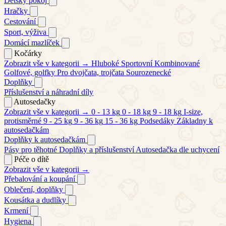
Dětský pokoj
Hračky
Cestování
Sport, výživa
Domácí mazlíček
Kočárky
Zobrazit vše v kategorii →
Hluboké
Sportovní
Kombinované
Golfové, golfky
Pro dvojčata, trojčata
Sourozenecké
Doplňky
Příslušenství a náhradní díly
Autosedačky
Zobrazit vše v kategorii →
0 - 13 kg
0 - 18 kg
9 - 18 kg
I-size,
protisměrné
9 - 25 kg
9 - 36 kg
15 - 36 kg
Podsedáky
Základny k
autosedačkám
Doplňky k autosedačkám
Pásy pro těhotné
Doplňky a příslušenství
Autosedačka dle uchycení
Péče o dítě
Zobrazit vše v kategorii →
Přebalování a koupání
Oblečení, doplňky
Kousátka a dudlíky
Krmení
Hygiena