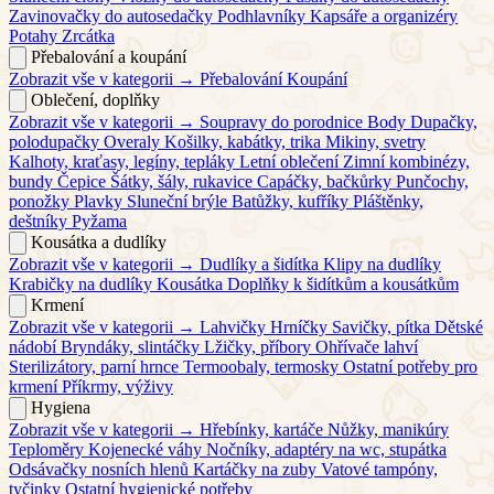
Zavinovačky do autosedačky
Podhlavníky
Kapsáře a organizéry
Potahy
Zrcátka
Přebalování a koupání
Zobrazit vše v kategorii →
Přebalování
Koupání
Oblečení, doplňky
Zobrazit vše v kategorii →
Soupravy do porodnice
Body
Dupačky,
polodupačky
Overaly
Košilky, kabátky, trika
Mikiny, svetry
Kalhoty, kraťasy, legíny, tepláky
Letní oblečení
Zimní kombinézy,
bundy
Čepice
Šátky, šály, rukavice
Capáčky, bačkůrky
Punčochy,
ponožky
Plavky
Sluneční brýle
Batůžky, kufříky
Pláštěnky,
deštníky
Pyžama
Kousátka a dudlíky
Zobrazit vše v kategorii →
Dudlíky a šidítka
Klipy na dudlíky
Krabičky na dudlíky
Kousátka
Doplňky k šidítkům a kousátkům
Krmení
Zobrazit vše v kategorii →
Lahvičky
Hrníčky
Savičky, pítka
Dětské
nádobí
Bryndáky, slintáčky
Lžičky, příbory
Ohřívače lahví
Sterilizátory, parní hrnce
Termoobaly, termosky
Ostatní potřeby pro
krmení
Příkrmy, výživy
Hygiena
Zobrazit vše v kategorii →
Hřebínky, kartáče
Nůžky, manikúry
Teploměry
Kojenecké váhy
Nočníky, adaptéry na wc, stupátka
Odsávačky nosních hlenů
Kartáčky na zuby
Vatové tampóny,
tyčinky
Ostatní hygienické potřeby