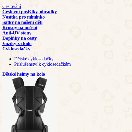
Cestování
Cestovní postýlky, ohrádky
Nosítka pro miminko
Šátky na nošení dětí
Krosny na nošení
Anti-UV stany
Doplňky na cesty
Vozíky za kolo
Cyklosedačky
Dětské cyklosedačky
Příslušenství k cyklosedačkám
Dětské helmy na kolo