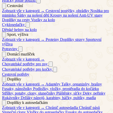
Hračky podle použití
Cestování
Zobrazit vše v kategorii →
Cestovní postýlky, ohrádky
Nosítka pro
miminko
Šátky na nošení dětí
Krosny na nošení
Anti-UV stany
Doplňky na cesty
Vozíky za kolo
Cyklosedačky
Dětské helmy na kolo
Sport, výživa
Zobrazit vše v kategorii →
Proteiny
Doplňky stravy
Sportovní
výživa
Potraviny
Domácí mazlíček
Zobrazit vše v kategorii →
Chovatelské potřeby pro psy
Chovatelské potřeby pro kočky
Cestovní potřeby
Doplňky
Zobrazit vše v kategorii →
Adaptéry
Tašky, organizéry, brašny
Fusaky, nánožníky
Podložky, vložky, prostěradla do kočárku
Stříšky, potahy, clony, slunečníky
Pláštěnky, síťky
Deky, peřinky
Rukávníky
Držáky nápojů, karabiny, háčky, pultíky, madla
Doplňky k autosedačkám
Zobrazit vše v kategorii →
Chránič autosedadla
Chránič pásů
Sluneční clony
Vložky do autosedačky
Fusaky do autosedačky