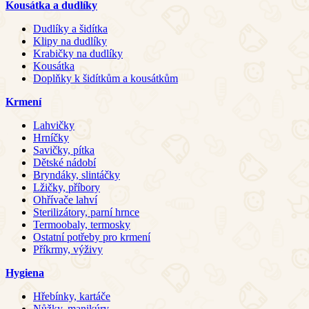
Kousátka a dudlíky
Dudlíky a šidítka
Klipy na dudlíky
Krabičky na dudlíky
Kousátka
Doplňky k šidítkům a kousátkům
Krmení
Lahvičky
Hrníčky
Savičky, pítka
Dětské nádobí
Bryndáky, slintáčky
Lžičky, příbory
Ohřívače lahví
Sterilizátory, parní hrnce
Termoobaly, termosky
Ostatní potřeby pro krmení
Příkrmy, výživy
Hygiena
Hřebínky, kartáče
Nůžky, manikúry