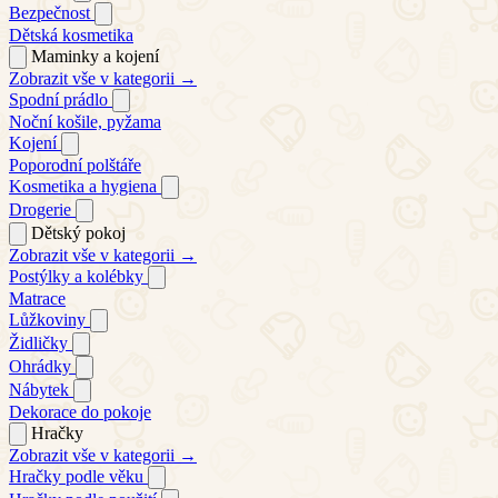
Bezpečnost
Dětská kosmetika
Maminky a kojení
Zobrazit vše v kategorii →
Spodní prádlo
Noční košile, pyžama
Kojení
Poporodní polštáře
Kosmetika a hygiena
Drogerie
Dětský pokoj
Zobrazit vše v kategorii →
Postýlky a kolébky
Matrace
Lůžkoviny
Židličky
Ohrádky
Nábytek
Dekorace do pokoje
Hračky
Zobrazit vše v kategorii →
Hračky podle věku