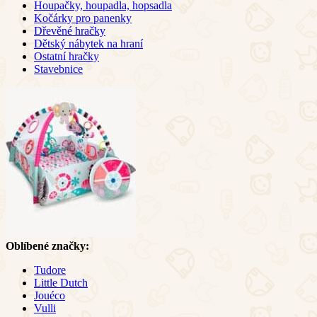
Houpačky, houpadla, hopsadla
Kočárky pro panenky
Dřevěné hračky
Dětský nábytek na hraní
Ostatní hračky
Stavebnice
Oblíbené značky:
Tudore
Little Dutch
Jouéco
Vulli