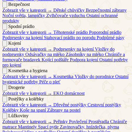
Bezpečnost
Zobrazit vše v kategorii →
Dětské chůvičky
Bezpečnostní zábrany
Noční světla, lampičky
Zvlhčovače vzduchu
Ostatní ochranné
produkty
Spodní prádlo
Zobrazit vše v kategorii →
Těhotenské prádlo
Poporodní prádlo
Podprsenky na kojení
Stahovací prádlo po porodu
Podpůrné pásy
Kojení
Zobrazit vše v kategorii →
Podprsenky na kojení
Vložky do
podprsenky
Odsávačky na mléko
Zásobníky na mléko
Chrániče a
formovače bradavek
Kojící polštáře
Podpora kojení
Ostatní potřeby
pro kojení
Kosmetika a hygiena
Zobrazit vše v kategorii →
Kosmetika
Vložky do porodnice
Ostatní
hygienické potřeby
Péče o pleť
Drogerie
Zobrazit vše v kategorii →
EKO domácnost
Postýlky a kolébky
Zobrazit vše v kategorii →
Dřevěné postýlky
Cestovní postýlky
Kolébky
Koše na spaní
Zábrany na postel
Lůžkoviny
Zobrazit vše v kategorii →
Peřinky
Povlečení
Prostěradla
Chrániče
matrace
Mantinely
Spací pytle
Zavinovačky, hnízdečka, plyma