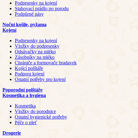
Podprsenky na kojení
Stahovací prádlo po porodu
Podpůrné pásy
Noční košile, pyžama
Kojení
Podprsenky na kojení
Vložky do podprsenky
Odsávačky na mléko
Zásobníky na mléko
Chrániče a formovače bradavek
Kojící polštáře
Podpora kojení
Ostatní potřeby pro kojení
Poporodní polštáře
Kosmetika a hygiena
Kosmetika
Vložky do porodnice
Ostatní hygienické potřeby
Péče o pleť
Drogerie