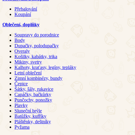
Přebalování
Koupání
Oblečení, doplňky
Soupravy do porodnice
Body
Dupačky, polodupačky
Overaly
Košilky, kabátky, trika
Mikiny, svetry
Kalhoty, kraťasy, legíny, tepláky
Letní oblečení
Zimní kombinézy, bundy
Čepice
Šátky, šály, rukavice
Capáčky, bačkůrky
Punčochy, ponožky
Plavky
Sluneční brýle
Batůžky, kufříky
Pláštěnky, deštníky
Pyžama