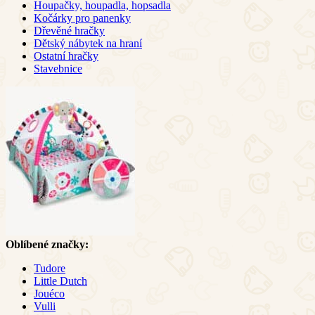
Houpačky, houpadla, hopsadla
Kočárky pro panenky
Dřevěné hračky
Dětský nábytek na hraní
Ostatní hračky
Stavebnice
Oblíbené značky:
Tudore
Little Dutch
Jouéco
Vulli