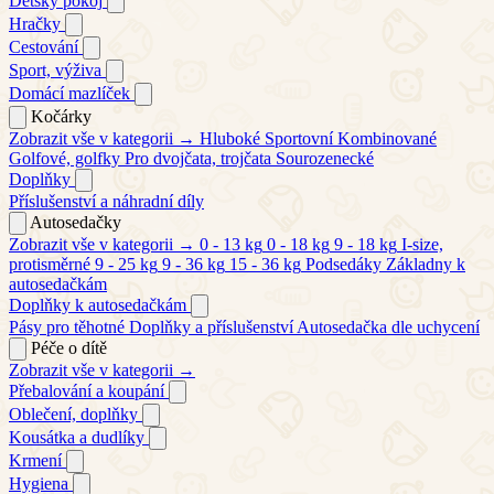
Dětský pokoj
Hračky
Cestování
Sport, výživa
Domácí mazlíček
Kočárky
Zobrazit vše v kategorii →
Hluboké
Sportovní
Kombinované
Golfové, golfky
Pro dvojčata, trojčata
Sourozenecké
Doplňky
Příslušenství a náhradní díly
Autosedačky
Zobrazit vše v kategorii →
0 - 13 kg
0 - 18 kg
9 - 18 kg
I-size,
protisměrné
9 - 25 kg
9 - 36 kg
15 - 36 kg
Podsedáky
Základny k
autosedačkám
Doplňky k autosedačkám
Pásy pro těhotné
Doplňky a příslušenství
Autosedačka dle uchycení
Péče o dítě
Zobrazit vše v kategorii →
Přebalování a koupání
Oblečení, doplňky
Kousátka a dudlíky
Krmení
Hygiena