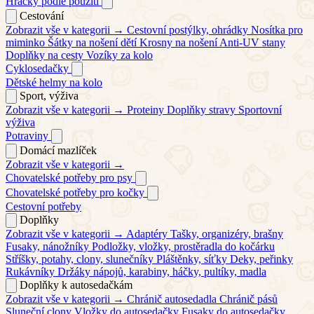
Hračky podle použití
Cestování
Zobrazit vše v kategorii →
Cestovní postýlky, ohrádky
Nosítka pro
miminko
Šátky na nošení dětí
Krosny na nošení
Anti-UV stany
Doplňky na cesty
Vozíky za kolo
Cyklosedačky
Dětské helmy na kolo
Sport, výživa
Zobrazit vše v kategorii →
Proteiny
Doplňky stravy
Sportovní
výživa
Potraviny
Domácí mazlíček
Zobrazit vše v kategorii →
Chovatelské potřeby pro psy
Chovatelské potřeby pro kočky
Cestovní potřeby
Doplňky
Zobrazit vše v kategorii →
Adaptéry
Tašky, organizéry, brašny
Fusaky, nánožníky
Podložky, vložky, prostěradla do kočárku
Stříšky, potahy, clony, slunečníky
Pláštěnky, síťky
Deky, peřinky
Rukávníky
Držáky nápojů, karabiny, háčky, pultíky, madla
Doplňky k autosedačkám
Zobrazit vše v kategorii →
Chránič autosedadla
Chránič pásů
Sluneční clony
Vložky do autosedačky
Fusaky do autosedačky