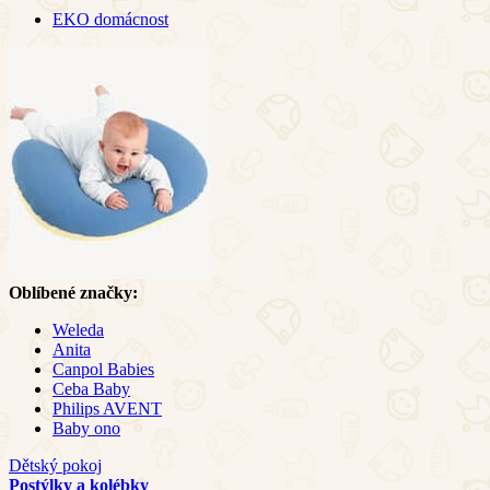
EKO domácnost
Oblíbené značky:
Weleda
Anita
Canpol Babies
Ceba Baby
Philips AVENT
Baby ono
Dětský pokoj
Postýlky a kolébky