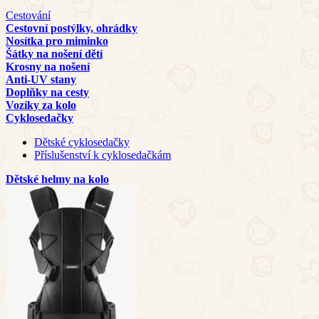
Cestování
Cestovní postýlky, ohrádky
Nosítka pro miminko
Šátky na nošení dětí
Krosny na nošení
Anti-UV stany
Doplňky na cesty
Vozíky za kolo
Cyklosedačky
Dětské cyklosedačky
Příslušenství k cyklosedačkám
Dětské helmy na kolo