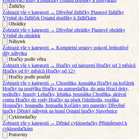
Polohovací klíny a podložky
Ostatní doplňky k postýlkám
Židličky
Zobrazit vše v kategorii →
Dřevěné židličky
Plastové židličky
Výplně do židliček
Ostatní doplňky k židličkám
Ohrádky
Zobrazit vše v kategorii →
Dřevěné ohrádky
Plastové ohrádky
Výplně do ohrádek
Nábytek
Zobrazit vše v kategorii →
Kompletní sestavy pokojů
Jednotlivé
díly nábytku
Hračky podle věku
Zobrazit vše v kategorii →
Hračky od narození
Hračky od 3 měsíců
Hračky od 6+ měsíců
Hračky od 12+
Hračky podle použití
Zobrazit vše v kategorii →
Chrastítka, kousátka
Hračky na kočárek
Hračky na postýlku
Hračky na autosedačku, do auta
Hrací deky,
podložky, hrazdy
Lehačky, lehátka, houpátka
Chodítka, aktivní
centra
Hračky do vody
Hračky na písek
Odrážedla, vozítka
Houpačky, houpadla, hopsadla
Kočárky pro panenky
Dřevěné
hračky
Dětský nábytek na hraní
Ostatní hračky
Stavebnice
Cyklosedačky
Zobrazit vše v kategorii →
Dětské cyklosedačky
Příslušenství k
cyklosedačkám
Potraviny