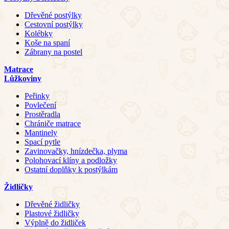
Dřevěné postýlky
Cestovní postýlky
Kolébky
Koše na spaní
Zábrany na postel
Matrace
Lůžkoviny
Peřinky
Povlečení
Prostěradla
Chrániče matrace
Mantinely
Spací pytle
Zavinovačky, hnízdečka, plyma
Polohovací klíny a podložky
Ostatní doplňky k postýlkám
Židličky
Dřevěné židličky
Plastové židličky
Výplně do židliček