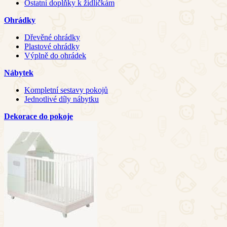
Ostatní doplňky k židličkám
Ohrádky
Dřevěné ohrádky
Plastové ohrádky
Výplně do ohrádek
Nábytek
Kompletní sestavy pokojů
Jednotlivé díly nábytku
Dekorace do pokoje