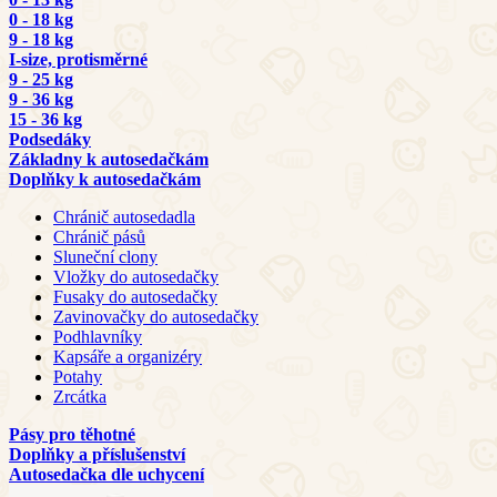
0 - 18 kg
9 - 18 kg
I-size, protisměrné
9 - 25 kg
9 - 36 kg
15 - 36 kg
Podsedáky
Základny k autosedačkám
Doplňky k autosedačkám
Chránič autosedadla
Chránič pásů
Sluneční clony
Vložky do autosedačky
Fusaky do autosedačky
Zavinovačky do autosedačky
Podhlavníky
Kapsáře a organizéry
Potahy
Zrcátka
Pásy pro těhotné
Doplňky a příslušenství
Autosedačka dle uchycení