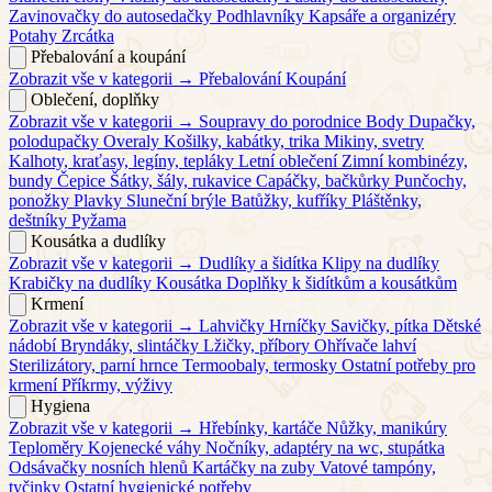
Zavinovačky do autosedačky
Podhlavníky
Kapsáře a organizéry
Potahy
Zrcátka
Přebalování a koupání
Zobrazit vše v kategorii →
Přebalování
Koupání
Oblečení, doplňky
Zobrazit vše v kategorii →
Soupravy do porodnice
Body
Dupačky,
polodupačky
Overaly
Košilky, kabátky, trika
Mikiny, svetry
Kalhoty, kraťasy, legíny, tepláky
Letní oblečení
Zimní kombinézy,
bundy
Čepice
Šátky, šály, rukavice
Capáčky, bačkůrky
Punčochy,
ponožky
Plavky
Sluneční brýle
Batůžky, kufříky
Pláštěnky,
deštníky
Pyžama
Kousátka a dudlíky
Zobrazit vše v kategorii →
Dudlíky a šidítka
Klipy na dudlíky
Krabičky na dudlíky
Kousátka
Doplňky k šidítkům a kousátkům
Krmení
Zobrazit vše v kategorii →
Lahvičky
Hrníčky
Savičky, pítka
Dětské
nádobí
Bryndáky, slintáčky
Lžičky, příbory
Ohřívače lahví
Sterilizátory, parní hrnce
Termoobaly, termosky
Ostatní potřeby pro
krmení
Příkrmy, výživy
Hygiena
Zobrazit vše v kategorii →
Hřebínky, kartáče
Nůžky, manikúry
Teploměry
Kojenecké váhy
Nočníky, adaptéry na wc, stupátka
Odsávačky nosních hlenů
Kartáčky na zuby
Vatové tampóny,
tyčinky
Ostatní hygienické potřeby