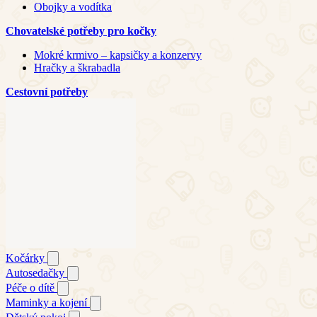
Obojky a vodítka
Chovatelské potřeby pro kočky
Mokré krmivo – kapsičky a konzervy
Hračky a škrabadla
Cestovní potřeby
Kočárky
Autosedačky
Péče o dítě
Maminky a kojení