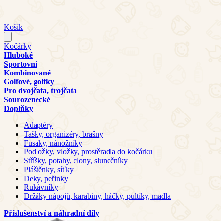
Košík
Kočárky
Hluboké
Sportovní
Kombinované
Golfové, golfky
Pro dvojčata, trojčata
Sourozenecké
Doplňky
Adaptéry
Tašky, organizéry, brašny
Fusaky, nánožníky
Podložky, vložky, prostěradla do kočárku
Stříšky, potahy, clony, slunečníky
Pláštěnky, síťky
Deky, peřinky
Rukávníky
Držáky nápojů, karabiny, háčky, pultíky, madla
Příslušenství a náhradní díly