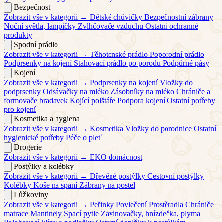
Bezpečnost
Zobrazit vše v kategorii →
Dětské chůvičky
Bezpečnostní zábrany
Noční světla, lampičky
Zvlhčovače vzduchu
Ostatní ochranné
produkty
Spodní prádlo
Zobrazit vše v kategorii →
Těhotenské prádlo
Poporodní prádlo
Podprsenky na kojení
Stahovací prádlo po porodu
Podpůrné pásy
Kojení
Zobrazit vše v kategorii →
Podprsenky na kojení
Vložky do
podprsenky
Odsávačky na mléko
Zásobníky na mléko
Chrániče a
formovače bradavek
Kojící polštáře
Podpora kojení
Ostatní potřeby
pro kojení
Kosmetika a hygiena
Zobrazit vše v kategorii →
Kosmetika
Vložky do porodnice
Ostatní
hygienické potřeby
Péče o pleť
Drogerie
Zobrazit vše v kategorii →
EKO domácnost
Postýlky a kolébky
Zobrazit vše v kategorii →
Dřevěné postýlky
Cestovní postýlky
Kolébky
Koše na spaní
Zábrany na postel
Lůžkoviny
Zobrazit vše v kategorii →
Peřinky
Povlečení
Prostěradla
Chrániče
matrace
Mantinely
Spací pytle
Zavinovačky, hnízdečka, plyma