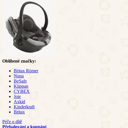
Oblíbené značky:
Britax Römer
Nuna
BeSafe
Klippan
CYBEX
Joie
Axkid
Kinderkraft
Britax
Péče o dítě
Přebalování a koupání