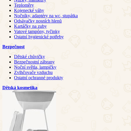
Teploměry
Kojenecké váhy
Nočníky, adaptéry na wc, stupátka
Odsávačky nosních hlenů
Kartáčky na zuby
Vatové tampóny, tyčinky
Ostatní hygienické potřeby
Bezpečnost
Dětské chůvičky
Bezpečnostní zábrany
Noční světla, lampičky
Zvlhčovače vzduchu
Ostatní ochranné produkty
Dětská kosmetika