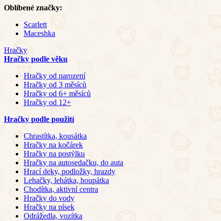
Oblíbené značky:
Scarlett
Maceshka
Hračky
Hračky podle věku
Hračky od narození
Hračky od 3 měsíců
Hračky od 6+ měsíců
Hračky od 12+
Hračky podle použití
Chrastítka, kousátka
Hračky na kočárek
Hračky na postýlku
Hračky na autosedačku, do auta
Hrací deky, podložky, hrazdy
Lehačky, lehátka, houpátka
Chodítka, aktivní centra
Hračky do vody
Hračky na písek
Odrážedla, vozítka