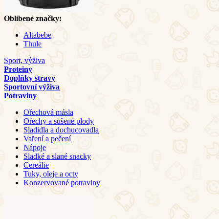
Oblíbené značky:
Altabebe
Thule
Sport, výživa
Proteiny
Doplňky stravy
Sportovní výživa
Potraviny
Ořechová másla
Ořechy a sušené plody
Sladidla a dochucovadla
Vaření a pečení
Nápoje
Sladké a slané snacky
Cereálie
Tuky, oleje a octy
Konzervované potraviny