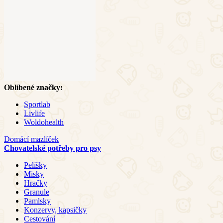
Oblíbené značky:
Sportlab
Livlife
Woldohealth
Domácí mazlíček
Chovatelské potřeby pro psy
Pelíšky
Misky
Hračky
Granule
Pamlsky
Konzervy, kapsičky
Cestování