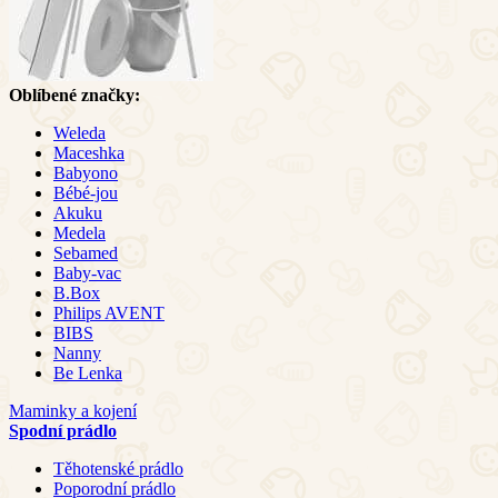
Oblíbené značky:
Weleda
Maceshka
Babyono
Bébé-jou
Akuku
Medela
Sebamed
Baby-vac
B.Box
Philips AVENT
BIBS
Nanny
Be Lenka
Maminky a kojení
Spodní prádlo
Těhotenské prádlo
Poporodní prádlo