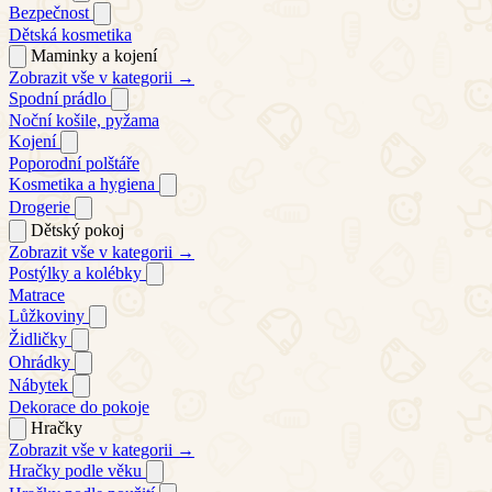
Bezpečnost
Dětská kosmetika
Maminky a kojení
Zobrazit vše v kategorii →
Spodní prádlo
Noční košile, pyžama
Kojení
Poporodní polštáře
Kosmetika a hygiena
Drogerie
Dětský pokoj
Zobrazit vše v kategorii →
Postýlky a kolébky
Matrace
Lůžkoviny
Židličky
Ohrádky
Nábytek
Dekorace do pokoje
Hračky
Zobrazit vše v kategorii →
Hračky podle věku