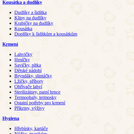
Kousátka a dudlíky
Dudlíky a šidítka
Klipy na dudlíky
Krabičky na dudlíky
Kousátka
Doplňky k šidítkům a kousátkům
Krmení
Lahvičky
Hrníčky
Savičky, pítka
Dětské nádobí
Bryndáky, slintáčky
Lžičky, příbory
Ohřívače lahví
Sterilizátory, parní hrnce
Termoobaly, termosky
Ostatní potřeby pro krmení
Příkrmy, výživy
Hygiena
Hřebínky, kartáče
Nůžky, manikúry