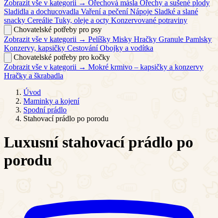
Zobrazit vše v kategorii →
Ořechová másla
Ořechy a sušené plody
Sladidla a dochucovadla
Vaření a pečení
Nápoje
Sladké a slané
snacky
Cereálie
Tuky, oleje a octy
Konzervované potraviny
Chovatelské potřeby pro psy
Zobrazit vše v kategorii →
Pelíšky
Misky
Hračky
Granule
Pamlsky
Konzervy, kapsičky
Cestování
Obojky a vodítka
Chovatelské potřeby pro kočky
Zobrazit vše v kategorii →
Mokré krmivo – kapsičky a konzervy
Hračky a škrabadla
Úvod
Maminky a kojení
Spodní prádlo
Stahovací prádlo po porodu
Luxusní stahovací prádlo po
porodu