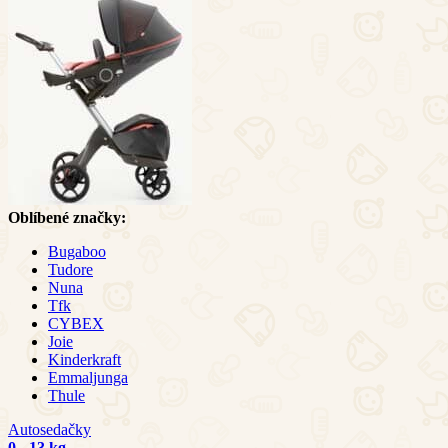
Oblíbené značky:
Bugaboo
Tudore
Nuna
Tfk
CYBEX
Joie
Kinderkraft
Emmaljunga
Thule
Autosedačky
0 - 13 kg