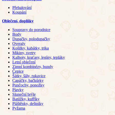
Přebalování
Koupání
Oblečení, doplňky
Soupravy do porodnice
Body
Dupačky, polodupačky
Overaly
Košilky, kabátky, trika
Mikiny, svetry
Kalhoty, kraťasy, legíny, tepláky
Letní oblečení
Zimní kombinézy, bundy
Čepice
Šátky, šály, rukavice
Capáčky, bačkůrky
Punčochy, ponožky
Plavky
Sluneční brýle
Batůžky, kufříky
Pláštěnky, deštníky
Pyžama