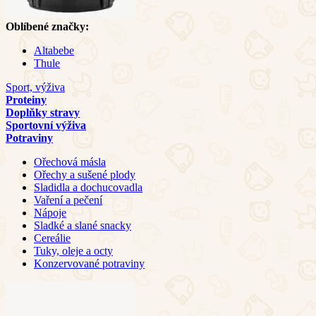
Oblíbené značky:
Altabebe
Thule
Sport, výživa
Proteiny
Doplňky stravy
Sportovní výživa
Potraviny
Ořechová másla
Ořechy a sušené plody
Sladidla a dochucovadla
Vaření a pečení
Nápoje
Sladké a slané snacky
Cereálie
Tuky, oleje a octy
Konzervované potraviny