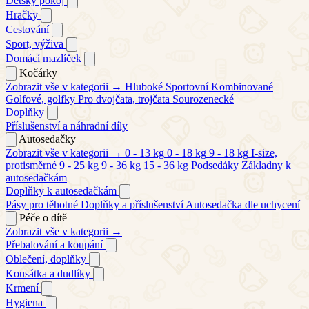
Dětský pokoj
Hračky
Cestování
Sport, výživa
Domácí mazlíček
Kočárky
Zobrazit vše v kategorii →
Hluboké
Sportovní
Kombinované
Golfové, golfky
Pro dvojčata, trojčata
Sourozenecké
Doplňky
Příslušenství a náhradní díly
Autosedačky
Zobrazit vše v kategorii →
0 - 13 kg
0 - 18 kg
9 - 18 kg
I-size,
protisměrné
9 - 25 kg
9 - 36 kg
15 - 36 kg
Podsedáky
Základny k
autosedačkám
Doplňky k autosedačkám
Pásy pro těhotné
Doplňky a příslušenství
Autosedačka dle uchycení
Péče o dítě
Zobrazit vše v kategorii →
Přebalování a koupání
Oblečení, doplňky
Kousátka a dudlíky
Krmení
Hygiena