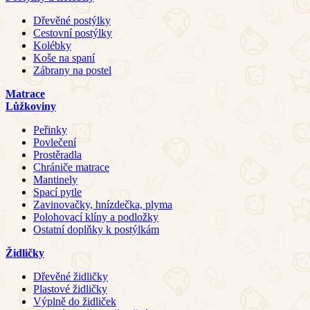
Dřevěné postýlky
Cestovní postýlky
Kolébky
Koše na spaní
Zábrany na postel
Matrace
Lůžkoviny
Peřinky
Povlečení
Prostěradla
Chrániče matrace
Mantinely
Spací pytle
Zavinovačky, hnízdečka, plyma
Polohovací klíny a podložky
Ostatní doplňky k postýlkám
Židličky
Dřevěné židličky
Plastové židličky
Výplně do židliček