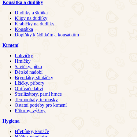
Kousátka a dudlíky
Dudlíky a šidítka
Klipy na dudlíky
Krabičky na dudlíky
Kousátka
Doplňky k šidítkům a kousátkům
Krmení
Lahvičky
Hrníčky
Savičky, pítka
Dětské nádobí
Bryndáky, slintáčky
Lžičky, příbory
Ohřívače lahví
Sterilizátory, parní hrnce
Termoobaly, termosky
Ostatní potřeby pro krmení
Příkrmy, výživy
Hygiena
Hřebínky, kartáče
Nůžky, manikúry