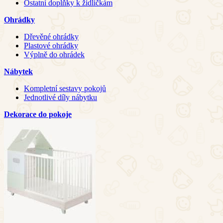
Ostatní doplňky k židličkám
Ohrádky
Dřevěné ohrádky
Plastové ohrádky
Výplně do ohrádek
Nábytek
Kompletní sestavy pokojů
Jednotlivé díly nábytku
Dekorace do pokoje