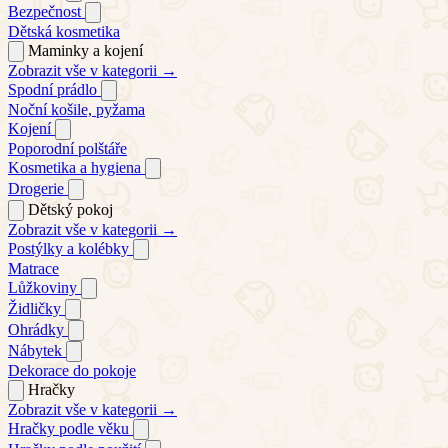
Bezpečnost
Dětská kosmetika
Maminky a kojení
Zobrazit vše v kategorii →
Spodní prádlo
Noční košile, pyžama
Kojení
Poporodní polštáře
Kosmetika a hygiena
Drogerie
Dětský pokoj
Zobrazit vše v kategorii →
Postýlky a kolébky
Matrace
Lůžkoviny
Židličky
Ohrádky
Nábytek
Dekorace do pokoje
Hračky
Zobrazit vše v kategorii →
Hračky podle věku