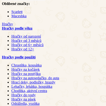
Oblíbené značky:
Scarlett
Maceshka
Hračky
Hračky podle věku
Hračky od narození
Hračky od 3 měsíců
Hračky od 6+ měsíců
Hračky od 12+
Hračky podle použití
Chrastítka, kousátka
Hračky na kočárek
Hračky na postýlku
Hračky na autosedačku, do auta
Hrací deky, podložky, hrazdy
Lehačky, lehátka, houpátka
Chodítka, aktivní centra
Hračky do vody
Hračky na písek
Odrážedla, vozítka