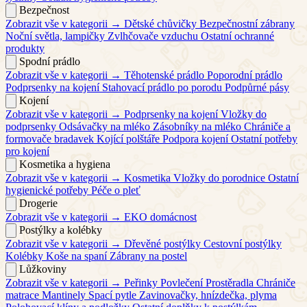
Bezpečnost
Zobrazit vše v kategorii →
Dětské chůvičky
Bezpečnostní zábrany
Noční světla, lampičky
Zvlhčovače vzduchu
Ostatní ochranné
produkty
Spodní prádlo
Zobrazit vše v kategorii →
Těhotenské prádlo
Poporodní prádlo
Podprsenky na kojení
Stahovací prádlo po porodu
Podpůrné pásy
Kojení
Zobrazit vše v kategorii →
Podprsenky na kojení
Vložky do
podprsenky
Odsávačky na mléko
Zásobníky na mléko
Chrániče a
formovače bradavek
Kojící polštáře
Podpora kojení
Ostatní potřeby
pro kojení
Kosmetika a hygiena
Zobrazit vše v kategorii →
Kosmetika
Vložky do porodnice
Ostatní
hygienické potřeby
Péče o pleť
Drogerie
Zobrazit vše v kategorii →
EKO domácnost
Postýlky a kolébky
Zobrazit vše v kategorii →
Dřevěné postýlky
Cestovní postýlky
Kolébky
Koše na spaní
Zábrany na postel
Lůžkoviny
Zobrazit vše v kategorii →
Peřinky
Povlečení
Prostěradla
Chrániče
matrace
Mantinely
Spací pytle
Zavinovačky, hnízdečka, plyma