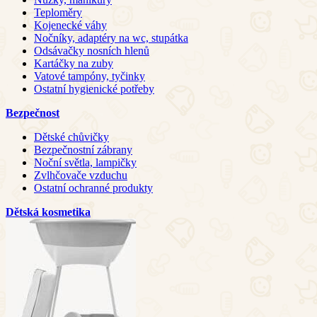
Teploměry
Kojenecké váhy
Nočníky, adaptéry na wc, stupátka
Odsávačky nosních hlenů
Kartáčky na zuby
Vatové tampóny, tyčinky
Ostatní hygienické potřeby
Bezpečnost
Dětské chůvičky
Bezpečnostní zábrany
Noční světla, lampičky
Zvlhčovače vzduchu
Ostatní ochranné produkty
Dětská kosmetika