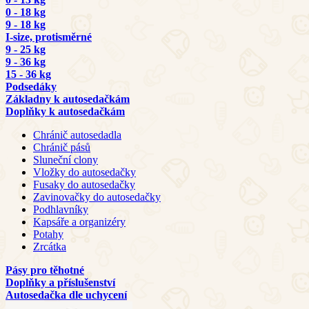
0 - 18 kg
9 - 18 kg
I-size, protisměrné
9 - 25 kg
9 - 36 kg
15 - 36 kg
Podsedáky
Základny k autosedačkám
Doplňky k autosedačkám
Chránič autosedadla
Chránič pásů
Sluneční clony
Vložky do autosedačky
Fusaky do autosedačky
Zavinovačky do autosedačky
Podhlavníky
Kapsáře a organizéry
Potahy
Zrcátka
Pásy pro těhotné
Doplňky a příslušenství
Autosedačka dle uchycení