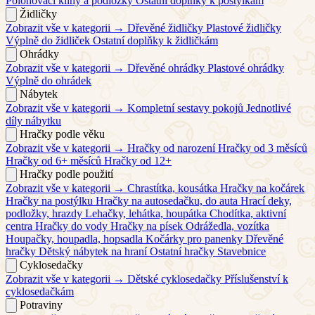
Polohovací klíny a podložky
Ostatní doplňky k postýlkám
Židličky
Zobrazit vše v kategorii →
Dřevěné židličky
Plastové židličky
Výplně do židliček
Ostatní doplňky k židličkám
Ohrádky
Zobrazit vše v kategorii →
Dřevěné ohrádky
Plastové ohrádky
Výplně do ohrádek
Nábytek
Zobrazit vše v kategorii →
Kompletní sestavy pokojů
Jednotlivé
díly nábytku
Hračky podle věku
Zobrazit vše v kategorii →
Hračky od narození
Hračky od 3 měsíců
Hračky od 6+ měsíců
Hračky od 12+
Hračky podle použití
Zobrazit vše v kategorii →
Chrastítka, kousátka
Hračky na kočárek
Hračky na postýlku
Hračky na autosedačku, do auta
Hrací deky,
podložky, hrazdy
Lehačky, lehátka, houpátka
Chodítka, aktivní
centra
Hračky do vody
Hračky na písek
Odrážedla, vozítka
Houpačky, houpadla, hopsadla
Kočárky pro panenky
Dřevěné
hračky
Dětský nábytek na hraní
Ostatní hračky
Stavebnice
Cyklosedačky
Zobrazit vše v kategorii →
Dětské cyklosedačky
Příslušenství k
cyklosedačkám
Potraviny