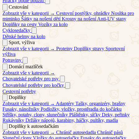
Hračky podle použití
Cestování
Zobrazit vše v kategorii →
Cestovní postýlky, ohrádky
Nosítka pro
miminko
Šátky na nošení dětí
Krosny na nošení
Anti-UV stany
Doplňky na cesty
Vozíky za kolo
Cyklosedačky
Dětské helmy na kolo
Sport, výživa
Zobrazit vše v kategorii →
Proteiny
Doplňky stravy
Sportovní
výživa
Potraviny
Domácí mazlíček
Zobrazit vše v kategorii →
Chovatelské potřeby pro psy
Chovatelské potřeby pro kočky
Cestovní potřeby
Doplňky
Zobrazit vše v kategorii →
Adaptéry
Tašky, organizéry, brašny
Fusaky, nánožníky
Podložky, vložky, prostěradla do kočárku
Stříšky, potahy, clony, slunečníky
Pláštěnky, síťky
Deky, peřinky
Rukávníky
Držáky nápojů, karabiny, háčky, pultíky, madla
Doplňky k autosedačkám
Zobrazit vše v kategorii →
Chránič autosedadla
Chránič pásů
Sluneční clony
Vložky do autosedačky
Fusaky do autosedačky