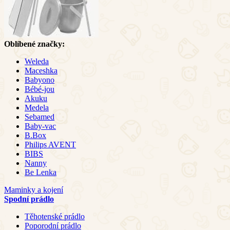
Oblíbené značky:
Weleda
Maceshka
Babyono
Bébé-jou
Akuku
Medela
Sebamed
Baby-vac
B.Box
Philips AVENT
BIBS
Nanny
Be Lenka
Maminky a kojení
Spodní prádlo
Těhotenské prádlo
Poporodní prádlo