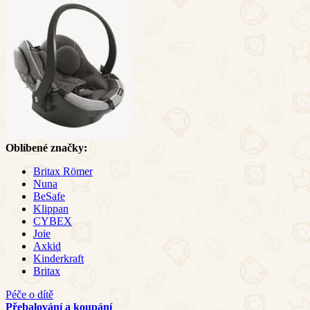
Oblíbené značky:
Britax Römer
Nuna
BeSafe
Klippan
CYBEX
Joie
Axkid
Kinderkraft
Britax
Péče o dítě
Přebalování a koupání