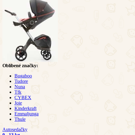
Oblíbené značky:
Bugaboo
Tudore
Nuna
Tfk
CYBEX
Joie
Kinderkraft
Emmaljunga
Thule
Autosedačky
0 - 13 kg