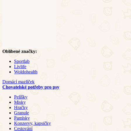
Oblíbené značky:
Sportlab
Livlife
Woldohealth
Domácí mazlíček
Chovatelské potřeby pro psy
Pelíšky
Misky
Hračky
Granule
Pamlsky
Konzervy, kapsičky
Cestování