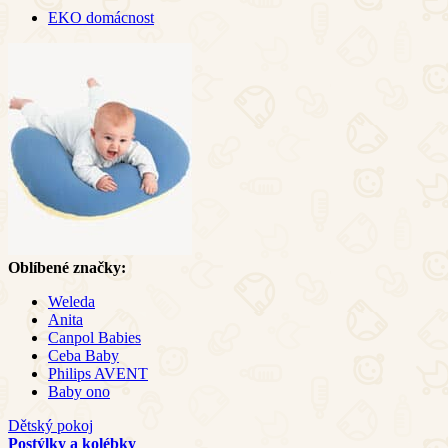
EKO domácnost
Oblíbené značky:
Weleda
Anita
Canpol Babies
Ceba Baby
Philips AVENT
Baby ono
Dětský pokoj
Postýlky a kolébky