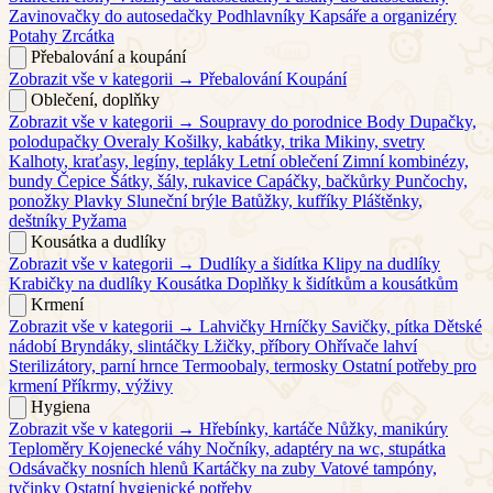
Zavinovačky do autosedačky
Podhlavníky
Kapsáře a organizéry
Potahy
Zrcátka
Přebalování a koupání
Zobrazit vše v kategorii →
Přebalování
Koupání
Oblečení, doplňky
Zobrazit vše v kategorii →
Soupravy do porodnice
Body
Dupačky,
polodupačky
Overaly
Košilky, kabátky, trika
Mikiny, svetry
Kalhoty, kraťasy, legíny, tepláky
Letní oblečení
Zimní kombinézy,
bundy
Čepice
Šátky, šály, rukavice
Capáčky, bačkůrky
Punčochy,
ponožky
Plavky
Sluneční brýle
Batůžky, kufříky
Pláštěnky,
deštníky
Pyžama
Kousátka a dudlíky
Zobrazit vše v kategorii →
Dudlíky a šidítka
Klipy na dudlíky
Krabičky na dudlíky
Kousátka
Doplňky k šidítkům a kousátkům
Krmení
Zobrazit vše v kategorii →
Lahvičky
Hrníčky
Savičky, pítka
Dětské
nádobí
Bryndáky, slintáčky
Lžičky, příbory
Ohřívače lahví
Sterilizátory, parní hrnce
Termoobaly, termosky
Ostatní potřeby pro
krmení
Příkrmy, výživy
Hygiena
Zobrazit vše v kategorii →
Hřebínky, kartáče
Nůžky, manikúry
Teploměry
Kojenecké váhy
Nočníky, adaptéry na wc, stupátka
Odsávačky nosních hlenů
Kartáčky na zuby
Vatové tampóny,
tyčinky
Ostatní hygienické potřeby