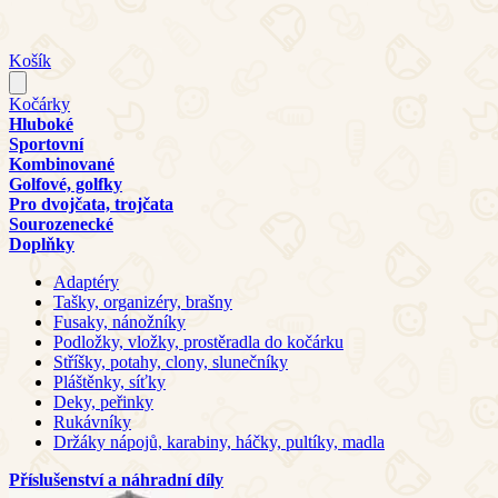
Košík
Kočárky
Hluboké
Sportovní
Kombinované
Golfové, golfky
Pro dvojčata, trojčata
Sourozenecké
Doplňky
Adaptéry
Tašky, organizéry, brašny
Fusaky, nánožníky
Podložky, vložky, prostěradla do kočárku
Stříšky, potahy, clony, slunečníky
Pláštěnky, síťky
Deky, peřinky
Rukávníky
Držáky nápojů, karabiny, háčky, pultíky, madla
Příslušenství a náhradní díly