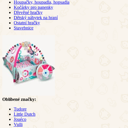
Houpačky, houpadla, hopsadla
Kočárky pro panenky
Dřevěné hračky
Dětský nábytek na hraní
Ostatní hračky
Stavebnice
Oblíbené značky:
Tudore
Little Dutch
Jouéco
Vulli