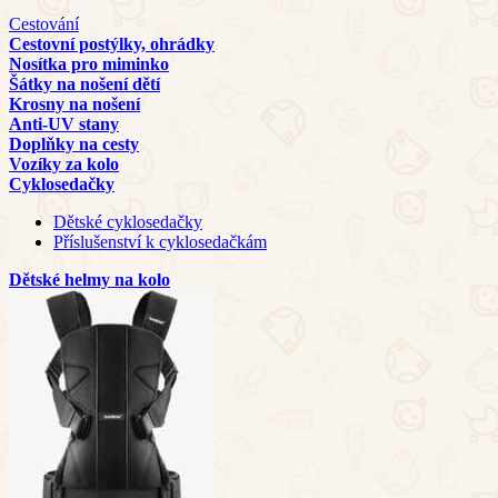
Cestování
Cestovní postýlky, ohrádky
Nosítka pro miminko
Šátky na nošení dětí
Krosny na nošení
Anti-UV stany
Doplňky na cesty
Vozíky za kolo
Cyklosedačky
Dětské cyklosedačky
Příslušenství k cyklosedačkám
Dětské helmy na kolo