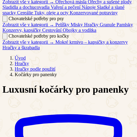
Zobrazit vše v kategorii →
Ořechová másla
Ořechy a sušené plody
Sladidla a dochucovadla
Vaření a pečení
Nápoje
Sladké a slané
snacky
Cereálie
Tuky, oleje a octy
Konzervované potraviny
Chovatelské potřeby pro psy
Zobrazit vše v kategorii →
Pelíšky
Misky
Hračky
Granule
Pamlsky
Konzervy, kapsičky
Cestování
Obojky a vodítka
Chovatelské potřeby pro kočky
Zobrazit vše v kategorii →
Mokré krmivo – kapsičky a konzervy
Hračky a škrabadla
Úvod
Hračky
Hračky podle použití
Kočárky pro panenky
Luxusní kočárky pro panenky