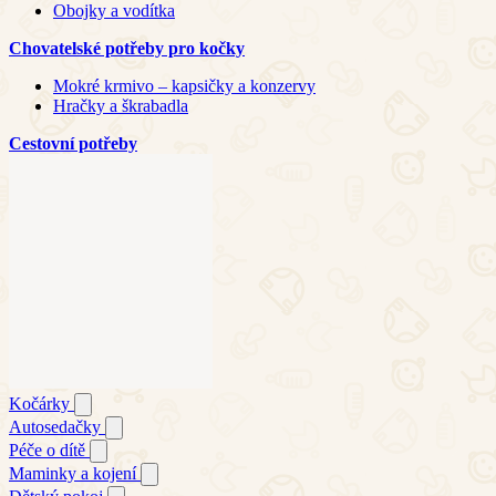
Obojky a vodítka
Chovatelské potřeby pro kočky
Mokré krmivo – kapsičky a konzervy
Hračky a škrabadla
Cestovní potřeby
Kočárky
Autosedačky
Péče o dítě
Maminky a kojení