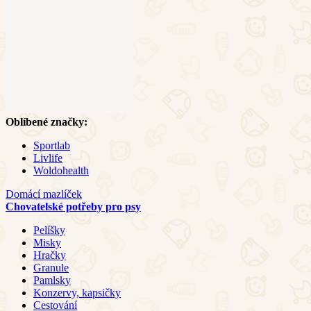
Oblíbené značky:
Sportlab
Livlife
Woldohealth
Domácí mazlíček
Chovatelské potřeby pro psy
Pelíšky
Misky
Hračky
Granule
Pamlsky
Konzervy, kapsičky
Cestování