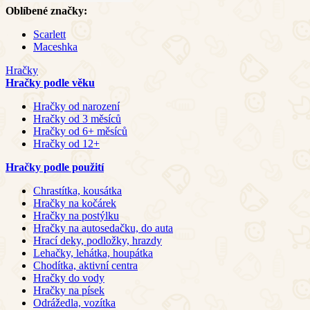
Oblíbené značky:
Scarlett
Maceshka
Hračky
Hračky podle věku
Hračky od narození
Hračky od 3 měsíců
Hračky od 6+ měsíců
Hračky od 12+
Hračky podle použití
Chrastítka, kousátka
Hračky na kočárek
Hračky na postýlku
Hračky na autosedačku, do auta
Hrací deky, podložky, hrazdy
Lehačky, lehátka, houpátka
Chodítka, aktivní centra
Hračky do vody
Hračky na písek
Odrážedla, vozítka