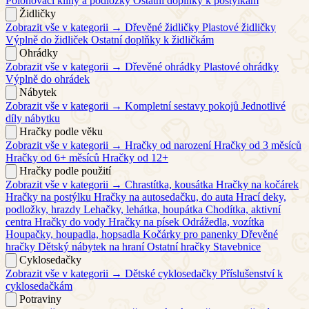
Polohovací klíny a podložky
Ostatní doplňky k postýlkám
Židličky
Zobrazit vše v kategorii →
Dřevěné židličky
Plastové židličky
Výplně do židliček
Ostatní doplňky k židličkám
Ohrádky
Zobrazit vše v kategorii →
Dřevěné ohrádky
Plastové ohrádky
Výplně do ohrádek
Nábytek
Zobrazit vše v kategorii →
Kompletní sestavy pokojů
Jednotlivé
díly nábytku
Hračky podle věku
Zobrazit vše v kategorii →
Hračky od narození
Hračky od 3 měsíců
Hračky od 6+ měsíců
Hračky od 12+
Hračky podle použití
Zobrazit vše v kategorii →
Chrastítka, kousátka
Hračky na kočárek
Hračky na postýlku
Hračky na autosedačku, do auta
Hrací deky,
podložky, hrazdy
Lehačky, lehátka, houpátka
Chodítka, aktivní
centra
Hračky do vody
Hračky na písek
Odrážedla, vozítka
Houpačky, houpadla, hopsadla
Kočárky pro panenky
Dřevěné
hračky
Dětský nábytek na hraní
Ostatní hračky
Stavebnice
Cyklosedačky
Zobrazit vše v kategorii →
Dětské cyklosedačky
Příslušenství k
cyklosedačkám
Potraviny