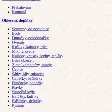
Přebalování
Koupání
Oblečení, doplňky
Soupravy do porodnice
Body
Dupačky, polodupačky
Overaly
Košilky, kabátky, trika
Mikiny, svetry
Kalhoty, kraťasy, legíny, tepláky
Letní oblečení
Zimní kombinézy, bundy
Čepice
Šátky, šály, rukavice
Capáčky, bačkůrky
Punčochy, ponožky
Plavky
Sluneční brýle
Batůžky, kufříky
Pláštěnky, deštníky
Pyžama