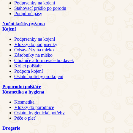
Podprsenky na kojení
Stahovací prádlo po porodu
Podpůrné pásy
Noční košile, pyžama
Kojení
Podprsenky na kojení
Vložky do podprsenky
Odsávačky na mléko
Zásobníky na mléko
Chrániče a formovače bradavek
Kojící polštáře
Podpora kojení
Ostatní potřeby pro kojení
Poporodní polštáře
Kosmetika a hygiena
Kosmetika
Vložky do porodnice
Ostatní hygienické potřeby
Péče o pleť
Drogerie