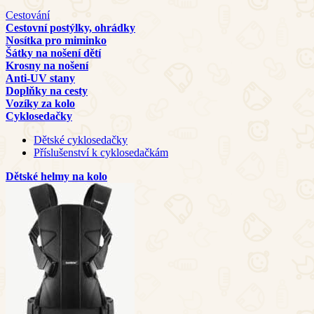
Cestování
Cestovní postýlky, ohrádky
Nosítka pro miminko
Šátky na nošení dětí
Krosny na nošení
Anti-UV stany
Doplňky na cesty
Vozíky za kolo
Cyklosedačky
Dětské cyklosedačky
Příslušenství k cyklosedačkám
Dětské helmy na kolo