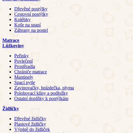
Dřevěné postýlky
Cestovní postýlky
Kolébky
Koše na spaní
Zábrany na postel
Matrace
Lůžkoviny
Peřinky
Povlečení
Prostěradla
Chrániče matrace
Mantinely
Spací pytle
Zavinovačky, hnízdečka, plyma
Polohovací klíny a podložky
Ostatní doplňky k postýlkám
Židličky
Dřevěné židličky
Plastové židličky
Výplně do židliček