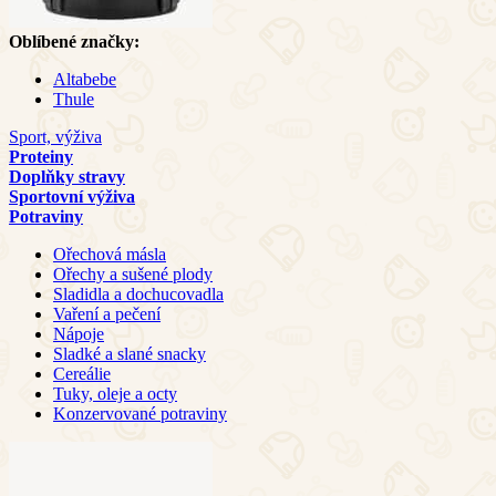
Oblíbené značky:
Altabebe
Thule
Sport, výživa
Proteiny
Doplňky stravy
Sportovní výživa
Potraviny
Ořechová másla
Ořechy a sušené plody
Sladidla a dochucovadla
Vaření a pečení
Nápoje
Sladké a slané snacky
Cereálie
Tuky, oleje a octy
Konzervované potraviny