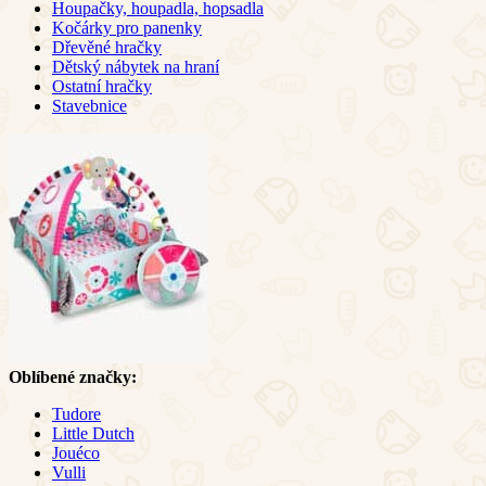
Houpačky, houpadla, hopsadla
Kočárky pro panenky
Dřevěné hračky
Dětský nábytek na hraní
Ostatní hračky
Stavebnice
Oblíbené značky:
Tudore
Little Dutch
Jouéco
Vulli