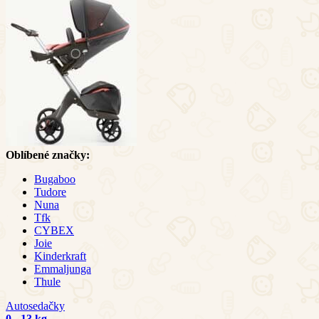
Oblíbené značky:
Bugaboo
Tudore
Nuna
Tfk
CYBEX
Joie
Kinderkraft
Emmaljunga
Thule
Autosedačky
0 - 13 kg