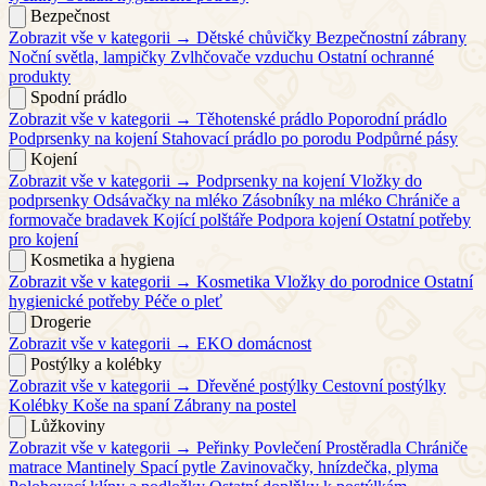
Bezpečnost
Zobrazit vše v kategorii →
Dětské chůvičky
Bezpečnostní zábrany
Noční světla, lampičky
Zvlhčovače vzduchu
Ostatní ochranné
produkty
Spodní prádlo
Zobrazit vše v kategorii →
Těhotenské prádlo
Poporodní prádlo
Podprsenky na kojení
Stahovací prádlo po porodu
Podpůrné pásy
Kojení
Zobrazit vše v kategorii →
Podprsenky na kojení
Vložky do
podprsenky
Odsávačky na mléko
Zásobníky na mléko
Chrániče a
formovače bradavek
Kojící polštáře
Podpora kojení
Ostatní potřeby
pro kojení
Kosmetika a hygiena
Zobrazit vše v kategorii →
Kosmetika
Vložky do porodnice
Ostatní
hygienické potřeby
Péče o pleť
Drogerie
Zobrazit vše v kategorii →
EKO domácnost
Postýlky a kolébky
Zobrazit vše v kategorii →
Dřevěné postýlky
Cestovní postýlky
Kolébky
Koše na spaní
Zábrany na postel
Lůžkoviny
Zobrazit vše v kategorii →
Peřinky
Povlečení
Prostěradla
Chrániče
matrace
Mantinely
Spací pytle
Zavinovačky, hnízdečka, plyma