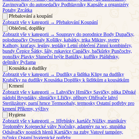
Zavinovačky do autosedačky
Podhlavníky
Kapsáře a organizéry
Potahy
Zrcátka
Přebalování a koupání
Zobrazit vše v kategorii →
Přebalování
Koupání
Oblečení, doplňky
Zobrazit vše v kategorii →
Soupravy do porodnice
Body
Dupačky,
polodupačky
Overaly
Košilky, kabátky, trika
Mikiny, svetry
Kalhoty, kraťasy, legíny, tepláky
Letní oblečení
Zimní kombinézy,
bundy
Čepice
Šátky, šály, rukavice
Capáčky, bačkůrky
Punčochy,
ponožky
Plavky
Sluneční brýle
Batůžky, kufříky
Pláštěnky,
deštníky
Pyžama
Kousátka a dudlíky
Zobrazit vše v kategorii →
Dudlíky a šidítka
Klipy na dudlíky
Krabičky na dudlíky
Kousátka
Doplňky k šidítkům a kousátkům
Krmení
Zobrazit vše v kategorii →
Lahvičky
Hrníčky
Savičky, pítka
Dětské
nádobí
Bryndáky, slintáčky
Lžičky, příbory
Ohřívače lahví
Sterilizátory, parní hrnce
Termoobaly, termosky
Ostatní potřeby pro
krmení
Příkrmy, výživy
Hygiena
Zobrazit vše v kategorii →
Hřebínky, kartáče
Nůžky, manikúry
Teploměry
Kojenecké váhy
Nočníky, adaptéry na wc, stupátka
Odsávačky nosních hlenů
Kartáčky na zuby
Vatové tampóny,
tyčinky
Ostatní hygienické potřeby