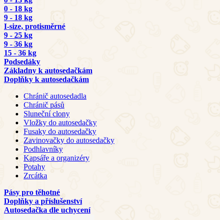
0 - 18 kg
9 - 18 kg
I-size, protisměrné
9 - 25 kg
9 - 36 kg
15 - 36 kg
Podsedáky
Základny k autosedačkám
Doplňky k autosedačkám
Chránič autosedadla
Chránič pásů
Sluneční clony
Vložky do autosedačky
Fusaky do autosedačky
Zavinovačky do autosedačky
Podhlavníky
Kapsáře a organizéry
Potahy
Zrcátka
Pásy pro těhotné
Doplňky a příslušenství
Autosedačka dle uchycení