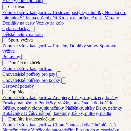
Hračky podle použití
Cestování
Zobrazit vše v kategorii →
Cestovní postýlky, ohrádky
Nosítka pro
miminko
Šátky na nošení dětí
Krosny na nošení
Anti-UV stany
Doplňky na cesty
Vozíky za kolo
Cyklosedačky
Dětské helmy na kolo
Sport, výživa
Zobrazit vše v kategorii →
Proteiny
Doplňky stravy
Sportovní
výživa
Potraviny
Domácí mazlíček
Zobrazit vše v kategorii →
Chovatelské potřeby pro psy
Chovatelské potřeby pro kočky
Cestovní potřeby
Doplňky
Zobrazit vše v kategorii →
Adaptéry
Tašky, organizéry, brašny
Fusaky, nánožníky
Podložky, vložky, prostěradla do kočárku
Stříšky, potahy, clony, slunečníky
Pláštěnky, síťky
Deky, peřinky
Rukávníky
Držáky nápojů, karabiny, háčky, pultíky, madla
Doplňky k autosedačkám
Zobrazit vše v kategorii →
Chránič autosedadla
Chránič pásů
Sluneční clony
Vložky do autosedačky
Fusaky do autosedačky