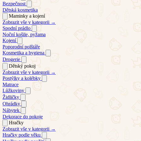
Bezpečnost
Dětská kosmetika
Maminky a kojení
Zobrazit vše v kategorii →
Spodní prádlo
Noční košile, pyžama
Kojení
Poporodní polštáře
Kosmetika a hygiena
Drogerie
Dětský pokoj
Zobrazit vše v kategorii →
Postýlky a kolébky
Matrace
Lůžkoviny
Židličky
Ohrádky
Nábytek
Dekorace do pokoje
Hračky
Zobrazit vše v kategorii →
Hračky podle věku