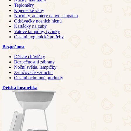
Teploměry
Kojenecké váhy
Nočníky, adaptéry na wc, stupátka
Odsávačky nosních hlenů
Kartáčky na zuby
Vatové tampóny, tyčinky
Ostatní hygienické potřeby
Bezpečnost
Dětské chůvičky
Bezpečnostní zábrany
Noční světla, lampičky
Zvlhčovače vzduchu
Ostatní ochranné produkty
Dětská kosmetika