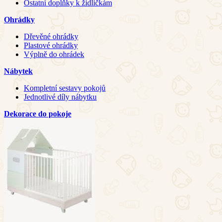
Ostatní doplňky k židličkám
Ohrádky
Dřevěné ohrádky
Plastové ohrádky
Výplně do ohrádek
Nábytek
Kompletní sestavy pokojů
Jednotlivé díly nábytku
Dekorace do pokoje