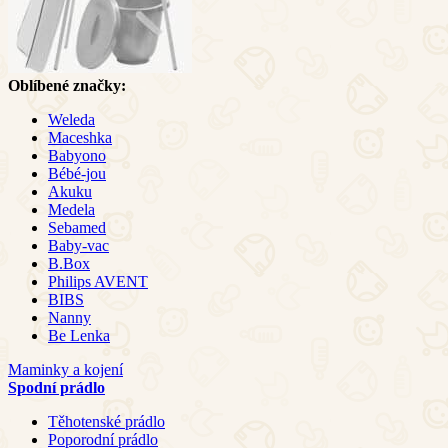
Oblíbené značky:
Weleda
Maceshka
Babyono
Bébé-jou
Akuku
Medela
Sebamed
Baby-vac
B.Box
Philips AVENT
BIBS
Nanny
Be Lenka
Maminky a kojení
Spodní prádlo
Těhotenské prádlo
Poporodní prádlo