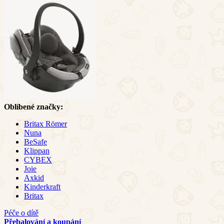
Oblíbené značky:
Britax Römer
Nuna
BeSafe
Klippan
CYBEX
Joie
Axkid
Kinderkraft
Britax
Péče o dítě
Přebalování a koupání