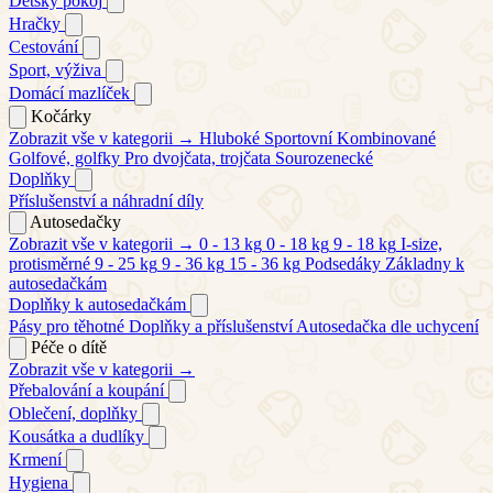
Dětský pokoj
Hračky
Cestování
Sport, výživa
Domácí mazlíček
Kočárky
Zobrazit vše v kategorii →
Hluboké
Sportovní
Kombinované
Golfové, golfky
Pro dvojčata, trojčata
Sourozenecké
Doplňky
Příslušenství a náhradní díly
Autosedačky
Zobrazit vše v kategorii →
0 - 13 kg
0 - 18 kg
9 - 18 kg
I-size,
protisměrné
9 - 25 kg
9 - 36 kg
15 - 36 kg
Podsedáky
Základny k
autosedačkám
Doplňky k autosedačkám
Pásy pro těhotné
Doplňky a příslušenství
Autosedačka dle uchycení
Péče o dítě
Zobrazit vše v kategorii →
Přebalování a koupání
Oblečení, doplňky
Kousátka a dudlíky
Krmení
Hygiena