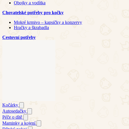
Obojky a vodítka
Chovatelské potřeby pro kočky
Mokré krmivo – kapsičky a konzervy
Hračky a škrabadla
Cestovní potřeby
Kočárky
Autosedačky
Péče o dítě
Maminky a kojení