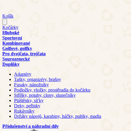
Košík
Kočárky
Hluboké
Sportovní
Kombinované
Golfové, golfky
Pro dvojčata, trojčata
Sourozenecké
Doplňky
Adaptéry
Tašky, organizéry, brašny
Fusaky, nánožníky
Podložky, vložky, prostěradla do kočárku
Stříšky, potahy, clony, slunečníky
Pláštěnky, síťky
Deky, peřinky
Rukávníky
Držáky nápojů, karabiny, háčky, pultíky, madla
Příslušenství a náhradní díly