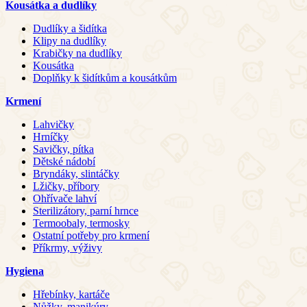
Kousátka a dudlíky
Dudlíky a šidítka
Klipy na dudlíky
Krabičky na dudlíky
Kousátka
Doplňky k šidítkům a kousátkům
Krmení
Lahvičky
Hrníčky
Savičky, pítka
Dětské nádobí
Bryndáky, slintáčky
Lžičky, příbory
Ohřívače lahví
Sterilizátory, parní hrnce
Termoobaly, termosky
Ostatní potřeby pro krmení
Příkrmy, výživy
Hygiena
Hřebínky, kartáče
Nůžky, manikúry