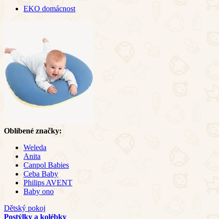
EKO domácnost
Oblíbené značky:
Weleda
Anita
Canpol Babies
Ceba Baby
Philips AVENT
Baby ono
Dětský pokoj
Postýlky a kolébky