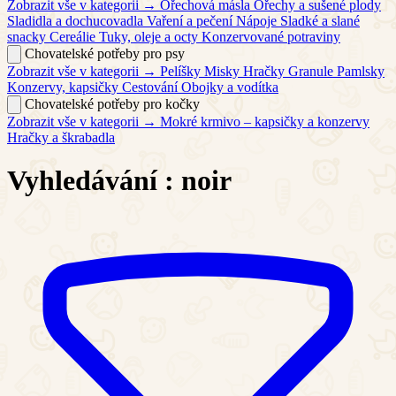
Zobrazit vše v kategorii →
Ořechová másla
Ořechy a sušené plody
Sladidla a dochucovadla
Vaření a pečení
Nápoje
Sladké a slané
snacky
Cereálie
Tuky, oleje a octy
Konzervované potraviny
Chovatelské potřeby pro psy
Zobrazit vše v kategorii →
Pelíšky
Misky
Hračky
Granule
Pamlsky
Konzervy, kapsičky
Cestování
Obojky a vodítka
Chovatelské potřeby pro kočky
Zobrazit vše v kategorii →
Mokré krmivo – kapsičky a konzervy
Hračky a škrabadla
Vyhledávání :
noir