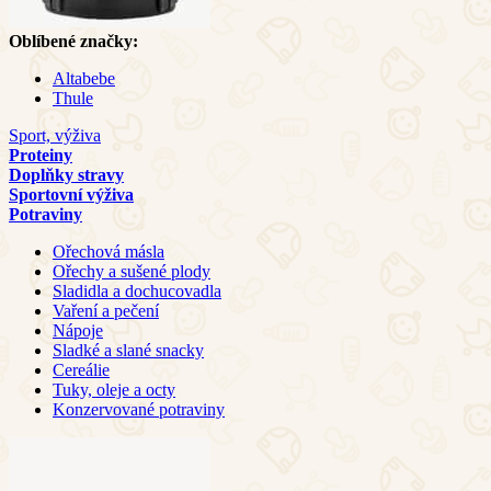
Oblíbené značky:
Altabebe
Thule
Sport, výživa
Proteiny
Doplňky stravy
Sportovní výživa
Potraviny
Ořechová másla
Ořechy a sušené plody
Sladidla a dochucovadla
Vaření a pečení
Nápoje
Sladké a slané snacky
Cereálie
Tuky, oleje a octy
Konzervované potraviny