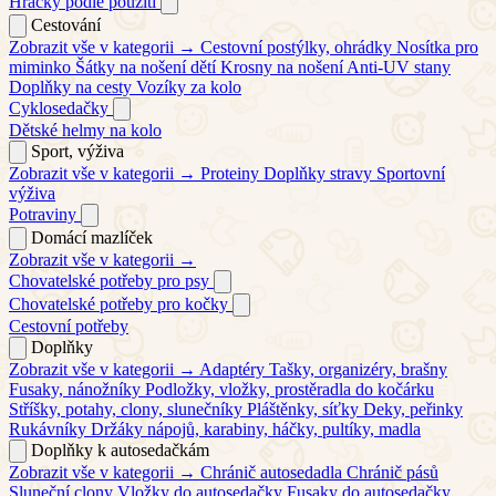
Hračky podle použití
Cestování
Zobrazit vše v kategorii →
Cestovní postýlky, ohrádky
Nosítka pro
miminko
Šátky na nošení dětí
Krosny na nošení
Anti-UV stany
Doplňky na cesty
Vozíky za kolo
Cyklosedačky
Dětské helmy na kolo
Sport, výživa
Zobrazit vše v kategorii →
Proteiny
Doplňky stravy
Sportovní
výživa
Potraviny
Domácí mazlíček
Zobrazit vše v kategorii →
Chovatelské potřeby pro psy
Chovatelské potřeby pro kočky
Cestovní potřeby
Doplňky
Zobrazit vše v kategorii →
Adaptéry
Tašky, organizéry, brašny
Fusaky, nánožníky
Podložky, vložky, prostěradla do kočárku
Stříšky, potahy, clony, slunečníky
Pláštěnky, síťky
Deky, peřinky
Rukávníky
Držáky nápojů, karabiny, háčky, pultíky, madla
Doplňky k autosedačkám
Zobrazit vše v kategorii →
Chránič autosedadla
Chránič pásů
Sluneční clony
Vložky do autosedačky
Fusaky do autosedačky