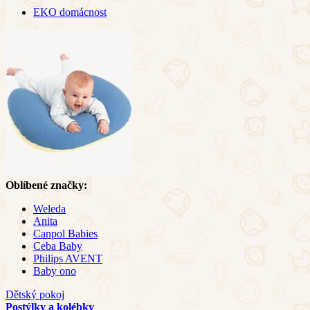
EKO domácnost
Oblíbené značky:
Weleda
Anita
Canpol Babies
Ceba Baby
Philips AVENT
Baby ono
Dětský pokoj
Postýlky a kolébky