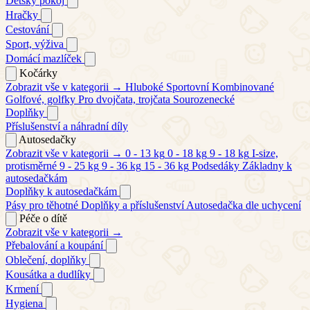
Dětský pokoj
Hračky
Cestování
Sport, výživa
Domácí mazlíček
Kočárky
Zobrazit vše v kategorii →
Hluboké
Sportovní
Kombinované
Golfové, golfky
Pro dvojčata, trojčata
Sourozenecké
Doplňky
Příslušenství a náhradní díly
Autosedačky
Zobrazit vše v kategorii →
0 - 13 kg
0 - 18 kg
9 - 18 kg
I-size,
protisměrné
9 - 25 kg
9 - 36 kg
15 - 36 kg
Podsedáky
Základny k
autosedačkám
Doplňky k autosedačkám
Pásy pro těhotné
Doplňky a příslušenství
Autosedačka dle uchycení
Péče o dítě
Zobrazit vše v kategorii →
Přebalování a koupání
Oblečení, doplňky
Kousátka a dudlíky
Krmení
Hygiena