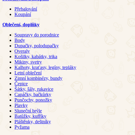
Přebalování
Koupání
Oblečení, doplňky
Soupravy do porodnice
Body
Dupačky, polodupačky
Overaly
Košilky, kabátky, trika
Mikiny, svetry
Kalhoty, kraťasy, legíny, tepláky
Letní oblečení
Zimní kombinézy, bundy
Čepice
Šátky, šály, rukavice
Capáčky, bačkůrky
Punčochy, ponožky
Plavky
Sluneční brýle
Batůžky, kufříky
Pláštěnky, deštníky
Pyžama