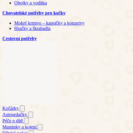
Obojky a vodítka
Chovatelské potřeby pro kočky
Mokré krmivo – kapsičky a konzervy
Hračky a škrabadla
Cestovní potřeby
Kočárky
Autosedačky
Péče o dítě
Maminky a kojení