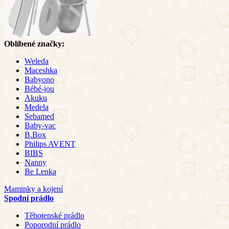
Oblíbené značky:
Weleda
Maceshka
Babyono
Bébé-jou
Akuku
Medela
Sebamed
Baby-vac
B.Box
Philips AVENT
BIBS
Nanny
Be Lenka
Maminky a kojení
Spodní prádlo
Těhotenské prádlo
Poporodní prádlo