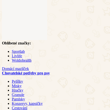
Oblíbené značky:
Sportlab
Livlife
Woldohealth
Domácí mazlíček
Chovatelské potřeby pro psy
Pelíšky
Misky
Hračky
Granule
Pamlsky
Konzervy, kapsičky
Cestování