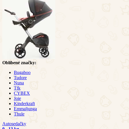
Oblíbené značky:
Bugaboo
Tudore
Nuna
Tfk
CYBEX
Joie
Kinderkraft
Emmaljunga
Thule
Autosedačky
0 - 13 kg