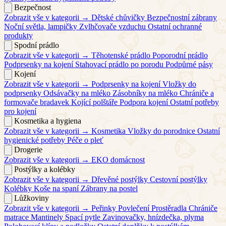
Bezpečnost
Zobrazit vše v kategorii →
Dětské chůvičky
Bezpečnostní zábrany
Noční světla, lampičky
Zvlhčovače vzduchu
Ostatní ochranné
produkty
Spodní prádlo
Zobrazit vše v kategorii →
Těhotenské prádlo
Poporodní prádlo
Podprsenky na kojení
Stahovací prádlo po porodu
Podpůrné pásy
Kojení
Zobrazit vše v kategorii →
Podprsenky na kojení
Vložky do
podprsenky
Odsávačky na mléko
Zásobníky na mléko
Chrániče a
formovače bradavek
Kojící polštáře
Podpora kojení
Ostatní potřeby
pro kojení
Kosmetika a hygiena
Zobrazit vše v kategorii →
Kosmetika
Vložky do porodnice
Ostatní
hygienické potřeby
Péče o pleť
Drogerie
Zobrazit vše v kategorii →
EKO domácnost
Postýlky a kolébky
Zobrazit vše v kategorii →
Dřevěné postýlky
Cestovní postýlky
Kolébky
Koše na spaní
Zábrany na postel
Lůžkoviny
Zobrazit vše v kategorii →
Peřinky
Povlečení
Prostěradla
Chrániče
matrace
Mantinely
Spací pytle
Zavinovačky, hnízdečka, plyma