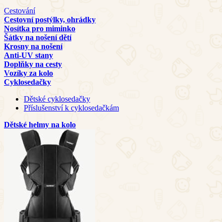
Cestování
Cestovní postýlky, ohrádky
Nosítka pro miminko
Šátky na nošení dětí
Krosny na nošení
Anti-UV stany
Doplňky na cesty
Vozíky za kolo
Cyklosedačky
Dětské cyklosedačky
Příslušenství k cyklosedačkám
Dětské helmy na kolo