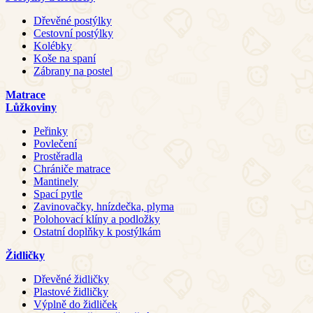
Dřevěné postýlky
Cestovní postýlky
Kolébky
Koše na spaní
Zábrany na postel
Matrace
Lůžkoviny
Peřinky
Povlečení
Prostěradla
Chrániče matrace
Mantinely
Spací pytle
Zavinovačky, hnízdečka, plyma
Polohovací klíny a podložky
Ostatní doplňky k postýlkám
Židličky
Dřevěné židličky
Plastové židličky
Výplně do židliček