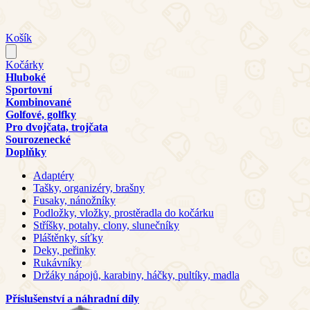
Košík
Kočárky
Hluboké
Sportovní
Kombinované
Golfové, golfky
Pro dvojčata, trojčata
Sourozenecké
Doplňky
Adaptéry
Tašky, organizéry, brašny
Fusaky, nánožníky
Podložky, vložky, prostěradla do kočárku
Stříšky, potahy, clony, slunečníky
Pláštěnky, síťky
Deky, peřinky
Rukávníky
Držáky nápojů, karabiny, háčky, pultíky, madla
Příslušenství a náhradní díly