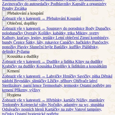
Zavinovačky do autosedačky
Podhlavníky
Kapsáře a organizéry
Potahy
Zrcátka
Přebalování a koupání
Zobrazit vše v kategorii →
Přebalování
Koupání
Oblečení, doplňky
Zobrazit vše v kategorii →
Soupravy do porodnice
Body
Dupačky,
polodupačky
Overaly
Košilky, kabátky, trika
Mikiny, svetry
Kalhoty, kraťasy, legíny, tepláky
Letní oblečení
Zimní kombinézy,
bundy
Čepice
Šátky, šály, rukavice
Capáčky, bačkůrky
Punčochy,
ponožky
Plavky
Sluneční brýle
Batůžky, kufříky
Pláštěnky,
deštníky
Pyžama
Kousátka a dudlíky
Zobrazit vše v kategorii →
Dudlíky a šidítka
Klipy na dudlíky
Krabičky na dudlíky
Kousátka
Doplňky k šidítkům a kousátkům
Krmení
Zobrazit vše v kategorii →
Lahvičky
Hrníčky
Savičky, pítka
Dětské
nádobí
Bryndáky, slintáčky
Lžičky, příbory
Ohřívače lahví
Sterilizátory, parní hrnce
Termoobaly, termosky
Ostatní potřeby pro
krmení
Příkrmy, výživy
Hygiena
Zobrazit vše v kategorii →
Hřebínky, kartáče
Nůžky, manikúry
Teploměry
Kojenecké váhy
Nočníky, adaptéry na wc, stupátka
Odsávačky nosních hlenů
Kartáčky na zuby
Vatové tampóny,
tyčinky
Ostatní hygienické potřeby