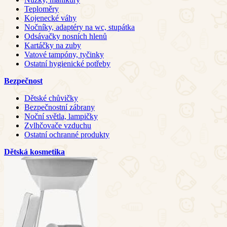
Teploměry
Kojenecké váhy
Nočníky, adaptéry na wc, stupátka
Odsávačky nosních hlenů
Kartáčky na zuby
Vatové tampóny, tyčinky
Ostatní hygienické potřeby
Bezpečnost
Dětské chůvičky
Bezpečnostní zábrany
Noční světla, lampičky
Zvlhčovače vzduchu
Ostatní ochranné produkty
Dětská kosmetika