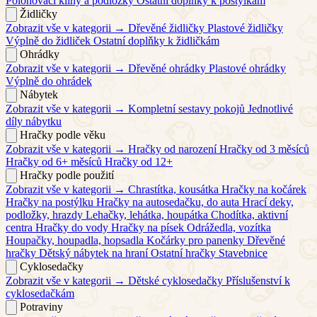
Polohovací klíny a podložky
Ostatní doplňky k postýlkám
Židličky
Zobrazit vše v kategorii →
Dřevěné židličky
Plastové židličky
Výplně do židliček
Ostatní doplňky k židličkám
Ohrádky
Zobrazit vše v kategorii →
Dřevěné ohrádky
Plastové ohrádky
Výplně do ohrádek
Nábytek
Zobrazit vše v kategorii →
Kompletní sestavy pokojů
Jednotlivé
díly nábytku
Hračky podle věku
Zobrazit vše v kategorii →
Hračky od narození
Hračky od 3 měsíců
Hračky od 6+ měsíců
Hračky od 12+
Hračky podle použití
Zobrazit vše v kategorii →
Chrastítka, kousátka
Hračky na kočárek
Hračky na postýlku
Hračky na autosedačku, do auta
Hrací deky,
podložky, hrazdy
Lehačky, lehátka, houpátka
Chodítka, aktivní
centra
Hračky do vody
Hračky na písek
Odrážedla, vozítka
Houpačky, houpadla, hopsadla
Kočárky pro panenky
Dřevěné
hračky
Dětský nábytek na hraní
Ostatní hračky
Stavebnice
Cyklosedačky
Zobrazit vše v kategorii →
Dětské cyklosedačky
Příslušenství k
cyklosedačkám
Potraviny