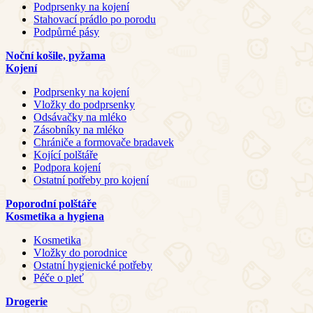
Podprsenky na kojení
Stahovací prádlo po porodu
Podpůrné pásy
Noční košile, pyžama
Kojení
Podprsenky na kojení
Vložky do podprsenky
Odsávačky na mléko
Zásobníky na mléko
Chrániče a formovače bradavek
Kojící polštáře
Podpora kojení
Ostatní potřeby pro kojení
Poporodní polštáře
Kosmetika a hygiena
Kosmetika
Vložky do porodnice
Ostatní hygienické potřeby
Péče o pleť
Drogerie