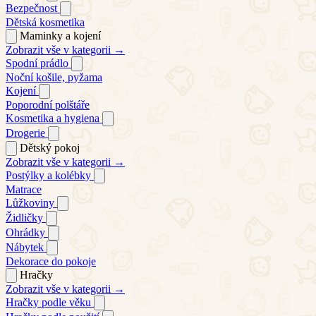
Bezpečnost
Dětská kosmetika
Maminky a kojení
Zobrazit vše v kategorii →
Spodní prádlo
Noční košile, pyžama
Kojení
Poporodní polštáře
Kosmetika a hygiena
Drogerie
Dětský pokoj
Zobrazit vše v kategorii →
Postýlky a kolébky
Matrace
Lůžkoviny
Židličky
Ohrádky
Nábytek
Dekorace do pokoje
Hračky
Zobrazit vše v kategorii →
Hračky podle věku