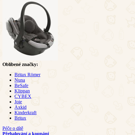
Oblíbené značky:
Britax Römer
Nuna
BeSafe
Klippan
CYBEX
Joie
Axkid
Kinderkraft
Britax
Péče o dítě
Přebalování a koupání