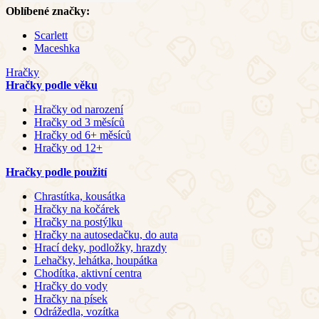
Oblíbené značky:
Scarlett
Maceshka
Hračky
Hračky podle věku
Hračky od narození
Hračky od 3 měsíců
Hračky od 6+ měsíců
Hračky od 12+
Hračky podle použití
Chrastítka, kousátka
Hračky na kočárek
Hračky na postýlku
Hračky na autosedačku, do auta
Hrací deky, podložky, hrazdy
Lehačky, lehátka, houpátka
Chodítka, aktivní centra
Hračky do vody
Hračky na písek
Odrážedla, vozítka