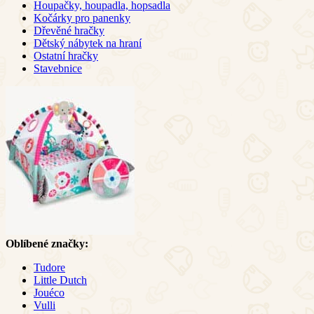
Houpačky, houpadla, hopsadla
Kočárky pro panenky
Dřevěné hračky
Dětský nábytek na hraní
Ostatní hračky
Stavebnice
Oblíbené značky:
Tudore
Little Dutch
Jouéco
Vulli