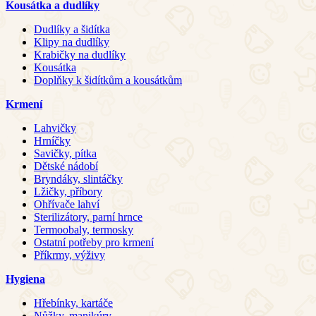
Kousátka a dudlíky
Dudlíky a šidítka
Klipy na dudlíky
Krabičky na dudlíky
Kousátka
Doplňky k šidítkům a kousátkům
Krmení
Lahvičky
Hrníčky
Savičky, pítka
Dětské nádobí
Bryndáky, slintáčky
Lžičky, příbory
Ohřívače lahví
Sterilizátory, parní hrnce
Termoobaly, termosky
Ostatní potřeby pro krmení
Příkrmy, výživy
Hygiena
Hřebínky, kartáče
Nůžky, manikúry