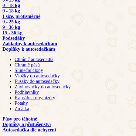
0 - 18 kg
9 - 18 kg
I-size, protisměrné
9 - 25 kg
9 - 36 kg
15 - 36 kg
Podsedáky
Základny k autosedačkám
Doplňky k autosedačkám
Chránič autosedadla
Chránič pásů
Sluneční clony
Vložky do autosedačky
Fusaky do autosedačky
Zavinovačky do autosedačky
Podhlavníky
Kapsáře a organizéry
Potahy
Zrcátka
Pásy pro těhotné
Doplňky a příslušenství
Autosedačka dle uchycení