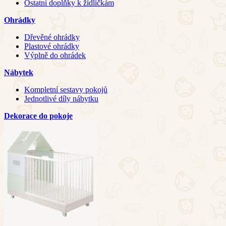
Ostatní doplňky k židličkám
Ohrádky
Dřevěné ohrádky
Plastové ohrádky
Výplně do ohrádek
Nábytek
Kompletní sestavy pokojů
Jednotlivé díly nábytku
Dekorace do pokoje