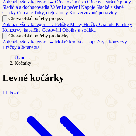
Zobrazit vše v kategorii →
Ořechová másla
Ořechy a sušené plody
Sladidla a dochucovadla
Vaření a pečení
Nápoje
Sladké a slané
snacky
Cereálie
Tuky, oleje a octy
Konzervované potraviny
Chovatelské potřeby pro psy
Zobrazit vše v kategorii →
Pelíšky
Misky
Hračky
Granule
Pamlsky
Konzervy, kapsičky
Cestování
Obojky a vodítka
Chovatelské potřeby pro kočky
Zobrazit vše v kategorii →
Mokré krmivo – kapsičky a konzervy
Hračky a škrabadla
Úvod
Kočárky
Levné kočárky
Hluboké