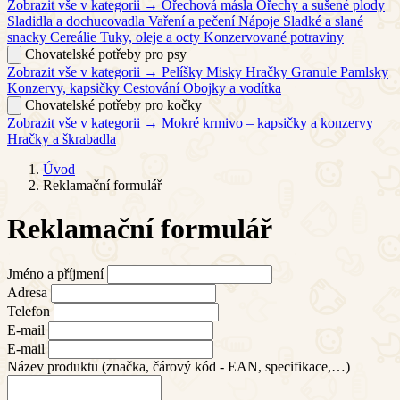
Zobrazit vše v kategorii →
Ořechová másla
Ořechy a sušené plody
Sladidla a dochucovadla
Vaření a pečení
Nápoje
Sladké a slané
snacky
Cereálie
Tuky, oleje a octy
Konzervované potraviny
Chovatelské potřeby pro psy
Zobrazit vše v kategorii →
Pelíšky
Misky
Hračky
Granule
Pamlsky
Konzervy, kapsičky
Cestování
Obojky a vodítka
Chovatelské potřeby pro kočky
Zobrazit vše v kategorii →
Mokré krmivo – kapsičky a konzervy
Hračky a škrabadla
Úvod
Reklamační formulář
Reklamační formulář
Jméno a příjmení
Adresa
Telefon
E-mail
E-mail
Název produktu (značka, čárový kód - EAN, specifikace,…)