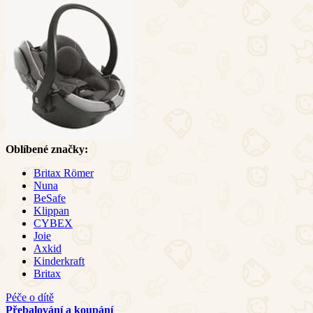
Oblíbené značky:
Britax Römer
Nuna
BeSafe
Klippan
CYBEX
Joie
Axkid
Kinderkraft
Britax
Péče o dítě
Přebalování a koupání