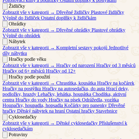
Polohovací klíny a podložky
Ostatní doplňky k postýlkám
Židličky
Zobrazit vše v kategorii →
Dřevěné židličky
Plastové židličky
Výplně do židliček
Ostatní doplňky k židličkám
Ohrádky
Zobrazit vše v kategorii →
Dřevěné ohrádky
Plastové ohrádky
Výplně do ohrádek
Nábytek
Zobrazit vše v kategorii →
Kompletní sestavy pokojů
Jednotlivé
díly nábytku
Hračky podle věku
Zobrazit vše v kategorii →
Hračky od narození
Hračky od 3 měsíců
Hračky od 6+ měsíců
Hračky od 12+
Hračky podle použití
Zobrazit vše v kategorii →
Chrastítka, kousátka
Hračky na kočárek
Hračky na postýlku
Hračky na autosedačku, do auta
Hrací deky,
podložky, hrazdy
Lehačky, lehátka, houpátka
Chodítka, aktivní
centra
Hračky do vody
Hračky na písek
Odrážedla, vozítka
Houpačky, houpadla, hopsadla
Kočárky pro panenky
Dřevěné
hračky
Dětský nábytek na hraní
Ostatní hračky
Stavebnice
Cyklosedačky
Zobrazit vše v kategorii →
Dětské cyklosedačky
Příslušenství k
cyklosedačkám
Potraviny