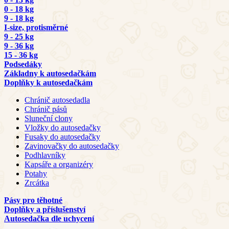
0 - 18 kg
9 - 18 kg
I-size, protisměrné
9 - 25 kg
9 - 36 kg
15 - 36 kg
Podsedáky
Základny k autosedačkám
Doplňky k autosedačkám
Chránič autosedadla
Chránič pásů
Sluneční clony
Vložky do autosedačky
Fusaky do autosedačky
Zavinovačky do autosedačky
Podhlavníky
Kapsáře a organizéry
Potahy
Zrcátka
Pásy pro těhotné
Doplňky a příslušenství
Autosedačka dle uchycení