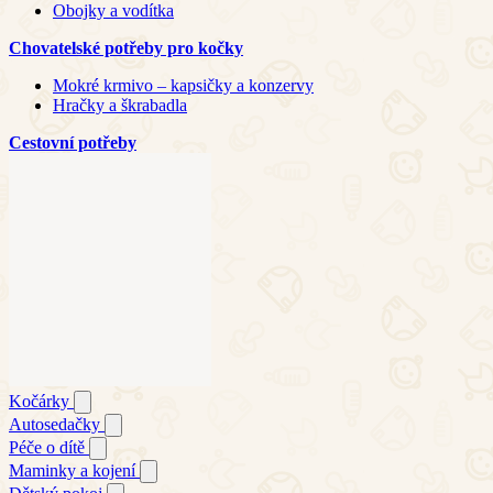
Obojky a vodítka
Chovatelské potřeby pro kočky
Mokré krmivo – kapsičky a konzervy
Hračky a škrabadla
Cestovní potřeby
Kočárky
Autosedačky
Péče o dítě
Maminky a kojení