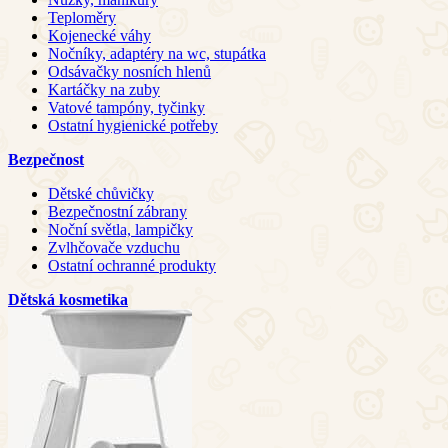
Teploměry
Kojenecké váhy
Nočníky, adaptéry na wc, stupátka
Odsávačky nosních hlenů
Kartáčky na zuby
Vatové tampóny, tyčinky
Ostatní hygienické potřeby
Bezpečnost
Dětské chůvičky
Bezpečnostní zábrany
Noční světla, lampičky
Zvlhčovače vzduchu
Ostatní ochranné produkty
Dětská kosmetika