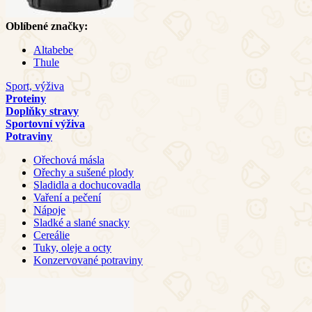
Oblíbené značky:
Altabebe
Thule
Sport, výživa
Proteiny
Doplňky stravy
Sportovní výživa
Potraviny
Ořechová másla
Ořechy a sušené plody
Sladidla a dochucovadla
Vaření a pečení
Nápoje
Sladké a slané snacky
Cereálie
Tuky, oleje a octy
Konzervované potraviny