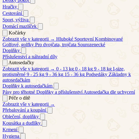
Dětský pokoj
Hračky
Cestování
Sport, výživa
Domácí mazlíček
Kočárky
Zobrazit vše v kategorii →
Hluboké
Sportovní
Kombinované
Golfové, golfky
Pro dvojčata, trojčata
Sourozenecké
Doplňky
Příslušenství a náhradní díly
Autosedačky
Zobrazit vše v kategorii →
0 - 13 kg
0 - 18 kg
9 - 18 kg
I-size,
protisměrné
9 - 25 kg
9 - 36 kg
15 - 36 kg
Podsedáky
Základny k
autosedačkám
Doplňky k autosedačkám
Pásy pro těhotné
Doplňky a příslušenství
Autosedačka dle uchycení
Péče o dítě
Zobrazit vše v kategorii →
Přebalování a koupání
Oblečení, doplňky
Kousátka a dudlíky
Krmení
Hygiena