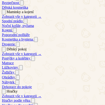
Bezpečnost
Dětská kosmetika
Maminky a kojení
Zobrazit vše v kategorii →
Spodní prádlo
Noční košile, pyžama
Kojení
Poporodní polštáře
Kosmetika a hygiena
Drogerie
Dětský pokoj
Zobrazit vše v kategorii →
Postýlky a kolébky
Matrace
Lůžkoviny
Židličky
Ohrádky
Nábytek
Dekorace do pokoje
Hračky
Zobrazit vše v kategorii →
Hračky podle věku