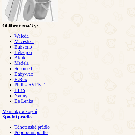
Oblíbené značky:
Weleda
Maceshka
Babyono
Bébé-jou
Akuku
Medela
Sebamed
Baby-vac
B.Box
Philips AVENT
BIBS
Nanny
Be Lenka
Maminky a kojení
Spodní prádlo
Těhotenské prádlo
Poporodní prádlo