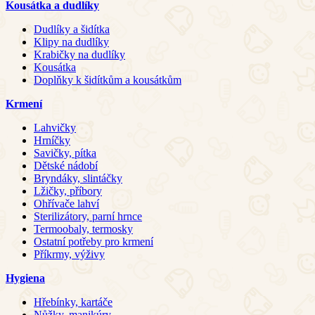
Kousátka a dudlíky
Dudlíky a šidítka
Klipy na dudlíky
Krabičky na dudlíky
Kousátka
Doplňky k šidítkům a kousátkům
Krmení
Lahvičky
Hrníčky
Savičky, pítka
Dětské nádobí
Bryndáky, slintáčky
Lžičky, příbory
Ohřívače lahví
Sterilizátory, parní hrnce
Termoobaly, termosky
Ostatní potřeby pro krmení
Příkrmy, výživy
Hygiena
Hřebínky, kartáče
Nůžky, manikúry