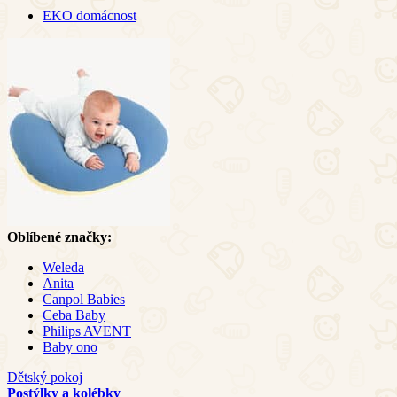
EKO domácnost
Oblíbené značky:
Weleda
Anita
Canpol Babies
Ceba Baby
Philips AVENT
Baby ono
Dětský pokoj
Postýlky a kolébky