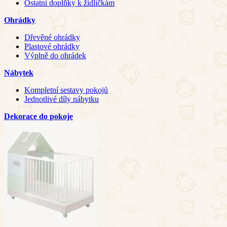
Ostatní doplňky k židličkám
Ohrádky
Dřevěné ohrádky
Plastové ohrádky
Výplně do ohrádek
Nábytek
Kompletní sestavy pokojů
Jednotlivé díly nábytku
Dekorace do pokoje