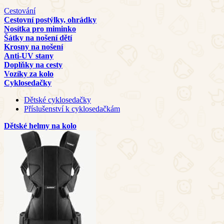
Cestování
Cestovní postýlky, ohrádky
Nosítka pro miminko
Šátky na nošení dětí
Krosny na nošení
Anti-UV stany
Doplňky na cesty
Vozíky za kolo
Cyklosedačky
Dětské cyklosedačky
Příslušenství k cyklosedačkám
Dětské helmy na kolo