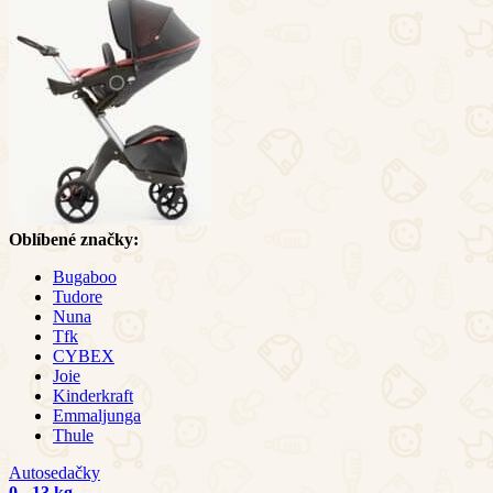
Oblíbené značky:
Bugaboo
Tudore
Nuna
Tfk
CYBEX
Joie
Kinderkraft
Emmaljunga
Thule
Autosedačky
0 - 13 kg