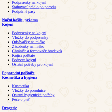
Podprsenky na kojení
Stahovací prádlo po porodu
Podpůrné pásy
Noční košile, pyžama
Kojení
Podprsenky na kojení
Vložky do podprsenky
Odsávačky na mléko
Zásobníky na mléko
Chrániče a formovače bradavek
Kojící polštáře
Podpora kojení
Ostatní potřeby pro kojení
Poporodní polštáře
Kosmetika a hygiena
Kosmetika
Vložky do porodnice
Ostatní hygienické potřeby
Péče o pleť
Drogerie