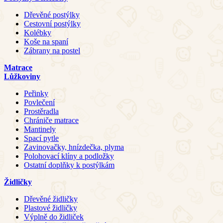
Dřevěné postýlky
Cestovní postýlky
Kolébky
Koše na spaní
Zábrany na postel
Matrace
Lůžkoviny
Peřinky
Povlečení
Prostěradla
Chrániče matrace
Mantinely
Spací pytle
Zavinovačky, hnízdečka, plyma
Polohovací klíny a podložky
Ostatní doplňky k postýlkám
Židličky
Dřevěné židličky
Plastové židličky
Výplně do židliček