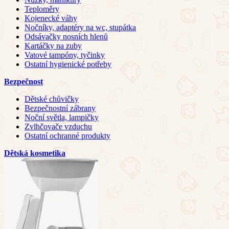
Teploměry
Kojenecké váhy
Nočníky, adaptéry na wc, stupátka
Odsávačky nosních hlenů
Kartáčky na zuby
Vatové tampóny, tyčinky
Ostatní hygienické potřeby
Bezpečnost
Dětské chůvičky
Bezpečnostní zábrany
Noční světla, lampičky
Zvlhčovače vzduchu
Ostatní ochranné produkty
Dětská kosmetika