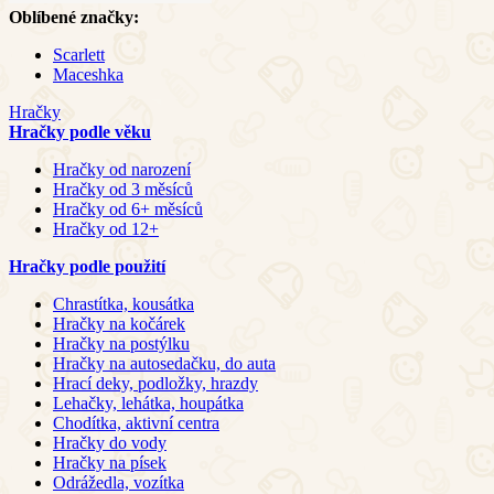
Oblíbené značky:
Scarlett
Maceshka
Hračky
Hračky podle věku
Hračky od narození
Hračky od 3 měsíců
Hračky od 6+ měsíců
Hračky od 12+
Hračky podle použití
Chrastítka, kousátka
Hračky na kočárek
Hračky na postýlku
Hračky na autosedačku, do auta
Hrací deky, podložky, hrazdy
Lehačky, lehátka, houpátka
Chodítka, aktivní centra
Hračky do vody
Hračky na písek
Odrážedla, vozítka