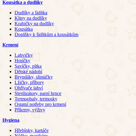
Kousátka a dudlíky
Dudlíky a šidítka
Klipy na dudlíky
Krabičky na dudlíky
Kousátka
Doplňky k šidítkům a kousátkům
Krmení
Lahvičky
Hrníčky
Savičky, pítka
Dětské nádobí
Bryndáky, slintáčky
Lžičky, příbory
Ohřívače lahví
Sterilizátory, parní hrnce
Termoobaly, termosky
Ostatní potřeby pro krmení
Příkrmy, výživy
Hygiena
Hřebínky, kartáče
Nůžky, manikúry