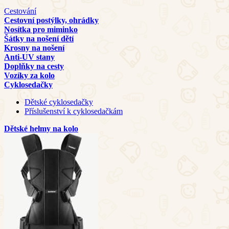
Cestování
Cestovní postýlky, ohrádky
Nosítka pro miminko
Šátky na nošení dětí
Krosny na nošení
Anti-UV stany
Doplňky na cesty
Vozíky za kolo
Cyklosedačky
Dětské cyklosedačky
Příslušenství k cyklosedačkám
Dětské helmy na kolo