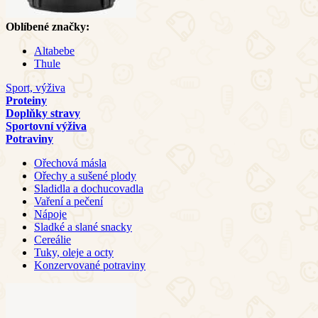
Oblíbené značky:
Altabebe
Thule
Sport, výživa
Proteiny
Doplňky stravy
Sportovní výživa
Potraviny
Ořechová másla
Ořechy a sušené plody
Sladidla a dochucovadla
Vaření a pečení
Nápoje
Sladké a slané snacky
Cereálie
Tuky, oleje a octy
Konzervované potraviny