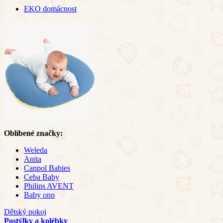
EKO domácnost
Oblíbené značky:
Weleda
Anita
Canpol Babies
Ceba Baby
Philips AVENT
Baby ono
Dětský pokoj
Postýlky a kolébky