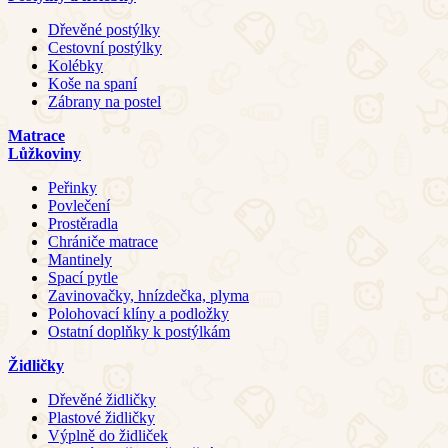
Dřevěné postýlky
Cestovní postýlky
Kolébky
Koše na spaní
Zábrany na postel
Matrace
Lůžkoviny
Peřinky
Povlečení
Prostěradla
Chrániče matrace
Mantinely
Spací pytle
Zavinovačky, hnízdečka, plyma
Polohovací klíny a podložky
Ostatní doplňky k postýlkám
Židličky
Dřevěné židličky
Plastové židličky
Výplně do židliček