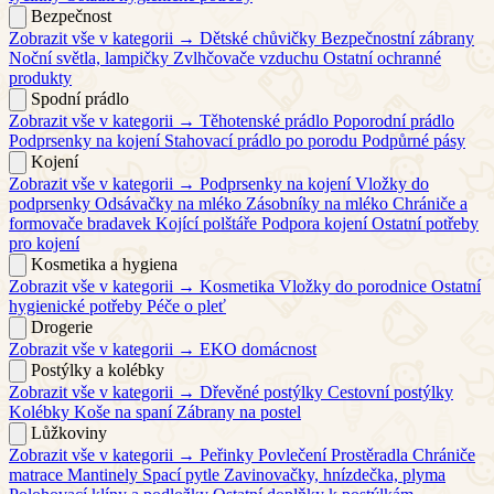
Bezpečnost
Zobrazit vše v kategorii →
Dětské chůvičky
Bezpečnostní zábrany
Noční světla, lampičky
Zvlhčovače vzduchu
Ostatní ochranné
produkty
Spodní prádlo
Zobrazit vše v kategorii →
Těhotenské prádlo
Poporodní prádlo
Podprsenky na kojení
Stahovací prádlo po porodu
Podpůrné pásy
Kojení
Zobrazit vše v kategorii →
Podprsenky na kojení
Vložky do
podprsenky
Odsávačky na mléko
Zásobníky na mléko
Chrániče a
formovače bradavek
Kojící polštáře
Podpora kojení
Ostatní potřeby
pro kojení
Kosmetika a hygiena
Zobrazit vše v kategorii →
Kosmetika
Vložky do porodnice
Ostatní
hygienické potřeby
Péče o pleť
Drogerie
Zobrazit vše v kategorii →
EKO domácnost
Postýlky a kolébky
Zobrazit vše v kategorii →
Dřevěné postýlky
Cestovní postýlky
Kolébky
Koše na spaní
Zábrany na postel
Lůžkoviny
Zobrazit vše v kategorii →
Peřinky
Povlečení
Prostěradla
Chrániče
matrace
Mantinely
Spací pytle
Zavinovačky, hnízdečka, plyma