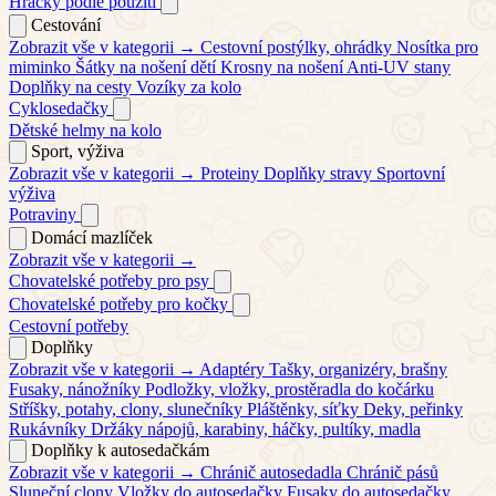
Hračky podle použití
Cestování
Zobrazit vše v kategorii →
Cestovní postýlky, ohrádky
Nosítka pro
miminko
Šátky na nošení dětí
Krosny na nošení
Anti-UV stany
Doplňky na cesty
Vozíky za kolo
Cyklosedačky
Dětské helmy na kolo
Sport, výživa
Zobrazit vše v kategorii →
Proteiny
Doplňky stravy
Sportovní
výživa
Potraviny
Domácí mazlíček
Zobrazit vše v kategorii →
Chovatelské potřeby pro psy
Chovatelské potřeby pro kočky
Cestovní potřeby
Doplňky
Zobrazit vše v kategorii →
Adaptéry
Tašky, organizéry, brašny
Fusaky, nánožníky
Podložky, vložky, prostěradla do kočárku
Stříšky, potahy, clony, slunečníky
Pláštěnky, síťky
Deky, peřinky
Rukávníky
Držáky nápojů, karabiny, háčky, pultíky, madla
Doplňky k autosedačkám
Zobrazit vše v kategorii →
Chránič autosedadla
Chránič pásů
Sluneční clony
Vložky do autosedačky
Fusaky do autosedačky