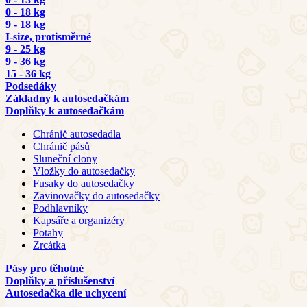
0 - 18 kg
9 - 18 kg
I-size, protisměrné
9 - 25 kg
9 - 36 kg
15 - 36 kg
Podsedáky
Základny k autosedačkám
Doplňky k autosedačkám
Chránič autosedadla
Chránič pásů
Sluneční clony
Vložky do autosedačky
Fusaky do autosedačky
Zavinovačky do autosedačky
Podhlavníky
Kapsáře a organizéry
Potahy
Zrcátka
Pásy pro těhotné
Doplňky a příslušenství
Autosedačka dle uchycení