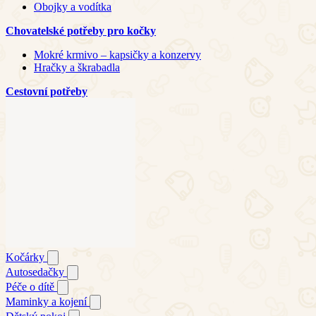
Obojky a vodítka
Chovatelské potřeby pro kočky
Mokré krmivo – kapsičky a konzervy
Hračky a škrabadla
Cestovní potřeby
Kočárky
Autosedačky
Péče o dítě
Maminky a kojení