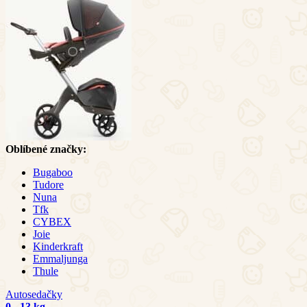
Oblíbené značky:
Bugaboo
Tudore
Nuna
Tfk
CYBEX
Joie
Kinderkraft
Emmaljunga
Thule
Autosedačky
0 - 13 kg