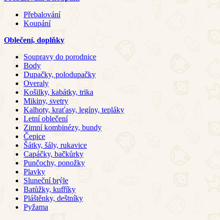
Přebalování
Koupání
Oblečení, doplňky
Soupravy do porodnice
Body
Dupačky, polodupačky
Overaly
Košilky, kabátky, trika
Mikiny, svetry
Kalhoty, kraťasy, legíny, tepláky
Letní oblečení
Zimní kombinézy, bundy
Čepice
Šátky, šály, rukavice
Capáčky, bačkůrky
Punčochy, ponožky
Plavky
Sluneční brýle
Batůžky, kufříky
Pláštěnky, deštníky
Pyžama