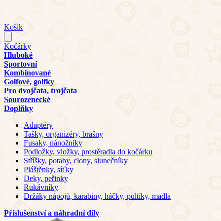
Košík
Kočárky
Hluboké
Sportovní
Kombinované
Golfové, golfky
Pro dvojčata, trojčata
Sourozenecké
Doplňky
Adaptéry
Tašky, organizéry, brašny
Fusaky, nánožníky
Podložky, vložky, prostěradla do kočárku
Stříšky, potahy, clony, slunečníky
Pláštěnky, síťky
Deky, peřinky
Rukávníky
Držáky nápojů, karabiny, háčky, pultíky, madla
Příslušenství a náhradní díly