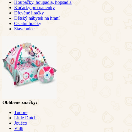
Houpačky, houpadla, hopsadla
Kočárky pro panenky
Dřevěné hračky
Dětský nábytek na hraní
Ostatní hračky
Stavebnice
Oblíbené značky:
Tudore
Little Dutch
Jouéco
Vulli