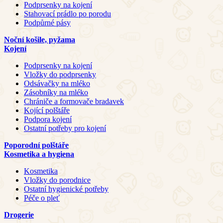
Podprsenky na kojení
Stahovací prádlo po porodu
Podpůrné pásy
Noční košile, pyžama
Kojení
Podprsenky na kojení
Vložky do podprsenky
Odsávačky na mléko
Zásobníky na mléko
Chrániče a formovače bradavek
Kojící polštáře
Podpora kojení
Ostatní potřeby pro kojení
Poporodní polštáře
Kosmetika a hygiena
Kosmetika
Vložky do porodnice
Ostatní hygienické potřeby
Péče o pleť
Drogerie