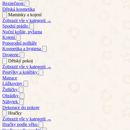
Bezpečnost
Dětská kosmetika
Maminky a kojení
Zobrazit vše v kategorii →
Spodní prádlo
Noční košile, pyžama
Kojení
Poporodní polštáře
Kosmetika a hygiena
Drogerie
Dětský pokoj
Zobrazit vše v kategorii →
Postýlky a kolébky
Matrace
Lůžkoviny
Židličky
Ohrádky
Nábytek
Dekorace do pokoje
Hračky
Zobrazit vše v kategorii →
Hračky podle věku