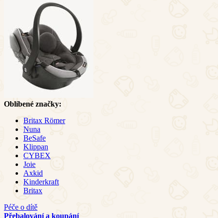
Oblíbené značky:
Britax Römer
Nuna
BeSafe
Klippan
CYBEX
Joie
Axkid
Kinderkraft
Britax
Péče o dítě
Přebalování a koupání