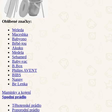
Oblíbené značky:
Weleda
Maceshka
Babyono
Bébé-jou
Akuku
Medela
Sebamed
Baby-vac
B.Box
Philips AVENT
BIBS
Nanny
Be Lenka
Maminky a kojení
Spodní prádlo
Těhotenské prádlo
Poporodní prádlo