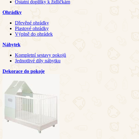
Ostatní doplňky k židličkám
Ohrádky
Dřevěné ohrádky
Plastové ohrádky
Výplně do ohrádek
Nábytek
Kompletní sestavy pokojů
Jednotlivé díly nábytku
Dekorace do pokoje