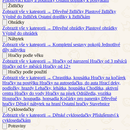
Polohovací klíny a podložky
Ostatní doplňky k postýlkám
Židličky
Zobrazit vše v kategorii →
Dřevěné židličky
Plastové židličky
Výplně do židliček
Ostatní doplňky k židličkám
Ohrádky
Zobrazit vše v kategorii →
Dřevěné ohrádky
Plastové ohrádky
Výplně do ohrádek
Nábytek
Zobrazit vše v kategorii →
Kompletní sestavy pokojů
Jednotlivé
díly nábytku
Hračky podle věku
Zobrazit vše v kategorii →
Hračky od narození
Hračky od 3 měsíců
Hračky od 6+ měsíců
Hračky od 12+
Hračky podle použití
Zobrazit vše v kategorii →
Chrastítka, kousátka
Hračky na kočárek
Hračky na postýlku
Hračky na autosedačku, do auta
Hrací deky,
podložky, hrazdy
Lehačky, lehátka, houpátka
Chodítka, aktivní
centra
Hračky do vody
Hračky na písek
Odrážedla, vozítka
Houpačky, houpadla, hopsadla
Kočárky pro panenky
Dřevěné
hračky
Dětský nábytek na hraní
Ostatní hračky
Stavebnice
Cyklosedačky
Zobrazit vše v kategorii →
Dětské cyklosedačky
Příslušenství k
cyklosedačkám
Potraviny