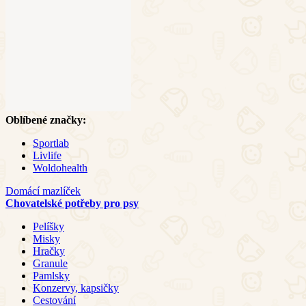
Oblíbené značky:
Sportlab
Livlife
Woldohealth
Domácí mazlíček
Chovatelské potřeby pro psy
Pelíšky
Misky
Hračky
Granule
Pamlsky
Konzervy, kapsičky
Cestování