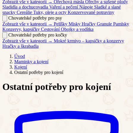
Zobrazit vše v kategorii →
Ořechová másla
Ořechy a sušené plody
Sladidla a dochucovadla
Vaření a pečení
Nápoje
Sladké a slané
snacky
Cereálie
Tuky, oleje a octy
Konzervované potraviny
Chovatelské potřeby pro psy
Zobrazit vše v kategorii →
Pelíšky
Misky
Hračky
Granule
Pamlsky
Konzervy, kapsičky
Cestování
Obojky a vodítka
Chovatelské potřeby pro kočky
Zobrazit vše v kategorii →
Mokré krmivo – kapsičky a konzervy
Hračky a škrabadla
Úvod
Maminky a kojení
Kojení
Ostatní potřeby pro kojení
Ostatní potřeby pro kojení