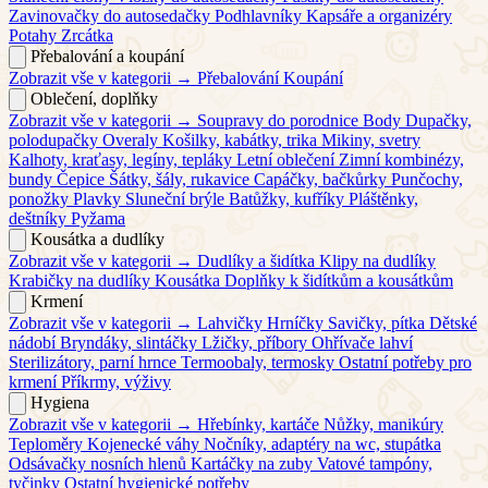
Zavinovačky do autosedačky
Podhlavníky
Kapsáře a organizéry
Potahy
Zrcátka
Přebalování a koupání
Zobrazit vše v kategorii →
Přebalování
Koupání
Oblečení, doplňky
Zobrazit vše v kategorii →
Soupravy do porodnice
Body
Dupačky,
polodupačky
Overaly
Košilky, kabátky, trika
Mikiny, svetry
Kalhoty, kraťasy, legíny, tepláky
Letní oblečení
Zimní kombinézy,
bundy
Čepice
Šátky, šály, rukavice
Capáčky, bačkůrky
Punčochy,
ponožky
Plavky
Sluneční brýle
Batůžky, kufříky
Pláštěnky,
deštníky
Pyžama
Kousátka a dudlíky
Zobrazit vše v kategorii →
Dudlíky a šidítka
Klipy na dudlíky
Krabičky na dudlíky
Kousátka
Doplňky k šidítkům a kousátkům
Krmení
Zobrazit vše v kategorii →
Lahvičky
Hrníčky
Savičky, pítka
Dětské
nádobí
Bryndáky, slintáčky
Lžičky, příbory
Ohřívače lahví
Sterilizátory, parní hrnce
Termoobaly, termosky
Ostatní potřeby pro
krmení
Příkrmy, výživy
Hygiena
Zobrazit vše v kategorii →
Hřebínky, kartáče
Nůžky, manikúry
Teploměry
Kojenecké váhy
Nočníky, adaptéry na wc, stupátka
Odsávačky nosních hlenů
Kartáčky na zuby
Vatové tampóny,
tyčinky
Ostatní hygienické potřeby