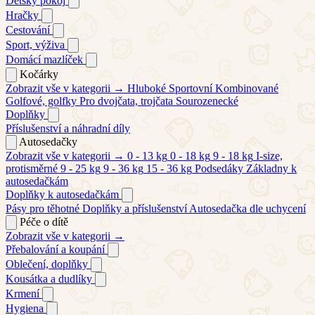
Dětský pokoj
Hračky
Cestování
Sport, výživa
Domácí mazlíček
Kočárky
Zobrazit vše v kategorii →
Hluboké
Sportovní
Kombinované
Golfové, golfky
Pro dvojčata, trojčata
Sourozenecké
Doplňky
Příslušenství a náhradní díly
Autosedačky
Zobrazit vše v kategorii →
0 - 13 kg
0 - 18 kg
9 - 18 kg
I-size,
protisměrné
9 - 25 kg
9 - 36 kg
15 - 36 kg
Podsedáky
Základny k
autosedačkám
Doplňky k autosedačkám
Pásy pro těhotné
Doplňky a příslušenství
Autosedačka dle uchycení
Péče o dítě
Zobrazit vše v kategorii →
Přebalování a koupání
Oblečení, doplňky
Kousátka a dudlíky
Krmení
Hygiena