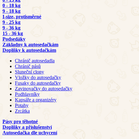
0 - 18 kg
9 - 18 kg
I-size, protisměrné
9 - 25 kg
9 - 36 kg
15 - 36 kg
Podsedáky
Základny k autosedačkám
Doplňky k autosedačkám
Chránič autosedadla
Chránič pásů
Sluneční clony
Vložky do autosedačky
Fusaky do autosedačky
Zavinovačky do autosedačky
Podhlavníky
Kapsáře a organizéry
Potahy
Zrcátka
Pásy pro těhotné
Doplňky a příslušenství
Autosedačka dle uchycení