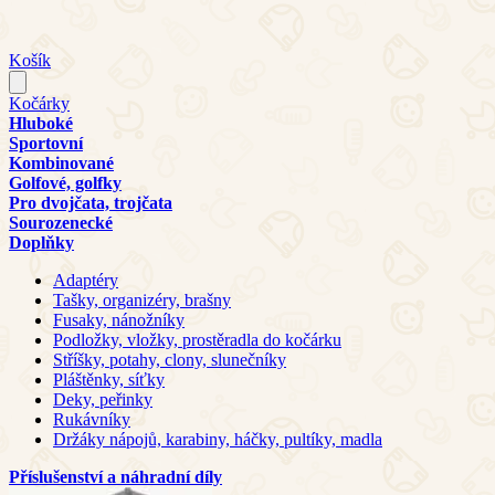
Košík
Kočárky
Hluboké
Sportovní
Kombinované
Golfové, golfky
Pro dvojčata, trojčata
Sourozenecké
Doplňky
Adaptéry
Tašky, organizéry, brašny
Fusaky, nánožníky
Podložky, vložky, prostěradla do kočárku
Stříšky, potahy, clony, slunečníky
Pláštěnky, síťky
Deky, peřinky
Rukávníky
Držáky nápojů, karabiny, háčky, pultíky, madla
Příslušenství a náhradní díly