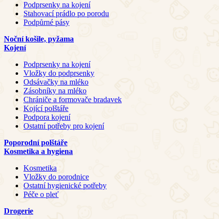
Podprsenky na kojení
Stahovací prádlo po porodu
Podpůrné pásy
Noční košile, pyžama
Kojení
Podprsenky na kojení
Vložky do podprsenky
Odsávačky na mléko
Zásobníky na mléko
Chrániče a formovače bradavek
Kojící polštáře
Podpora kojení
Ostatní potřeby pro kojení
Poporodní polštáře
Kosmetika a hygiena
Kosmetika
Vložky do porodnice
Ostatní hygienické potřeby
Péče o pleť
Drogerie