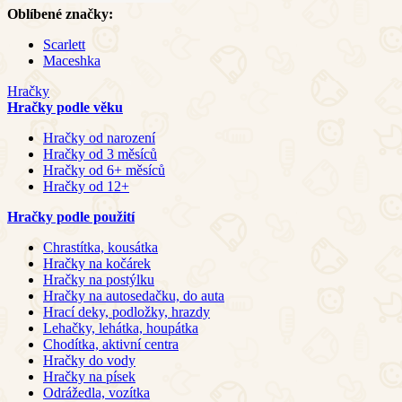
Oblíbené značky:
Scarlett
Maceshka
Hračky
Hračky podle věku
Hračky od narození
Hračky od 3 měsíců
Hračky od 6+ měsíců
Hračky od 12+
Hračky podle použití
Chrastítka, kousátka
Hračky na kočárek
Hračky na postýlku
Hračky na autosedačku, do auta
Hrací deky, podložky, hrazdy
Lehačky, lehátka, houpátka
Chodítka, aktivní centra
Hračky do vody
Hračky na písek
Odrážedla, vozítka