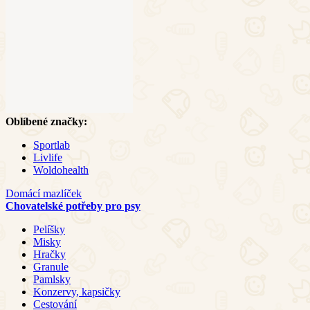
Oblíbené značky:
Sportlab
Livlife
Woldohealth
Domácí mazlíček
Chovatelské potřeby pro psy
Pelíšky
Misky
Hračky
Granule
Pamlsky
Konzervy, kapsičky
Cestování