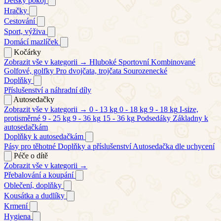
Dětský pokoj
Hračky
Cestování
Sport, výživa
Domácí mazlíček
Kočárky
Zobrazit vše v kategorii →
Hluboké
Sportovní
Kombinované
Golfové, golfky
Pro dvojčata, trojčata
Sourozenecké
Doplňky
Příslušenství a náhradní díly
Autosedačky
Zobrazit vše v kategorii →
0 - 13 kg
0 - 18 kg
9 - 18 kg
I-size,
protisměrné
9 - 25 kg
9 - 36 kg
15 - 36 kg
Podsedáky
Základny k
autosedačkám
Doplňky k autosedačkám
Pásy pro těhotné
Doplňky a příslušenství
Autosedačka dle uchycení
Péče o dítě
Zobrazit vše v kategorii →
Přebalování a koupání
Oblečení, doplňky
Kousátka a dudlíky
Krmení
Hygiena