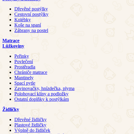
Dřevěné postýlky
Cestovní postýlky
Kolébky
Koše na spaní
Zábrany na postel
Matrace
Lůžkoviny
Peřinky
Povlečení
Prostěradla
Chrániče matrace
Mantinely
Spací pytle
Zavinovačky, hnízdečka, plyma
Polohovací klíny a podložky
Ostatní doplňky k postýlkám
Židličky
Dřevěné židličky
Plastové židličky
Výplně do židliček