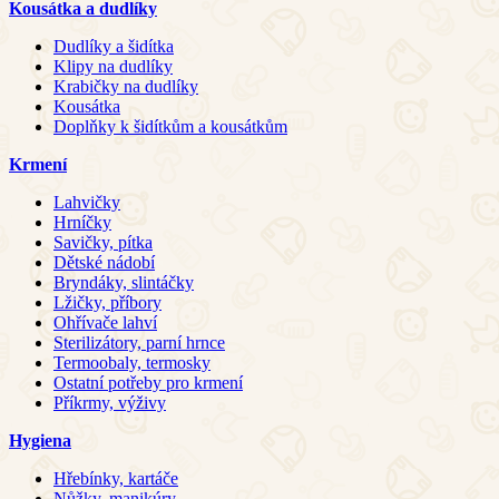
Kousátka a dudlíky
Dudlíky a šidítka
Klipy na dudlíky
Krabičky na dudlíky
Kousátka
Doplňky k šidítkům a kousátkům
Krmení
Lahvičky
Hrníčky
Savičky, pítka
Dětské nádobí
Bryndáky, slintáčky
Lžičky, příbory
Ohřívače lahví
Sterilizátory, parní hrnce
Termoobaly, termosky
Ostatní potřeby pro krmení
Příkrmy, výživy
Hygiena
Hřebínky, kartáče
Nůžky, manikúry