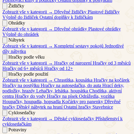
Polohovací klíny a podložky
Ostatní doplňky k postýlkám
Židličky
Zobrazit vše v kategorii →
Dřevěné židličky
Plastové židličky
Výplně do židliček
Ostatní doplňky k židličkám
Ohrádky
Zobrazit vše v kategorii →
Dřevěné ohrádky
Plastové ohrádky
Výplně do ohrádek
Nábytek
Zobrazit vše v kategorii →
Kompletní sestavy pokojů
Jednotlivé
díly nábytku
Hračky podle věku
Zobrazit vše v kategorii →
Hračky od narození
Hračky od 3 měsíců
Hračky od 6+ měsíců
Hračky od 12+
Hračky podle použití
Zobrazit vše v kategorii →
Chrastítka, kousátka
Hračky na kočárek
Hračky na postýlku
Hračky na autosedačku, do auta
Hrací deky,
podložky, hrazdy
Lehačky, lehátka, houpátka
Chodítka, aktivní
centra
Hračky do vody
Hračky na písek
Odrážedla, vozítka
Houpačky, houpadla, hopsadla
Kočárky pro panenky
Dřevěné
hračky
Dětský nábytek na hraní
Ostatní hračky
Stavebnice
Cyklosedačky
Zobrazit vše v kategorii →
Dětské cyklosedačky
Příslušenství k
cyklosedačkám
Potraviny