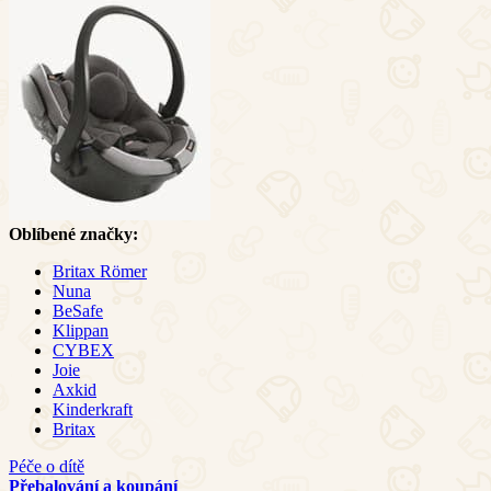
Oblíbené značky:
Britax Römer
Nuna
BeSafe
Klippan
CYBEX
Joie
Axkid
Kinderkraft
Britax
Péče o dítě
Přebalování a koupání