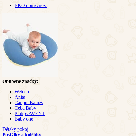
EKO domácnost
Oblíbené značky:
Weleda
Anita
Canpol Babies
Ceba Baby
Philips AVENT
Baby ono
Dětský pokoj
Postýlky a kolébky