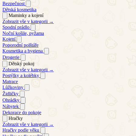
Bezpečnost
Dětská kosmetika
Maminky a kojení
Zobrazit vše v kategorii →
Spodní prádlo
Noční košile, pyžama
Kojení
Poporodní polštáře
Kosmetika a hygiena
Drogerie
Dětský pokoj
Zobrazit vše v kategorii →
Postýlky a kolébky
Matrace
Lůžkoviny
Židličky
Ohrádky
Nábytek
Dekorace do pokoje
Hračky
Zobrazit vše v kategorii →
Hračky podle věku