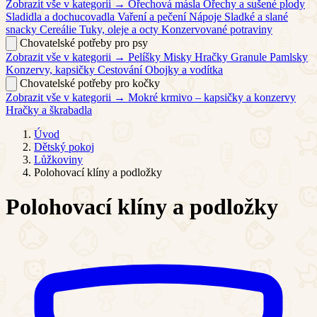
Zobrazit vše v kategorii →
Ořechová másla
Ořechy a sušené plody
Sladidla a dochucovadla
Vaření a pečení
Nápoje
Sladké a slané
snacky
Cereálie
Tuky, oleje a octy
Konzervované potraviny
Chovatelské potřeby pro psy
Zobrazit vše v kategorii →
Pelíšky
Misky
Hračky
Granule
Pamlsky
Konzervy, kapsičky
Cestování
Obojky a vodítka
Chovatelské potřeby pro kočky
Zobrazit vše v kategorii →
Mokré krmivo – kapsičky a konzervy
Hračky a škrabadla
Úvod
Dětský pokoj
Lůžkoviny
Polohovací klíny a podložky
Polohovací klíny a podložky