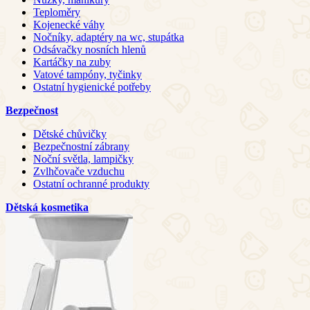
Teploměry
Kojenecké váhy
Nočníky, adaptéry na wc, stupátka
Odsávačky nosních hlenů
Kartáčky na zuby
Vatové tampóny, tyčinky
Ostatní hygienické potřeby
Bezpečnost
Dětské chůvičky
Bezpečnostní zábrany
Noční světla, lampičky
Zvlhčovače vzduchu
Ostatní ochranné produkty
Dětská kosmetika