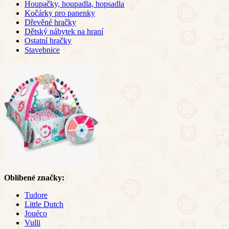
Houpačky, houpadla, hopsadla
Kočárky pro panenky
Dřevěné hračky
Dětský nábytek na hraní
Ostatní hračky
Stavebnice
Oblíbené značky:
Tudore
Little Dutch
Jouéco
Vulli