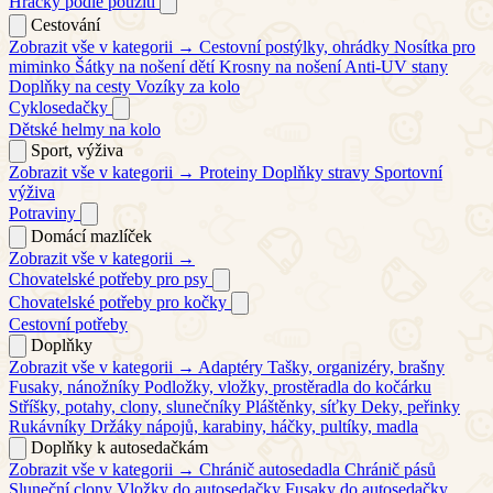
Hračky podle použití
Cestování
Zobrazit vše v kategorii →
Cestovní postýlky, ohrádky
Nosítka pro
miminko
Šátky na nošení dětí
Krosny na nošení
Anti-UV stany
Doplňky na cesty
Vozíky za kolo
Cyklosedačky
Dětské helmy na kolo
Sport, výživa
Zobrazit vše v kategorii →
Proteiny
Doplňky stravy
Sportovní
výživa
Potraviny
Domácí mazlíček
Zobrazit vše v kategorii →
Chovatelské potřeby pro psy
Chovatelské potřeby pro kočky
Cestovní potřeby
Doplňky
Zobrazit vše v kategorii →
Adaptéry
Tašky, organizéry, brašny
Fusaky, nánožníky
Podložky, vložky, prostěradla do kočárku
Stříšky, potahy, clony, slunečníky
Pláštěnky, síťky
Deky, peřinky
Rukávníky
Držáky nápojů, karabiny, háčky, pultíky, madla
Doplňky k autosedačkám
Zobrazit vše v kategorii →
Chránič autosedadla
Chránič pásů
Sluneční clony
Vložky do autosedačky
Fusaky do autosedačky