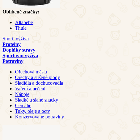
Oblíbené značky:
Altabebe
Thule
Sport, výživa
Proteiny
Doplňky stravy
Sportovní výživa
Potraviny
Ořechová másla
Ořechy a sušené plody
Sladidla a dochucovadla
Vaření a pečení
Nápoje
Sladké a slané snacky
Cereálie
Tuky, oleje a octy
Konzervované potraviny