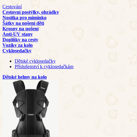
Cestování
Cestovní postýlky, ohrádky
Nosítka pro miminko
Šátky na nošení dětí
Krosny na nošení
Anti-UV stany
Doplňky na cesty
Vozíky za kolo
Cyklosedačky
Dětské cyklosedačky
Příslušenství k cyklosedačkám
Dětské helmy na kolo