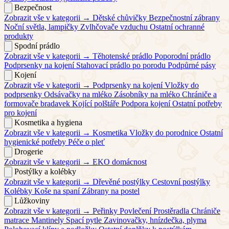
Bezpečnost
Zobrazit vše v kategorii →
Dětské chůvičky
Bezpečnostní zábrany
Noční světla, lampičky
Zvlhčovače vzduchu
Ostatní ochranné
produkty
Spodní prádlo
Zobrazit vše v kategorii →
Těhotenské prádlo
Poporodní prádlo
Podprsenky na kojení
Stahovací prádlo po porodu
Podpůrné pásy
Kojení
Zobrazit vše v kategorii →
Podprsenky na kojení
Vložky do
podprsenky
Odsávačky na mléko
Zásobníky na mléko
Chrániče a
formovače bradavek
Kojící polštáře
Podpora kojení
Ostatní potřeby
pro kojení
Kosmetika a hygiena
Zobrazit vše v kategorii →
Kosmetika
Vložky do porodnice
Ostatní
hygienické potřeby
Péče o pleť
Drogerie
Zobrazit vše v kategorii →
EKO domácnost
Postýlky a kolébky
Zobrazit vše v kategorii →
Dřevěné postýlky
Cestovní postýlky
Kolébky
Koše na spaní
Zábrany na postel
Lůžkoviny
Zobrazit vše v kategorii →
Peřinky
Povlečení
Prostěradla
Chrániče
matrace
Mantinely
Spací pytle
Zavinovačky, hnízdečka, plyma