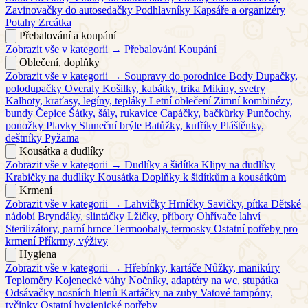
Zavinovačky do autosedačky
Podhlavníky
Kapsáře a organizéry
Potahy
Zrcátka
Přebalování a koupání
Zobrazit vše v kategorii →
Přebalování
Koupání
Oblečení, doplňky
Zobrazit vše v kategorii →
Soupravy do porodnice
Body
Dupačky,
polodupačky
Overaly
Košilky, kabátky, trika
Mikiny, svetry
Kalhoty, kraťasy, legíny, tepláky
Letní oblečení
Zimní kombinézy,
bundy
Čepice
Šátky, šály, rukavice
Capáčky, bačkůrky
Punčochy,
ponožky
Plavky
Sluneční brýle
Batůžky, kufříky
Pláštěnky,
deštníky
Pyžama
Kousátka a dudlíky
Zobrazit vše v kategorii →
Dudlíky a šidítka
Klipy na dudlíky
Krabičky na dudlíky
Kousátka
Doplňky k šidítkům a kousátkům
Krmení
Zobrazit vše v kategorii →
Lahvičky
Hrníčky
Savičky, pítka
Dětské
nádobí
Bryndáky, slintáčky
Lžičky, příbory
Ohřívače lahví
Sterilizátory, parní hrnce
Termoobaly, termosky
Ostatní potřeby pro
krmení
Příkrmy, výživy
Hygiena
Zobrazit vše v kategorii →
Hřebínky, kartáče
Nůžky, manikúry
Teploměry
Kojenecké váhy
Nočníky, adaptéry na wc, stupátka
Odsávačky nosních hlenů
Kartáčky na zuby
Vatové tampóny,
tyčinky
Ostatní hygienické potřeby