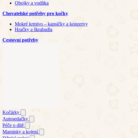
Obojky a vodítka
Chovatelské potřeby pro kočky
Mokré krmivo – kapsičky a konzervy
Hračky a škrabadla
Cestovní potřeby
Kočárky
Autosedačky
Péče o dítě
Maminky a kojení