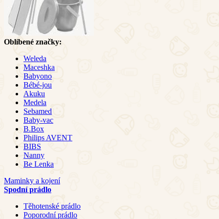
Oblíbené značky:
Weleda
Maceshka
Babyono
Bébé-jou
Akuku
Medela
Sebamed
Baby-vac
B.Box
Philips AVENT
BIBS
Nanny
Be Lenka
Maminky a kojení
Spodní prádlo
Těhotenské prádlo
Poporodní prádlo