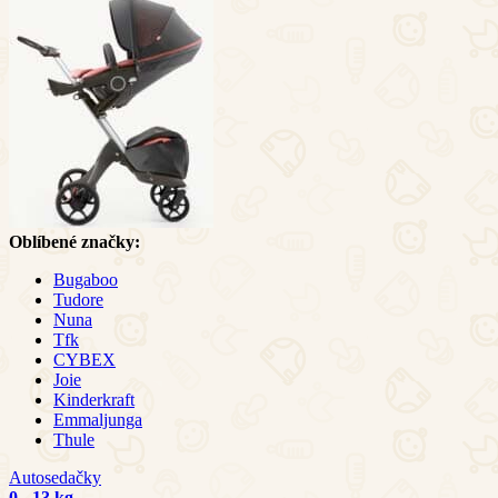
Oblíbené značky:
Bugaboo
Tudore
Nuna
Tfk
CYBEX
Joie
Kinderkraft
Emmaljunga
Thule
Autosedačky
0 - 13 kg