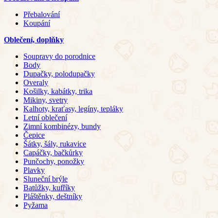
Přebalování
Koupání
Oblečení, doplňky
Soupravy do porodnice
Body
Dupačky, polodupačky
Overaly
Košilky, kabátky, trika
Mikiny, svetry
Kalhoty, kraťasy, legíny, tepláky
Letní oblečení
Zimní kombinézy, bundy
Čepice
Šátky, šály, rukavice
Capáčky, bačkůrky
Punčochy, ponožky
Plavky
Sluneční brýle
Batůžky, kufříky
Pláštěnky, deštníky
Pyžama