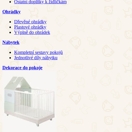
Ostatní doplňky k židličkám
Ohrádky
Dřevěné ohrádky
Plastové ohrádky
Výplně do ohrádek
Nábytek
Kompletní sestavy pokojů
Jednotlivé díly nábytku
Dekorace do pokoje