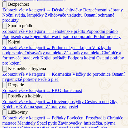
Bezpečnost
Zobrazit vše v kategorii →
Dětské chůvičky
Bezpečnostní zábrany
Noční světla, lampičky
Zvlhčovače vzduchu
Ostatní ochranné
produkty
Spodní prádlo
Zobrazit vše v kategorii →
Těhotenské prádlo
Poporodní prádlo
Podprsenky na kojení
Stahovací prádlo po porodu
Podpůrné pásy
Kojení
Zobrazit vše v kategorii →
Podprsenky na kojení
Vložky do
podprsenky
Odsávačky na mléko
Zásobníky na mléko
Chrániče a
formovače bradavek
Kojící polštáře
Podpora kojení
Ostatní potřeby
pro kojení
Kosmetika a hygiena
Zobrazit vše v kategorii →
Kosmetika
Vložky do porodnice
Ostatní
hygienické potřeby
Péče o pleť
Drogerie
Zobrazit vše v kategorii →
EKO domácnost
Postýlky a kolébky
Zobrazit vše v kategorii →
Dřevěné postýlky
Cestovní postýlky
Kolébky
Koše na spaní
Zábrany na postel
Lůžkoviny
Zobrazit vše v kategorii →
Peřinky
Povlečení
Prostěradla
Chrániče
matrace
Mantinely
Spací pytle
Zavinovačky, hnízdečka, plyma