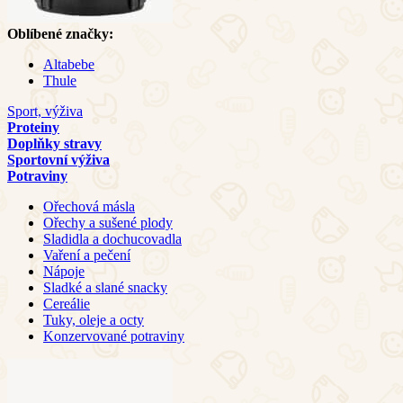
Oblíbené značky:
Altabebe
Thule
Sport, výživa
Proteiny
Doplňky stravy
Sportovní výživa
Potraviny
Ořechová másla
Ořechy a sušené plody
Sladidla a dochucovadla
Vaření a pečení
Nápoje
Sladké a slané snacky
Cereálie
Tuky, oleje a octy
Konzervované potraviny