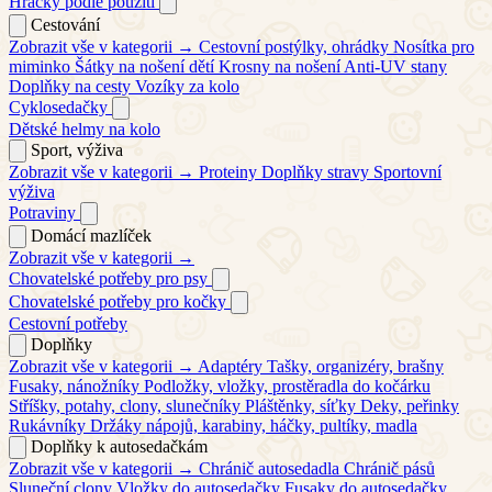
Hračky podle použití
Cestování
Zobrazit vše v kategorii →
Cestovní postýlky, ohrádky
Nosítka pro
miminko
Šátky na nošení dětí
Krosny na nošení
Anti-UV stany
Doplňky na cesty
Vozíky za kolo
Cyklosedačky
Dětské helmy na kolo
Sport, výživa
Zobrazit vše v kategorii →
Proteiny
Doplňky stravy
Sportovní
výživa
Potraviny
Domácí mazlíček
Zobrazit vše v kategorii →
Chovatelské potřeby pro psy
Chovatelské potřeby pro kočky
Cestovní potřeby
Doplňky
Zobrazit vše v kategorii →
Adaptéry
Tašky, organizéry, brašny
Fusaky, nánožníky
Podložky, vložky, prostěradla do kočárku
Stříšky, potahy, clony, slunečníky
Pláštěnky, síťky
Deky, peřinky
Rukávníky
Držáky nápojů, karabiny, háčky, pultíky, madla
Doplňky k autosedačkám
Zobrazit vše v kategorii →
Chránič autosedadla
Chránič pásů
Sluneční clony
Vložky do autosedačky
Fusaky do autosedačky