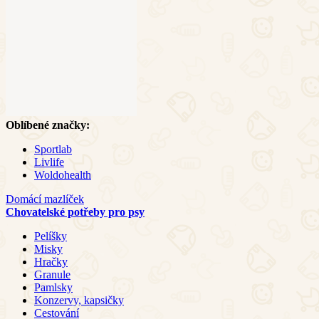
Oblíbené značky:
Sportlab
Livlife
Woldohealth
Domácí mazlíček
Chovatelské potřeby pro psy
Pelíšky
Misky
Hračky
Granule
Pamlsky
Konzervy, kapsičky
Cestování