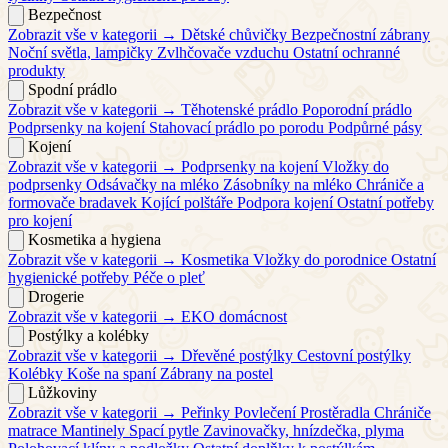
Bezpečnost
Zobrazit vše v kategorii →
Dětské chůvičky
Bezpečnostní zábrany
Noční světla, lampičky
Zvlhčovače vzduchu
Ostatní ochranné
produkty
Spodní prádlo
Zobrazit vše v kategorii →
Těhotenské prádlo
Poporodní prádlo
Podprsenky na kojení
Stahovací prádlo po porodu
Podpůrné pásy
Kojení
Zobrazit vše v kategorii →
Podprsenky na kojení
Vložky do
podprsenky
Odsávačky na mléko
Zásobníky na mléko
Chrániče a
formovače bradavek
Kojící polštáře
Podpora kojení
Ostatní potřeby
pro kojení
Kosmetika a hygiena
Zobrazit vše v kategorii →
Kosmetika
Vložky do porodnice
Ostatní
hygienické potřeby
Péče o pleť
Drogerie
Zobrazit vše v kategorii →
EKO domácnost
Postýlky a kolébky
Zobrazit vše v kategorii →
Dřevěné postýlky
Cestovní postýlky
Kolébky
Koše na spaní
Zábrany na postel
Lůžkoviny
Zobrazit vše v kategorii →
Peřinky
Povlečení
Prostěradla
Chrániče
matrace
Mantinely
Spací pytle
Zavinovačky, hnízdečka, plyma