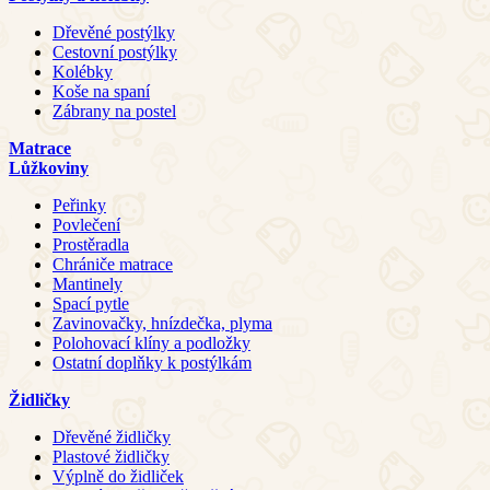
Dřevěné postýlky
Cestovní postýlky
Kolébky
Koše na spaní
Zábrany na postel
Matrace
Lůžkoviny
Peřinky
Povlečení
Prostěradla
Chrániče matrace
Mantinely
Spací pytle
Zavinovačky, hnízdečka, plyma
Polohovací klíny a podložky
Ostatní doplňky k postýlkám
Židličky
Dřevěné židličky
Plastové židličky
Výplně do židliček