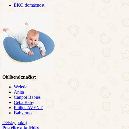
EKO domácnost
Oblíbené značky:
Weleda
Anita
Canpol Babies
Ceba Baby
Philips AVENT
Baby ono
Dětský pokoj
Postýlky a kolébky