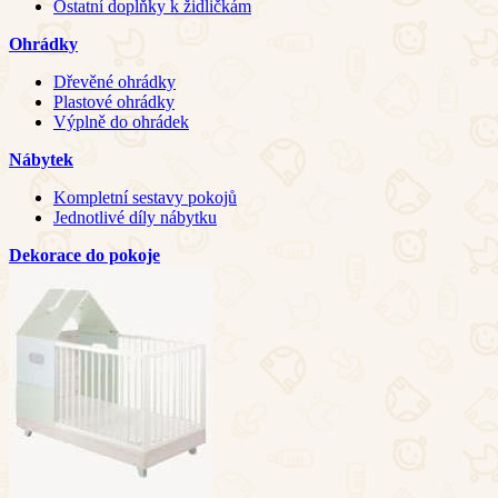
Ostatní doplňky k židličkám
Ohrádky
Dřevěné ohrádky
Plastové ohrádky
Výplně do ohrádek
Nábytek
Kompletní sestavy pokojů
Jednotlivé díly nábytku
Dekorace do pokoje