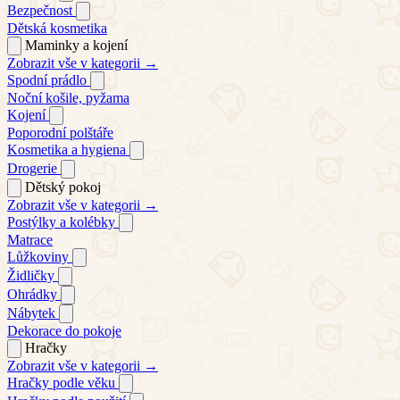
Bezpečnost
Dětská kosmetika
Maminky a kojení
Zobrazit vše v kategorii →
Spodní prádlo
Noční košile, pyžama
Kojení
Poporodní polštáře
Kosmetika a hygiena
Drogerie
Dětský pokoj
Zobrazit vše v kategorii →
Postýlky a kolébky
Matrace
Lůžkoviny
Židličky
Ohrádky
Nábytek
Dekorace do pokoje
Hračky
Zobrazit vše v kategorii →
Hračky podle věku