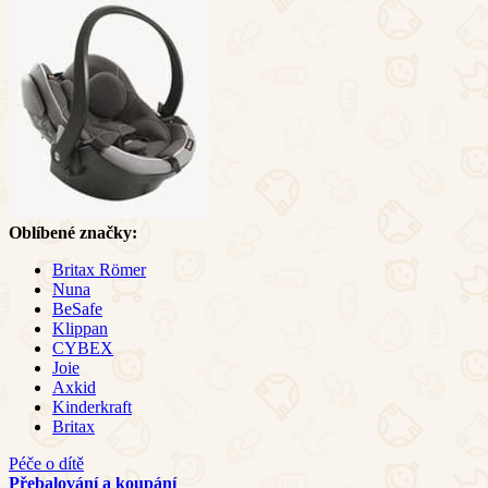
Oblíbené značky:
Britax Römer
Nuna
BeSafe
Klippan
CYBEX
Joie
Axkid
Kinderkraft
Britax
Péče o dítě
Přebalování a koupání