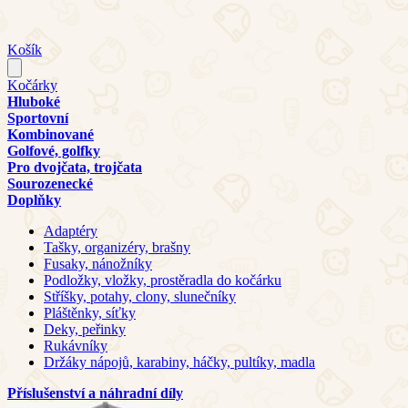
Košík
Kočárky
Hluboké
Sportovní
Kombinované
Golfové, golfky
Pro dvojčata, trojčata
Sourozenecké
Doplňky
Adaptéry
Tašky, organizéry, brašny
Fusaky, nánožníky
Podložky, vložky, prostěradla do kočárku
Stříšky, potahy, clony, slunečníky
Pláštěnky, síťky
Deky, peřinky
Rukávníky
Držáky nápojů, karabiny, háčky, pultíky, madla
Příslušenství a náhradní díly