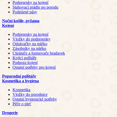
Podprsenky na kojení
Stahovací prádlo po porodu
Podpůrné pásy
Noční košile, pyžama
Kojení
Podprsenky na kojení
Vložky do podprsenky
Odsávačky na mléko
Zásobníky na mléko
Chrániče a formovače bradavek
Kojící polštáře
Podpora kojení
Ostatní potřeby pro kojení
Poporodní polštáře
Kosmetika a hygiena
Kosmetika
Vložky do porodnice
Ostatní hygienické potřeby
Péče o pleť
Drogerie