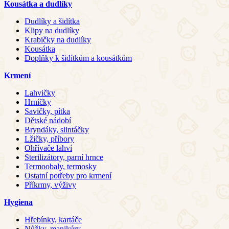
Kousátka a dudlíky
Dudlíky a šidítka
Klipy na dudlíky
Krabičky na dudlíky
Kousátka
Doplňky k šidítkům a kousátkům
Krmení
Lahvičky
Hrníčky
Savičky, pítka
Dětské nádobí
Bryndáky, slintáčky
Lžičky, příbory
Ohřívače lahví
Sterilizátory, parní hrnce
Termoobaly, termosky
Ostatní potřeby pro krmení
Příkrmy, výživy
Hygiena
Hřebínky, kartáče
Nůžky, manikúry