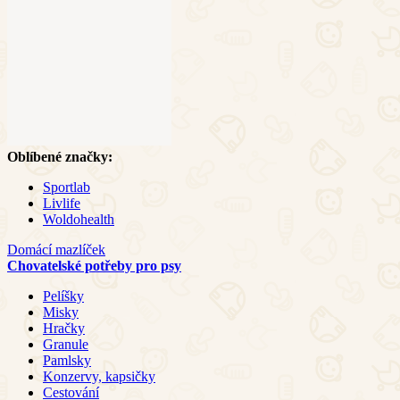
Oblíbené značky:
Sportlab
Livlife
Woldohealth
Domácí mazlíček
Chovatelské potřeby pro psy
Pelíšky
Misky
Hračky
Granule
Pamlsky
Konzervy, kapsičky
Cestování