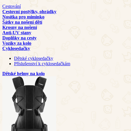
Cestování
Cestovní postýlky, ohrádky
Nosítka pro miminko
Šátky na nošení dětí
Krosny na nošení
Anti-UV stany
Doplňky na cesty
Vozíky za kolo
Cyklosedačky
Dětské cyklosedačky
Příslušenství k cyklosedačkám
Dětské helmy na kolo