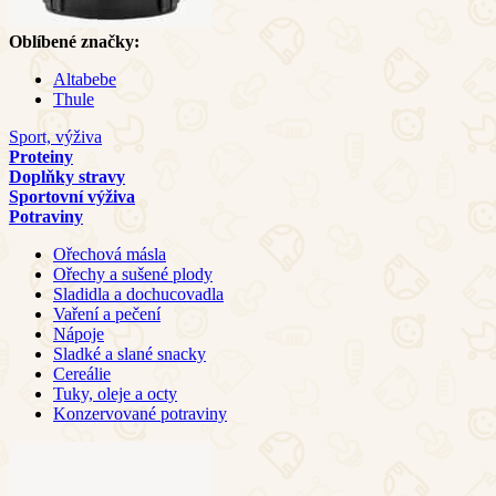
Oblíbené značky:
Altabebe
Thule
Sport, výživa
Proteiny
Doplňky stravy
Sportovní výživa
Potraviny
Ořechová másla
Ořechy a sušené plody
Sladidla a dochucovadla
Vaření a pečení
Nápoje
Sladké a slané snacky
Cereálie
Tuky, oleje a octy
Konzervované potraviny