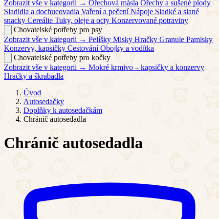
Zobrazit vše v kategorii →
Ořechová másla
Ořechy a sušené plody
Sladidla a dochucovadla
Vaření a pečení
Nápoje
Sladké a slané
snacky
Cereálie
Tuky, oleje a octy
Konzervované potraviny
Chovatelské potřeby pro psy
Zobrazit vše v kategorii →
Pelíšky
Misky
Hračky
Granule
Pamlsky
Konzervy, kapsičky
Cestování
Obojky a vodítka
Chovatelské potřeby pro kočky
Zobrazit vše v kategorii →
Mokré krmivo – kapsičky a konzervy
Hračky a škrabadla
Úvod
Autosedačky
Doplňky k autosedačkám
Chránič autosedadla
Chránič autosedadla