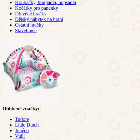
Houpačky, houpadla, hopsadla
Kočárky pro panenky
Dřevěné hračky
Dětský nábytek na hraní
Ostatní hračky
Stavebnice
Oblíbené značky:
Tudore
Little Dutch
Jouéco
Vulli