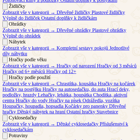
Polohovací klíny a podložky
Ostatní doplňky k postýlkám
Židličky
Zobrazit vše v kategorii →
Dřevěné židličky
Plastové židličky
Výplně do židliček
Ostatní doplňky k židličkám
Ohrádky
Zobrazit vše v kategorii →
Dřevěné ohrádky
Plastové ohrádky
Výplně do ohrádek
Nábytek
Zobrazit vše v kategorii →
Kompletní sestavy pokojů
Jednotlivé
díly nábytku
Hračky podle věku
Zobrazit vše v kategorii →
Hračky od narození
Hračky od 3 měsíců
Hračky od 6+ měsíců
Hračky od 12+
Hračky podle použití
Zobrazit vše v kategorii →
Chrastítka, kousátka
Hračky na kočárek
Hračky na postýlku
Hračky na autosedačku, do auta
Hrací deky,
podložky, hrazdy
Lehačky, lehátka, houpátka
Chodítka, aktivní
centra
Hračky do vody
Hračky na písek
Odrážedla, vozítka
Houpačky, houpadla, hopsadla
Kočárky pro panenky
Dřevěné
hračky
Dětský nábytek na hraní
Ostatní hračky
Stavebnice
Cyklosedačky
Zobrazit vše v kategorii →
Dětské cyklosedačky
Příslušenství k
cyklosedačkám
Potraviny