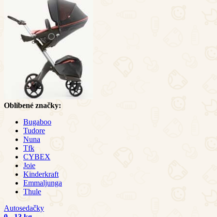
Oblíbené značky:
Bugaboo
Tudore
Nuna
Tfk
CYBEX
Joie
Kinderkraft
Emmaljunga
Thule
Autosedačky
0 - 13 kg