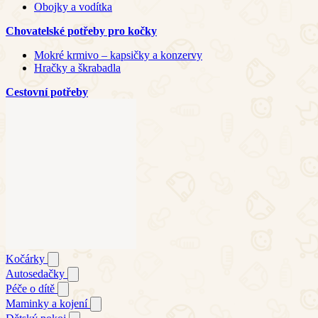
Obojky a vodítka
Chovatelské potřeby pro kočky
Mokré krmivo – kapsičky a konzervy
Hračky a škrabadla
Cestovní potřeby
Kočárky
Autosedačky
Péče o dítě
Maminky a kojení