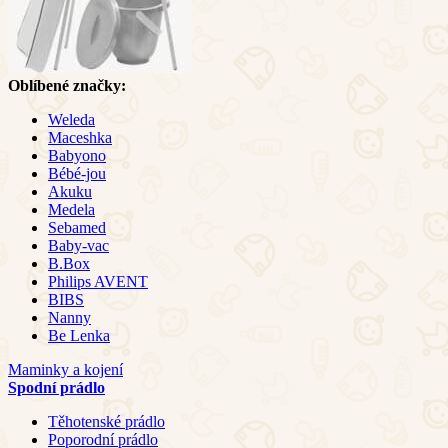
Oblíbené značky:
Weleda
Maceshka
Babyono
Bébé-jou
Akuku
Medela
Sebamed
Baby-vac
B.Box
Philips AVENT
BIBS
Nanny
Be Lenka
Maminky a kojení
Spodní prádlo
Těhotenské prádlo
Poporodní prádlo