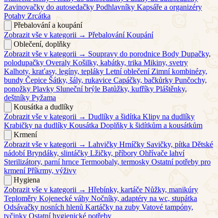
Zavinovačky do autosedačky
Podhlavníky
Kapsáře a organizéry
Potahy
Zrcátka
Přebalování a koupání
Zobrazit vše v kategorii →
Přebalování
Koupání
Oblečení, doplňky
Zobrazit vše v kategorii →
Soupravy do porodnice
Body
Dupačky,
polodupačky
Overaly
Košilky, kabátky, trika
Mikiny, svetry
Kalhoty, kraťasy, legíny, tepláky
Letní oblečení
Zimní kombinézy,
bundy
Čepice
Šátky, šály, rukavice
Capáčky, bačkůrky
Punčochy,
ponožky
Plavky
Sluneční brýle
Batůžky, kufříky
Pláštěnky,
deštníky
Pyžama
Kousátka a dudlíky
Zobrazit vše v kategorii →
Dudlíky a šidítka
Klipy na dudlíky
Krabičky na dudlíky
Kousátka
Doplňky k šidítkům a kousátkům
Krmení
Zobrazit vše v kategorii →
Lahvičky
Hrníčky
Savičky, pítka
Dětské
nádobí
Bryndáky, slintáčky
Lžičky, příbory
Ohřívače lahví
Sterilizátory, parní hrnce
Termoobaly, termosky
Ostatní potřeby pro
krmení
Příkrmy, výživy
Hygiena
Zobrazit vše v kategorii →
Hřebínky, kartáče
Nůžky, manikúry
Teploměry
Kojenecké váhy
Nočníky, adaptéry na wc, stupátka
Odsávačky nosních hlenů
Kartáčky na zuby
Vatové tampóny,
tyčinky
Ostatní hygienické potřeby