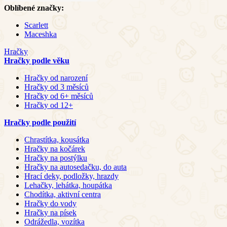
Oblíbené značky:
Scarlett
Maceshka
Hračky
Hračky podle věku
Hračky od narození
Hračky od 3 měsíců
Hračky od 6+ měsíců
Hračky od 12+
Hračky podle použití
Chrastítka, kousátka
Hračky na kočárek
Hračky na postýlku
Hračky na autosedačku, do auta
Hrací deky, podložky, hrazdy
Lehačky, lehátka, houpátka
Chodítka, aktivní centra
Hračky do vody
Hračky na písek
Odrážedla, vozítka