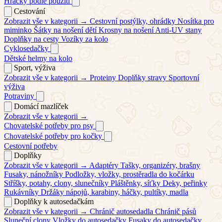
Hračky podle použití
Cestování
Zobrazit vše v kategorii →
Cestovní postýlky, ohrádky
Nosítka pro
miminko
Šátky na nošení dětí
Krosny na nošení
Anti-UV stany
Doplňky na cesty
Vozíky za kolo
Cyklosedačky
Dětské helmy na kolo
Sport, výživa
Zobrazit vše v kategorii →
Proteiny
Doplňky stravy
Sportovní
výživa
Potraviny
Domácí mazlíček
Zobrazit vše v kategorii →
Chovatelské potřeby pro psy
Chovatelské potřeby pro kočky
Cestovní potřeby
Doplňky
Zobrazit vše v kategorii →
Adaptéry
Tašky, organizéry, brašny
Fusaky, nánožníky
Podložky, vložky, prostěradla do kočárku
Stříšky, potahy, clony, slunečníky
Pláštěnky, síťky
Deky, peřinky
Rukávníky
Držáky nápojů, karabiny, háčky, pultíky, madla
Doplňky k autosedačkám
Zobrazit vše v kategorii →
Chránič autosedadla
Chránič pásů
Sluneční clony
Vložky do autosedačky
Fusaky do autosedačky