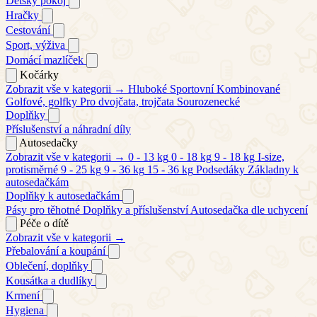
Dětský pokoj
Hračky
Cestování
Sport, výživa
Domácí mazlíček
Kočárky
Zobrazit vše v kategorii →
Hluboké
Sportovní
Kombinované
Golfové, golfky
Pro dvojčata, trojčata
Sourozenecké
Doplňky
Příslušenství a náhradní díly
Autosedačky
Zobrazit vše v kategorii →
0 - 13 kg
0 - 18 kg
9 - 18 kg
I-size,
protisměrné
9 - 25 kg
9 - 36 kg
15 - 36 kg
Podsedáky
Základny k
autosedačkám
Doplňky k autosedačkám
Pásy pro těhotné
Doplňky a příslušenství
Autosedačka dle uchycení
Péče o dítě
Zobrazit vše v kategorii →
Přebalování a koupání
Oblečení, doplňky
Kousátka a dudlíky
Krmení
Hygiena