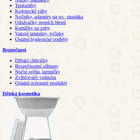
Teploměry
Kojenecké váhy
Nočníky, adaptéry na wc, stupátka
Odsávačky nosních hlenů
Kartáčky na zuby
Vatové tampóny, tyčinky
Ostatní hygienické potřeby
Bezpečnost
Dětské chůvičky
Bezpečnostní zábrany
Noční světla, lampičky
Zvlhčovače vzduchu
Ostatní ochranné produkty
Dětská kosmetika