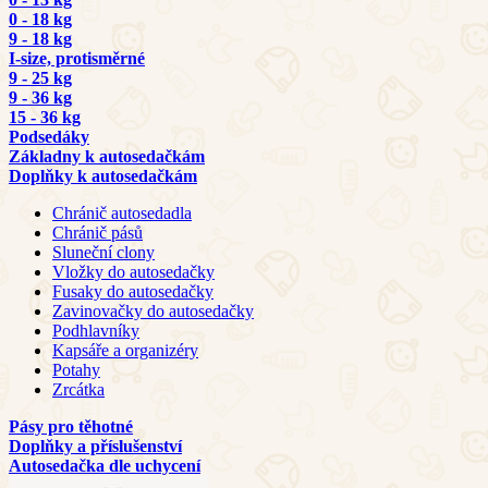
0 - 18 kg
9 - 18 kg
I-size, protisměrné
9 - 25 kg
9 - 36 kg
15 - 36 kg
Podsedáky
Základny k autosedačkám
Doplňky k autosedačkám
Chránič autosedadla
Chránič pásů
Sluneční clony
Vložky do autosedačky
Fusaky do autosedačky
Zavinovačky do autosedačky
Podhlavníky
Kapsáře a organizéry
Potahy
Zrcátka
Pásy pro těhotné
Doplňky a příslušenství
Autosedačka dle uchycení