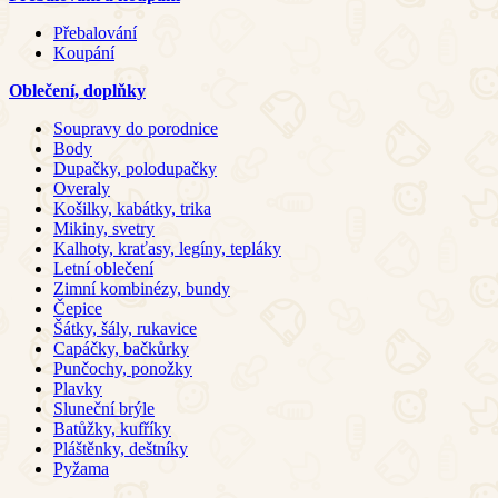
Přebalování
Koupání
Oblečení, doplňky
Soupravy do porodnice
Body
Dupačky, polodupačky
Overaly
Košilky, kabátky, trika
Mikiny, svetry
Kalhoty, kraťasy, legíny, tepláky
Letní oblečení
Zimní kombinézy, bundy
Čepice
Šátky, šály, rukavice
Capáčky, bačkůrky
Punčochy, ponožky
Plavky
Sluneční brýle
Batůžky, kufříky
Pláštěnky, deštníky
Pyžama