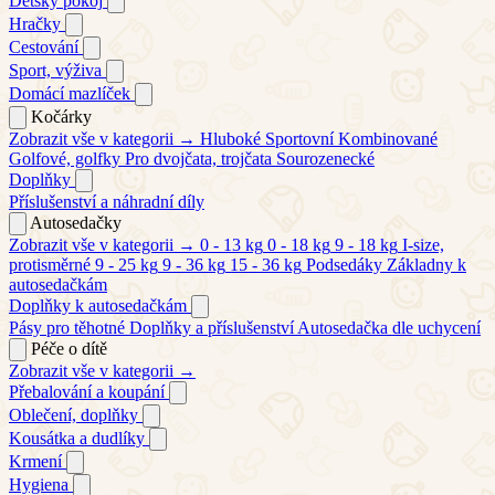
Dětský pokoj
Hračky
Cestování
Sport, výživa
Domácí mazlíček
Kočárky
Zobrazit vše v kategorii →
Hluboké
Sportovní
Kombinované
Golfové, golfky
Pro dvojčata, trojčata
Sourozenecké
Doplňky
Příslušenství a náhradní díly
Autosedačky
Zobrazit vše v kategorii →
0 - 13 kg
0 - 18 kg
9 - 18 kg
I-size,
protisměrné
9 - 25 kg
9 - 36 kg
15 - 36 kg
Podsedáky
Základny k
autosedačkám
Doplňky k autosedačkám
Pásy pro těhotné
Doplňky a příslušenství
Autosedačka dle uchycení
Péče o dítě
Zobrazit vše v kategorii →
Přebalování a koupání
Oblečení, doplňky
Kousátka a dudlíky
Krmení
Hygiena