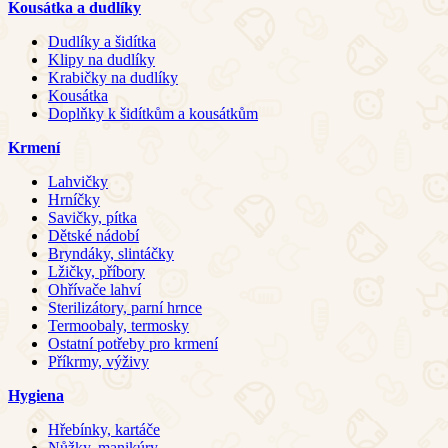
Kousátka a dudlíky
Dudlíky a šidítka
Klipy na dudlíky
Krabičky na dudlíky
Kousátka
Doplňky k šidítkům a kousátkům
Krmení
Lahvičky
Hrníčky
Savičky, pítka
Dětské nádobí
Bryndáky, slintáčky
Lžičky, příbory
Ohřívače lahví
Sterilizátory, parní hrnce
Termoobaly, termosky
Ostatní potřeby pro krmení
Příkrmy, výživy
Hygiena
Hřebínky, kartáče
Nůžky, manikúry