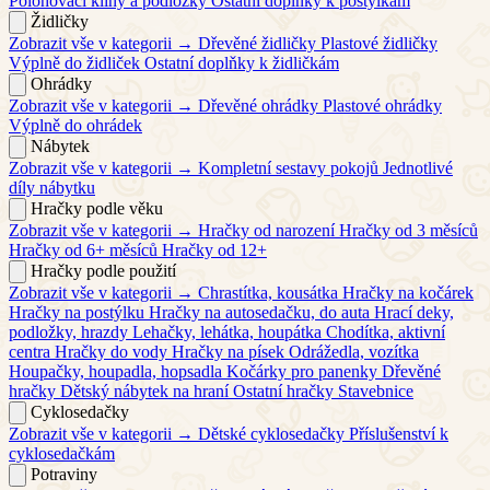
Polohovací klíny a podložky
Ostatní doplňky k postýlkám
Židličky
Zobrazit vše v kategorii →
Dřevěné židličky
Plastové židličky
Výplně do židliček
Ostatní doplňky k židličkám
Ohrádky
Zobrazit vše v kategorii →
Dřevěné ohrádky
Plastové ohrádky
Výplně do ohrádek
Nábytek
Zobrazit vše v kategorii →
Kompletní sestavy pokojů
Jednotlivé
díly nábytku
Hračky podle věku
Zobrazit vše v kategorii →
Hračky od narození
Hračky od 3 měsíců
Hračky od 6+ měsíců
Hračky od 12+
Hračky podle použití
Zobrazit vše v kategorii →
Chrastítka, kousátka
Hračky na kočárek
Hračky na postýlku
Hračky na autosedačku, do auta
Hrací deky,
podložky, hrazdy
Lehačky, lehátka, houpátka
Chodítka, aktivní
centra
Hračky do vody
Hračky na písek
Odrážedla, vozítka
Houpačky, houpadla, hopsadla
Kočárky pro panenky
Dřevěné
hračky
Dětský nábytek na hraní
Ostatní hračky
Stavebnice
Cyklosedačky
Zobrazit vše v kategorii →
Dětské cyklosedačky
Příslušenství k
cyklosedačkám
Potraviny