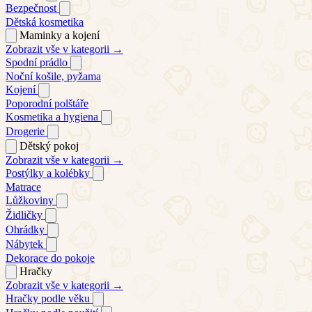
Bezpečnost
Dětská kosmetika
Maminky a kojení
Zobrazit vše v kategorii →
Spodní prádlo
Noční košile, pyžama
Kojení
Poporodní polštáře
Kosmetika a hygiena
Drogerie
Dětský pokoj
Zobrazit vše v kategorii →
Postýlky a kolébky
Matrace
Lůžkoviny
Židličky
Ohrádky
Nábytek
Dekorace do pokoje
Hračky
Zobrazit vše v kategorii →
Hračky podle věku