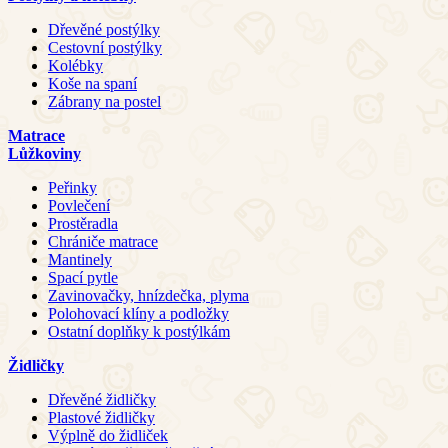
Dřevěné postýlky
Cestovní postýlky
Kolébky
Koše na spaní
Zábrany na postel
Matrace
Lůžkoviny
Peřinky
Povlečení
Prostěradla
Chrániče matrace
Mantinely
Spací pytle
Zavinovačky, hnízdečka, plyma
Polohovací klíny a podložky
Ostatní doplňky k postýlkám
Židličky
Dřevěné židličky
Plastové židličky
Výplně do židliček