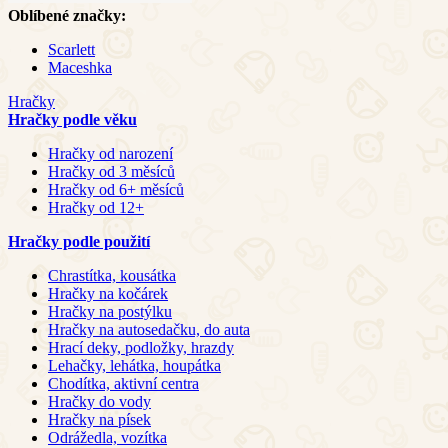
Oblíbené značky:
Scarlett
Maceshka
Hračky
Hračky podle věku
Hračky od narození
Hračky od 3 měsíců
Hračky od 6+ měsíců
Hračky od 12+
Hračky podle použití
Chrastítka, kousátka
Hračky na kočárek
Hračky na postýlku
Hračky na autosedačku, do auta
Hrací deky, podložky, hrazdy
Lehačky, lehátka, houpátka
Chodítka, aktivní centra
Hračky do vody
Hračky na písek
Odrážedla, vozítka