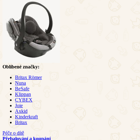
Oblíbené značky:
Britax Römer
Nuna
BeSafe
Klippan
CYBEX
Joie
Axkid
Kinderkraft
Britax
Péče o dítě
Přebalování a koupání