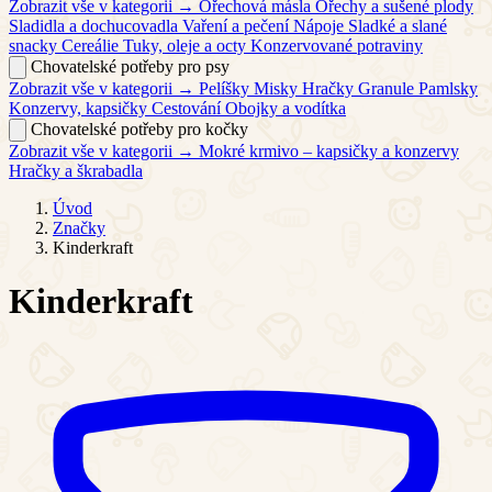
Zobrazit vše v kategorii →
Ořechová másla
Ořechy a sušené plody
Sladidla a dochucovadla
Vaření a pečení
Nápoje
Sladké a slané
snacky
Cereálie
Tuky, oleje a octy
Konzervované potraviny
Chovatelské potřeby pro psy
Zobrazit vše v kategorii →
Pelíšky
Misky
Hračky
Granule
Pamlsky
Konzervy, kapsičky
Cestování
Obojky a vodítka
Chovatelské potřeby pro kočky
Zobrazit vše v kategorii →
Mokré krmivo – kapsičky a konzervy
Hračky a škrabadla
Úvod
Značky
Kinderkraft
Kinderkraft