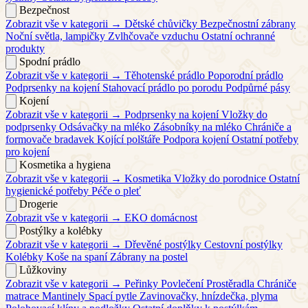
Bezpečnost
Zobrazit vše v kategorii →
Dětské chůvičky
Bezpečnostní zábrany
Noční světla, lampičky
Zvlhčovače vzduchu
Ostatní ochranné
produkty
Spodní prádlo
Zobrazit vše v kategorii →
Těhotenské prádlo
Poporodní prádlo
Podprsenky na kojení
Stahovací prádlo po porodu
Podpůrné pásy
Kojení
Zobrazit vše v kategorii →
Podprsenky na kojení
Vložky do
podprsenky
Odsávačky na mléko
Zásobníky na mléko
Chrániče a
formovače bradavek
Kojící polštáře
Podpora kojení
Ostatní potřeby
pro kojení
Kosmetika a hygiena
Zobrazit vše v kategorii →
Kosmetika
Vložky do porodnice
Ostatní
hygienické potřeby
Péče o pleť
Drogerie
Zobrazit vše v kategorii →
EKO domácnost
Postýlky a kolébky
Zobrazit vše v kategorii →
Dřevěné postýlky
Cestovní postýlky
Kolébky
Koše na spaní
Zábrany na postel
Lůžkoviny
Zobrazit vše v kategorii →
Peřinky
Povlečení
Prostěradla
Chrániče
matrace
Mantinely
Spací pytle
Zavinovačky, hnízdečka, plyma