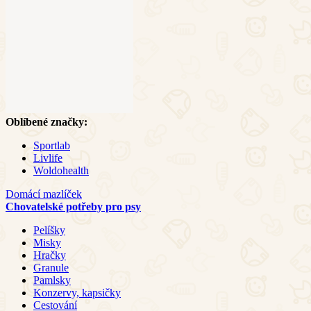
Oblíbené značky:
Sportlab
Livlife
Woldohealth
Domácí mazlíček
Chovatelské potřeby pro psy
Pelíšky
Misky
Hračky
Granule
Pamlsky
Konzervy, kapsičky
Cestování