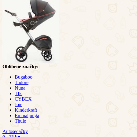
Oblíbené značky:
Bugaboo
Tudore
Nuna
Tfk
CYBEX
Joie
Kinderkraft
Emmaljunga
Thule
Autosedačky
0 - 13 kg