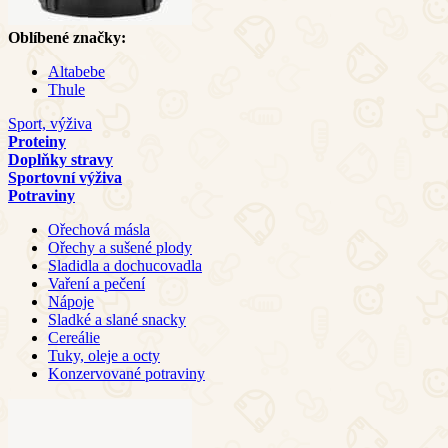
Oblíbené značky:
Altabebe
Thule
Sport, výživa
Proteiny
Doplňky stravy
Sportovní výživa
Potraviny
Ořechová másla
Ořechy a sušené plody
Sladidla a dochucovadla
Vaření a pečení
Nápoje
Sladké a slané snacky
Cereálie
Tuky, oleje a octy
Konzervované potraviny