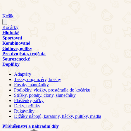
Košík
Kočárky
Hluboké
Sportovní
Kombinované
Golfové, golfky
Pro dvojčata, trojčata
Sourozenecké
Doplňky
Adaptéry
Tašky, organizéry, brašny
Fusaky, nánožníky
Podložky, vložky, prostěradla do kočárku
Stříšky, potahy, clony, slunečníky
Pláštěnky, síťky
Deky, peřinky
Rukávníky
Držáky nápojů, karabiny, háčky, pultíky, madla
Příslušenství a náhradní díly