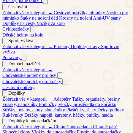
Hračky podle použití
Cestování
Zobrazit vše v kategorii →
Cestovní postýlky, ohrádky
Nosítka pro
miminko
Šátky na nošení dětí
Krosny na nošení
Anti-UV stany
Doplňky na cesty
Vozíky za kolo
Cyklosedačky
Dětské helmy na kolo
Sport, výživa
Zobrazit vše v kategorii →
Proteiny
Doplňky stravy
Sportovní
výživa
Potraviny
Domácí mazlíček
Zobrazit vše v kategorii →
Chovatelské potřeby pro psy
Chovatelské potřeby pro kočky
Cestovní potřeby
Doplňky
Zobrazit vše v kategorii →
Adaptéry
Tašky, organizéry, brašny
Fusaky, nánožníky
Podložky, vložky, prostěradla do kočárku
Stříšky, potahy, clony, slunečníky
Pláštěnky, síťky
Deky, peřinky
Rukávníky
Držáky nápojů, karabiny, háčky, pultíky, madla
Doplňky k autosedačkám
Zobrazit vše v kategorii →
Chránič autosedadla
Chránič pásů
Sluneční clony
Vložky do autosedačky
Fusaky do autosedačky