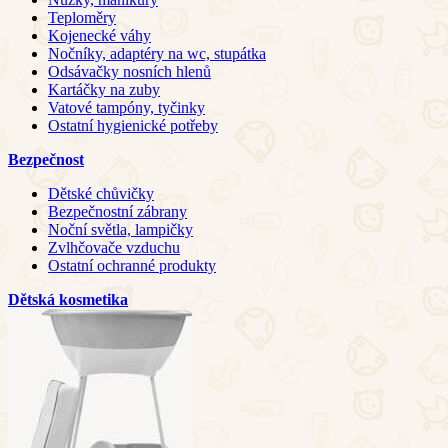
Teploměry
Kojenecké váhy
Nočníky, adaptéry na wc, stupátka
Odsávačky nosních hlenů
Kartáčky na zuby
Vatové tampóny, tyčinky
Ostatní hygienické potřeby
Bezpečnost
Dětské chůvičky
Bezpečnostní zábrany
Noční světla, lampičky
Zvlhčovače vzduchu
Ostatní ochranné produkty
Dětská kosmetika