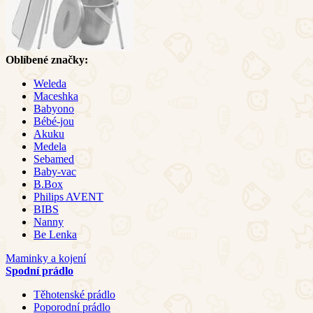
Oblíbené značky:
Weleda
Maceshka
Babyono
Bébé-jou
Akuku
Medela
Sebamed
Baby-vac
B.Box
Philips AVENT
BIBS
Nanny
Be Lenka
Maminky a kojení
Spodní prádlo
Těhotenské prádlo
Poporodní prádlo