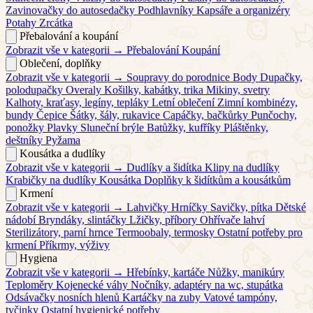
Zavinovačky do autosedačky
Podhlavníky
Kapsáře a organizéry
Potahy
Zrcátka
Přebalování a koupání
Zobrazit vše v kategorii →
Přebalování
Koupání
Oblečení, doplňky
Zobrazit vše v kategorii →
Soupravy do porodnice
Body
Dupačky,
polodupačky
Overaly
Košilky, kabátky, trika
Mikiny, svetry
Kalhoty, kraťasy, legíny, tepláky
Letní oblečení
Zimní kombinézy,
bundy
Čepice
Šátky, šály, rukavice
Capáčky, bačkůrky
Punčochy,
ponožky
Plavky
Sluneční brýle
Batůžky, kufříky
Pláštěnky,
deštníky
Pyžama
Kousátka a dudlíky
Zobrazit vše v kategorii →
Dudlíky a šidítka
Klipy na dudlíky
Krabičky na dudlíky
Kousátka
Doplňky k šidítkům a kousátkům
Krmení
Zobrazit vše v kategorii →
Lahvičky
Hrníčky
Savičky, pítka
Dětské
nádobí
Bryndáky, slintáčky
Lžičky, příbory
Ohřívače lahví
Sterilizátory, parní hrnce
Termoobaly, termosky
Ostatní potřeby pro
krmení
Příkrmy, výživy
Hygiena
Zobrazit vše v kategorii →
Hřebínky, kartáče
Nůžky, manikúry
Teploměry
Kojenecké váhy
Nočníky, adaptéry na wc, stupátka
Odsávačky nosních hlenů
Kartáčky na zuby
Vatové tampóny,
tyčinky
Ostatní hygienické potřeby