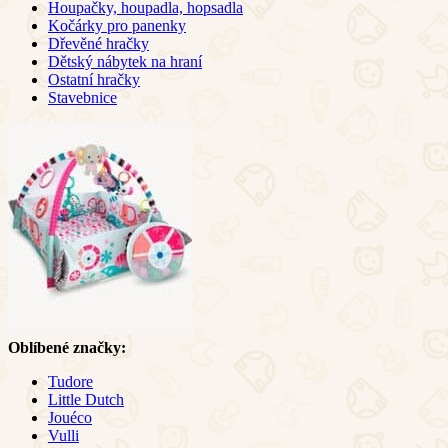
Houpačky, houpadla, hopsadla
Kočárky pro panenky
Dřevěné hračky
Dětský nábytek na hraní
Ostatní hračky
Stavebnice
Oblíbené značky:
Tudore
Little Dutch
Jouéco
Vulli