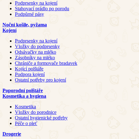
Podprsenky na kojení
Stahovací prádlo po porodu
Podpůrné pásy
Noční košile, pyžama
Kojení
Podprsenky na kojení
Vložky do podprsenky
Odsávačky na mléko
Zásobníky na mléko
Chrániče a formovače bradavek
Kojící polštáře
Podpora kojení
Ostatní potřeby pro kojení
Poporodní polštáře
Kosmetika a hygiena
Kosmetika
Vložky do porodnice
Ostatní hygienické potřeby
Péče o pleť
Drogerie