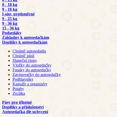
0 - 18 kg
9 - 18 kg
I-size, protisměrné
9 - 25 kg
9 - 36 kg
15 - 36 kg
Podsedáky
Základny k autosedačkám
Doplňky k autosedačkám
Chránič autosedadla
Chránič pásů
Sluneční clony
Vložky do autosedačky
Fusaky do autosedačky
Zavinovačky do autosedačky
Podhlavníky
Kapsáře a organizéry
Potahy
Zrcátka
Pásy pro těhotné
Doplňky a příslušenství
Autosedačka dle uchycení