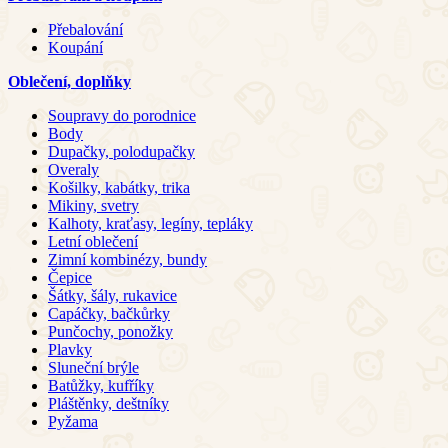
Přebalování
Koupání
Oblečení, doplňky
Soupravy do porodnice
Body
Dupačky, polodupačky
Overaly
Košilky, kabátky, trika
Mikiny, svetry
Kalhoty, kraťasy, legíny, tepláky
Letní oblečení
Zimní kombinézy, bundy
Čepice
Šátky, šály, rukavice
Capáčky, bačkůrky
Punčochy, ponožky
Plavky
Sluneční brýle
Batůžky, kufříky
Pláštěnky, deštníky
Pyžama