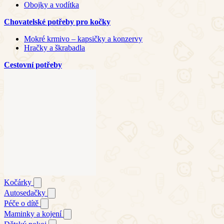
Obojky a vodítka
Chovatelské potřeby pro kočky
Mokré krmivo – kapsičky a konzervy
Hračky a škrabadla
Cestovní potřeby
Kočárky
Autosedačky
Péče o dítě
Maminky a kojení