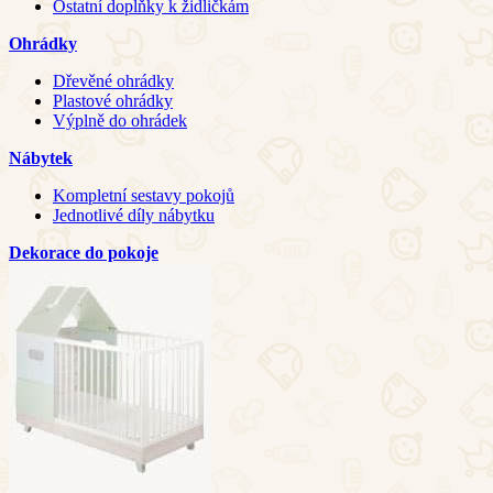
Ostatní doplňky k židličkám
Ohrádky
Dřevěné ohrádky
Plastové ohrádky
Výplně do ohrádek
Nábytek
Kompletní sestavy pokojů
Jednotlivé díly nábytku
Dekorace do pokoje