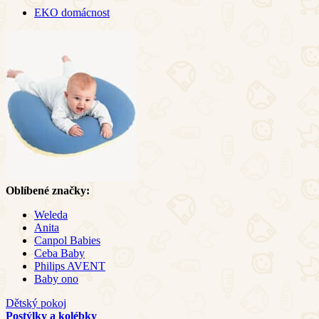
EKO domácnost
Oblíbené značky:
Weleda
Anita
Canpol Babies
Ceba Baby
Philips AVENT
Baby ono
Dětský pokoj
Postýlky a kolébky