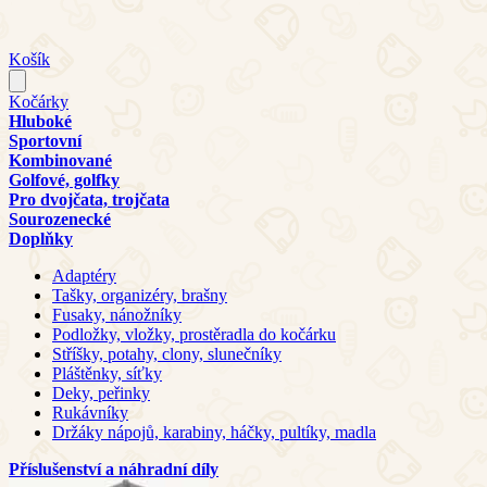
Košík
Kočárky
Hluboké
Sportovní
Kombinované
Golfové, golfky
Pro dvojčata, trojčata
Sourozenecké
Doplňky
Adaptéry
Tašky, organizéry, brašny
Fusaky, nánožníky
Podložky, vložky, prostěradla do kočárku
Stříšky, potahy, clony, slunečníky
Pláštěnky, síťky
Deky, peřinky
Rukávníky
Držáky nápojů, karabiny, háčky, pultíky, madla
Příslušenství a náhradní díly