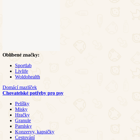
Oblíbené značky:
Sportlab
Livlife
Woldohealth
Domácí mazlíček
Chovatelské potřeby pro psy
Pelíšky
Misky
Hračky
Granule
Pamlsky
Konzervy, kapsičky
Cestování