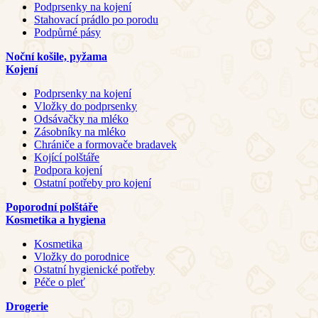
Podprsenky na kojení
Stahovací prádlo po porodu
Podpůrné pásy
Noční košile, pyžama
Kojení
Podprsenky na kojení
Vložky do podprsenky
Odsávačky na mléko
Zásobníky na mléko
Chrániče a formovače bradavek
Kojící polštáře
Podpora kojení
Ostatní potřeby pro kojení
Poporodní polštáře
Kosmetika a hygiena
Kosmetika
Vložky do porodnice
Ostatní hygienické potřeby
Péče o pleť
Drogerie