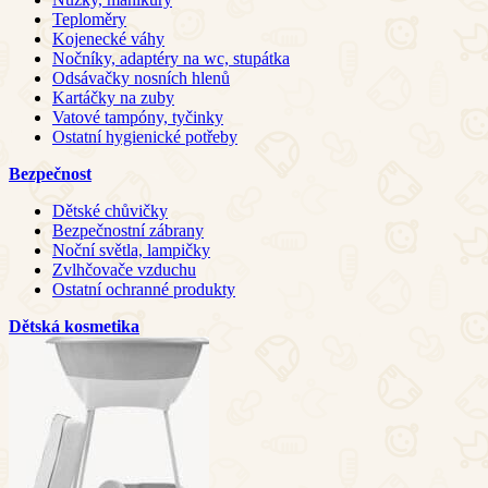
Teploměry
Kojenecké váhy
Nočníky, adaptéry na wc, stupátka
Odsávačky nosních hlenů
Kartáčky na zuby
Vatové tampóny, tyčinky
Ostatní hygienické potřeby
Bezpečnost
Dětské chůvičky
Bezpečnostní zábrany
Noční světla, lampičky
Zvlhčovače vzduchu
Ostatní ochranné produkty
Dětská kosmetika