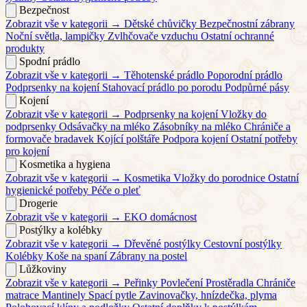
Bezpečnost
Zobrazit vše v kategorii →
Dětské chůvičky
Bezpečnostní zábrany
Noční světla, lampičky
Zvlhčovače vzduchu
Ostatní ochranné
produkty
Spodní prádlo
Zobrazit vše v kategorii →
Těhotenské prádlo
Poporodní prádlo
Podprsenky na kojení
Stahovací prádlo po porodu
Podpůrné pásy
Kojení
Zobrazit vše v kategorii →
Podprsenky na kojení
Vložky do
podprsenky
Odsávačky na mléko
Zásobníky na mléko
Chrániče a
formovače bradavek
Kojící polštáře
Podpora kojení
Ostatní potřeby
pro kojení
Kosmetika a hygiena
Zobrazit vše v kategorii →
Kosmetika
Vložky do porodnice
Ostatní
hygienické potřeby
Péče o pleť
Drogerie
Zobrazit vše v kategorii →
EKO domácnost
Postýlky a kolébky
Zobrazit vše v kategorii →
Dřevěné postýlky
Cestovní postýlky
Kolébky
Koše na spaní
Zábrany na postel
Lůžkoviny
Zobrazit vše v kategorii →
Peřinky
Povlečení
Prostěradla
Chrániče
matrace
Mantinely
Spací pytle
Zavinovačky, hnízdečka, plyma