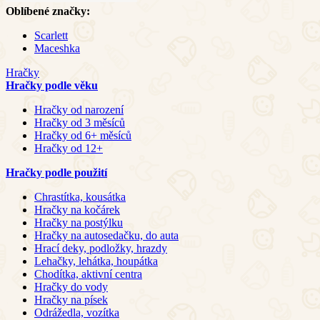
Oblíbené značky:
Scarlett
Maceshka
Hračky
Hračky podle věku
Hračky od narození
Hračky od 3 měsíců
Hračky od 6+ měsíců
Hračky od 12+
Hračky podle použití
Chrastítka, kousátka
Hračky na kočárek
Hračky na postýlku
Hračky na autosedačku, do auta
Hrací deky, podložky, hrazdy
Lehačky, lehátka, houpátka
Chodítka, aktivní centra
Hračky do vody
Hračky na písek
Odrážedla, vozítka