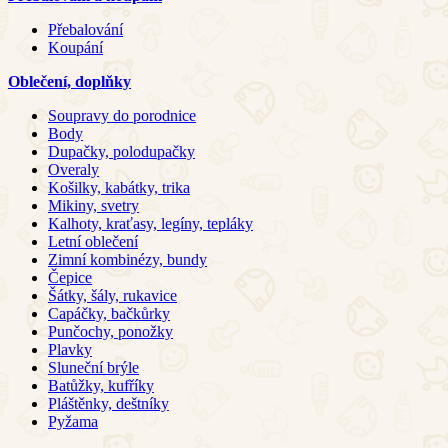
Přebalování
Koupání
Oblečení, doplňky
Soupravy do porodnice
Body
Dupačky, polodupačky
Overaly
Košilky, kabátky, trika
Mikiny, svetry
Kalhoty, kraťasy, legíny, tepláky
Letní oblečení
Zimní kombinézy, bundy
Čepice
Šátky, šály, rukavice
Capáčky, bačkůrky
Punčochy, ponožky
Plavky
Sluneční brýle
Batůžky, kufříky
Pláštěnky, deštníky
Pyžama