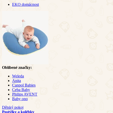
EKO domácnost
Oblíbené značky:
Weleda
Anita
Canpol Babies
Ceba Baby
Philips AVENT
Baby ono
Dětský pokoj
Postýlky a kolébky