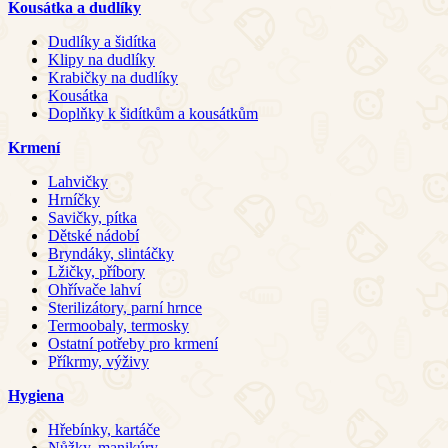
Kousátka a dudlíky
Dudlíky a šidítka
Klipy na dudlíky
Krabičky na dudlíky
Kousátka
Doplňky k šidítkům a kousátkům
Krmení
Lahvičky
Hrníčky
Savičky, pítka
Dětské nádobí
Bryndáky, slintáčky
Lžičky, příbory
Ohřívače lahví
Sterilizátory, parní hrnce
Termoobaly, termosky
Ostatní potřeby pro krmení
Příkrmy, výživy
Hygiena
Hřebínky, kartáče
Nůžky, manikúry