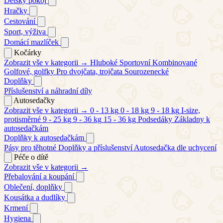
Dětský pokoj
Hračky
Cestování
Sport, výživa
Domácí mazlíček
Kočárky
Zobrazit vše v kategorii →
Hluboké
Sportovní
Kombinované
Golfové, golfky
Pro dvojčata, trojčata
Sourozenecké
Doplňky
Příslušenství a náhradní díly
Autosedačky
Zobrazit vše v kategorii →
0 - 13 kg
0 - 18 kg
9 - 18 kg
I-size,
protisměrné
9 - 25 kg
9 - 36 kg
15 - 36 kg
Podsedáky
Základny k
autosedačkám
Doplňky k autosedačkám
Pásy pro těhotné
Doplňky a příslušenství
Autosedačka dle uchycení
Péče o dítě
Zobrazit vše v kategorii →
Přebalování a koupání
Oblečení, doplňky
Kousátka a dudlíky
Krmení
Hygiena