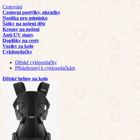
Cestování
Cestovní postýlky, ohrádky
Nosítka pro miminko
Šátky na nošení dětí
Krosny na nošení
Anti-UV stany
Doplňky na cesty
Vozíky za kolo
Cyklosedačky
Dětské cyklosedačky
Příslušenství k cyklosedačkám
Dětské helmy na kolo