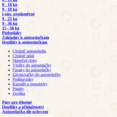
0 - 18 kg
9 - 18 kg
I-size, protisměrné
9 - 25 kg
9 - 36 kg
15 - 36 kg
Podsedáky
Základny k autosedačkám
Doplňky k autosedačkám
Chránič autosedadla
Chránič pásů
Sluneční clony
Vložky do autosedačky
Fusaky do autosedačky
Zavinovačky do autosedačky
Podhlavníky
Kapsáře a organizéry
Potahy
Zrcátka
Pásy pro těhotné
Doplňky a příslušenství
Autosedačka dle uchycení