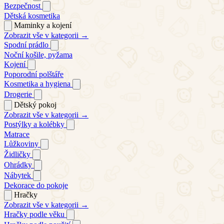
Bezpečnost
Dětská kosmetika
Maminky a kojení
Zobrazit vše v kategorii →
Spodní prádlo
Noční košile, pyžama
Kojení
Poporodní polštáře
Kosmetika a hygiena
Drogerie
Dětský pokoj
Zobrazit vše v kategorii →
Postýlky a kolébky
Matrace
Lůžkoviny
Židličky
Ohrádky
Nábytek
Dekorace do pokoje
Hračky
Zobrazit vše v kategorii →
Hračky podle věku