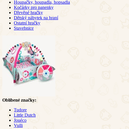
Houpačky, houpadla, hopsadla
Kočárky pro panenky
Dřevěné hračky
Dětský nábytek na hraní
Ostatní hračky
Stavebnice
Oblíbené značky:
Tudore
Little Dutch
Jouéco
Vulli