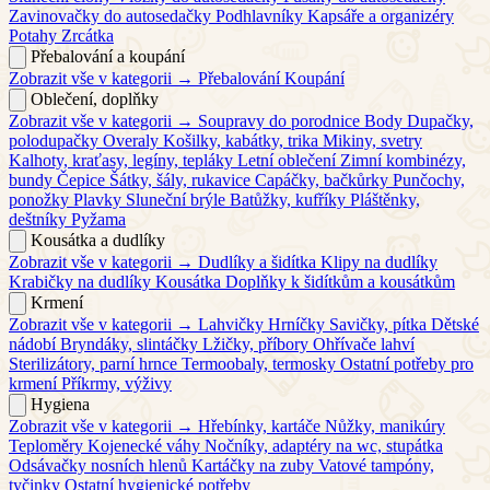
Zavinovačky do autosedačky
Podhlavníky
Kapsáře a organizéry
Potahy
Zrcátka
Přebalování a koupání
Zobrazit vše v kategorii →
Přebalování
Koupání
Oblečení, doplňky
Zobrazit vše v kategorii →
Soupravy do porodnice
Body
Dupačky,
polodupačky
Overaly
Košilky, kabátky, trika
Mikiny, svetry
Kalhoty, kraťasy, legíny, tepláky
Letní oblečení
Zimní kombinézy,
bundy
Čepice
Šátky, šály, rukavice
Capáčky, bačkůrky
Punčochy,
ponožky
Plavky
Sluneční brýle
Batůžky, kufříky
Pláštěnky,
deštníky
Pyžama
Kousátka a dudlíky
Zobrazit vše v kategorii →
Dudlíky a šidítka
Klipy na dudlíky
Krabičky na dudlíky
Kousátka
Doplňky k šidítkům a kousátkům
Krmení
Zobrazit vše v kategorii →
Lahvičky
Hrníčky
Savičky, pítka
Dětské
nádobí
Bryndáky, slintáčky
Lžičky, příbory
Ohřívače lahví
Sterilizátory, parní hrnce
Termoobaly, termosky
Ostatní potřeby pro
krmení
Příkrmy, výživy
Hygiena
Zobrazit vše v kategorii →
Hřebínky, kartáče
Nůžky, manikúry
Teploměry
Kojenecké váhy
Nočníky, adaptéry na wc, stupátka
Odsávačky nosních hlenů
Kartáčky na zuby
Vatové tampóny,
tyčinky
Ostatní hygienické potřeby