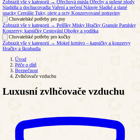
Zobrazit vše v kategorii →
Ořechová másla
Ořechy a sušené plody
Sladidla a dochucovadla
Vaření a pečení
Nápoje
Sladké a slané
snacky
Cereálie
Tuky, oleje a octy
Konzervované potraviny
Chovatelské potřeby pro psy
Zobrazit vše v kategorii →
Pelíšky
Misky
Hračky
Granule
Pamlsky
Konzervy, kapsičky
Cestování
Obojky a vodítka
Chovatelské potřeby pro kočky
Zobrazit vše v kategorii →
Mokré krmivo – kapsičky a konzervy
Hračky a škrabadla
Úvod
Péče o dítě
Bezpečnost
Zvlhčovače vzduchu
Luxusní zvlhčovače vzduchu