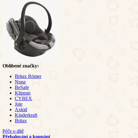
Oblíbené značky:
Britax Römer
Nuna
BeSafe
Klippan
CYBEX
Joie
Axkid
Kinderkraft
Britax
Péče o dítě
Přebalování a koupání