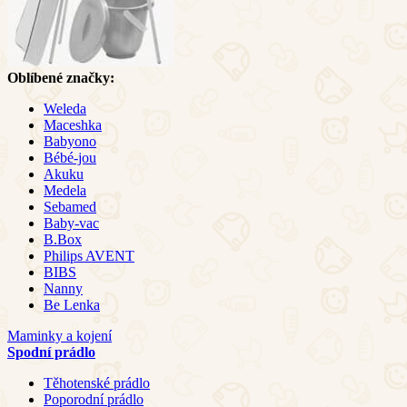
Oblíbené značky:
Weleda
Maceshka
Babyono
Bébé-jou
Akuku
Medela
Sebamed
Baby-vac
B.Box
Philips AVENT
BIBS
Nanny
Be Lenka
Maminky a kojení
Spodní prádlo
Těhotenské prádlo
Poporodní prádlo