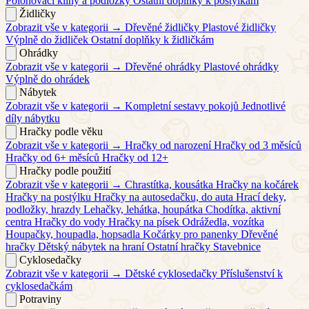
Polohovací klíny a podložky
Ostatní doplňky k postýlkám
Židličky
Zobrazit vše v kategorii →
Dřevěné židličky
Plastové židličky
Výplně do židliček
Ostatní doplňky k židličkám
Ohrádky
Zobrazit vše v kategorii →
Dřevěné ohrádky
Plastové ohrádky
Výplně do ohrádek
Nábytek
Zobrazit vše v kategorii →
Kompletní sestavy pokojů
Jednotlivé
díly nábytku
Hračky podle věku
Zobrazit vše v kategorii →
Hračky od narození
Hračky od 3 měsíců
Hračky od 6+ měsíců
Hračky od 12+
Hračky podle použití
Zobrazit vše v kategorii →
Chrastítka, kousátka
Hračky na kočárek
Hračky na postýlku
Hračky na autosedačku, do auta
Hrací deky,
podložky, hrazdy
Lehačky, lehátka, houpátka
Chodítka, aktivní
centra
Hračky do vody
Hračky na písek
Odrážedla, vozítka
Houpačky, houpadla, hopsadla
Kočárky pro panenky
Dřevěné
hračky
Dětský nábytek na hraní
Ostatní hračky
Stavebnice
Cyklosedačky
Zobrazit vše v kategorii →
Dětské cyklosedačky
Příslušenství k
cyklosedačkám
Potraviny