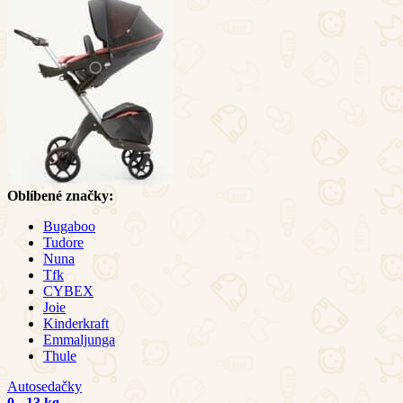
Oblíbené značky:
Bugaboo
Tudore
Nuna
Tfk
CYBEX
Joie
Kinderkraft
Emmaljunga
Thule
Autosedačky
0 - 13 kg