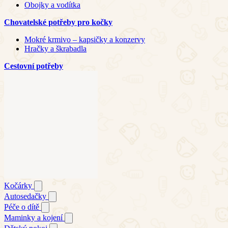
Obojky a vodítka
Chovatelské potřeby pro kočky
Mokré krmivo – kapsičky a konzervy
Hračky a škrabadla
Cestovní potřeby
Kočárky
Autosedačky
Péče o dítě
Maminky a kojení