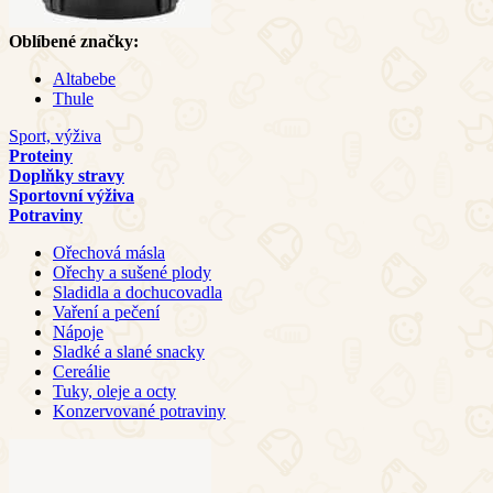
Oblíbené značky:
Altabebe
Thule
Sport, výživa
Proteiny
Doplňky stravy
Sportovní výživa
Potraviny
Ořechová másla
Ořechy a sušené plody
Sladidla a dochucovadla
Vaření a pečení
Nápoje
Sladké a slané snacky
Cereálie
Tuky, oleje a octy
Konzervované potraviny