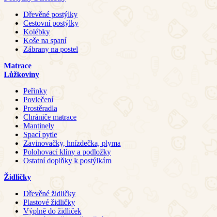
Dřevěné postýlky
Cestovní postýlky
Kolébky
Koše na spaní
Zábrany na postel
Matrace
Lůžkoviny
Peřinky
Povlečení
Prostěradla
Chrániče matrace
Mantinely
Spací pytle
Zavinovačky, hnízdečka, plyma
Polohovací klíny a podložky
Ostatní doplňky k postýlkám
Židličky
Dřevěné židličky
Plastové židličky
Výplně do židliček