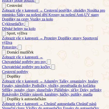
Hračky podle použití
Cestování
Zobrazit vše v kategorii →
Cestovní postýlky, ohrádky
Nosítka pro
miminko
Šátky na nošení dětí
Krosny na nošení
Anti-UV stany
Doplňky na cesty
Vozíky za kolo
Cyklosedačky
Dětské helmy na kolo
Sport, výživa
Zobrazit vše v kategorii →
Proteiny
Doplňky stravy
Sportovní
výživa
Potraviny
Domácí mazlíček
Zobrazit vše v kategorii →
Chovatelské potřeby pro psy
Chovatelské potřeby pro kočky
Cestovní potřeby
Doplňky
Zobrazit vše v kategorii →
Adaptéry
Tašky, organizéry, brašny
Fusaky, nánožníky
Podložky, vložky, prostěradla do kočárku
Stříšky, potahy, clony, slunečníky
Pláštěnky, síťky
Deky, peřinky
Rukávníky
Držáky nápojů, karabiny, háčky, pultíky, madla
Doplňky k autosedačkám
Zobrazit vše v kategorii →
Chránič autosedadla
Chránič pásů
Sluneční clony
Vložky do autosedačky
Fusaky do autosedačky