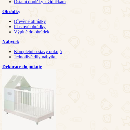
Ostatní doplňky k židličkám
Ohrádky
Dřevěné ohrádky
Plastové ohrádky
Výplně do ohrádek
Nábytek
Kompletní sestavy pokojů
Jednotlivé díly nábytku
Dekorace do pokoje