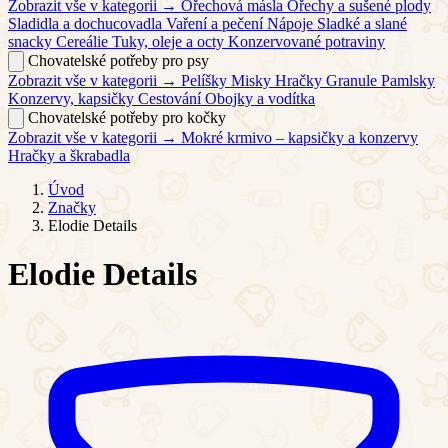
Zobrazit vše v kategorii →
Ořechová másla
Ořechy a sušené plody
Sladidla a dochucovadla
Vaření a pečení
Nápoje
Sladké a slané
snacky
Cereálie
Tuky, oleje a octy
Konzervované potraviny
Chovatelské potřeby pro psy
Zobrazit vše v kategorii →
Pelíšky
Misky
Hračky
Granule
Pamlsky
Konzervy, kapsičky
Cestování
Obojky a vodítka
Chovatelské potřeby pro kočky
Zobrazit vše v kategorii →
Mokré krmivo – kapsičky a konzervy
Hračky a škrabadla
Úvod
Značky
Elodie Details
Elodie Details