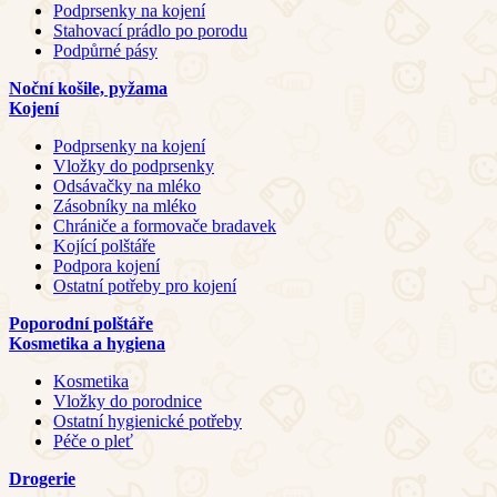
Podprsenky na kojení
Stahovací prádlo po porodu
Podpůrné pásy
Noční košile, pyžama
Kojení
Podprsenky na kojení
Vložky do podprsenky
Odsávačky na mléko
Zásobníky na mléko
Chrániče a formovače bradavek
Kojící polštáře
Podpora kojení
Ostatní potřeby pro kojení
Poporodní polštáře
Kosmetika a hygiena
Kosmetika
Vložky do porodnice
Ostatní hygienické potřeby
Péče o pleť
Drogerie