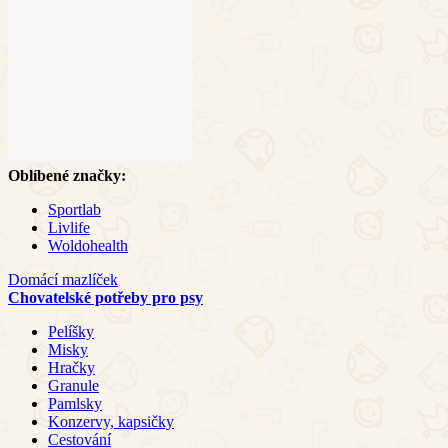
Oblíbené značky:
Sportlab
Livlife
Woldohealth
Domácí mazlíček
Chovatelské potřeby pro psy
Pelíšky
Misky
Hračky
Granule
Pamlsky
Konzervy, kapsičky
Cestování