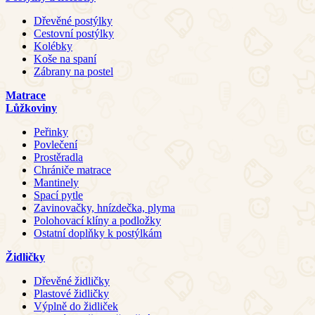
Dřevěné postýlky
Cestovní postýlky
Kolébky
Koše na spaní
Zábrany na postel
Matrace
Lůžkoviny
Peřinky
Povlečení
Prostěradla
Chrániče matrace
Mantinely
Spací pytle
Zavinovačky, hnízdečka, plyma
Polohovací klíny a podložky
Ostatní doplňky k postýlkám
Židličky
Dřevěné židličky
Plastové židličky
Výplně do židliček