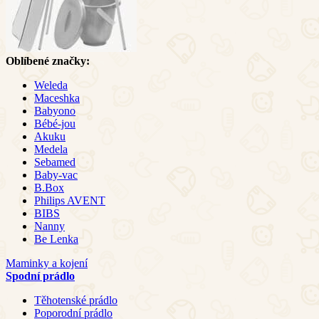
Oblíbené značky:
Weleda
Maceshka
Babyono
Bébé-jou
Akuku
Medela
Sebamed
Baby-vac
B.Box
Philips AVENT
BIBS
Nanny
Be Lenka
Maminky a kojení
Spodní prádlo
Těhotenské prádlo
Poporodní prádlo