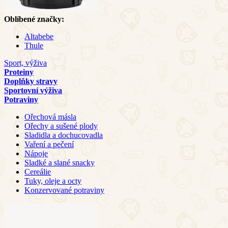
Oblíbené značky:
Altabebe
Thule
Sport, výživa
Proteiny
Doplňky stravy
Sportovní výživa
Potraviny
Ořechová másla
Ořechy a sušené plody
Sladidla a dochucovadla
Vaření a pečení
Nápoje
Sladké a slané snacky
Cereálie
Tuky, oleje a octy
Konzervované potraviny