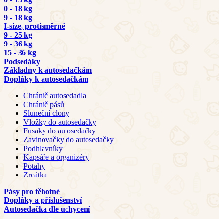
0 - 18 kg
9 - 18 kg
I-size, protisměrné
9 - 25 kg
9 - 36 kg
15 - 36 kg
Podsedáky
Základny k autosedačkám
Doplňky k autosedačkám
Chránič autosedadla
Chránič pásů
Sluneční clony
Vložky do autosedačky
Fusaky do autosedačky
Zavinovačky do autosedačky
Podhlavníky
Kapsáře a organizéry
Potahy
Zrcátka
Pásy pro těhotné
Doplňky a příslušenství
Autosedačka dle uchycení