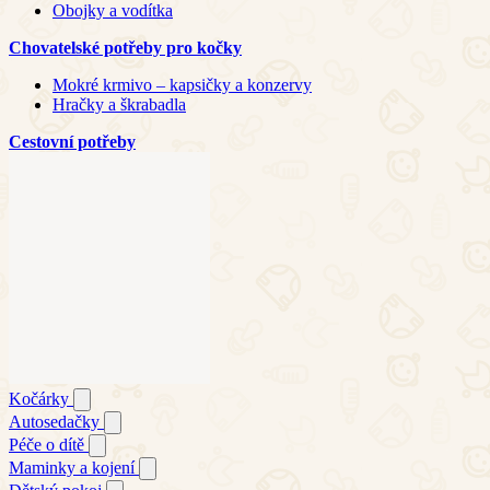
Obojky a vodítka
Chovatelské potřeby pro kočky
Mokré krmivo – kapsičky a konzervy
Hračky a škrabadla
Cestovní potřeby
Kočárky
Autosedačky
Péče o dítě
Maminky a kojení