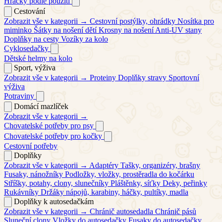
Hračky podle použití
Cestování
Zobrazit vše v kategorii →
Cestovní postýlky, ohrádky
Nosítka pro
miminko
Šátky na nošení dětí
Krosny na nošení
Anti-UV stany
Doplňky na cesty
Vozíky za kolo
Cyklosedačky
Dětské helmy na kolo
Sport, výživa
Zobrazit vše v kategorii →
Proteiny
Doplňky stravy
Sportovní
výživa
Potraviny
Domácí mazlíček
Zobrazit vše v kategorii →
Chovatelské potřeby pro psy
Chovatelské potřeby pro kočky
Cestovní potřeby
Doplňky
Zobrazit vše v kategorii →
Adaptéry
Tašky, organizéry, brašny
Fusaky, nánožníky
Podložky, vložky, prostěradla do kočárku
Stříšky, potahy, clony, slunečníky
Pláštěnky, síťky
Deky, peřinky
Rukávníky
Držáky nápojů, karabiny, háčky, pultíky, madla
Doplňky k autosedačkám
Zobrazit vše v kategorii →
Chránič autosedadla
Chránič pásů
Sluneční clony
Vložky do autosedačky
Fusaky do autosedačky