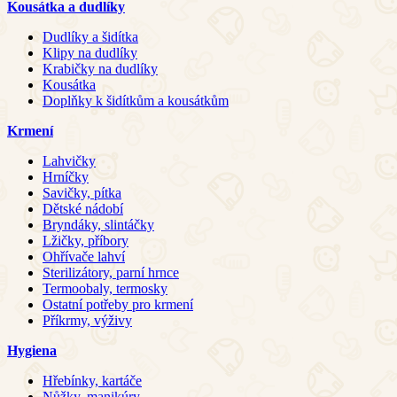
Kousátka a dudlíky
Dudlíky a šidítka
Klipy na dudlíky
Krabičky na dudlíky
Kousátka
Doplňky k šidítkům a kousátkům
Krmení
Lahvičky
Hrníčky
Savičky, pítka
Dětské nádobí
Bryndáky, slintáčky
Lžičky, příbory
Ohřívače lahví
Sterilizátory, parní hrnce
Termoobaly, termosky
Ostatní potřeby pro krmení
Příkrmy, výživy
Hygiena
Hřebínky, kartáče
Nůžky, manikúry