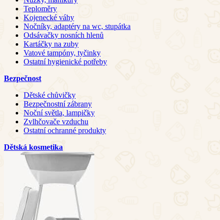
Teploměry
Kojenecké váhy
Nočníky, adaptéry na wc, stupátka
Odsávačky nosních hlenů
Kartáčky na zuby
Vatové tampóny, tyčinky
Ostatní hygienické potřeby
Bezpečnost
Dětské chůvičky
Bezpečnostní zábrany
Noční světla, lampičky
Zvlhčovače vzduchu
Ostatní ochranné produkty
Dětská kosmetika