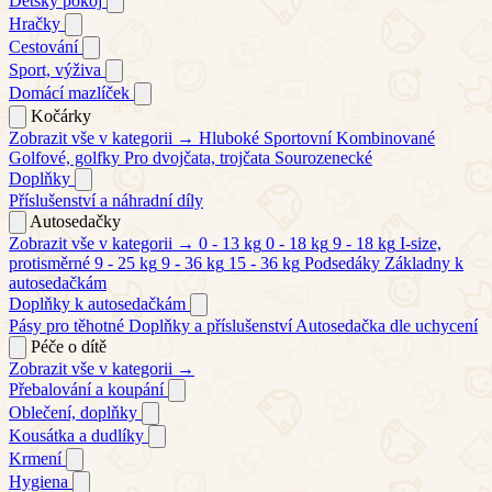
Dětský pokoj
Hračky
Cestování
Sport, výživa
Domácí mazlíček
Kočárky
Zobrazit vše v kategorii →
Hluboké
Sportovní
Kombinované
Golfové, golfky
Pro dvojčata, trojčata
Sourozenecké
Doplňky
Příslušenství a náhradní díly
Autosedačky
Zobrazit vše v kategorii →
0 - 13 kg
0 - 18 kg
9 - 18 kg
I-size,
protisměrné
9 - 25 kg
9 - 36 kg
15 - 36 kg
Podsedáky
Základny k
autosedačkám
Doplňky k autosedačkám
Pásy pro těhotné
Doplňky a příslušenství
Autosedačka dle uchycení
Péče o dítě
Zobrazit vše v kategorii →
Přebalování a koupání
Oblečení, doplňky
Kousátka a dudlíky
Krmení
Hygiena