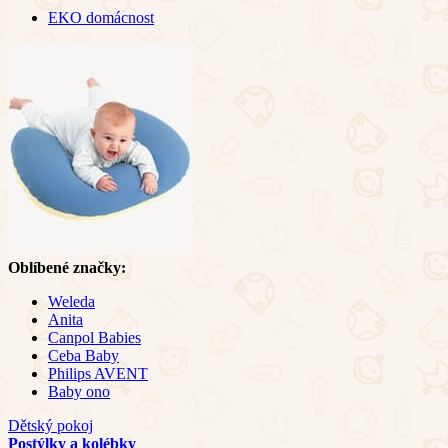
EKO domácnost
Oblíbené značky:
Weleda
Anita
Canpol Babies
Ceba Baby
Philips AVENT
Baby ono
Dětský pokoj
Postýlky a kolébky