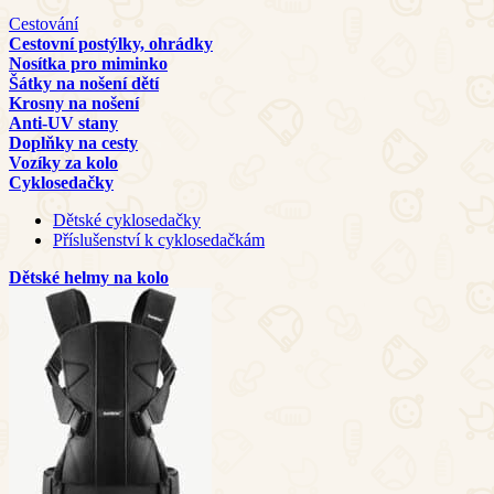
Cestování
Cestovní postýlky, ohrádky
Nosítka pro miminko
Šátky na nošení dětí
Krosny na nošení
Anti-UV stany
Doplňky na cesty
Vozíky za kolo
Cyklosedačky
Dětské cyklosedačky
Příslušenství k cyklosedačkám
Dětské helmy na kolo