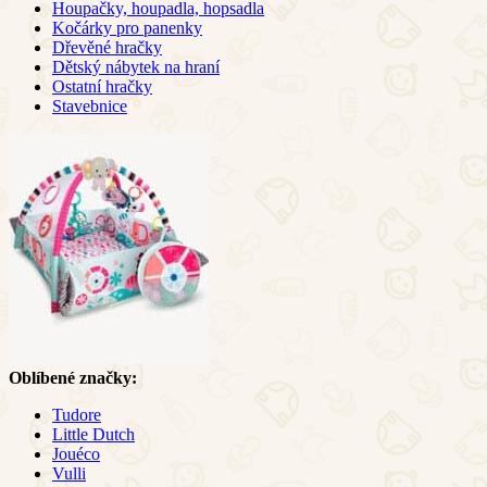
Houpačky, houpadla, hopsadla
Kočárky pro panenky
Dřevěné hračky
Dětský nábytek na hraní
Ostatní hračky
Stavebnice
Oblíbené značky:
Tudore
Little Dutch
Jouéco
Vulli