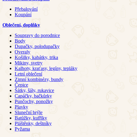
Přebalování
Koupání
Oblečení, doplňky
Soupravy do porodnice
Body
Dupačky, polodupačky
Overaly
Košilky, kabátky, trika
Mikiny, svetry
Kalhoty, kraťasy, legíny, tepláky
Letní oblečení
Zimní kombinézy, bundy
Čepice
Šátky, šály, rukavice
Capáčky, bačkůrky
Punčochy, ponožky
Plavky
Sluneční brýle
Batůžky, kufříky
Pláštěnky, deštníky
Pyžama