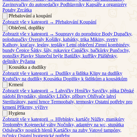
Zavinovačky do autosedačky
Podhlavníky
Kapsáře a organizéry
Potahy
Zrcátka
Přebalování a koupání
Zobrazit vše v kategorii →
Přebalování
Koupání
Oblečení, doplňky
Zobrazit vše v kategorii →
Soupravy do porodnice
Body
Dupačky,
polodupačky
Overaly
Košilky, kabátky, trika
Mikiny, svetry
Kalhoty, kraťasy, legíny, tepláky
Letní oblečení
Zimní kombinézy,
bundy
Čepice
Šátky, šály, rukavice
Capáčky, bačkůrky
Punčochy,
ponožky
Plavky
Sluneční brýle
Batůžky, kufříky
Pláštěnky,
deštníky
Pyžama
Kousátka a dudlíky
Zobrazit vše v kategorii →
Dudlíky a šidítka
Klipy na dudlíky
Krabičky na dudlíky
Kousátka
Doplňky k šidítkům a kousátkům
Krmení
Zobrazit vše v kategorii →
Lahvičky
Hrníčky
Savičky, pítka
Dětské
nádobí
Bryndáky, slintáčky
Lžičky, příbory
Ohřívače lahví
Sterilizátory, parní hrnce
Termoobaly, termosky
Ostatní potřeby pro
krmení
Příkrmy, výživy
Hygiena
Zobrazit vše v kategorii →
Hřebínky, kartáče
Nůžky, manikúry
Teploměry
Kojenecké váhy
Nočníky, adaptéry na wc, stupátka
Odsávačky nosních hlenů
Kartáčky na zuby
Vatové tampóny,
tyčinky
Ostatní hygienické potřeby