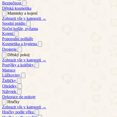
Bezpečnost
Dětská kosmetika
Maminky a kojení
Zobrazit vše v kategorii →
Spodní prádlo
Noční košile, pyžama
Kojení
Poporodní polštáře
Kosmetika a hygiena
Drogerie
Dětský pokoj
Zobrazit vše v kategorii →
Postýlky a kolébky
Matrace
Lůžkoviny
Židličky
Ohrádky
Nábytek
Dekorace do pokoje
Hračky
Zobrazit vše v kategorii →
Hračky podle věku