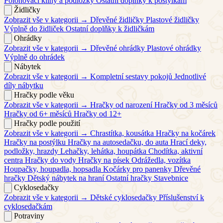
Polohovací klíny a podložky
Ostatní doplňky k postýlkám
Židličky
Zobrazit vše v kategorii →
Dřevěné židličky
Plastové židličky
Výplně do židliček
Ostatní doplňky k židličkám
Ohrádky
Zobrazit vše v kategorii →
Dřevěné ohrádky
Plastové ohrádky
Výplně do ohrádek
Nábytek
Zobrazit vše v kategorii →
Kompletní sestavy pokojů
Jednotlivé
díly nábytku
Hračky podle věku
Zobrazit vše v kategorii →
Hračky od narození
Hračky od 3 měsíců
Hračky od 6+ měsíců
Hračky od 12+
Hračky podle použití
Zobrazit vše v kategorii →
Chrastítka, kousátka
Hračky na kočárek
Hračky na postýlku
Hračky na autosedačku, do auta
Hrací deky,
podložky, hrazdy
Lehačky, lehátka, houpátka
Chodítka, aktivní
centra
Hračky do vody
Hračky na písek
Odrážedla, vozítka
Houpačky, houpadla, hopsadla
Kočárky pro panenky
Dřevěné
hračky
Dětský nábytek na hraní
Ostatní hračky
Stavebnice
Cyklosedačky
Zobrazit vše v kategorii →
Dětské cyklosedačky
Příslušenství k
cyklosedačkám
Potraviny