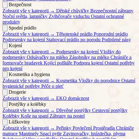
Bezpečnost
Zobrazit vše v kategorii →
Dětské chůvičky
Bezpečnostní zábrany
Noční světla, lampičky
Zvlhčovače vzduchu
Ostatní ochranné
produkty
Spodní prádlo
Zobrazit vše v kategorii →
Těhotenské prádlo
Poporodní prádlo
Podprsenky na kojení
Stahovací prádlo po porodu
Podpůrné pásy
Kojení
Zobrazit vše v kategorii →
Podprsenky na kojení
Vložky do
podprsenky
Odsávačky na mléko
Zásobníky na mléko
Chrániče a
formovače bradavek
Kojící polštáře
Podpora kojení
Ostatní potřeby
pro kojení
Kosmetika a hygiena
Zobrazit vše v kategorii →
Kosmetika
Vložky do porodnice
Ostatní
hygienické potřeby
Péče o pleť
Drogerie
Zobrazit vše v kategorii →
EKO domácnost
Postýlky a kolébky
Zobrazit vše v kategorii →
Dřevěné postýlky
Cestovní postýlky
Kolébky
Koše na spaní
Zábrany na postel
Lůžkoviny
Zobrazit vše v kategorii →
Peřinky
Povlečení
Prostěradla
Chrániče
matrace
Mantinely
Spací pytle
Zavinovačky, hnízdečka, plyma