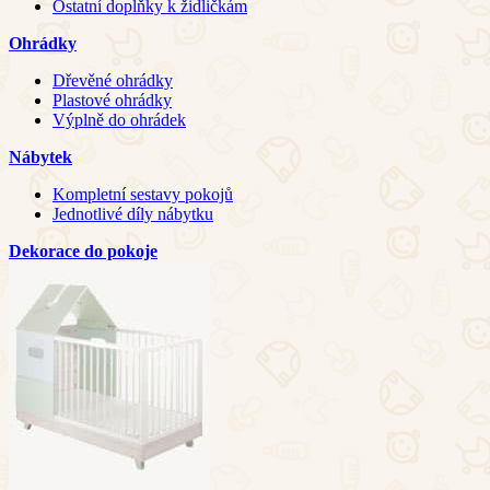
Ostatní doplňky k židličkám
Ohrádky
Dřevěné ohrádky
Plastové ohrádky
Výplně do ohrádek
Nábytek
Kompletní sestavy pokojů
Jednotlivé díly nábytku
Dekorace do pokoje