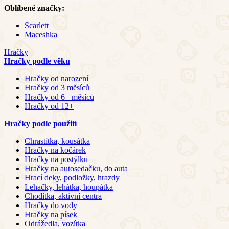
Oblíbené značky:
Scarlett
Maceshka
Hračky
Hračky podle věku
Hračky od narození
Hračky od 3 měsíců
Hračky od 6+ měsíců
Hračky od 12+
Hračky podle použití
Chrastítka, kousátka
Hračky na kočárek
Hračky na postýlku
Hračky na autosedačku, do auta
Hrací deky, podložky, hrazdy
Lehačky, lehátka, houpátka
Chodítka, aktivní centra
Hračky do vody
Hračky na písek
Odrážedla, vozítka