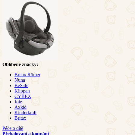
Oblíbené značky:
Britax Römer
Nuna
BeSafe
Klippan
CYBEX
Joie
Axkid
Kinderkraft
Britax
Péče o dítě
Přebalování a koupání