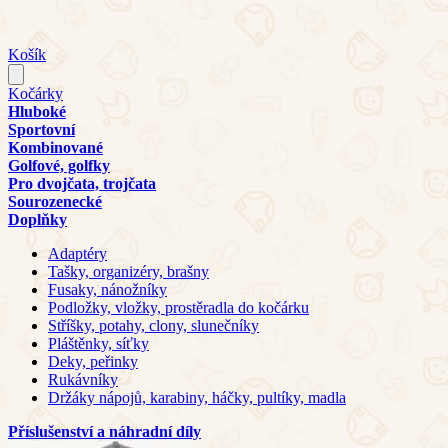
Košík
Kočárky
Hluboké
Sportovní
Kombinované
Golfové, golfky
Pro dvojčata, trojčata
Sourozenecké
Doplňky
Adaptéry
Tašky, organizéry, brašny
Fusaky, nánožníky
Podložky, vložky, prostěradla do kočárku
Stříšky, potahy, clony, slunečníky
Pláštěnky, síťky
Deky, peřinky
Rukávníky
Držáky nápojů, karabiny, háčky, pultíky, madla
Příslušenství a náhradní díly