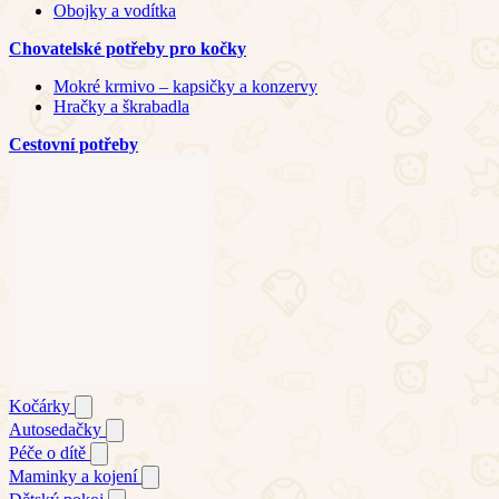
Obojky a vodítka
Chovatelské potřeby pro kočky
Mokré krmivo – kapsičky a konzervy
Hračky a škrabadla
Cestovní potřeby
Kočárky
Autosedačky
Péče o dítě
Maminky a kojení