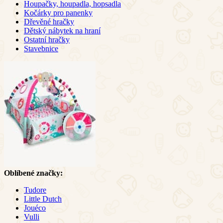
Houpačky, houpadla, hopsadla
Kočárky pro panenky
Dřevěné hračky
Dětský nábytek na hraní
Ostatní hračky
Stavebnice
Oblíbené značky:
Tudore
Little Dutch
Jouéco
Vulli