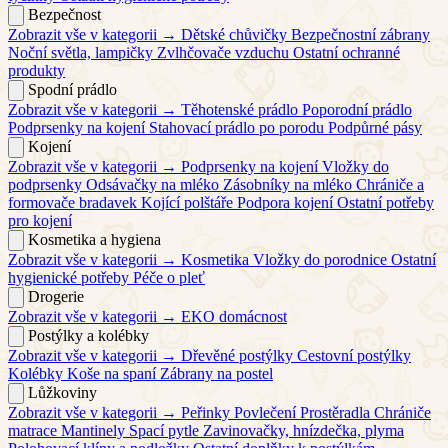
Bezpečnost
Zobrazit vše v kategorii →
Dětské chůvičky
Bezpečnostní zábrany
Noční světla, lampičky
Zvlhčovače vzduchu
Ostatní ochranné
produkty
Spodní prádlo
Zobrazit vše v kategorii →
Těhotenské prádlo
Poporodní prádlo
Podprsenky na kojení
Stahovací prádlo po porodu
Podpůrné pásy
Kojení
Zobrazit vše v kategorii →
Podprsenky na kojení
Vložky do
podprsenky
Odsávačky na mléko
Zásobníky na mléko
Chrániče a
formovače bradavek
Kojící polštáře
Podpora kojení
Ostatní potřeby
pro kojení
Kosmetika a hygiena
Zobrazit vše v kategorii →
Kosmetika
Vložky do porodnice
Ostatní
hygienické potřeby
Péče o pleť
Drogerie
Zobrazit vše v kategorii →
EKO domácnost
Postýlky a kolébky
Zobrazit vše v kategorii →
Dřevěné postýlky
Cestovní postýlky
Kolébky
Koše na spaní
Zábrany na postel
Lůžkoviny
Zobrazit vše v kategorii →
Peřinky
Povlečení
Prostěradla
Chrániče
matrace
Mantinely
Spací pytle
Zavinovačky, hnízdečka, plyma