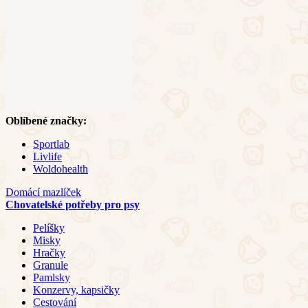
Oblíbené značky:
Sportlab
Livlife
Woldohealth
Domácí mazlíček
Chovatelské potřeby pro psy
Pelíšky
Misky
Hračky
Granule
Pamlsky
Konzervy, kapsičky
Cestování