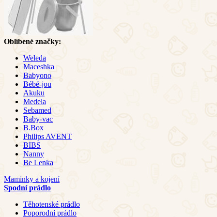
Oblíbené značky:
Weleda
Maceshka
Babyono
Bébé-jou
Akuku
Medela
Sebamed
Baby-vac
B.Box
Philips AVENT
BIBS
Nanny
Be Lenka
Maminky a kojení
Spodní prádlo
Těhotenské prádlo
Poporodní prádlo