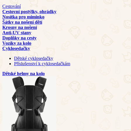
Cestování
Cestovní postýlky, ohrádky
Nosítka pro miminko
Šátky na nošení dětí
Krosny na nošení
Anti-UV stany
Doplňky na cesty
Vozíky za kolo
Cyklosedačky
Dětské cyklosedačky
Příslušenství k cyklosedačkám
Dětské helmy na kolo