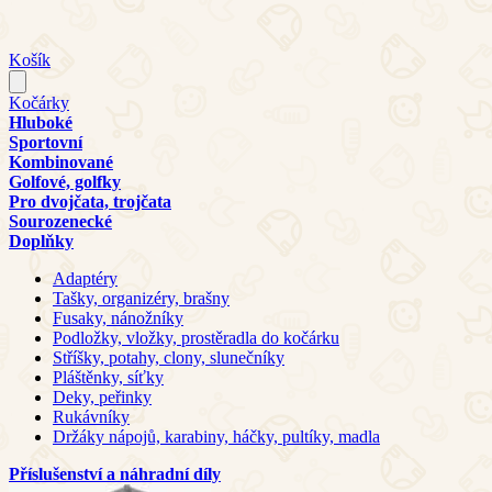
Košík
Kočárky
Hluboké
Sportovní
Kombinované
Golfové, golfky
Pro dvojčata, trojčata
Sourozenecké
Doplňky
Adaptéry
Tašky, organizéry, brašny
Fusaky, nánožníky
Podložky, vložky, prostěradla do kočárku
Stříšky, potahy, clony, slunečníky
Pláštěnky, síťky
Deky, peřinky
Rukávníky
Držáky nápojů, karabiny, háčky, pultíky, madla
Příslušenství a náhradní díly