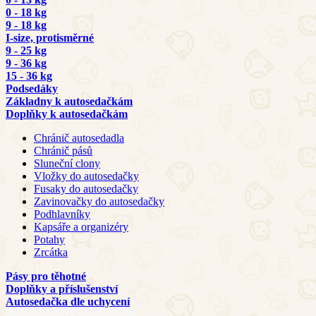
0 - 18 kg
9 - 18 kg
I-size, protisměrné
9 - 25 kg
9 - 36 kg
15 - 36 kg
Podsedáky
Základny k autosedačkám
Doplňky k autosedačkám
Chránič autosedadla
Chránič pásů
Sluneční clony
Vložky do autosedačky
Fusaky do autosedačky
Zavinovačky do autosedačky
Podhlavníky
Kapsáře a organizéry
Potahy
Zrcátka
Pásy pro těhotné
Doplňky a příslušenství
Autosedačka dle uchycení