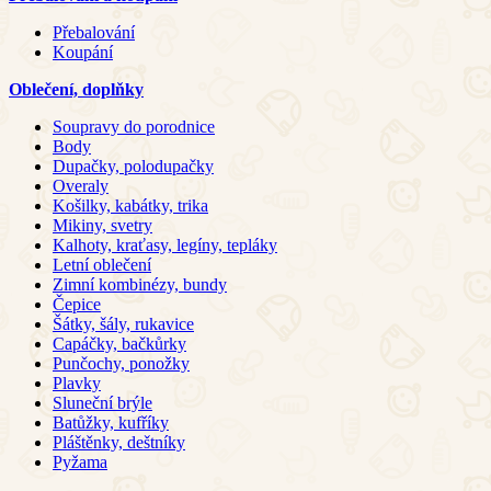
Přebalování
Koupání
Oblečení, doplňky
Soupravy do porodnice
Body
Dupačky, polodupačky
Overaly
Košilky, kabátky, trika
Mikiny, svetry
Kalhoty, kraťasy, legíny, tepláky
Letní oblečení
Zimní kombinézy, bundy
Čepice
Šátky, šály, rukavice
Capáčky, bačkůrky
Punčochy, ponožky
Plavky
Sluneční brýle
Batůžky, kufříky
Pláštěnky, deštníky
Pyžama