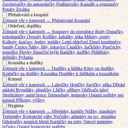
Zavinovačky do autosedačky
Podhlavníky
Kapsáře a organizéry
Potahy
Zrcátka
Přebalování a koupání
Zobrazit vše v kategorii →
Přebalování
Koupání
Oblečení, doplňky
Zobrazit vše v kategorii →
Soupravy do porodnice
Body
Dupačky,
polodupačky
Overaly
Košilky, kabátky, trika
Mikiny, svetry
Kalhoty, kraťasy, legíny, tepláky
Letní oblečení
Zimní kombinézy,
bundy
Čepice
Šátky, šály, rukavice
Capáčky, bačkůrky
Punčochy,
ponožky
Plavky
Sluneční brýle
Batůžky, kufříky
Pláštěnky,
deštníky
Pyžama
Kousátka a dudlíky
Zobrazit vše v kategorii →
Dudlíky a šidítka
Klipy na dudlíky
Krabičky na dudlíky
Kousátka
Doplňky k šidítkům a kousátkům
Krmení
Zobrazit vše v kategorii →
Lahvičky
Hrníčky
Savičky, pítka
Dětské
nádobí
Bryndáky, slintáčky
Lžičky, příbory
Ohřívače lahví
Sterilizátory, parní hrnce
Termoobaly, termosky
Ostatní potřeby pro
krmení
Příkrmy, výživy
Hygiena
Zobrazit vše v kategorii →
Hřebínky, kartáče
Nůžky, manikúry
Teploměry
Kojenecké váhy
Nočníky, adaptéry na wc, stupátka
Odsávačky nosních hlenů
Kartáčky na zuby
Vatové tampóny,
tyčinky
Ostatní hygienické potřeby