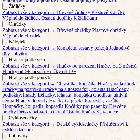
Polohovací klíny a podložky
Ostatní doplňky k postýlkám
Židličky
Zobrazit vše v kategorii →
Dřevěné židličky
Plastové židličky
Výplně do židliček
Ostatní doplňky k židličkám
Ohrádky
Zobrazit vše v kategorii →
Dřevěné ohrádky
Plastové ohrádky
Výplně do ohrádek
Nábytek
Zobrazit vše v kategorii →
Kompletní sestavy pokojů
Jednotlivé
díly nábytku
Hračky podle věku
Zobrazit vše v kategorii →
Hračky od narození
Hračky od 3 měsíců
Hračky od 6+ měsíců
Hračky od 12+
Hračky podle použití
Zobrazit vše v kategorii →
Chrastítka, kousátka
Hračky na kočárek
Hračky na postýlku
Hračky na autosedačku, do auta
Hrací deky,
podložky, hrazdy
Lehačky, lehátka, houpátka
Chodítka, aktivní
centra
Hračky do vody
Hračky na písek
Odrážedla, vozítka
Houpačky, houpadla, hopsadla
Kočárky pro panenky
Dřevěné
hračky
Dětský nábytek na hraní
Ostatní hračky
Stavebnice
Cyklosedačky
Zobrazit vše v kategorii →
Dětské cyklosedačky
Příslušenství k
cyklosedačkám
Potraviny