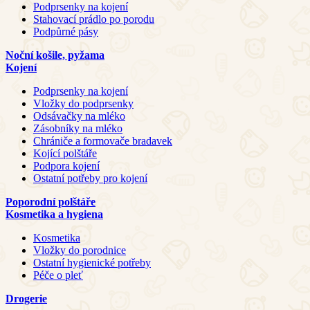
Podprsenky na kojení
Stahovací prádlo po porodu
Podpůrné pásy
Noční košile, pyžama
Kojení
Podprsenky na kojení
Vložky do podprsenky
Odsávačky na mléko
Zásobníky na mléko
Chrániče a formovače bradavek
Kojící polštáře
Podpora kojení
Ostatní potřeby pro kojení
Poporodní polštáře
Kosmetika a hygiena
Kosmetika
Vložky do porodnice
Ostatní hygienické potřeby
Péče o pleť
Drogerie