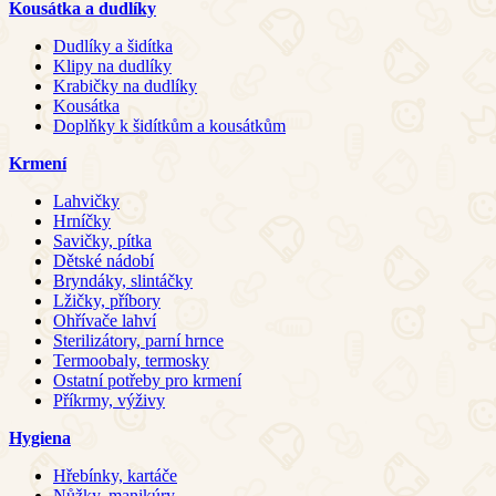
Kousátka a dudlíky
Dudlíky a šidítka
Klipy na dudlíky
Krabičky na dudlíky
Kousátka
Doplňky k šidítkům a kousátkům
Krmení
Lahvičky
Hrníčky
Savičky, pítka
Dětské nádobí
Bryndáky, slintáčky
Lžičky, příbory
Ohřívače lahví
Sterilizátory, parní hrnce
Termoobaly, termosky
Ostatní potřeby pro krmení
Příkrmy, výživy
Hygiena
Hřebínky, kartáče
Nůžky, manikúry