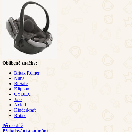
Oblíbené značky:
Britax Römer
Nuna
BeSafe
Klippan
CYBEX
Joie
Axkid
Kinderkraft
Britax
Péče o dítě
Přebalování a koupání