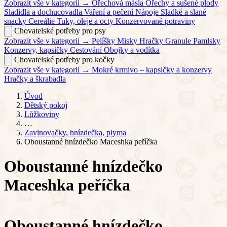
Zobrazit vše v kategorii →
Ořechová másla
Ořechy a sušené plody
Sladidla a dochucovadla
Vaření a pečení
Nápoje
Sladké a slané
snacky
Cereálie
Tuky, oleje a octy
Konzervované potraviny
Chovatelské potřeby pro psy
Zobrazit vše v kategorii →
Pelíšky
Misky
Hračky
Granule
Pamlsky
Konzervy, kapsičky
Cestování
Obojky a vodítka
Chovatelské potřeby pro kočky
Zobrazit vše v kategorii →
Mokré krmivo – kapsičky a konzervy
Hračky a škrabadla
Úvod
Dětský pokoj
Lůžkoviny
…
Zavinovačky, hnízdečka, plyma
Oboustanné hnízdečko Maceshka peříčka
Oboustanné hnízdečko
Maceshka peříčka
Oboustanné hnízdečko