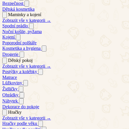
Bezpečnost
Dětská kosmetika
Maminky a kojení
Zobrazit vše v kategorii →
Spodní prádlo
Noční košile, pyžama
Kojení
Poporodní polštáře
Kosmetika a hygiena
Drogerie
Dětský pokoj
Zobrazit vše v kategorii →
Postýlky a kolébky
Matrace
Lůžkoviny
Židličky
Ohrádky
Nábytek
Dekorace do pokoje
Hračky
Zobrazit vše v kategorii →
Hračky podle věku