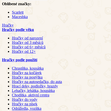
Oblíbené značky:
Scarlett
Maceshka
Hračky
Hračky podle věku
Hračky od narození
Hračky od 3 měsíců
Hračky od 6+ měsíců
Hračky od 12+
Hračky podle použití
Chrastítka, kousátka
Hračky na kočárek
Hračky na postýlku
Hračky na autosedačku, do auta
Hrací deky, podložky, hrazdy
Lehačky, lehátka, houpátka
Chodítka, aktivní centra
Hračky do vody
Hračky na písek
Odrážedla, vozítka