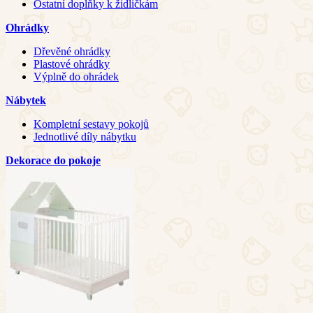
Ostatní doplňky k židličkám
Ohrádky
Dřevěné ohrádky
Plastové ohrádky
Výplně do ohrádek
Nábytek
Kompletní sestavy pokojů
Jednotlivé díly nábytku
Dekorace do pokoje