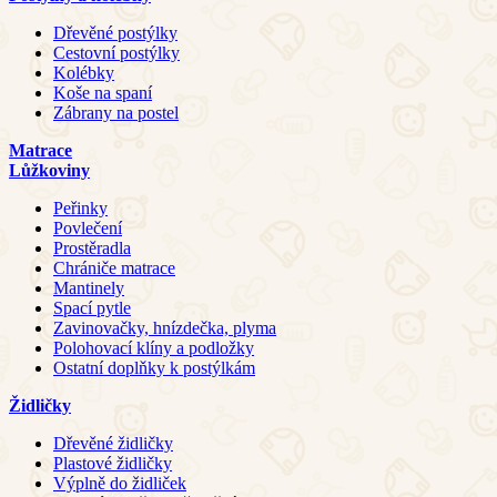
Dřevěné postýlky
Cestovní postýlky
Kolébky
Koše na spaní
Zábrany na postel
Matrace
Lůžkoviny
Peřinky
Povlečení
Prostěradla
Chrániče matrace
Mantinely
Spací pytle
Zavinovačky, hnízdečka, plyma
Polohovací klíny a podložky
Ostatní doplňky k postýlkám
Židličky
Dřevěné židličky
Plastové židličky
Výplně do židliček