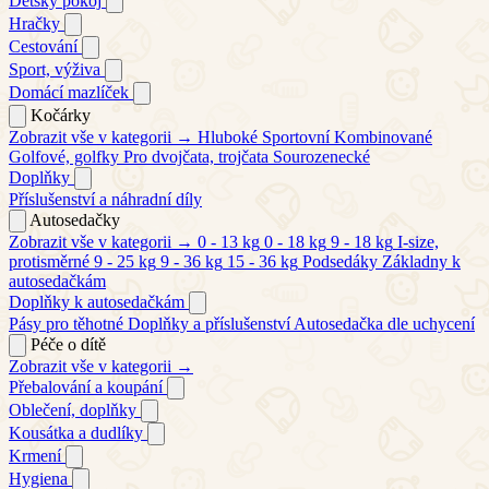
Dětský pokoj
Hračky
Cestování
Sport, výživa
Domácí mazlíček
Kočárky
Zobrazit vše v kategorii →
Hluboké
Sportovní
Kombinované
Golfové, golfky
Pro dvojčata, trojčata
Sourozenecké
Doplňky
Příslušenství a náhradní díly
Autosedačky
Zobrazit vše v kategorii →
0 - 13 kg
0 - 18 kg
9 - 18 kg
I-size,
protisměrné
9 - 25 kg
9 - 36 kg
15 - 36 kg
Podsedáky
Základny k
autosedačkám
Doplňky k autosedačkám
Pásy pro těhotné
Doplňky a příslušenství
Autosedačka dle uchycení
Péče o dítě
Zobrazit vše v kategorii →
Přebalování a koupání
Oblečení, doplňky
Kousátka a dudlíky
Krmení
Hygiena