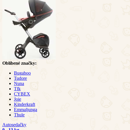
Oblíbené značky:
Bugaboo
Tudore
Nuna
Tfk
CYBEX
Joie
Kinderkraft
Emmaljunga
Thule
Autosedačky
0 - 13 kg