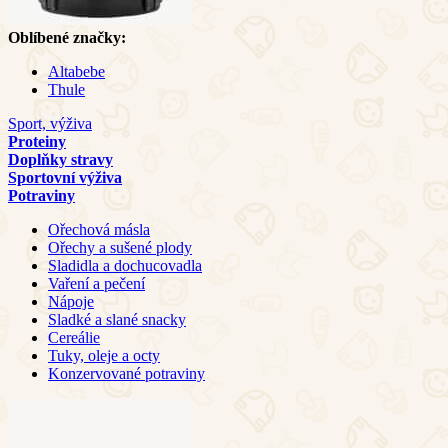
Oblíbené značky:
Altabebe
Thule
Sport, výživa
Proteiny
Doplňky stravy
Sportovní výživa
Potraviny
Ořechová másla
Ořechy a sušené plody
Sladidla a dochucovadla
Vaření a pečení
Nápoje
Sladké a slané snacky
Cereálie
Tuky, oleje a octy
Konzervované potraviny