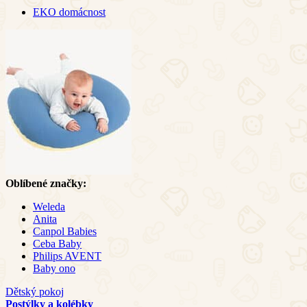
EKO domácnost
Oblíbené značky:
Weleda
Anita
Canpol Babies
Ceba Baby
Philips AVENT
Baby ono
Dětský pokoj
Postýlky a kolébky