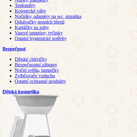
Teploměry
Kojenecké váhy
Nočníky, adaptéry na wc, stupátka
Odsávačky nosních hlenů
Kartáčky na zuby
Vatové tampóny, tyčinky
Ostatní hygienické potřeby
Bezpečnost
Dětské chůvičky
Bezpečnostní zábrany
Noční světla, lampičky
Zvlhčovače vzduchu
Ostatní ochranné produkty
Dětská kosmetika