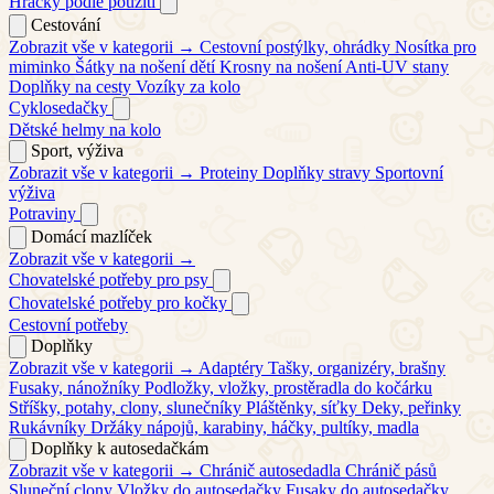
Hračky podle použití
Cestování
Zobrazit vše v kategorii →
Cestovní postýlky, ohrádky
Nosítka pro
miminko
Šátky na nošení dětí
Krosny na nošení
Anti-UV stany
Doplňky na cesty
Vozíky za kolo
Cyklosedačky
Dětské helmy na kolo
Sport, výživa
Zobrazit vše v kategorii →
Proteiny
Doplňky stravy
Sportovní
výživa
Potraviny
Domácí mazlíček
Zobrazit vše v kategorii →
Chovatelské potřeby pro psy
Chovatelské potřeby pro kočky
Cestovní potřeby
Doplňky
Zobrazit vše v kategorii →
Adaptéry
Tašky, organizéry, brašny
Fusaky, nánožníky
Podložky, vložky, prostěradla do kočárku
Stříšky, potahy, clony, slunečníky
Pláštěnky, síťky
Deky, peřinky
Rukávníky
Držáky nápojů, karabiny, háčky, pultíky, madla
Doplňky k autosedačkám
Zobrazit vše v kategorii →
Chránič autosedadla
Chránič pásů
Sluneční clony
Vložky do autosedačky
Fusaky do autosedačky