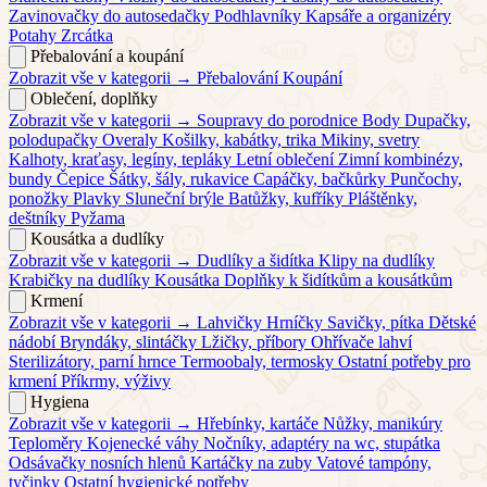
Zavinovačky do autosedačky
Podhlavníky
Kapsáře a organizéry
Potahy
Zrcátka
Přebalování a koupání
Zobrazit vše v kategorii →
Přebalování
Koupání
Oblečení, doplňky
Zobrazit vše v kategorii →
Soupravy do porodnice
Body
Dupačky,
polodupačky
Overaly
Košilky, kabátky, trika
Mikiny, svetry
Kalhoty, kraťasy, legíny, tepláky
Letní oblečení
Zimní kombinézy,
bundy
Čepice
Šátky, šály, rukavice
Capáčky, bačkůrky
Punčochy,
ponožky
Plavky
Sluneční brýle
Batůžky, kufříky
Pláštěnky,
deštníky
Pyžama
Kousátka a dudlíky
Zobrazit vše v kategorii →
Dudlíky a šidítka
Klipy na dudlíky
Krabičky na dudlíky
Kousátka
Doplňky k šidítkům a kousátkům
Krmení
Zobrazit vše v kategorii →
Lahvičky
Hrníčky
Savičky, pítka
Dětské
nádobí
Bryndáky, slintáčky
Lžičky, příbory
Ohřívače lahví
Sterilizátory, parní hrnce
Termoobaly, termosky
Ostatní potřeby pro
krmení
Příkrmy, výživy
Hygiena
Zobrazit vše v kategorii →
Hřebínky, kartáče
Nůžky, manikúry
Teploměry
Kojenecké váhy
Nočníky, adaptéry na wc, stupátka
Odsávačky nosních hlenů
Kartáčky na zuby
Vatové tampóny,
tyčinky
Ostatní hygienické potřeby