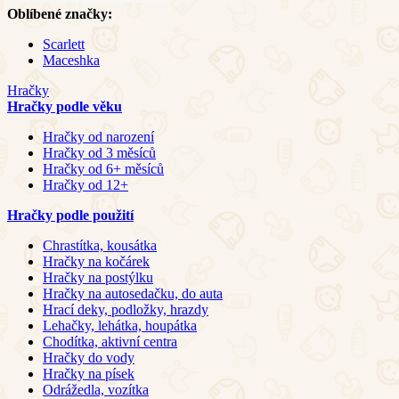
Oblíbené značky:
Scarlett
Maceshka
Hračky
Hračky podle věku
Hračky od narození
Hračky od 3 měsíců
Hračky od 6+ měsíců
Hračky od 12+
Hračky podle použití
Chrastítka, kousátka
Hračky na kočárek
Hračky na postýlku
Hračky na autosedačku, do auta
Hrací deky, podložky, hrazdy
Lehačky, lehátka, houpátka
Chodítka, aktivní centra
Hračky do vody
Hračky na písek
Odrážedla, vozítka