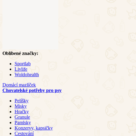
Oblíbené značky:
Sportlab
Livlife
Woldohealth
Domácí mazlíček
Chovatelské potřeby pro psy
Pelíšky
Misky
Hračky
Granule
Pamlsky
Konzervy, kapsičky
Cestování