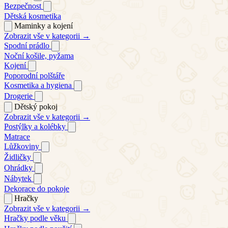
Bezpečnost
Dětská kosmetika
Maminky a kojení
Zobrazit vše v kategorii →
Spodní prádlo
Noční košile, pyžama
Kojení
Poporodní polštáře
Kosmetika a hygiena
Drogerie
Dětský pokoj
Zobrazit vše v kategorii →
Postýlky a kolébky
Matrace
Lůžkoviny
Židličky
Ohrádky
Nábytek
Dekorace do pokoje
Hračky
Zobrazit vše v kategorii →
Hračky podle věku