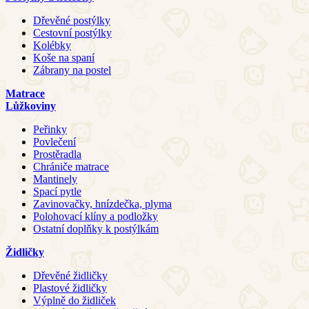
Dřevěné postýlky
Cestovní postýlky
Kolébky
Koše na spaní
Zábrany na postel
Matrace
Lůžkoviny
Peřinky
Povlečení
Prostěradla
Chrániče matrace
Mantinely
Spací pytle
Zavinovačky, hnízdečka, plyma
Polohovací klíny a podložky
Ostatní doplňky k postýlkám
Židličky
Dřevěné židličky
Plastové židličky
Výplně do židliček