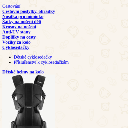
Cestování
Cestovní postýlky, ohrádky
Nosítka pro miminko
Šátky na nošení dětí
Krosny na nošení
Anti-UV stany
Doplňky na cesty
Vozíky za kolo
Cyklosedačky
Dětské cyklosedačky
Příslušenství k cyklosedačkám
Dětské helmy na kolo