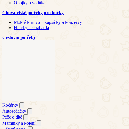
Obojky a vodítka
Chovatelské potřeby pro kočky
Mokré krmivo – kapsičky a konzervy
Hračky a škrabadla
Cestovní potřeby
Kočárky
Autosedačky
Péče o dítě
Maminky a kojení