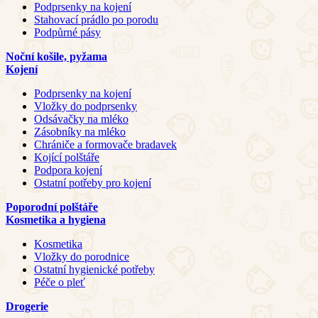
Podprsenky na kojení
Stahovací prádlo po porodu
Podpůrné pásy
Noční košile, pyžama
Kojení
Podprsenky na kojení
Vložky do podprsenky
Odsávačky na mléko
Zásobníky na mléko
Chrániče a formovače bradavek
Kojící polštáře
Podpora kojení
Ostatní potřeby pro kojení
Poporodní polštáře
Kosmetika a hygiena
Kosmetika
Vložky do porodnice
Ostatní hygienické potřeby
Péče o pleť
Drogerie