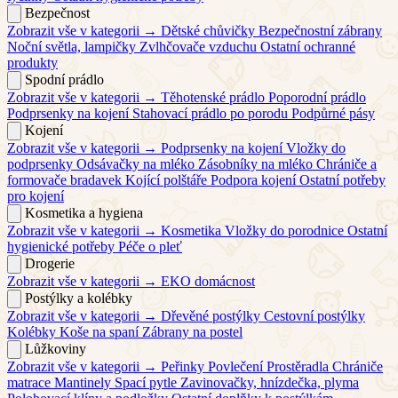
Bezpečnost
Zobrazit vše v kategorii →
Dětské chůvičky
Bezpečnostní zábrany
Noční světla, lampičky
Zvlhčovače vzduchu
Ostatní ochranné
produkty
Spodní prádlo
Zobrazit vše v kategorii →
Těhotenské prádlo
Poporodní prádlo
Podprsenky na kojení
Stahovací prádlo po porodu
Podpůrné pásy
Kojení
Zobrazit vše v kategorii →
Podprsenky na kojení
Vložky do
podprsenky
Odsávačky na mléko
Zásobníky na mléko
Chrániče a
formovače bradavek
Kojící polštáře
Podpora kojení
Ostatní potřeby
pro kojení
Kosmetika a hygiena
Zobrazit vše v kategorii →
Kosmetika
Vložky do porodnice
Ostatní
hygienické potřeby
Péče o pleť
Drogerie
Zobrazit vše v kategorii →
EKO domácnost
Postýlky a kolébky
Zobrazit vše v kategorii →
Dřevěné postýlky
Cestovní postýlky
Kolébky
Koše na spaní
Zábrany na postel
Lůžkoviny
Zobrazit vše v kategorii →
Peřinky
Povlečení
Prostěradla
Chrániče
matrace
Mantinely
Spací pytle
Zavinovačky, hnízdečka, plyma