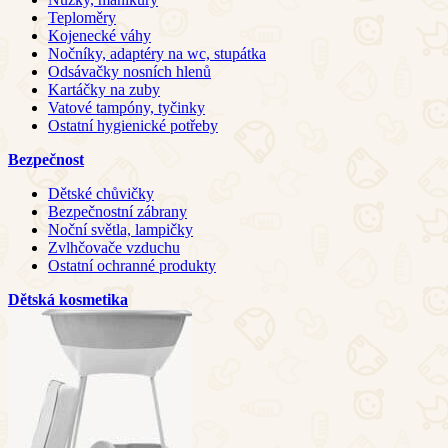
Teploměry
Kojenecké váhy
Nočníky, adaptéry na wc, stupátka
Odsávačky nosních hlenů
Kartáčky na zuby
Vatové tampóny, tyčinky
Ostatní hygienické potřeby
Bezpečnost
Dětské chůvičky
Bezpečnostní zábrany
Noční světla, lampičky
Zvlhčovače vzduchu
Ostatní ochranné produkty
Dětská kosmetika