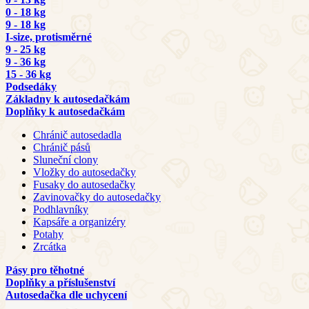
0 - 18 kg
9 - 18 kg
I-size, protisměrné
9 - 25 kg
9 - 36 kg
15 - 36 kg
Podsedáky
Základny k autosedačkám
Doplňky k autosedačkám
Chránič autosedadla
Chránič pásů
Sluneční clony
Vložky do autosedačky
Fusaky do autosedačky
Zavinovačky do autosedačky
Podhlavníky
Kapsáře a organizéry
Potahy
Zrcátka
Pásy pro těhotné
Doplňky a příslušenství
Autosedačka dle uchycení