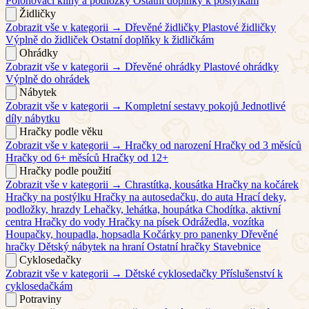
Polohovací klíny a podložky
Ostatní doplňky k postýlkám
Židličky
Zobrazit vše v kategorii →
Dřevěné židličky
Plastové židličky
Výplně do židliček
Ostatní doplňky k židličkám
Ohrádky
Zobrazit vše v kategorii →
Dřevěné ohrádky
Plastové ohrádky
Výplně do ohrádek
Nábytek
Zobrazit vše v kategorii →
Kompletní sestavy pokojů
Jednotlivé
díly nábytku
Hračky podle věku
Zobrazit vše v kategorii →
Hračky od narození
Hračky od 3 měsíců
Hračky od 6+ měsíců
Hračky od 12+
Hračky podle použití
Zobrazit vše v kategorii →
Chrastítka, kousátka
Hračky na kočárek
Hračky na postýlku
Hračky na autosedačku, do auta
Hrací deky,
podložky, hrazdy
Lehačky, lehátka, houpátka
Chodítka, aktivní
centra
Hračky do vody
Hračky na písek
Odrážedla, vozítka
Houpačky, houpadla, hopsadla
Kočárky pro panenky
Dřevěné
hračky
Dětský nábytek na hraní
Ostatní hračky
Stavebnice
Cyklosedačky
Zobrazit vše v kategorii →
Dětské cyklosedačky
Příslušenství k
cyklosedačkám
Potraviny