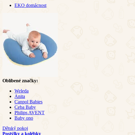
EKO domácnost
Oblíbené značky:
Weleda
Anita
Canpol Babies
Ceba Baby
Philips AVENT
Baby ono
Dětský pokoj
Postýlky a kolébky