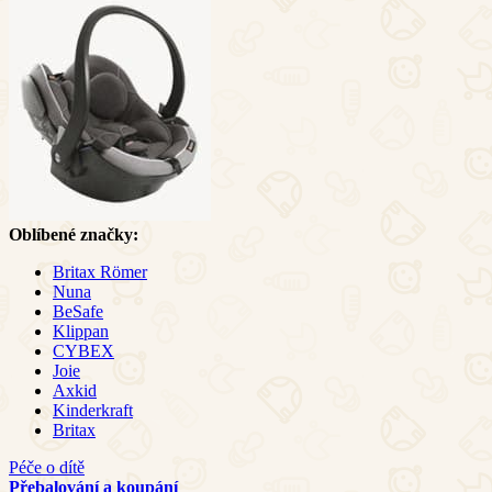
Oblíbené značky:
Britax Römer
Nuna
BeSafe
Klippan
CYBEX
Joie
Axkid
Kinderkraft
Britax
Péče o dítě
Přebalování a koupání