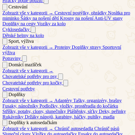
Hračky podle použití
Cestování
Zobrazit vše v kategorii →
Cestovní postýlky, ohrádky
Nosítka pro
miminko
Šátky na nošení dětí
Krosny na nošení
Anti-UV stany
Doplňky na cesty
Vozíky za kolo
Cyklosedačky
Dětské helmy na kolo
Sport, výživa
Zobrazit vše v kategorii →
Proteiny
Doplňky stravy
Sportovní
výživa
Potraviny
Domácí mazlíček
Zobrazit vše v kategorii →
Chovatelské potřeby pro psy
Chovatelské potřeby pro kočky
Cestovní potřeby
Doplňky
Zobrazit vše v kategorii →
Adaptéry
Tašky, organizéry, brašny
Fusaky, nánožníky
Podložky, vložky, prostěradla do kočárku
Stříšky, potahy, clony, slunečníky
Pláštěnky, síťky
Deky, peřinky
Rukávníky
Držáky nápojů, karabiny, háčky, pultíky, madla
Doplňky k autosedačkám
Zobrazit vše v kategorii →
Chránič autosedadla
Chránič pásů
Sluneční clony
Vložky do autosedačky
Fusaky do autosedačky