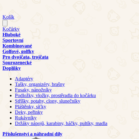
Košík
Kočárky
Hluboké
Sportovní
Kombinované
Golfové, golfky
Pro dvojčata, trojčata
Sourozenecké
Doplňky
Adaptéry
Tašky, organizéry, brašny
Fusaky, nánožníky
Podložky, vložky, prostěradla do kočárku
Stříšky, potahy, clony, slunečníky
Pláštěnky, síťky
Deky, peřinky
Rukávníky
Držáky nápojů, karabiny, háčky, pultíky, madla
Příslušenství a náhradní díly