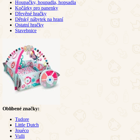
Houpačky, houpadla, hopsadla
Kočárky pro panenky
Dřevěné hračky
Dětský nábytek na hraní
Ostatní hračky
Stavebnice
Oblíbené značky:
Tudore
Little Dutch
Jouéco
Vulli