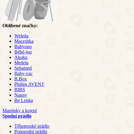
Oblíbené značky:
Weleda
Maceshka
Babyono
Bébé-jou
Akuku
Medela
Sebamed
Baby-vac
B.Box
Philips AVENT
BIBS
Nanny
Be Lenka
Maminky a kojení
Spodní prádlo
Těhotenské prádlo
Poporodní prádlo