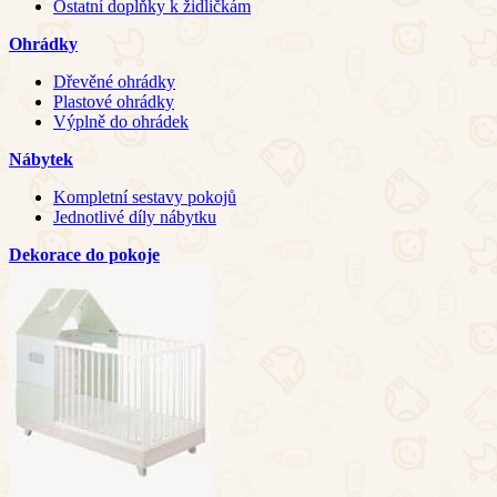
Ostatní doplňky k židličkám
Ohrádky
Dřevěné ohrádky
Plastové ohrádky
Výplně do ohrádek
Nábytek
Kompletní sestavy pokojů
Jednotlivé díly nábytku
Dekorace do pokoje