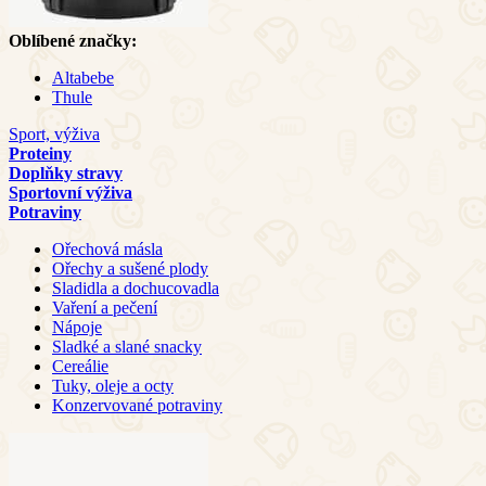
Oblíbené značky:
Altabebe
Thule
Sport, výživa
Proteiny
Doplňky stravy
Sportovní výživa
Potraviny
Ořechová másla
Ořechy a sušené plody
Sladidla a dochucovadla
Vaření a pečení
Nápoje
Sladké a slané snacky
Cereálie
Tuky, oleje a octy
Konzervované potraviny