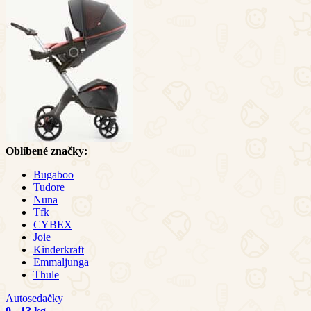
Oblíbené značky:
Bugaboo
Tudore
Nuna
Tfk
CYBEX
Joie
Kinderkraft
Emmaljunga
Thule
Autosedačky
0 - 13 kg