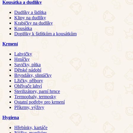
Kousátka a dudlíky
Dudlíky a šidítka
Klipy na dudlíky
Krabičky na dudlíky
Kousátka
Doplňky k šidítkům a kousátkům
Krmení
Lahvičky
Hrníčky
Savičky, pítka
Dětské nádobí
Bryndáky, slintáčky
Lžičky, příbory
Ohřívače lahví
Sterilizátory, parní hrnce
Termoobaly, termosky
Ostatní potřeby pro krmení
Příkrmy, výživy
Hygiena
Hřebínky, kartáče
Nůžky, manikúry