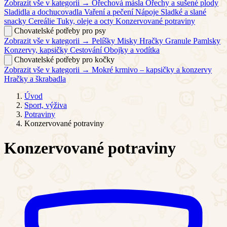
Zobrazit vše v kategorii →
Ořechová másla
Ořechy a sušené plody
Sladidla a dochucovadla
Vaření a pečení
Nápoje
Sladké a slané
snacky
Cereálie
Tuky, oleje a octy
Konzervované potraviny
Chovatelské potřeby pro psy
Zobrazit vše v kategorii →
Pelíšky
Misky
Hračky
Granule
Pamlsky
Konzervy, kapsičky
Cestování
Obojky a vodítka
Chovatelské potřeby pro kočky
Zobrazit vše v kategorii →
Mokré krmivo – kapsičky a konzervy
Hračky a škrabadla
Úvod
Sport, výživa
Potraviny
Konzervované potraviny
Konzervované potraviny