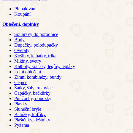
Přebalování
Koupání
Oblečení, doplňky
Soupravy do porodnice
Body
Dupačky, polodupačky
Overaly
Košilky, kabátky, trika
Mikiny, svetry
Kalhoty, kraťasy, legíny, tepláky
Letní oblečení
Zimní kombinézy, bundy
Čepice
Šátky, šály, rukavice
Capáčky, bačkůrky
Punčochy, ponožky
Plavky
Sluneční brýle
Batůžky, kufříky
Pláštěnky, deštníky
Pyžama