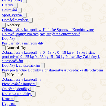
Dětský pokoj
Hračky
Cestování
Sport, výživa
Domácí mazlíček
Kočárky
Zobrazit vše v kategorii →
Hluboké
Sportovní
Kombinované
Golfové, golfky
Pro dvojčata, trojčata
Sourozenecké
Doplňky
Příslušenství a náhradní díly
Autosedačky
Zobrazit vše v kategorii →
0 - 13 kg
0 - 18 kg
9 - 18 kg
I-size,
protisměrné
9 - 25 kg
9 - 36 kg
15 - 36 kg
Podsedáky
Základny k
autosedačkám
Doplňky k autosedačkám
Pásy pro těhotné
Doplňky a příslušenství
Autosedačka dle uchycení
Péče o dítě
Zobrazit vše v kategorii →
Přebalování a koupání
Oblečení, doplňky
Kousátka a dudlíky
Krmení
Hygiena