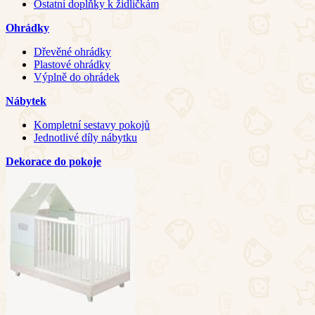
Ostatní doplňky k židličkám
Ohrádky
Dřevěné ohrádky
Plastové ohrádky
Výplně do ohrádek
Nábytek
Kompletní sestavy pokojů
Jednotlivé díly nábytku
Dekorace do pokoje