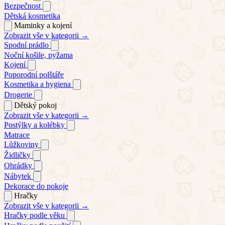
Bezpečnost
Dětská kosmetika
Maminky a kojení
Zobrazit vše v kategorii →
Spodní prádlo
Noční košile, pyžama
Kojení
Poporodní polštáře
Kosmetika a hygiena
Drogerie
Dětský pokoj
Zobrazit vše v kategorii →
Postýlky a kolébky
Matrace
Lůžkoviny
Židličky
Ohrádky
Nábytek
Dekorace do pokoje
Hračky
Zobrazit vše v kategorii →
Hračky podle věku