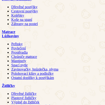
Dřevěné postýlky
Cestovní postýlky
Kolébky
Koše na spaní
Zábrany na postel
Matrace
Lůžkoviny
Peřinky
Povlečení
Prostěradla
Chrániče matrace
Mantinely
Spací pytle
Zavinovačky, hnízdečka, plyma
Polohovací klíny a podložky
Ostatní doplňky k postýlkám
Židličky
Dřevěné židličky
Plastové židličky
Výplně do židliček