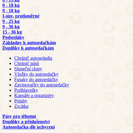
0 - 18 kg
9 - 18 kg
I-size, protisměrné
9 - 25 kg
9 - 36 kg
15 - 36 kg
Podsedáky
Základny k autosedačkám
Doplňky k autosedačkám
Chránič autosedadla
Chránič pásů
Sluneční clony
Vložky do autosedačky
Fusaky do autosedačky
Zavinovačky do autosedačky
Podhlavníky
Kapsáře a organizéry
Potahy
Zrcátka
Pásy pro těhotné
Doplňky a příslušenství
Autosedačka dle uchycení