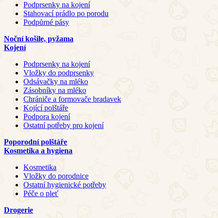
Podprsenky na kojení
Stahovací prádlo po porodu
Podpůrné pásy
Noční košile, pyžama
Kojení
Podprsenky na kojení
Vložky do podprsenky
Odsávačky na mléko
Zásobníky na mléko
Chrániče a formovače bradavek
Kojící polštáře
Podpora kojení
Ostatní potřeby pro kojení
Poporodní polštáře
Kosmetika a hygiena
Kosmetika
Vložky do porodnice
Ostatní hygienické potřeby
Péče o pleť
Drogerie