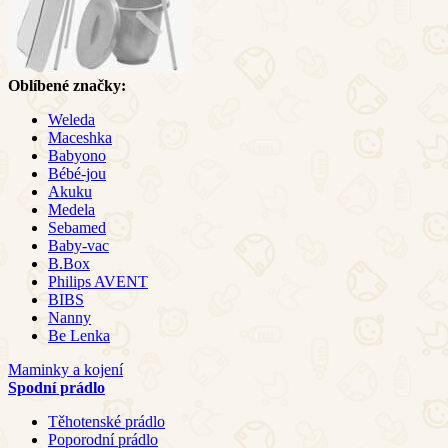
Oblíbené značky:
Weleda
Maceshka
Babyono
Bébé-jou
Akuku
Medela
Sebamed
Baby-vac
B.Box
Philips AVENT
BIBS
Nanny
Be Lenka
Maminky a kojení
Spodní prádlo
Těhotenské prádlo
Poporodní prádlo