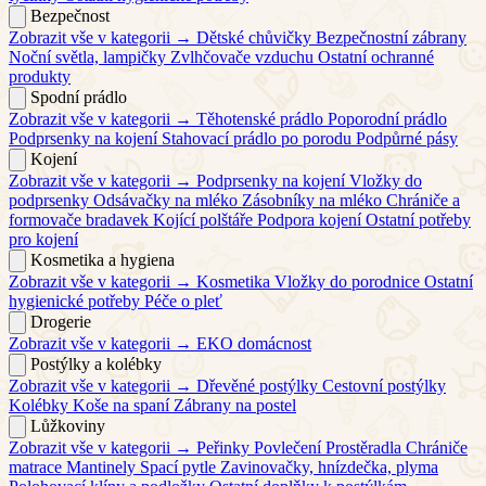
Bezpečnost
Zobrazit vše v kategorii →
Dětské chůvičky
Bezpečnostní zábrany
Noční světla, lampičky
Zvlhčovače vzduchu
Ostatní ochranné
produkty
Spodní prádlo
Zobrazit vše v kategorii →
Těhotenské prádlo
Poporodní prádlo
Podprsenky na kojení
Stahovací prádlo po porodu
Podpůrné pásy
Kojení
Zobrazit vše v kategorii →
Podprsenky na kojení
Vložky do
podprsenky
Odsávačky na mléko
Zásobníky na mléko
Chrániče a
formovače bradavek
Kojící polštáře
Podpora kojení
Ostatní potřeby
pro kojení
Kosmetika a hygiena
Zobrazit vše v kategorii →
Kosmetika
Vložky do porodnice
Ostatní
hygienické potřeby
Péče o pleť
Drogerie
Zobrazit vše v kategorii →
EKO domácnost
Postýlky a kolébky
Zobrazit vše v kategorii →
Dřevěné postýlky
Cestovní postýlky
Kolébky
Koše na spaní
Zábrany na postel
Lůžkoviny
Zobrazit vše v kategorii →
Peřinky
Povlečení
Prostěradla
Chrániče
matrace
Mantinely
Spací pytle
Zavinovačky, hnízdečka, plyma