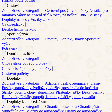
Hračky podle použití
Cestování
Zobrazit vše v kategorii →
Cestovní postýlky, ohrádky
Nosítka pro
miminko
Šátky na nošení dětí
Krosny na nošení
Anti-UV stany
Doplňky na cesty
Vozíky za kolo
Cyklosedačky
Dětské helmy na kolo
Sport, výživa
Zobrazit vše v kategorii →
Proteiny
Doplňky stravy
Sportovní
výživa
Potraviny
Domácí mazlíček
Zobrazit vše v kategorii →
Chovatelské potřeby pro psy
Chovatelské potřeby pro kočky
Cestovní potřeby
Doplňky
Zobrazit vše v kategorii →
Adaptéry
Tašky, organizéry, brašny
Fusaky, nánožníky
Podložky, vložky, prostěradla do kočárku
Stříšky, potahy, clony, slunečníky
Pláštěnky, síťky
Deky, peřinky
Rukávníky
Držáky nápojů, karabiny, háčky, pultíky, madla
Doplňky k autosedačkám
Zobrazit vše v kategorii →
Chránič autosedadla
Chránič pásů
Sluneční clony
Vložky do autosedačky
Fusaky do autosedačky