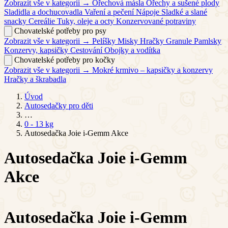
Zobrazit vše v kategorii →
Ořechová másla
Ořechy a sušené plody
Sladidla a dochucovadla
Vaření a pečení
Nápoje
Sladké a slané
snacky
Cereálie
Tuky, oleje a octy
Konzervované potraviny
Chovatelské potřeby pro psy
Zobrazit vše v kategorii →
Pelíšky
Misky
Hračky
Granule
Pamlsky
Konzervy, kapsičky
Cestování
Obojky a vodítka
Chovatelské potřeby pro kočky
Zobrazit vše v kategorii →
Mokré krmivo – kapsičky a konzervy
Hračky a škrabadla
Úvod
Autosedačky pro děti
…
0 - 13 kg
Autosedačka Joie i-Gemm Akce
Autosedačka Joie i-Gemm
Akce
Autosedačka Joie i-Gemm