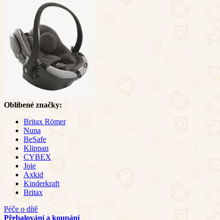
Oblíbené značky:
Britax Römer
Nuna
BeSafe
Klippan
CYBEX
Joie
Axkid
Kinderkraft
Britax
Péče o dítě
Přebalování a koupání