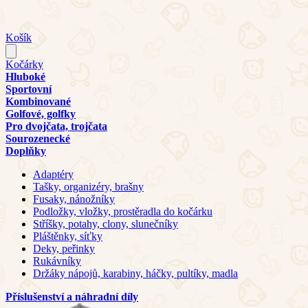
Košík
Kočárky
Hluboké
Sportovní
Kombinované
Golfové, golfky
Pro dvojčata, trojčata
Sourozenecké
Doplňky
Adaptéry
Tašky, organizéry, brašny
Fusaky, nánožníky
Podložky, vložky, prostěradla do kočárku
Stříšky, potahy, clony, slunečníky
Pláštěnky, síťky
Deky, peřinky
Rukávníky
Držáky nápojů, karabiny, háčky, pultíky, madla
Příslušenství a náhradní díly