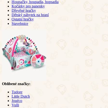
Houpačky, houpadla, hopsadla
Kočárky pro panenky
Dřevěné hračky
Dětský nábytek na hraní
Ostatní hračky
Stavebnice
Oblíbené značky:
Tudore
Little Dutch
Jouéco
Vulli