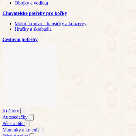
Obojky a vodítka
Chovatelské potřeby pro kočky
Mokré krmivo – kapsičky a konzervy
Hračky a škrabadla
Cestovní potřeby
Kočárky
Autosedačky
Péče o dítě
Maminky a kojení