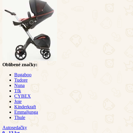
Oblíbené značky:
Bugaboo
Tudore
Nuna
Tfk
CYBEX
Joie
Kinderkraft
Emmaljunga
Thule
Autosedačky
0 - 13 kg