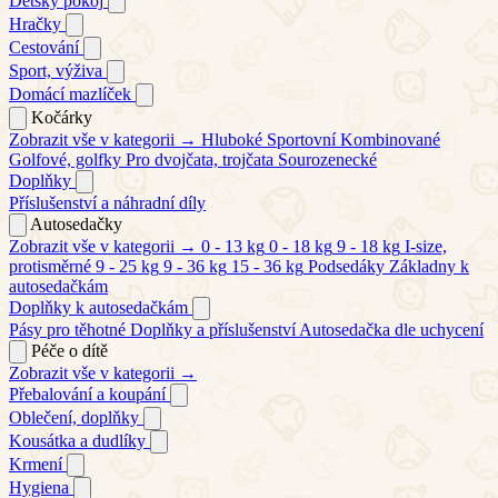
Dětský pokoj
Hračky
Cestování
Sport, výživa
Domácí mazlíček
Kočárky
Zobrazit vše v kategorii →
Hluboké
Sportovní
Kombinované
Golfové, golfky
Pro dvojčata, trojčata
Sourozenecké
Doplňky
Příslušenství a náhradní díly
Autosedačky
Zobrazit vše v kategorii →
0 - 13 kg
0 - 18 kg
9 - 18 kg
I-size,
protisměrné
9 - 25 kg
9 - 36 kg
15 - 36 kg
Podsedáky
Základny k
autosedačkám
Doplňky k autosedačkám
Pásy pro těhotné
Doplňky a příslušenství
Autosedačka dle uchycení
Péče o dítě
Zobrazit vše v kategorii →
Přebalování a koupání
Oblečení, doplňky
Kousátka a dudlíky
Krmení
Hygiena