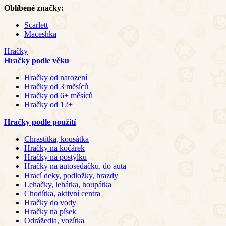
Oblíbené značky:
Scarlett
Maceshka
Hračky
Hračky podle věku
Hračky od narození
Hračky od 3 měsíců
Hračky od 6+ měsíců
Hračky od 12+
Hračky podle použití
Chrastítka, kousátka
Hračky na kočárek
Hračky na postýlku
Hračky na autosedačku, do auta
Hrací deky, podložky, hrazdy
Lehačky, lehátka, houpátka
Chodítka, aktivní centra
Hračky do vody
Hračky na písek
Odrážedla, vozítka