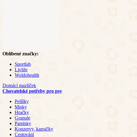
Oblíbené značky:
Sportlab
Livlife
Woldohealth
Domácí mazlíček
Chovatelské potřeby pro psy
Pelíšky
Misky
Hračky
Granule
Pamlsky
Konzervy, kapsičky
Cestování