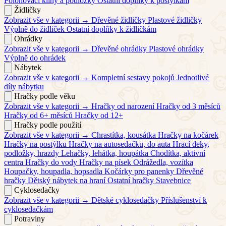
Polohovací klíny a podložky
Ostatní doplňky k postýlkám
Židličky
Zobrazit vše v kategorii →
Dřevěné židličky
Plastové židličky
Výplně do židliček
Ostatní doplňky k židličkám
Ohrádky
Zobrazit vše v kategorii →
Dřevěné ohrádky
Plastové ohrádky
Výplně do ohrádek
Nábytek
Zobrazit vše v kategorii →
Kompletní sestavy pokojů
Jednotlivé
díly nábytku
Hračky podle věku
Zobrazit vše v kategorii →
Hračky od narození
Hračky od 3 měsíců
Hračky od 6+ měsíců
Hračky od 12+
Hračky podle použití
Zobrazit vše v kategorii →
Chrastítka, kousátka
Hračky na kočárek
Hračky na postýlku
Hračky na autosedačku, do auta
Hrací deky,
podložky, hrazdy
Lehačky, lehátka, houpátka
Chodítka, aktivní
centra
Hračky do vody
Hračky na písek
Odrážedla, vozítka
Houpačky, houpadla, hopsadla
Kočárky pro panenky
Dřevěné
hračky
Dětský nábytek na hraní
Ostatní hračky
Stavebnice
Cyklosedačky
Zobrazit vše v kategorii →
Dětské cyklosedačky
Příslušenství k
cyklosedačkám
Potraviny