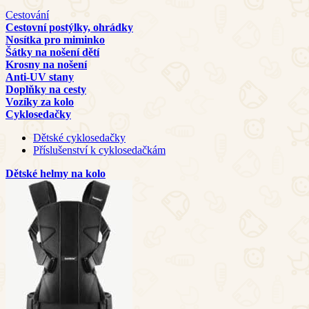
Cestování
Cestovní postýlky, ohrádky
Nosítka pro miminko
Šátky na nošení dětí
Krosny na nošení
Anti-UV stany
Doplňky na cesty
Vozíky za kolo
Cyklosedačky
Dětské cyklosedačky
Příslušenství k cyklosedačkám
Dětské helmy na kolo