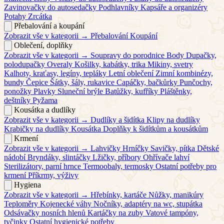
Zavinovačky do autosedačky
Podhlavníky
Kapsáře a organizéry
Potahy
Zrcátka
Přebalování a koupání
Zobrazit vše v kategorii →
Přebalování
Koupání
Oblečení, doplňky
Zobrazit vše v kategorii →
Soupravy do porodnice
Body
Dupačky,
polodupačky
Overaly
Košilky, kabátky, trika
Mikiny, svetry
Kalhoty, kraťasy, legíny, tepláky
Letní oblečení
Zimní kombinézy,
bundy
Čepice
Šátky, šály, rukavice
Capáčky, bačkůrky
Punčochy,
ponožky
Plavky
Sluneční brýle
Batůžky, kufříky
Pláštěnky,
deštníky
Pyžama
Kousátka a dudlíky
Zobrazit vše v kategorii →
Dudlíky a šidítka
Klipy na dudlíky
Krabičky na dudlíky
Kousátka
Doplňky k šidítkům a kousátkům
Krmení
Zobrazit vše v kategorii →
Lahvičky
Hrníčky
Savičky, pítka
Dětské
nádobí
Bryndáky, slintáčky
Lžičky, příbory
Ohřívače lahví
Sterilizátory, parní hrnce
Termoobaly, termosky
Ostatní potřeby pro
krmení
Příkrmy, výživy
Hygiena
Zobrazit vše v kategorii →
Hřebínky, kartáče
Nůžky, manikúry
Teploměry
Kojenecké váhy
Nočníky, adaptéry na wc, stupátka
Odsávačky nosních hlenů
Kartáčky na zuby
Vatové tampóny,
tyčinky
Ostatní hygienické potřeby