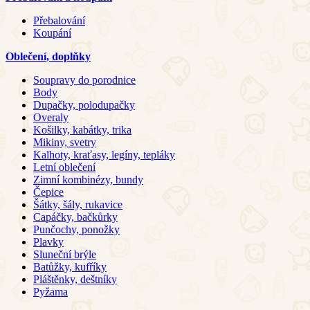
Přebalování
Koupání
Oblečení, doplňky
Soupravy do porodnice
Body
Dupačky, polodupačky
Overaly
Košilky, kabátky, trika
Mikiny, svetry
Kalhoty, kraťasy, legíny, tepláky
Letní oblečení
Zimní kombinézy, bundy
Čepice
Šátky, šály, rukavice
Capáčky, bačkůrky
Punčochy, ponožky
Plavky
Sluneční brýle
Batůžky, kufříky
Pláštěnky, deštníky
Pyžama