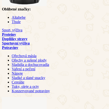
Oblíbené značky:
Altabebe
Thule
Sport, výživa
Proteiny
Doplňky stravy
Sportovní výživa
Potraviny
Ořechová másla
Ořechy a sušené plody
Sladidla a dochucovadla
Vaření a pečení
Nápoje
Sladké a slané snacky
Cereálie
Tuky, oleje a octy
Konzervované potraviny