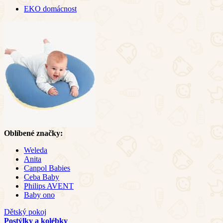
EKO domácnost
Oblíbené značky:
Weleda
Anita
Canpol Babies
Ceba Baby
Philips AVENT
Baby ono
Dětský pokoj
Postýlky a kolébky