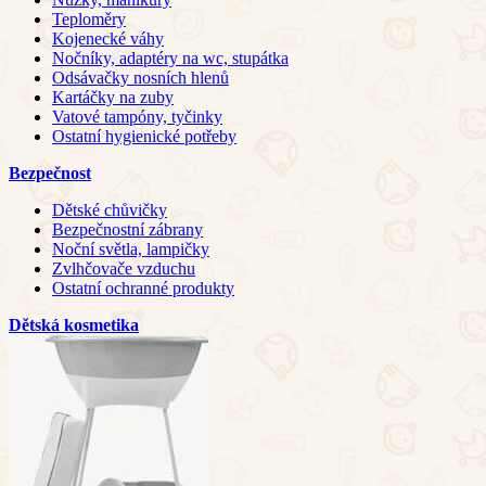
Teploměry
Kojenecké váhy
Nočníky, adaptéry na wc, stupátka
Odsávačky nosních hlenů
Kartáčky na zuby
Vatové tampóny, tyčinky
Ostatní hygienické potřeby
Bezpečnost
Dětské chůvičky
Bezpečnostní zábrany
Noční světla, lampičky
Zvlhčovače vzduchu
Ostatní ochranné produkty
Dětská kosmetika