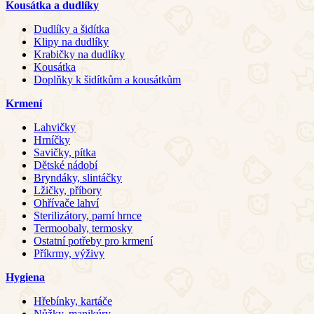
Kousátka a dudlíky
Dudlíky a šidítka
Klipy na dudlíky
Krabičky na dudlíky
Kousátka
Doplňky k šidítkům a kousátkům
Krmení
Lahvičky
Hrníčky
Savičky, pítka
Dětské nádobí
Bryndáky, slintáčky
Lžičky, příbory
Ohřívače lahví
Sterilizátory, parní hrnce
Termoobaly, termosky
Ostatní potřeby pro krmení
Příkrmy, výživy
Hygiena
Hřebínky, kartáče
Nůžky, manikúry