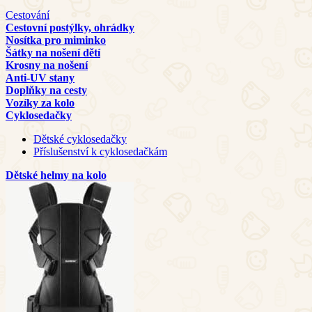
Cestování
Cestovní postýlky, ohrádky
Nosítka pro miminko
Šátky na nošení dětí
Krosny na nošení
Anti-UV stany
Doplňky na cesty
Vozíky za kolo
Cyklosedačky
Dětské cyklosedačky
Příslušenství k cyklosedačkám
Dětské helmy na kolo