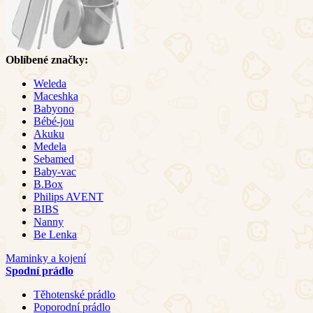
Oblíbené značky:
Weleda
Maceshka
Babyono
Bébé-jou
Akuku
Medela
Sebamed
Baby-vac
B.Box
Philips AVENT
BIBS
Nanny
Be Lenka
Maminky a kojení
Spodní prádlo
Těhotenské prádlo
Poporodní prádlo