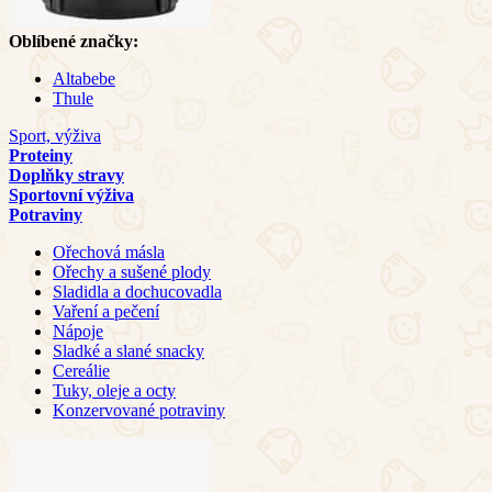
Oblíbené značky:
Altabebe
Thule
Sport, výživa
Proteiny
Doplňky stravy
Sportovní výživa
Potraviny
Ořechová másla
Ořechy a sušené plody
Sladidla a dochucovadla
Vaření a pečení
Nápoje
Sladké a slané snacky
Cereálie
Tuky, oleje a octy
Konzervované potraviny