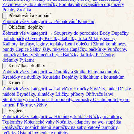
Zavinovačky do autosedačky
Podhlavníky
Kapsáře a organizéry
Potahy
Zrcátka
Přebalování a koupání
Zobrazit vše v kategorii →
Přebalování
Koupání
Oblečení, doplňky
Zobrazit vše v kategorii →
Soupravy do porodnice
Body
Dupačky,
polodupačky
Overaly
Košilky, kabátky, trika
Mikiny, svetry
Kalhoty, kraťasy, legíny, tepláky
Letní oblečení
Zimní kombinézy,
bundy
Čepice
Šátky, šály, rukavice
Capáčky, bačkůrky
Punčochy,
ponožky
Plavky
Sluneční brýle
Batůžky, kufříky
Pláštěnky,
deštníky
Pyžama
Kousátka a dudlíky
Zobrazit vše v kategorii →
Dudlíky a šidítka
Klipy na dudlíky
Krabičky na dudlíky
Kousátka
Doplňky k šidítkům a kousátkům
Krmení
Zobrazit vše v kategorii →
Lahvičky
Hrníčky
Savičky, pítka
Dětské
nádobí
Bryndáky, slintáčky
Lžičky, příbory
Ohřívače lahví
Sterilizátory, parní hrnce
Termoobaly, termosky
Ostatní potřeby pro
krmení
Příkrmy, výživy
Hygiena
Zobrazit vše v kategorii →
Hřebínky, kartáče
Nůžky, manikúry
Teploměry
Kojenecké váhy
Nočníky, adaptéry na wc, stupátka
Odsávačky nosních hlenů
Kartáčky na zuby
Vatové tampóny,
tyčinky
Ostatní hygienické potřeby