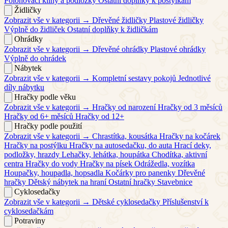
Polohovací klíny a podložky
Ostatní doplňky k postýlkám
Židličky
Zobrazit vše v kategorii →
Dřevěné židličky
Plastové židličky
Výplně do židliček
Ostatní doplňky k židličkám
Ohrádky
Zobrazit vše v kategorii →
Dřevěné ohrádky
Plastové ohrádky
Výplně do ohrádek
Nábytek
Zobrazit vše v kategorii →
Kompletní sestavy pokojů
Jednotlivé
díly nábytku
Hračky podle věku
Zobrazit vše v kategorii →
Hračky od narození
Hračky od 3 měsíců
Hračky od 6+ měsíců
Hračky od 12+
Hračky podle použití
Zobrazit vše v kategorii →
Chrastítka, kousátka
Hračky na kočárek
Hračky na postýlku
Hračky na autosedačku, do auta
Hrací deky,
podložky, hrazdy
Lehačky, lehátka, houpátka
Chodítka, aktivní
centra
Hračky do vody
Hračky na písek
Odrážedla, vozítka
Houpačky, houpadla, hopsadla
Kočárky pro panenky
Dřevěné
hračky
Dětský nábytek na hraní
Ostatní hračky
Stavebnice
Cyklosedačky
Zobrazit vše v kategorii →
Dětské cyklosedačky
Příslušenství k
cyklosedačkám
Potraviny