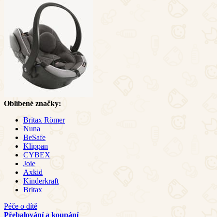
Oblíbené značky:
Britax Römer
Nuna
BeSafe
Klippan
CYBEX
Joie
Axkid
Kinderkraft
Britax
Péče o dítě
Přebalování a koupání