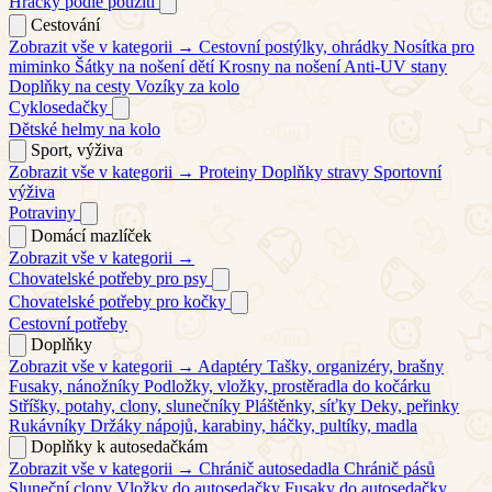
Hračky podle použití
Cestování
Zobrazit vše v kategorii →
Cestovní postýlky, ohrádky
Nosítka pro
miminko
Šátky na nošení dětí
Krosny na nošení
Anti-UV stany
Doplňky na cesty
Vozíky za kolo
Cyklosedačky
Dětské helmy na kolo
Sport, výživa
Zobrazit vše v kategorii →
Proteiny
Doplňky stravy
Sportovní
výživa
Potraviny
Domácí mazlíček
Zobrazit vše v kategorii →
Chovatelské potřeby pro psy
Chovatelské potřeby pro kočky
Cestovní potřeby
Doplňky
Zobrazit vše v kategorii →
Adaptéry
Tašky, organizéry, brašny
Fusaky, nánožníky
Podložky, vložky, prostěradla do kočárku
Stříšky, potahy, clony, slunečníky
Pláštěnky, síťky
Deky, peřinky
Rukávníky
Držáky nápojů, karabiny, háčky, pultíky, madla
Doplňky k autosedačkám
Zobrazit vše v kategorii →
Chránič autosedadla
Chránič pásů
Sluneční clony
Vložky do autosedačky
Fusaky do autosedačky