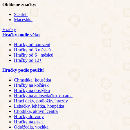
Oblíbené značky:
Scarlett
Maceshka
Hračky
Hračky podle věku
Hračky od narození
Hračky od 3 měsíců
Hračky od 6+ měsíců
Hračky od 12+
Hračky podle použití
Chrastítka, kousátka
Hračky na kočárek
Hračky na postýlku
Hračky na autosedačku, do auta
Hrací deky, podložky, hrazdy
Lehačky, lehátka, houpátka
Chodítka, aktivní centra
Hračky do vody
Hračky na písek
Odrážedla, vozítka