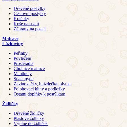
Dřevěné postýlky
Cestovní postýlky
Kolébky
Koše na spaní
Zábrany na postel
Matrace
Lůžkoviny
Peřinky
Povlečení
Prostěradla
Chrániče matrace
Mantinely
Spací pytle
Zavinovačky, hnízdečka, plyma
Polohovací klíny a podložky
Ostatní doplňky k postýlkám
Židličky
Dřevěné židličky
Plastové židličky
Výplně do židliček