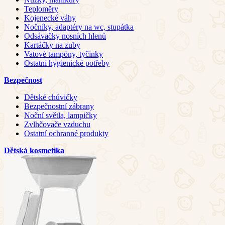
Teploměry
Kojenecké váhy
Nočníky, adaptéry na wc, stupátka
Odsávačky nosních hlenů
Kartáčky na zuby
Vatové tampóny, tyčinky
Ostatní hygienické potřeby
Bezpečnost
Dětské chůvičky
Bezpečnostní zábrany
Noční světla, lampičky
Zvlhčovače vzduchu
Ostatní ochranné produkty
Dětská kosmetika