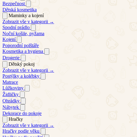
Bezpečnost
Dětská kosmetika
Maminky a kojení
Zobrazit vše v kategorii →
Spodní prádlo
Noční košile, pyžama
Kojení
Poporodní polštáře
Kosmetika a hygiena
Drogerie
Dětský pokoj
Zobrazit vše v kategorii →
Postýlky a kolébky
Matrace
Lůžkoviny
Židličky
Ohrádky
Nábytek
Dekorace do pokoje
Hračky
Zobrazit vše v kategorii →
Hračky podle věku