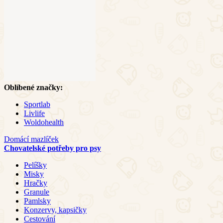
Oblíbené značky:
Sportlab
Livlife
Woldohealth
Domácí mazlíček
Chovatelské potřeby pro psy
Pelíšky
Misky
Hračky
Granule
Pamlsky
Konzervy, kapsičky
Cestování