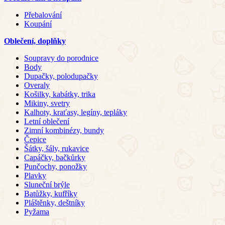
Přebalování
Koupání
Oblečení, doplňky
Soupravy do porodnice
Body
Dupačky, polodupačky
Overaly
Košilky, kabátky, trika
Mikiny, svetry
Kalhoty, kraťasy, legíny, tepláky
Letní oblečení
Zimní kombinézy, bundy
Čepice
Šátky, šály, rukavice
Capáčky, bačkůrky
Punčochy, ponožky
Plavky
Sluneční brýle
Batůžky, kufříky
Pláštěnky, deštníky
Pyžama