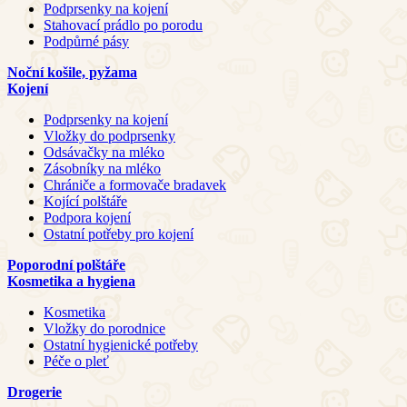
Podprsenky na kojení
Stahovací prádlo po porodu
Podpůrné pásy
Noční košile, pyžama
Kojení
Podprsenky na kojení
Vložky do podprsenky
Odsávačky na mléko
Zásobníky na mléko
Chrániče a formovače bradavek
Kojící polštáře
Podpora kojení
Ostatní potřeby pro kojení
Poporodní polštáře
Kosmetika a hygiena
Kosmetika
Vložky do porodnice
Ostatní hygienické potřeby
Péče o pleť
Drogerie