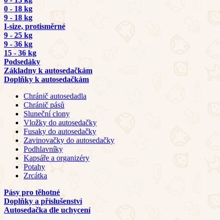
0 - 18 kg
9 - 18 kg
I-size, protisměrné
9 - 25 kg
9 - 36 kg
15 - 36 kg
Podsedáky
Základny k autosedačkám
Doplňky k autosedačkám
Chránič autosedadla
Chránič pásů
Sluneční clony
Vložky do autosedačky
Fusaky do autosedačky
Zavinovačky do autosedačky
Podhlavníky
Kapsáře a organizéry
Potahy
Zrcátka
Pásy pro těhotné
Doplňky a příslušenství
Autosedačka dle uchycení