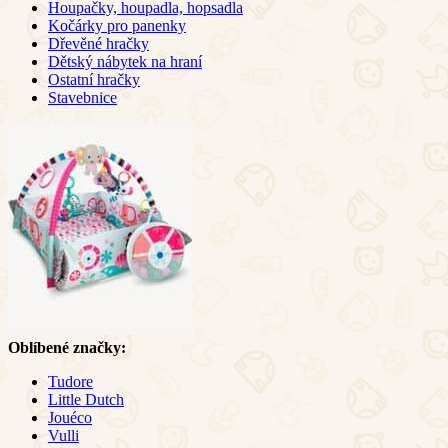
Houpačky, houpadla, hopsadla
Kočárky pro panenky
Dřevěné hračky
Dětský nábytek na hraní
Ostatní hračky
Stavebnice
Oblíbené značky:
Tudore
Little Dutch
Jouéco
Vulli