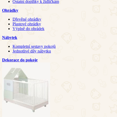
Ostatní doplňky k židličkám
Ohrádky
Dřevěné ohrádky
Plastové ohrádky
Výplně do ohrádek
Nábytek
Kompletní sestavy pokojů
Jednotlivé díly nábytku
Dekorace do pokoje