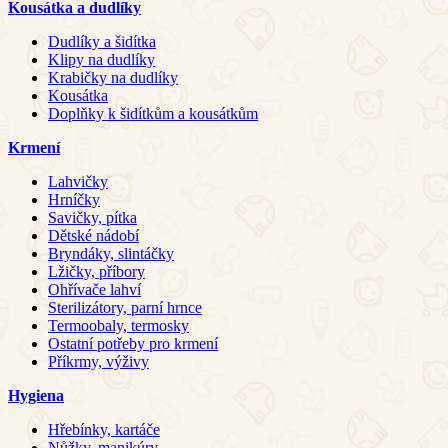
Kousátka a dudlíky
Dudlíky a šidítka
Klipy na dudlíky
Krabičky na dudlíky
Kousátka
Doplňky k šidítkům a kousátkům
Krmení
Lahvičky
Hrníčky
Savičky, pítka
Dětské nádobí
Bryndáky, slintáčky
Lžičky, příbory
Ohřívače lahví
Sterilizátory, parní hrnce
Termoobaly, termosky
Ostatní potřeby pro krmení
Příkrmy, výživy
Hygiena
Hřebínky, kartáče
Nůžky, manikúry