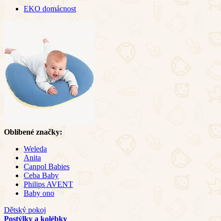
EKO domácnost
Oblíbené značky:
Weleda
Anita
Canpol Babies
Ceba Baby
Philips AVENT
Baby ono
Dětský pokoj
Postýlky a kolébky