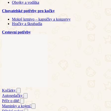
Obojky a vodítka
Chovatelské potřeby pro kočky
Mokré krmivo – kapsičky a konzervy
Hračky a škrabadla
Cestovní potřeby
Kočárky
Autosedačky
Péče o dítě
Maminky a kojení