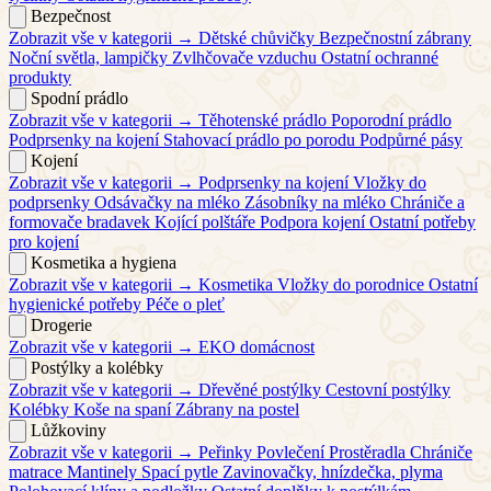
Bezpečnost
Zobrazit vše v kategorii →
Dětské chůvičky
Bezpečnostní zábrany
Noční světla, lampičky
Zvlhčovače vzduchu
Ostatní ochranné
produkty
Spodní prádlo
Zobrazit vše v kategorii →
Těhotenské prádlo
Poporodní prádlo
Podprsenky na kojení
Stahovací prádlo po porodu
Podpůrné pásy
Kojení
Zobrazit vše v kategorii →
Podprsenky na kojení
Vložky do
podprsenky
Odsávačky na mléko
Zásobníky na mléko
Chrániče a
formovače bradavek
Kojící polštáře
Podpora kojení
Ostatní potřeby
pro kojení
Kosmetika a hygiena
Zobrazit vše v kategorii →
Kosmetika
Vložky do porodnice
Ostatní
hygienické potřeby
Péče o pleť
Drogerie
Zobrazit vše v kategorii →
EKO domácnost
Postýlky a kolébky
Zobrazit vše v kategorii →
Dřevěné postýlky
Cestovní postýlky
Kolébky
Koše na spaní
Zábrany na postel
Lůžkoviny
Zobrazit vše v kategorii →
Peřinky
Povlečení
Prostěradla
Chrániče
matrace
Mantinely
Spací pytle
Zavinovačky, hnízdečka, plyma