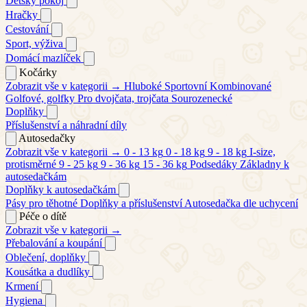
Dětský pokoj
Hračky
Cestování
Sport, výživa
Domácí mazlíček
Kočárky
Zobrazit vše v kategorii →
Hluboké
Sportovní
Kombinované
Golfové, golfky
Pro dvojčata, trojčata
Sourozenecké
Doplňky
Příslušenství a náhradní díly
Autosedačky
Zobrazit vše v kategorii →
0 - 13 kg
0 - 18 kg
9 - 18 kg
I-size,
protisměrné
9 - 25 kg
9 - 36 kg
15 - 36 kg
Podsedáky
Základny k
autosedačkám
Doplňky k autosedačkám
Pásy pro těhotné
Doplňky a příslušenství
Autosedačka dle uchycení
Péče o dítě
Zobrazit vše v kategorii →
Přebalování a koupání
Oblečení, doplňky
Kousátka a dudlíky
Krmení
Hygiena