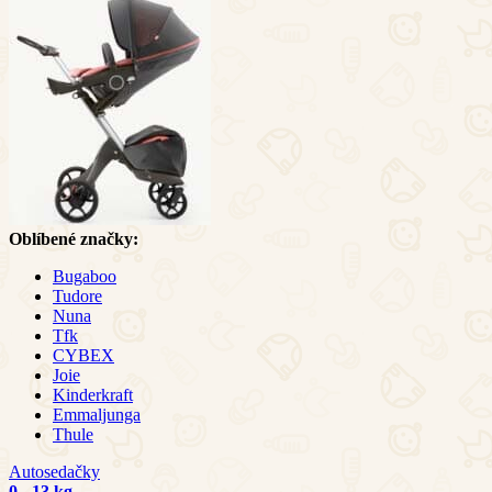
Oblíbené značky:
Bugaboo
Tudore
Nuna
Tfk
CYBEX
Joie
Kinderkraft
Emmaljunga
Thule
Autosedačky
0 - 13 kg