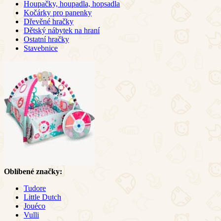
Houpačky, houpadla, hopsadla
Kočárky pro panenky
Dřevěné hračky
Dětský nábytek na hraní
Ostatní hračky
Stavebnice
Oblíbené značky:
Tudore
Little Dutch
Jouéco
Vulli