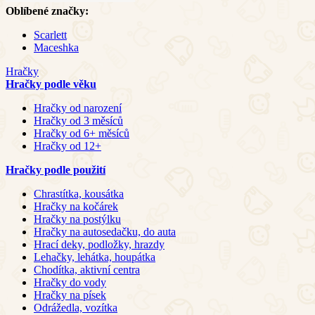
Oblíbené značky:
Scarlett
Maceshka
Hračky
Hračky podle věku
Hračky od narození
Hračky od 3 měsíců
Hračky od 6+ měsíců
Hračky od 12+
Hračky podle použití
Chrastítka, kousátka
Hračky na kočárek
Hračky na postýlku
Hračky na autosedačku, do auta
Hrací deky, podložky, hrazdy
Lehačky, lehátka, houpátka
Chodítka, aktivní centra
Hračky do vody
Hračky na písek
Odrážedla, vozítka