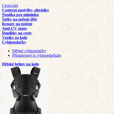
Cestování
Cestovní postýlky, ohrádky
Nosítka pro miminko
Šátky na nošení dětí
Krosny na nošení
Anti-UV stany
Doplňky na cesty
Vozíky za kolo
Cyklosedačky
Dětské cyklosedačky
Příslušenství k cyklosedačkám
Dětské helmy na kolo