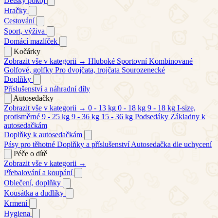
Dětský pokoj
Hračky
Cestování
Sport, výživa
Domácí mazlíček
Kočárky
Zobrazit vše v kategorii →
Hluboké
Sportovní
Kombinované
Golfové, golfky
Pro dvojčata, trojčata
Sourozenecké
Doplňky
Příslušenství a náhradní díly
Autosedačky
Zobrazit vše v kategorii →
0 - 13 kg
0 - 18 kg
9 - 18 kg
I-size,
protisměrné
9 - 25 kg
9 - 36 kg
15 - 36 kg
Podsedáky
Základny k
autosedačkám
Doplňky k autosedačkám
Pásy pro těhotné
Doplňky a příslušenství
Autosedačka dle uchycení
Péče o dítě
Zobrazit vše v kategorii →
Přebalování a koupání
Oblečení, doplňky
Kousátka a dudlíky
Krmení
Hygiena