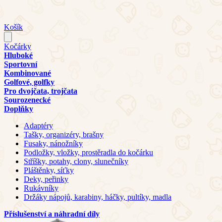
Košík
Kočárky
Hluboké
Sportovní
Kombinované
Golfové, golfky
Pro dvojčata, trojčata
Sourozenecké
Doplňky
Adaptéry
Tašky, organizéry, brašny
Fusaky, nánožníky
Podložky, vložky, prostěradla do kočárku
Stříšky, potahy, clony, slunečníky
Pláštěnky, síťky
Deky, peřinky
Rukávníky
Držáky nápojů, karabiny, háčky, pultíky, madla
Příslušenství a náhradní díly