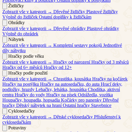
Polohovací klíny a podložky
Ostatní doplňky k postýlkám
Židličky
Zobrazit vše v kategorii →
Dřevěné židličky
Plastové židličky
Výplně do židliček
Ostatní doplňky k židličkám
Ohrádky
Zobrazit vše v kategorii →
Dřevěné ohrádky
Plastové ohrádky
Výplně do ohrádek
Nábytek
Zobrazit vše v kategorii →
Kompletní sestavy pokojů
Jednotlivé
díly nábytku
Hračky podle věku
Zobrazit vše v kategorii →
Hračky od narození
Hračky od 3 měsíců
Hračky od 6+ měsíců
Hračky od 12+
Hračky podle použití
Zobrazit vše v kategorii →
Chrastítka, kousátka
Hračky na kočárek
Hračky na postýlku
Hračky na autosedačku, do auta
Hrací deky,
podložky, hrazdy
Lehačky, lehátka, houpátka
Chodítka, aktivní
centra
Hračky do vody
Hračky na písek
Odrážedla, vozítka
Houpačky, houpadla, hopsadla
Kočárky pro panenky
Dřevěné
hračky
Dětský nábytek na hraní
Ostatní hračky
Stavebnice
Cyklosedačky
Zobrazit vše v kategorii →
Dětské cyklosedačky
Příslušenství k
cyklosedačkám
Potraviny