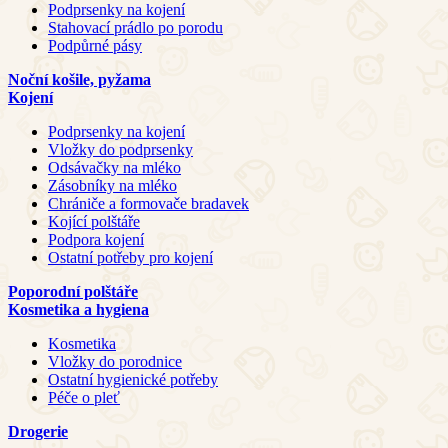
Podprsenky na kojení
Stahovací prádlo po porodu
Podpůrné pásy
Noční košile, pyžama
Kojení
Podprsenky na kojení
Vložky do podprsenky
Odsávačky na mléko
Zásobníky na mléko
Chrániče a formovače bradavek
Kojící polštáře
Podpora kojení
Ostatní potřeby pro kojení
Poporodní polštáře
Kosmetika a hygiena
Kosmetika
Vložky do porodnice
Ostatní hygienické potřeby
Péče o pleť
Drogerie