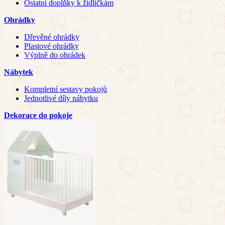
Ostatní doplňky k židličkám
Ohrádky
Dřevěné ohrádky
Plastové ohrádky
Výplně do ohrádek
Nábytek
Kompletní sestavy pokojů
Jednotlivé díly nábytku
Dekorace do pokoje