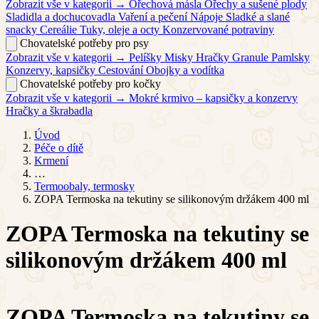
Zobrazit vše v kategorii →
Ořechová másla
Ořechy a sušené plody
Sladidla a dochucovadla
Vaření a pečení
Nápoje
Sladké a slané
snacky
Cereálie
Tuky, oleje a octy
Konzervované potraviny
Chovatelské potřeby pro psy
Zobrazit vše v kategorii →
Pelíšky
Misky
Hračky
Granule
Pamlsky
Konzervy, kapsičky
Cestování
Obojky a vodítka
Chovatelské potřeby pro kočky
Zobrazit vše v kategorii →
Mokré krmivo – kapsičky a konzervy
Hračky a škrabadla
Úvod
Péče o dítě
Krmení
…
Termoobaly, termosky
ZOPA Termoska na tekutiny se silikonovým držákem 400 ml
ZOPA Termoska na tekutiny se
silikonovým držákem 400 ml
ZOPA Termoska na tekutiny se