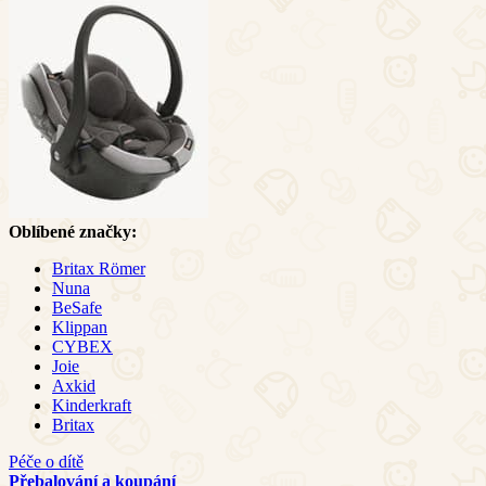
Oblíbené značky:
Britax Römer
Nuna
BeSafe
Klippan
CYBEX
Joie
Axkid
Kinderkraft
Britax
Péče o dítě
Přebalování a koupání