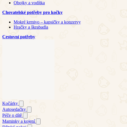
Obojky a vodítka
Chovatelské potřeby pro kočky
Mokré krmivo – kapsičky a konzervy
Hračky a škrabadla
Cestovní potřeby
Kočárky
Autosedačky
Péče o dítě
Maminky a kojení