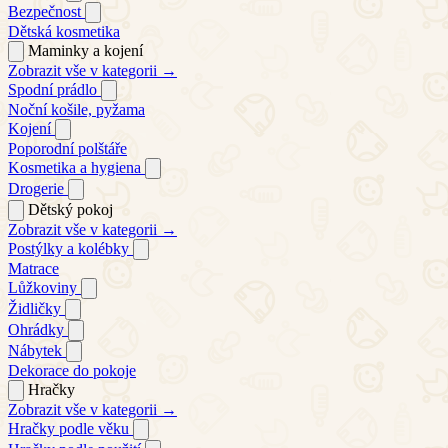
Bezpečnost
Dětská kosmetika
Maminky a kojení
Zobrazit vše v kategorii →
Spodní prádlo
Noční košile, pyžama
Kojení
Poporodní polštáře
Kosmetika a hygiena
Drogerie
Dětský pokoj
Zobrazit vše v kategorii →
Postýlky a kolébky
Matrace
Lůžkoviny
Židličky
Ohrádky
Nábytek
Dekorace do pokoje
Hračky
Zobrazit vše v kategorii →
Hračky podle věku