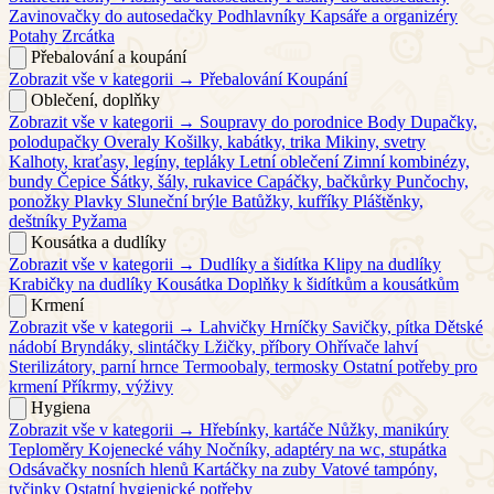
Zavinovačky do autosedačky
Podhlavníky
Kapsáře a organizéry
Potahy
Zrcátka
Přebalování a koupání
Zobrazit vše v kategorii →
Přebalování
Koupání
Oblečení, doplňky
Zobrazit vše v kategorii →
Soupravy do porodnice
Body
Dupačky,
polodupačky
Overaly
Košilky, kabátky, trika
Mikiny, svetry
Kalhoty, kraťasy, legíny, tepláky
Letní oblečení
Zimní kombinézy,
bundy
Čepice
Šátky, šály, rukavice
Capáčky, bačkůrky
Punčochy,
ponožky
Plavky
Sluneční brýle
Batůžky, kufříky
Pláštěnky,
deštníky
Pyžama
Kousátka a dudlíky
Zobrazit vše v kategorii →
Dudlíky a šidítka
Klipy na dudlíky
Krabičky na dudlíky
Kousátka
Doplňky k šidítkům a kousátkům
Krmení
Zobrazit vše v kategorii →
Lahvičky
Hrníčky
Savičky, pítka
Dětské
nádobí
Bryndáky, slintáčky
Lžičky, příbory
Ohřívače lahví
Sterilizátory, parní hrnce
Termoobaly, termosky
Ostatní potřeby pro
krmení
Příkrmy, výživy
Hygiena
Zobrazit vše v kategorii →
Hřebínky, kartáče
Nůžky, manikúry
Teploměry
Kojenecké váhy
Nočníky, adaptéry na wc, stupátka
Odsávačky nosních hlenů
Kartáčky na zuby
Vatové tampóny,
tyčinky
Ostatní hygienické potřeby