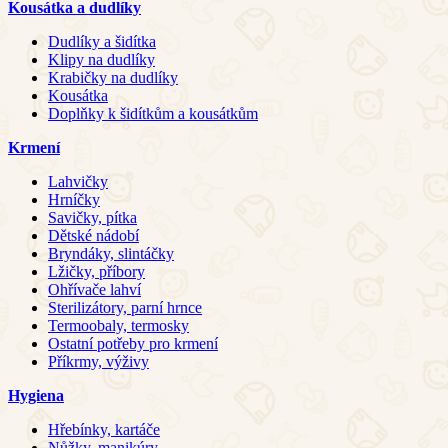
Kousátka a dudlíky
Dudlíky a šidítka
Klipy na dudlíky
Krabičky na dudlíky
Kousátka
Doplňky k šidítkům a kousátkům
Krmení
Lahvičky
Hrníčky
Savičky, pítka
Dětské nádobí
Bryndáky, slintáčky
Lžičky, příbory
Ohřívače lahví
Sterilizátory, parní hrnce
Termoobaly, termosky
Ostatní potřeby pro krmení
Příkrmy, výživy
Hygiena
Hřebínky, kartáče
Nůžky, manikúry