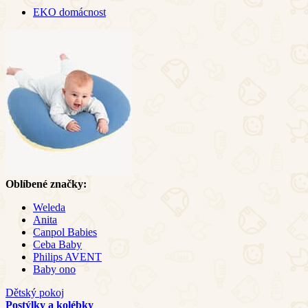
EKO domácnost
Oblíbené značky:
Weleda
Anita
Canpol Babies
Ceba Baby
Philips AVENT
Baby ono
Dětský pokoj
Postýlky a kolébky