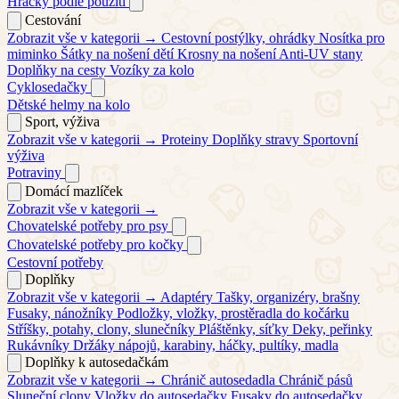
Hračky podle použití
Cestování
Zobrazit vše v kategorii →
Cestovní postýlky, ohrádky
Nosítka pro
miminko
Šátky na nošení dětí
Krosny na nošení
Anti-UV stany
Doplňky na cesty
Vozíky za kolo
Cyklosedačky
Dětské helmy na kolo
Sport, výživa
Zobrazit vše v kategorii →
Proteiny
Doplňky stravy
Sportovní
výživa
Potraviny
Domácí mazlíček
Zobrazit vše v kategorii →
Chovatelské potřeby pro psy
Chovatelské potřeby pro kočky
Cestovní potřeby
Doplňky
Zobrazit vše v kategorii →
Adaptéry
Tašky, organizéry, brašny
Fusaky, nánožníky
Podložky, vložky, prostěradla do kočárku
Stříšky, potahy, clony, slunečníky
Pláštěnky, síťky
Deky, peřinky
Rukávníky
Držáky nápojů, karabiny, háčky, pultíky, madla
Doplňky k autosedačkám
Zobrazit vše v kategorii →
Chránič autosedadla
Chránič pásů
Sluneční clony
Vložky do autosedačky
Fusaky do autosedačky