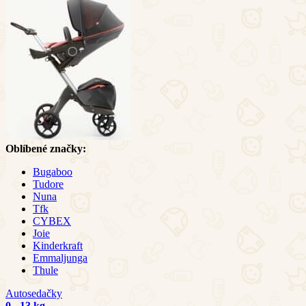
Oblíbené značky:
Bugaboo
Tudore
Nuna
Tfk
CYBEX
Joie
Kinderkraft
Emmaljunga
Thule
Autosedačky
0 - 13 kg