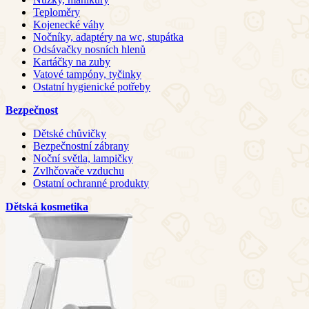
Teploměry
Kojenecké váhy
Nočníky, adaptéry na wc, stupátka
Odsávačky nosních hlenů
Kartáčky na zuby
Vatové tampóny, tyčinky
Ostatní hygienické potřeby
Bezpečnost
Dětské chůvičky
Bezpečnostní zábrany
Noční světla, lampičky
Zvlhčovače vzduchu
Ostatní ochranné produkty
Dětská kosmetika