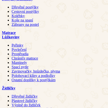
Dřevěné postýlky
Cestovní postýlky
Kolébky
Koše na spaní
Zábrany na postel
Matrace
Lůžkoviny
Peřinky
Povlečení
Prostěradla
Chrániče matrace
Mantinely
Spací pytle
Zavinovačky, hnízdečka, plyma
Polohovací klíny a podložky
Ostatní doplňky k postýlkám
Židličky
Dřevěné židličky
Plastové židličky
Výplně do židliček