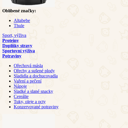
Oblíbené značky:
Altabebe
Thule
Sport, výživa
Proteiny
Doplňky stravy
Sportovní výživa
Potraviny
Ořechová másla
Ořechy a sušené plody
Sladidla a dochucovadla
Vaření a pečení
Nápoje
Sladké a slané snacky
Cereálie
Tuky, oleje a octy
Konzervované potraviny