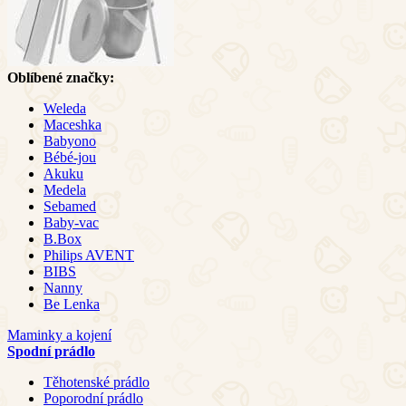
Oblíbené značky:
Weleda
Maceshka
Babyono
Bébé-jou
Akuku
Medela
Sebamed
Baby-vac
B.Box
Philips AVENT
BIBS
Nanny
Be Lenka
Maminky a kojení
Spodní prádlo
Těhotenské prádlo
Poporodní prádlo