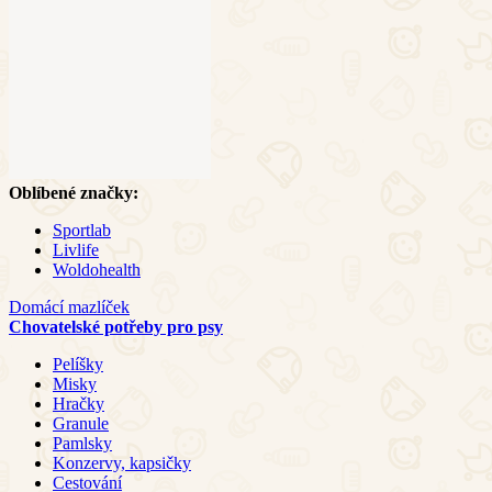
Oblíbené značky:
Sportlab
Livlife
Woldohealth
Domácí mazlíček
Chovatelské potřeby pro psy
Pelíšky
Misky
Hračky
Granule
Pamlsky
Konzervy, kapsičky
Cestování