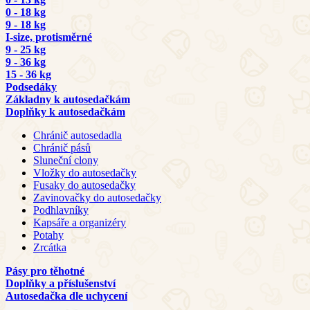
0 - 18 kg
9 - 18 kg
I-size, protisměrné
9 - 25 kg
9 - 36 kg
15 - 36 kg
Podsedáky
Základny k autosedačkám
Doplňky k autosedačkám
Chránič autosedadla
Chránič pásů
Sluneční clony
Vložky do autosedačky
Fusaky do autosedačky
Zavinovačky do autosedačky
Podhlavníky
Kapsáře a organizéry
Potahy
Zrcátka
Pásy pro těhotné
Doplňky a příslušenství
Autosedačka dle uchycení