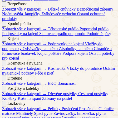
Bezpečnost
Zobrazit vše v kategorii →
Dětské chůvičky
Bezpečnostní zábrany
Noční světla, lampičky
Zvlhčovače vzduchu
Ostatní ochranné
produkty
Spodní prádlo
Zobrazit vše v kategorii →
Těhotenské prádlo
Poporodní prádlo
Podprsenky na kojení
Stahovací prádlo po porodu
Podpůrné pásy
Kojení
Zobrazit vše v kategorii →
Podprsenky na kojení
Vložky do
podprsenky
Odsávačky na mléko
Zásobníky na mléko
Chrániče a
formovače bradavek
Kojící polštáře
Podpora kojení
Ostatní potřeby
pro kojení
Kosmetika a hygiena
Zobrazit vše v kategorii →
Kosmetika
Vložky do porodnice
Ostatní
hygienické potřeby
Péče o pleť
Drogerie
Zobrazit vše v kategorii →
EKO domácnost
Postýlky a kolébky
Zobrazit vše v kategorii →
Dřevěné postýlky
Cestovní postýlky
Kolébky
Koše na spaní
Zábrany na postel
Lůžkoviny
Zobrazit vše v kategorii →
Peřinky
Povlečení
Prostěradla
Chrániče
matrace
Mantinely
Spací pytle
Zavinovačky, hnízdečka, plyma