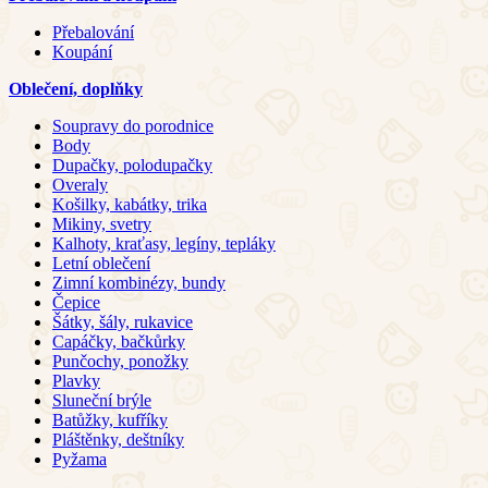
Přebalování
Koupání
Oblečení, doplňky
Soupravy do porodnice
Body
Dupačky, polodupačky
Overaly
Košilky, kabátky, trika
Mikiny, svetry
Kalhoty, kraťasy, legíny, tepláky
Letní oblečení
Zimní kombinézy, bundy
Čepice
Šátky, šály, rukavice
Capáčky, bačkůrky
Punčochy, ponožky
Plavky
Sluneční brýle
Batůžky, kufříky
Pláštěnky, deštníky
Pyžama