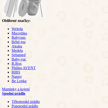
Oblíbené značky:
Weleda
Maceshka
Babyono
Bébé-jou
Akuku
Medela
Sebamed
Baby-vac
B.Box
Philips AVENT
BIBS
Nanny
Be Lenka
Maminky a kojení
Spodní prádlo
Těhotenské prádlo
Poporodní prádlo