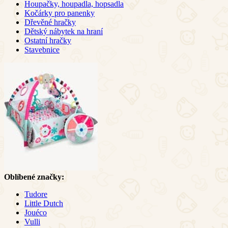
Houpačky, houpadla, hopsadla
Kočárky pro panenky
Dřevěné hračky
Dětský nábytek na hraní
Ostatní hračky
Stavebnice
Oblíbené značky:
Tudore
Little Dutch
Jouéco
Vulli