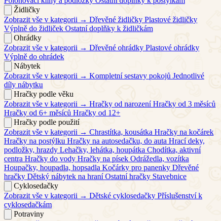
Polohovací klíny a podložky
Ostatní doplňky k postýlkám
Židličky
Zobrazit vše v kategorii →
Dřevěné židličky
Plastové židličky
Výplně do židliček
Ostatní doplňky k židličkám
Ohrádky
Zobrazit vše v kategorii →
Dřevěné ohrádky
Plastové ohrádky
Výplně do ohrádek
Nábytek
Zobrazit vše v kategorii →
Kompletní sestavy pokojů
Jednotlivé
díly nábytku
Hračky podle věku
Zobrazit vše v kategorii →
Hračky od narození
Hračky od 3 měsíců
Hračky od 6+ měsíců
Hračky od 12+
Hračky podle použití
Zobrazit vše v kategorii →
Chrastítka, kousátka
Hračky na kočárek
Hračky na postýlku
Hračky na autosedačku, do auta
Hrací deky,
podložky, hrazdy
Lehačky, lehátka, houpátka
Chodítka, aktivní
centra
Hračky do vody
Hračky na písek
Odrážedla, vozítka
Houpačky, houpadla, hopsadla
Kočárky pro panenky
Dřevěné
hračky
Dětský nábytek na hraní
Ostatní hračky
Stavebnice
Cyklosedačky
Zobrazit vše v kategorii →
Dětské cyklosedačky
Příslušenství k
cyklosedačkám
Potraviny