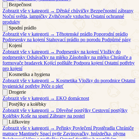
Bezpečnost
Zobrazit vše v kategorii →
Dětské chůvičky
Bezpečnostní zábrany
Noční světla, lampičky
Zvlhčovače vzduchu
Ostatní ochranné
produkty
Spodní prádlo
Zobrazit vše v kategorii →
Těhotenské prádlo
Poporodní prádlo
Podprsenky na kojení
Stahovací prádlo po porodu
Podpůrné pásy
Kojení
Zobrazit vše v kategorii →
Podprsenky na kojení
Vložky do
podprsenky
Odsávačky na mléko
Zásobníky na mléko
Chrániče a
formovače bradavek
Kojící polštáře
Podpora kojení
Ostatní potřeby
pro kojení
Kosmetika a hygiena
Zobrazit vše v kategorii →
Kosmetika
Vložky do porodnice
Ostatní
hygienické potřeby
Péče o pleť
Drogerie
Zobrazit vše v kategorii →
EKO domácnost
Postýlky a kolébky
Zobrazit vše v kategorii →
Dřevěné postýlky
Cestovní postýlky
Kolébky
Koše na spaní
Zábrany na postel
Lůžkoviny
Zobrazit vše v kategorii →
Peřinky
Povlečení
Prostěradla
Chrániče
matrace
Mantinely
Spací pytle
Zavinovačky, hnízdečka, plyma