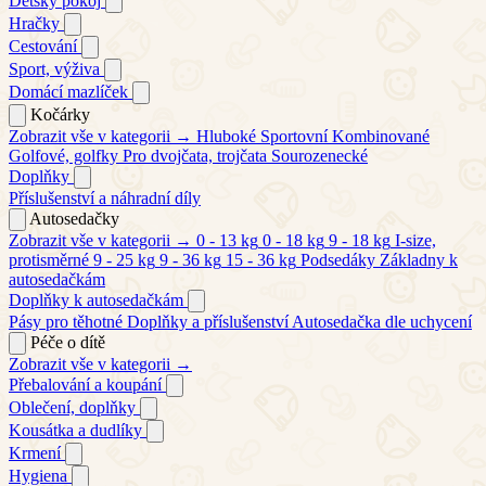
Dětský pokoj
Hračky
Cestování
Sport, výživa
Domácí mazlíček
Kočárky
Zobrazit vše v kategorii →
Hluboké
Sportovní
Kombinované
Golfové, golfky
Pro dvojčata, trojčata
Sourozenecké
Doplňky
Příslušenství a náhradní díly
Autosedačky
Zobrazit vše v kategorii →
0 - 13 kg
0 - 18 kg
9 - 18 kg
I-size,
protisměrné
9 - 25 kg
9 - 36 kg
15 - 36 kg
Podsedáky
Základny k
autosedačkám
Doplňky k autosedačkám
Pásy pro těhotné
Doplňky a příslušenství
Autosedačka dle uchycení
Péče o dítě
Zobrazit vše v kategorii →
Přebalování a koupání
Oblečení, doplňky
Kousátka a dudlíky
Krmení
Hygiena