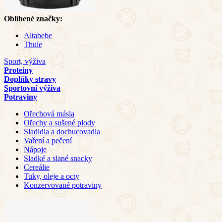
Oblíbené značky:
Altabebe
Thule
Sport, výživa
Proteiny
Doplňky stravy
Sportovní výživa
Potraviny
Ořechová másla
Ořechy a sušené plody
Sladidla a dochucovadla
Vaření a pečení
Nápoje
Sladké a slané snacky
Cereálie
Tuky, oleje a octy
Konzervované potraviny