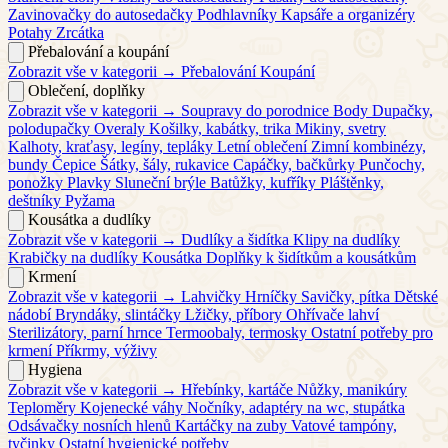
Zavinovačky do autosedačky
Podhlavníky
Kapsáře a organizéry
Potahy
Zrcátka
Přebalování a koupání
Zobrazit vše v kategorii →
Přebalování
Koupání
Oblečení, doplňky
Zobrazit vše v kategorii →
Soupravy do porodnice
Body
Dupačky,
polodupačky
Overaly
Košilky, kabátky, trika
Mikiny, svetry
Kalhoty, kraťasy, legíny, tepláky
Letní oblečení
Zimní kombinézy,
bundy
Čepice
Šátky, šály, rukavice
Capáčky, bačkůrky
Punčochy,
ponožky
Plavky
Sluneční brýle
Batůžky, kufříky
Pláštěnky,
deštníky
Pyžama
Kousátka a dudlíky
Zobrazit vše v kategorii →
Dudlíky a šidítka
Klipy na dudlíky
Krabičky na dudlíky
Kousátka
Doplňky k šidítkům a kousátkům
Krmení
Zobrazit vše v kategorii →
Lahvičky
Hrníčky
Savičky, pítka
Dětské
nádobí
Bryndáky, slintáčky
Lžičky, příbory
Ohřívače lahví
Sterilizátory, parní hrnce
Termoobaly, termosky
Ostatní potřeby pro
krmení
Příkrmy, výživy
Hygiena
Zobrazit vše v kategorii →
Hřebínky, kartáče
Nůžky, manikúry
Teploměry
Kojenecké váhy
Nočníky, adaptéry na wc, stupátka
Odsávačky nosních hlenů
Kartáčky na zuby
Vatové tampóny,
tyčinky
Ostatní hygienické potřeby