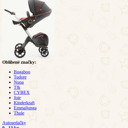
Oblíbené značky:
Bugaboo
Tudore
Nuna
Tfk
CYBEX
Joie
Kinderkraft
Emmaljunga
Thule
Autosedačky
0 - 13 kg