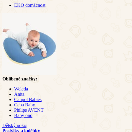
EKO domácnost
Oblíbené značky:
Weleda
Anita
Canpol Babies
Ceba Baby
Philips AVENT
Baby ono
Dětský pokoj
Postýlky a kolébky