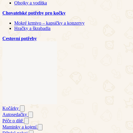
Obojky a vodítka
Chovatelské potřeby pro kočky
Mokré krmivo – kapsičky a konzervy
Hračky a škrabadla
Cestovní potřeby
Kočárky
Autosedačky
Péče o dítě
Maminky a kojení