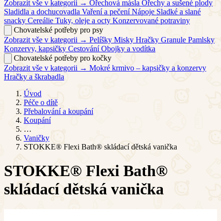
Zobrazit vše v kategorii →
Ořechová másla
Ořechy a sušené plody
Sladidla a dochucovadla
Vaření a pečení
Nápoje
Sladké a slané
snacky
Cereálie
Tuky, oleje a octy
Konzervované potraviny
Chovatelské potřeby pro psy
Zobrazit vše v kategorii →
Pelíšky
Misky
Hračky
Granule
Pamlsky
Konzervy, kapsičky
Cestování
Obojky a vodítka
Chovatelské potřeby pro kočky
Zobrazit vše v kategorii →
Mokré krmivo – kapsičky a konzervy
Hračky a škrabadla
Úvod
Péče o dítě
Přebalování a koupání
Koupání
…
Vaničky
STOKKE® Flexi Bath® skládací dětská vanička
STOKKE® Flexi Bath®
skládací dětská vanička