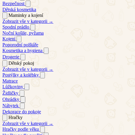
Bezpečnost
Dětská kosmetika
Maminky a kojení
Zobrazit vše v kategorii →
Spodní prádlo
Noční košile, pyžama
Kojení
Poporodní polštáře
Kosmetika a hygiena
Drogerie
Dětský pokoj
Zobrazit vše v kategorii →
Postýlky a kolébky
Matrace
Lůžkoviny
Židličky
Ohrádky
Nábytek
Dekorace do pokoje
Hračky
Zobrazit vše v kategorii →
Hračky podle věku