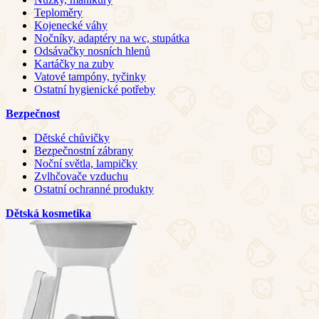
Teploměry
Kojenecké váhy
Nočníky, adaptéry na wc, stupátka
Odsávačky nosních hlenů
Kartáčky na zuby
Vatové tampóny, tyčinky
Ostatní hygienické potřeby
Bezpečnost
Dětské chůvičky
Bezpečnostní zábrany
Noční světla, lampičky
Zvlhčovače vzduchu
Ostatní ochranné produkty
Dětská kosmetika