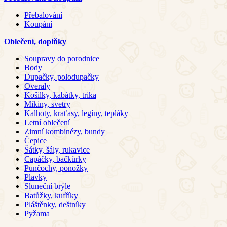
Přebalování
Koupání
Oblečení, doplňky
Soupravy do porodnice
Body
Dupačky, polodupačky
Overaly
Košilky, kabátky, trika
Mikiny, svetry
Kalhoty, kraťasy, legíny, tepláky
Letní oblečení
Zimní kombinézy, bundy
Čepice
Šátky, šály, rukavice
Capáčky, bačkůrky
Punčochy, ponožky
Plavky
Sluneční brýle
Batůžky, kufříky
Pláštěnky, deštníky
Pyžama