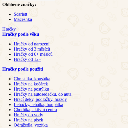
Oblíbené značky:
Scarlett
Maceshka
Hračky
Hračky podle věku
Hračky od narození
Hračky od 3 měsíců
Hračky od 6+ měsíců
Hračky od 12+
Hračky podle použití
Chrastítka, kousátka
Hračky na kočárek
Hračky na postýlku
Hračky na autosedačku, do auta
Hrací deky, podložky, hrazdy
Lehačky, lehátka, houpátka
Chodítka, aktivní centra
Hračky do vody
Hračky na písek
Odrážedla, vozítka