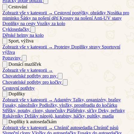
Hračky podle použití
Cestování
Zobrazit vše v kategorii →
Cestovní postýlky, ohrádky
Nosítka pro
miminko
Šátky na nošení dětí
Krosny na nošení
Anti-UV stany
Doplňky na cesty
Vozíky za kolo
Cyklosedačky
Dětské helmy na kolo
Sport, výživa
Zobrazit vše v kategorii →
Proteiny
Doplňky stravy
Sportovní
výživa
Potraviny
Domácí mazlíček
Zobrazit vše v kategorii →
Chovatelské potřeby pro psy
Chovatelské potřeby pro kočky
Cestovní potřeby
Doplňky
Zobrazit vše v kategorii →
Adaptéry
Tašky, organizéry, brašny
Fusaky, nánožníky
Podložky, vložky, prostěradla do kočárku
Stříšky, potahy, clony, slunečníky
Pláštěnky, síťky
Deky, peřinky
Rukávníky
Držáky nápojů, karabiny, háčky, pultíky, madla
Doplňky k autosedačkám
Zobrazit vše v kategorii →
Chránič autosedadla
Chránič pásů
Sluneční clony
Vložky do autosedačky
Fusaky do autosedačky