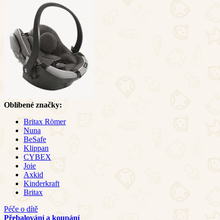
Oblíbené značky:
Britax Römer
Nuna
BeSafe
Klippan
CYBEX
Joie
Axkid
Kinderkraft
Britax
Péče o dítě
Přebalování a koupání