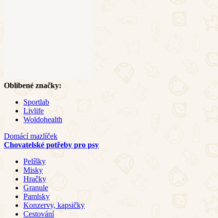
Oblíbené značky:
Sportlab
Livlife
Woldohealth
Domácí mazlíček
Chovatelské potřeby pro psy
Pelíšky
Misky
Hračky
Granule
Pamlsky
Konzervy, kapsičky
Cestování