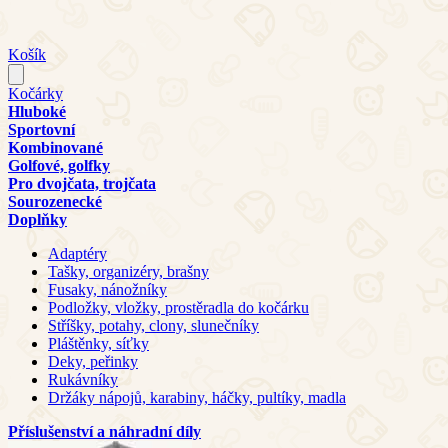
Košík
Kočárky
Hluboké
Sportovní
Kombinované
Golfové, golfky
Pro dvojčata, trojčata
Sourozenecké
Doplňky
Adaptéry
Tašky, organizéry, brašny
Fusaky, nánožníky
Podložky, vložky, prostěradla do kočárku
Stříšky, potahy, clony, slunečníky
Pláštěnky, síťky
Deky, peřinky
Rukávníky
Držáky nápojů, karabiny, háčky, pultíky, madla
Příslušenství a náhradní díly