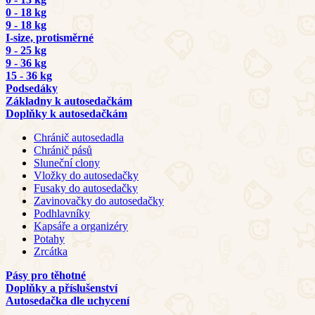
0 - 18 kg
9 - 18 kg
I-size, protisměrné
9 - 25 kg
9 - 36 kg
15 - 36 kg
Podsedáky
Základny k autosedačkám
Doplňky k autosedačkám
Chránič autosedadla
Chránič pásů
Sluneční clony
Vložky do autosedačky
Fusaky do autosedačky
Zavinovačky do autosedačky
Podhlavníky
Kapsáře a organizéry
Potahy
Zrcátka
Pásy pro těhotné
Doplňky a příslušenství
Autosedačka dle uchycení