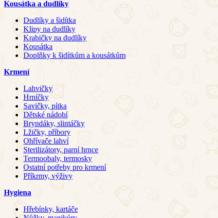
Kousátka a dudlíky
Dudlíky a šidítka
Klipy na dudlíky
Krabičky na dudlíky
Kousátka
Doplňky k šidítkům a kousátkům
Krmení
Lahvičky
Hrníčky
Savičky, pítka
Dětské nádobí
Bryndáky, slintáčky
Lžičky, příbory
Ohřívače lahví
Sterilizátory, parní hrnce
Termoobaly, termosky
Ostatní potřeby pro krmení
Příkrmy, výživy
Hygiena
Hřebínky, kartáče
Nůžky, manikúry