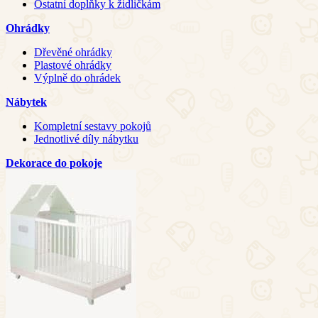
Ostatní doplňky k židličkám
Ohrádky
Dřevěné ohrádky
Plastové ohrádky
Výplně do ohrádek
Nábytek
Kompletní sestavy pokojů
Jednotlivé díly nábytku
Dekorace do pokoje