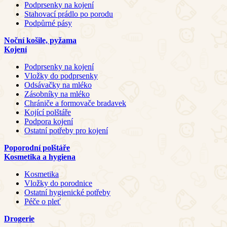
Podprsenky na kojení
Stahovací prádlo po porodu
Podpůrné pásy
Noční košile, pyžama
Kojení
Podprsenky na kojení
Vložky do podprsenky
Odsávačky na mléko
Zásobníky na mléko
Chrániče a formovače bradavek
Kojící polštáře
Podpora kojení
Ostatní potřeby pro kojení
Poporodní polštáře
Kosmetika a hygiena
Kosmetika
Vložky do porodnice
Ostatní hygienické potřeby
Péče o pleť
Drogerie