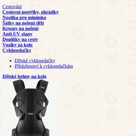
Cestování
Cestovní postýlky, ohrádky
Nosítka pro miminko
Šátky na nošení dětí
Krosny na nošení
Anti-UV stany
Doplňky na cesty
Vozíky za kolo
Cyklosedačky
Dětské cyklosedačky
Příslušenství k cyklosedačkám
Dětské helmy na kolo