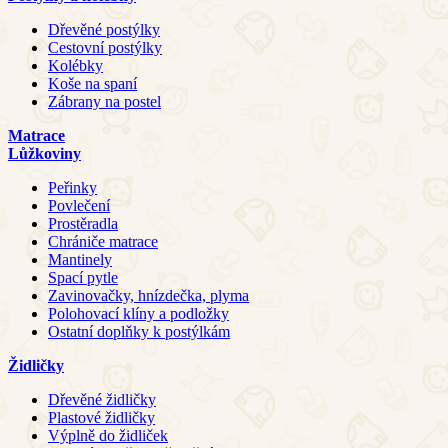
Dřevěné postýlky
Cestovní postýlky
Kolébky
Koše na spaní
Zábrany na postel
Matrace
Lůžkoviny
Peřinky
Povlečení
Prostěradla
Chrániče matrace
Mantinely
Spací pytle
Zavinovačky, hnízdečka, plyma
Polohovací klíny a podložky
Ostatní doplňky k postýlkám
Židličky
Dřevěné židličky
Plastové židličky
Výplně do židliček