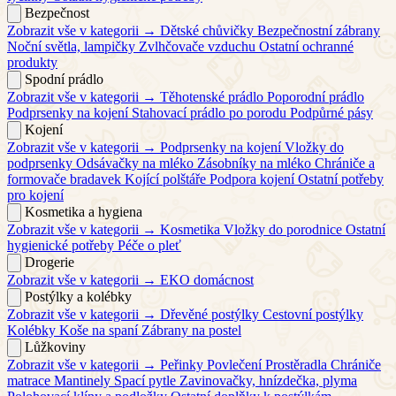
Bezpečnost
Zobrazit vše v kategorii →
Dětské chůvičky
Bezpečnostní zábrany
Noční světla, lampičky
Zvlhčovače vzduchu
Ostatní ochranné
produkty
Spodní prádlo
Zobrazit vše v kategorii →
Těhotenské prádlo
Poporodní prádlo
Podprsenky na kojení
Stahovací prádlo po porodu
Podpůrné pásy
Kojení
Zobrazit vše v kategorii →
Podprsenky na kojení
Vložky do
podprsenky
Odsávačky na mléko
Zásobníky na mléko
Chrániče a
formovače bradavek
Kojící polštáře
Podpora kojení
Ostatní potřeby
pro kojení
Kosmetika a hygiena
Zobrazit vše v kategorii →
Kosmetika
Vložky do porodnice
Ostatní
hygienické potřeby
Péče o pleť
Drogerie
Zobrazit vše v kategorii →
EKO domácnost
Postýlky a kolébky
Zobrazit vše v kategorii →
Dřevěné postýlky
Cestovní postýlky
Kolébky
Koše na spaní
Zábrany na postel
Lůžkoviny
Zobrazit vše v kategorii →
Peřinky
Povlečení
Prostěradla
Chrániče
matrace
Mantinely
Spací pytle
Zavinovačky, hnízdečka, plyma