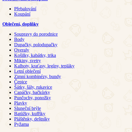
Přebalování
Koupání
Oblečení, doplňky
Soupravy do porodnice
Body
Dupačky, polodupačky
Overaly
Košilky, kabátky, trika
Mikiny, svetry
Kalhoty, kraťasy, legíny, tepláky
Letní oblečení
Zimní kombinézy, bundy
Čepice
Šátky, šály, rukavice
Capáčky, bačkůrky
Punčochy, ponožky
Plavky
Sluneční brýle
Batůžky, kufříky
Pláštěnky, deštníky
Pyžama