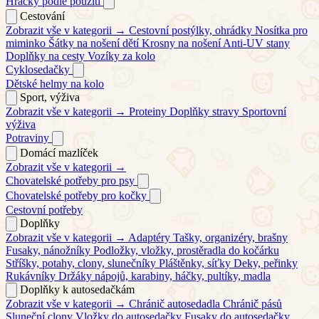
Hračky podle použití
Cestování
Zobrazit vše v kategorii →
Cestovní postýlky, ohrádky
Nosítka pro
miminko
Šátky na nošení dětí
Krosny na nošení
Anti-UV stany
Doplňky na cesty
Vozíky za kolo
Cyklosedačky
Dětské helmy na kolo
Sport, výživa
Zobrazit vše v kategorii →
Proteiny
Doplňky stravy
Sportovní
výživa
Potraviny
Domácí mazlíček
Zobrazit vše v kategorii →
Chovatelské potřeby pro psy
Chovatelské potřeby pro kočky
Cestovní potřeby
Doplňky
Zobrazit vše v kategorii →
Adaptéry
Tašky, organizéry, brašny
Fusaky, nánožníky
Podložky, vložky, prostěradla do kočárku
Stříšky, potahy, clony, slunečníky
Pláštěnky, síťky
Deky, peřinky
Rukávníky
Držáky nápojů, karabiny, háčky, pultíky, madla
Doplňky k autosedačkám
Zobrazit vše v kategorii →
Chránič autosedadla
Chránič pásů
Sluneční clony
Vložky do autosedačky
Fusaky do autosedačky