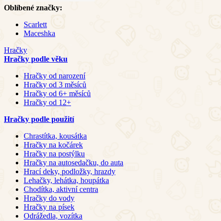
Oblíbené značky:
Scarlett
Maceshka
Hračky
Hračky podle věku
Hračky od narození
Hračky od 3 měsíců
Hračky od 6+ měsíců
Hračky od 12+
Hračky podle použití
Chrastítka, kousátka
Hračky na kočárek
Hračky na postýlku
Hračky na autosedačku, do auta
Hrací deky, podložky, hrazdy
Lehačky, lehátka, houpátka
Chodítka, aktivní centra
Hračky do vody
Hračky na písek
Odrážedla, vozítka