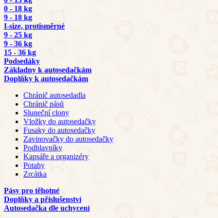
0 - 18 kg
9 - 18 kg
I-size, protisměrné
9 - 25 kg
9 - 36 kg
15 - 36 kg
Podsedáky
Základny k autosedačkám
Doplňky k autosedačkám
Chránič autosedadla
Chránič pásů
Sluneční clony
Vložky do autosedačky
Fusaky do autosedačky
Zavinovačky do autosedačky
Podhlavníky
Kapsáře a organizéry
Potahy
Zrcátka
Pásy pro těhotné
Doplňky a příslušenství
Autosedačka dle uchycení