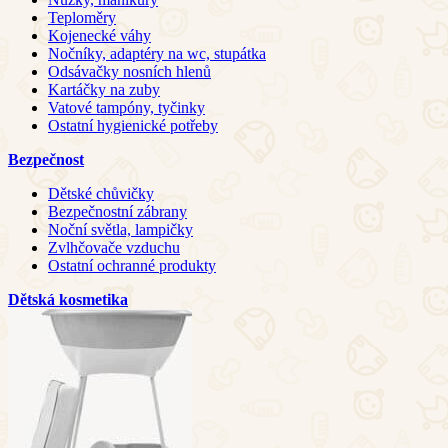
Teploměry
Kojenecké váhy
Nočníky, adaptéry na wc, stupátka
Odsávačky nosních hlenů
Kartáčky na zuby
Vatové tampóny, tyčinky
Ostatní hygienické potřeby
Bezpečnost
Dětské chůvičky
Bezpečnostní zábrany
Noční světla, lampičky
Zvlhčovače vzduchu
Ostatní ochranné produkty
Dětská kosmetika