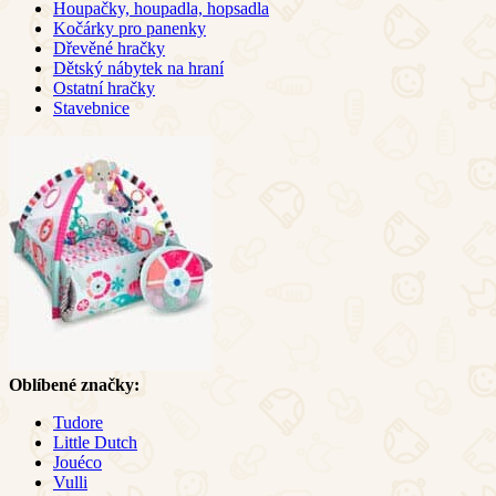
Houpačky, houpadla, hopsadla
Kočárky pro panenky
Dřevěné hračky
Dětský nábytek na hraní
Ostatní hračky
Stavebnice
Oblíbené značky:
Tudore
Little Dutch
Jouéco
Vulli