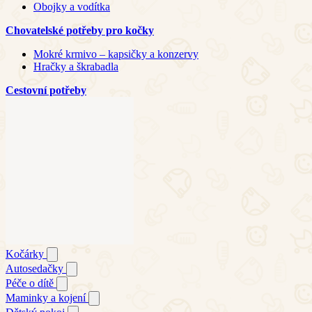
Obojky a vodítka
Chovatelské potřeby pro kočky
Mokré krmivo – kapsičky a konzervy
Hračky a škrabadla
Cestovní potřeby
Kočárky
Autosedačky
Péče o dítě
Maminky a kojení