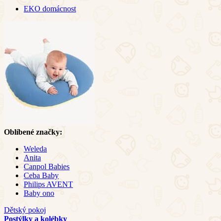
EKO domácnost
Oblíbené značky:
Weleda
Anita
Canpol Babies
Ceba Baby
Philips AVENT
Baby ono
Dětský pokoj
Postýlky a kolébky