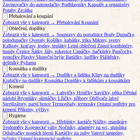
Zavinovačky do autosedačky
Podhlavníky
Kapsáře a organizéry
Potahy
Zrcátka
Přebalování a koupání
Zobrazit vše v kategorii →
Přebalování
Koupání
Oblečení, doplňky
Zobrazit vše v kategorii →
Soupravy do porodnice
Body
Dupačky,
polodupačky
Overaly
Košilky, kabátky, trika
Mikiny, svetry
Kalhoty, kraťasy, legíny, tepláky
Letní oblečení
Zimní kombinézy,
bundy
Čepice
Šátky, šály, rukavice
Capáčky, bačkůrky
Punčochy,
ponožky
Plavky
Sluneční brýle
Batůžky, kufříky
Pláštěnky,
deštníky
Pyžama
Kousátka a dudlíky
Zobrazit vše v kategorii →
Dudlíky a šidítka
Klipy na dudlíky
Krabičky na dudlíky
Kousátka
Doplňky k šidítkům a kousátkům
Krmení
Zobrazit vše v kategorii →
Lahvičky
Hrníčky
Savičky, pítka
Dětské
nádobí
Bryndáky, slintáčky
Lžičky, příbory
Ohřívače lahví
Sterilizátory, parní hrnce
Termoobaly, termosky
Ostatní potřeby pro
krmení
Příkrmy, výživy
Hygiena
Zobrazit vše v kategorii →
Hřebínky, kartáče
Nůžky, manikúry
Teploměry
Kojenecké váhy
Nočníky, adaptéry na wc, stupátka
Odsávačky nosních hlenů
Kartáčky na zuby
Vatové tampóny,
tyčinky
Ostatní hygienické potřeby