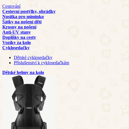
Cestování
Cestovní postýlky, ohrádky
Nosítka pro miminko
Šátky na nošení dětí
Krosny na nošení
Anti-UV stany
Doplňky na cesty
Vozíky za kolo
Cyklosedačky
Dětské cyklosedačky
Příslušenství k cyklosedačkám
Dětské helmy na kolo