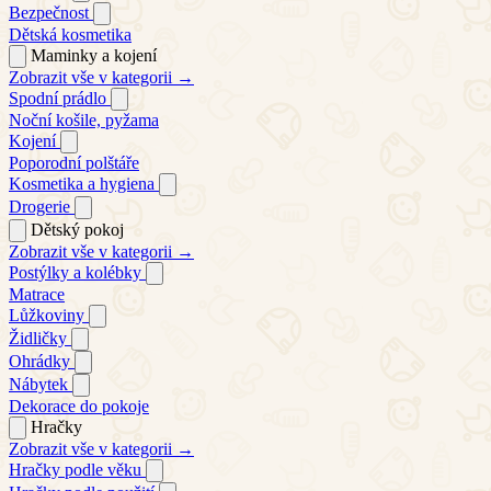
Bezpečnost
Dětská kosmetika
Maminky a kojení
Zobrazit vše v kategorii →
Spodní prádlo
Noční košile, pyžama
Kojení
Poporodní polštáře
Kosmetika a hygiena
Drogerie
Dětský pokoj
Zobrazit vše v kategorii →
Postýlky a kolébky
Matrace
Lůžkoviny
Židličky
Ohrádky
Nábytek
Dekorace do pokoje
Hračky
Zobrazit vše v kategorii →
Hračky podle věku