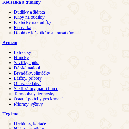
Kousátka a dudlíky
Dudlíky a šidítka
Klipy na dudlíky
Krabičky na dudlíky
Kousátka
Doplňky k šidítkům a kousátkům
Krmení
Lahvičky
Hrníčky
Savičky, pítka
Dětské nádobí
Bryndáky, slintáčky
Lžičky, příbory
Ohřívače lahví
Sterilizátory, parní hrnce
Termoobaly, termosky
Ostatní potřeby pro krmení
Příkrmy, výživy
Hygiena
Hřebínky, kartáče
Nůžky, manikúry