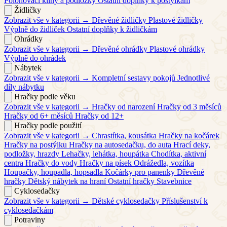
Polohovací klíny a podložky
Ostatní doplňky k postýlkám
Židličky
Zobrazit vše v kategorii →
Dřevěné židličky
Plastové židličky
Výplně do židliček
Ostatní doplňky k židličkám
Ohrádky
Zobrazit vše v kategorii →
Dřevěné ohrádky
Plastové ohrádky
Výplně do ohrádek
Nábytek
Zobrazit vše v kategorii →
Kompletní sestavy pokojů
Jednotlivé
díly nábytku
Hračky podle věku
Zobrazit vše v kategorii →
Hračky od narození
Hračky od 3 měsíců
Hračky od 6+ měsíců
Hračky od 12+
Hračky podle použití
Zobrazit vše v kategorii →
Chrastítka, kousátka
Hračky na kočárek
Hračky na postýlku
Hračky na autosedačku, do auta
Hrací deky,
podložky, hrazdy
Lehačky, lehátka, houpátka
Chodítka, aktivní
centra
Hračky do vody
Hračky na písek
Odrážedla, vozítka
Houpačky, houpadla, hopsadla
Kočárky pro panenky
Dřevěné
hračky
Dětský nábytek na hraní
Ostatní hračky
Stavebnice
Cyklosedačky
Zobrazit vše v kategorii →
Dětské cyklosedačky
Příslušenství k
cyklosedačkám
Potraviny