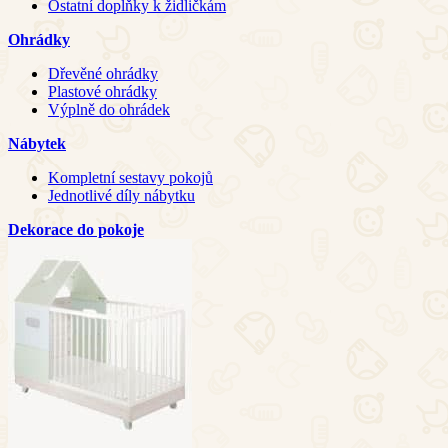
Ostatní doplňky k židličkám
Ohrádky
Dřevěné ohrádky
Plastové ohrádky
Výplně do ohrádek
Nábytek
Kompletní sestavy pokojů
Jednotlivé díly nábytku
Dekorace do pokoje