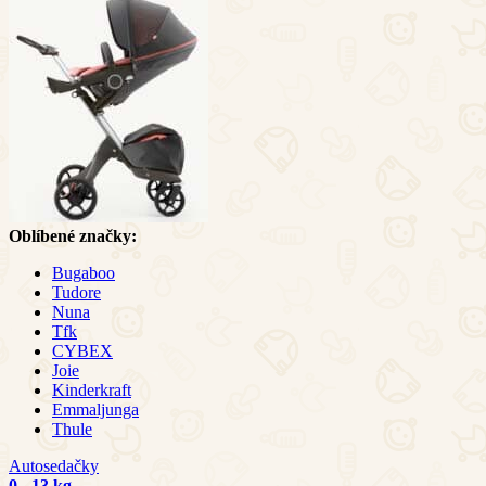
Oblíbené značky:
Bugaboo
Tudore
Nuna
Tfk
CYBEX
Joie
Kinderkraft
Emmaljunga
Thule
Autosedačky
0 - 13 kg