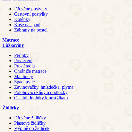
Dřevěné postýlky
Cestovní postýlky
Kolébky
Koše na spaní
Zábrany na postel
Matrace
Lůžkoviny
Peřinky
Povlečení
Prostěradla
Chrániče matrace
Mantinely
Spací pytle
Zavinovačky, hnízdečka, plyma
Polohovací klíny a podložky
Ostatní doplňky k postýlkám
Židličky
Dřevěné židličky
Plastové židličky
Výplně do židliček