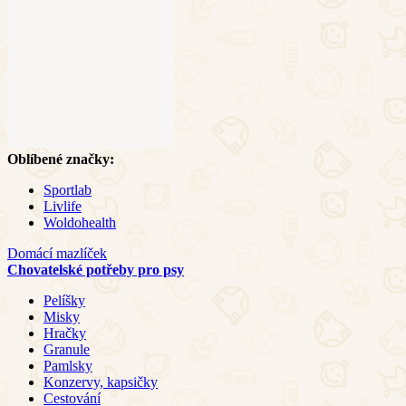
Oblíbené značky:
Sportlab
Livlife
Woldohealth
Domácí mazlíček
Chovatelské potřeby pro psy
Pelíšky
Misky
Hračky
Granule
Pamlsky
Konzervy, kapsičky
Cestování