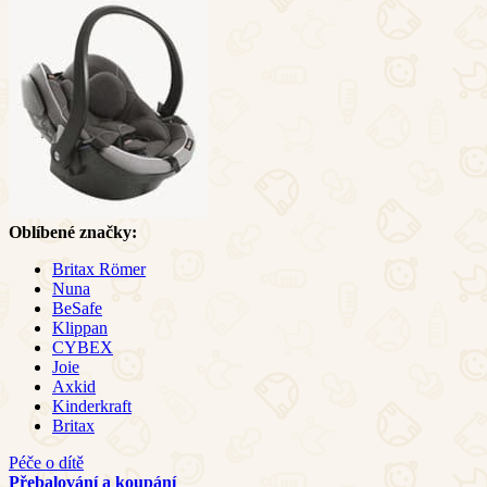
Oblíbené značky:
Britax Römer
Nuna
BeSafe
Klippan
CYBEX
Joie
Axkid
Kinderkraft
Britax
Péče o dítě
Přebalování a koupání