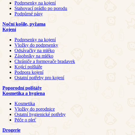
Podprsenky na kojení
Stahovací prádlo po porodu
Podpůrné pásy
Noční košile, pyžama
Kojení
Podprsenky na kojení
Vložky do podprsenky
Odsávačky na mléko
Zásobníky na mléko
Chrániče a formovače bradavek
Kojící polštáře
Podpora kojení
Ostatní potřeby pro kojení
Poporodní polštáře
Kosmetika a hygiena
Kosmetika
Vložky do porodnice
Ostatní hygienické potřeby
Péče o pleť
Drogerie