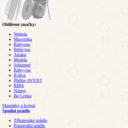
Oblíbené značky:
Weleda
Maceshka
Babyono
Bébé-jou
Akuku
Medela
Sebamed
Baby-vac
B.Box
Philips AVENT
BIBS
Nanny
Be Lenka
Maminky a kojení
Spodní prádlo
Těhotenské prádlo
Poporodní prádlo