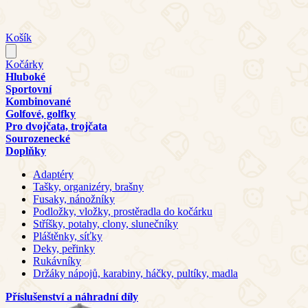
Košík
Kočárky
Hluboké
Sportovní
Kombinované
Golfové, golfky
Pro dvojčata, trojčata
Sourozenecké
Doplňky
Adaptéry
Tašky, organizéry, brašny
Fusaky, nánožníky
Podložky, vložky, prostěradla do kočárku
Stříšky, potahy, clony, slunečníky
Pláštěnky, síťky
Deky, peřinky
Rukávníky
Držáky nápojů, karabiny, háčky, pultíky, madla
Příslušenství a náhradní díly