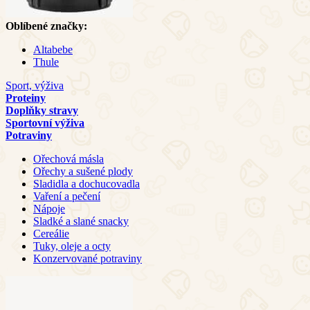
Oblíbené značky:
Altabebe
Thule
Sport, výživa
Proteiny
Doplňky stravy
Sportovní výživa
Potraviny
Ořechová másla
Ořechy a sušené plody
Sladidla a dochucovadla
Vaření a pečení
Nápoje
Sladké a slané snacky
Cereálie
Tuky, oleje a octy
Konzervované potraviny