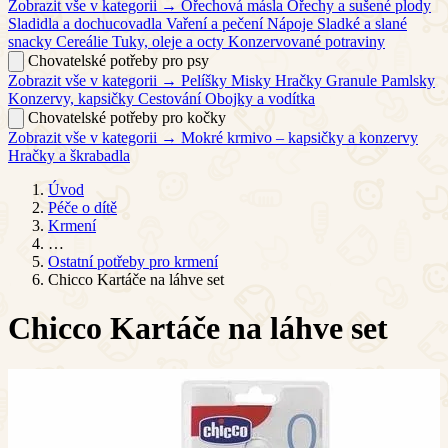
Zobrazit vše v kategorii →
Ořechová másla
Ořechy a sušené plody
Sladidla a dochucovadla
Vaření a pečení
Nápoje
Sladké a slané
snacky
Cereálie
Tuky, oleje a octy
Konzervované potraviny
Chovatelské potřeby pro psy
Zobrazit vše v kategorii →
Pelíšky
Misky
Hračky
Granule
Pamlsky
Konzervy, kapsičky
Cestování
Obojky a vodítka
Chovatelské potřeby pro kočky
Zobrazit vše v kategorii →
Mokré krmivo – kapsičky a konzervy
Hračky a škrabadla
Úvod
Péče o dítě
Krmení
…
Ostatní potřeby pro krmení
Chicco Kartáče na láhve set
Chicco Kartáče na láhve set