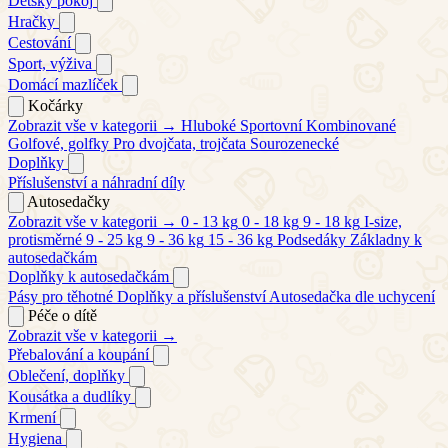
Dětský pokoj
Hračky
Cestování
Sport, výživa
Domácí mazlíček
Kočárky
Zobrazit vše v kategorii →
Hluboké
Sportovní
Kombinované
Golfové, golfky
Pro dvojčata, trojčata
Sourozenecké
Doplňky
Příslušenství a náhradní díly
Autosedačky
Zobrazit vše v kategorii →
0 - 13 kg
0 - 18 kg
9 - 18 kg
I-size,
protisměrné
9 - 25 kg
9 - 36 kg
15 - 36 kg
Podsedáky
Základny k
autosedačkám
Doplňky k autosedačkám
Pásy pro těhotné
Doplňky a příslušenství
Autosedačka dle uchycení
Péče o dítě
Zobrazit vše v kategorii →
Přebalování a koupání
Oblečení, doplňky
Kousátka a dudlíky
Krmení
Hygiena