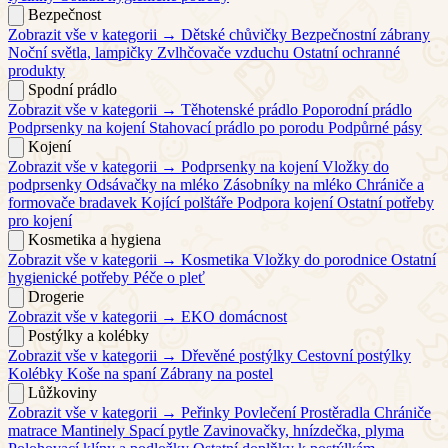
Bezpečnost
Zobrazit vše v kategorii →
Dětské chůvičky
Bezpečnostní zábrany
Noční světla, lampičky
Zvlhčovače vzduchu
Ostatní ochranné
produkty
Spodní prádlo
Zobrazit vše v kategorii →
Těhotenské prádlo
Poporodní prádlo
Podprsenky na kojení
Stahovací prádlo po porodu
Podpůrné pásy
Kojení
Zobrazit vše v kategorii →
Podprsenky na kojení
Vložky do
podprsenky
Odsávačky na mléko
Zásobníky na mléko
Chrániče a
formovače bradavek
Kojící polštáře
Podpora kojení
Ostatní potřeby
pro kojení
Kosmetika a hygiena
Zobrazit vše v kategorii →
Kosmetika
Vložky do porodnice
Ostatní
hygienické potřeby
Péče o pleť
Drogerie
Zobrazit vše v kategorii →
EKO domácnost
Postýlky a kolébky
Zobrazit vše v kategorii →
Dřevěné postýlky
Cestovní postýlky
Kolébky
Koše na spaní
Zábrany na postel
Lůžkoviny
Zobrazit vše v kategorii →
Peřinky
Povlečení
Prostěradla
Chrániče
matrace
Mantinely
Spací pytle
Zavinovačky, hnízdečka, plyma