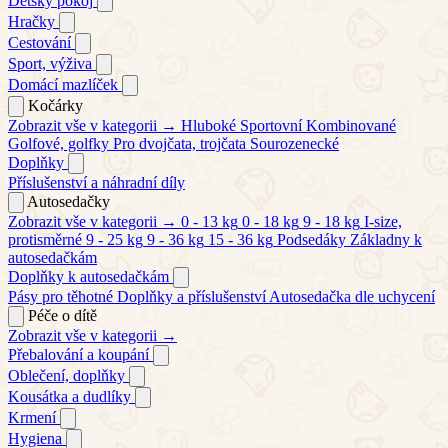
Dětský pokoj
Hračky
Cestování
Sport, výživa
Domácí mazlíček
Kočárky
Zobrazit vše v kategorii →
Hluboké
Sportovní
Kombinované
Golfové, golfky
Pro dvojčata, trojčata
Sourozenecké
Doplňky
Příslušenství a náhradní díly
Autosedačky
Zobrazit vše v kategorii →
0 - 13 kg
0 - 18 kg
9 - 18 kg
I-size,
protisměrné
9 - 25 kg
9 - 36 kg
15 - 36 kg
Podsedáky
Základny k
autosedačkám
Doplňky k autosedačkám
Pásy pro těhotné
Doplňky a příslušenství
Autosedačka dle uchycení
Péče o dítě
Zobrazit vše v kategorii →
Přebalování a koupání
Oblečení, doplňky
Kousátka a dudlíky
Krmení
Hygiena