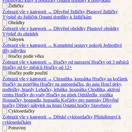
Polohovací klíny a podložky
Ostatní doplňky k postýlkám
Židličky
Zobrazit vše v kategorii →
Dřevěné židličky
Plastové židličky
Výplně do židliček
Ostatní doplňky k židličkám
Ohrádky
Zobrazit vše v kategorii →
Dřevěné ohrádky
Plastové ohrádky
Výplně do ohrádek
Nábytek
Zobrazit vše v kategorii →
Kompletní sestavy pokojů
Jednotlivé
díly nábytku
Hračky podle věku
Zobrazit vše v kategorii →
Hračky od narození
Hračky od 3 měsíců
Hračky od 6+ měsíců
Hračky od 12+
Hračky podle použití
Zobrazit vše v kategorii →
Chrastítka, kousátka
Hračky na kočárek
Hračky na postýlku
Hračky na autosedačku, do auta
Hrací deky,
podložky, hrazdy
Lehačky, lehátka, houpátka
Chodítka, aktivní
centra
Hračky do vody
Hračky na písek
Odrážedla, vozítka
Houpačky, houpadla, hopsadla
Kočárky pro panenky
Dřevěné
hračky
Dětský nábytek na hraní
Ostatní hračky
Stavebnice
Cyklosedačky
Zobrazit vše v kategorii →
Dětské cyklosedačky
Příslušenství k
cyklosedačkám
Potraviny