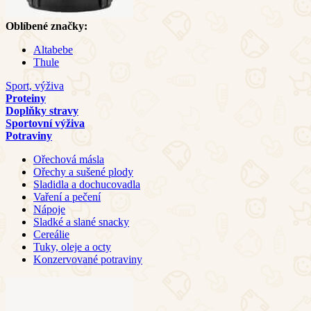
Oblíbené značky:
Altabebe
Thule
Sport, výživa
Proteiny
Doplňky stravy
Sportovní výživa
Potraviny
Ořechová másla
Ořechy a sušené plody
Sladidla a dochucovadla
Vaření a pečení
Nápoje
Sladké a slané snacky
Cereálie
Tuky, oleje a octy
Konzervované potraviny