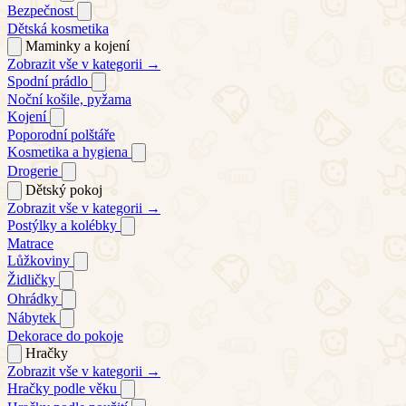
Bezpečnost
Dětská kosmetika
Maminky a kojení
Zobrazit vše v kategorii →
Spodní prádlo
Noční košile, pyžama
Kojení
Poporodní polštáře
Kosmetika a hygiena
Drogerie
Dětský pokoj
Zobrazit vše v kategorii →
Postýlky a kolébky
Matrace
Lůžkoviny
Židličky
Ohrádky
Nábytek
Dekorace do pokoje
Hračky
Zobrazit vše v kategorii →
Hračky podle věku