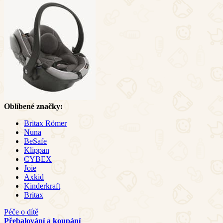
Oblíbené značky:
Britax Römer
Nuna
BeSafe
Klippan
CYBEX
Joie
Axkid
Kinderkraft
Britax
Péče o dítě
Přebalování a koupání