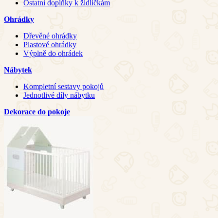
Ostatní doplňky k židličkám
Ohrádky
Dřevěné ohrádky
Plastové ohrádky
Výplně do ohrádek
Nábytek
Kompletní sestavy pokojů
Jednotlivé díly nábytku
Dekorace do pokoje