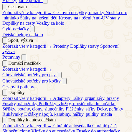
Hračky podle použití
Cestování
Zobrazit vše v kategorii →
Cestovní postýlky, ohrádky
Nosítka pro
miminko
Šátky na nošení dětí
Krosny na nošení
Anti-UV stany
Doplňky na cesty
Vozíky za kolo
Cyklosedačky
Dětské helmy na kolo
Sport, výživa
Zobrazit vše v kategorii →
Proteiny
Doplňky stravy
Sportovní
výživa
Potraviny
Domácí mazlíček
Zobrazit vše v kategorii →
Chovatelské potřeby pro psy
Chovatelské potřeby pro kočky
Cestovní potřeby
Doplňky
Zobrazit vše v kategorii →
Adaptéry
Tašky, organizéry, brašny
Fusaky, nánožníky
Podložky, vložky, prostěradla do kočárku
Stříšky, potahy, clony, slunečníky
Pláštěnky, síťky
Deky, peřinky
Rukávníky
Držáky nápojů, karabiny, háčky, pultíky, madla
Doplňky k autosedačkám
Zobrazit vše v kategorii →
Chránič autosedadla
Chránič pásů
Sluneční clony
Vložky do autosedačky
Fusaky do autosedačky