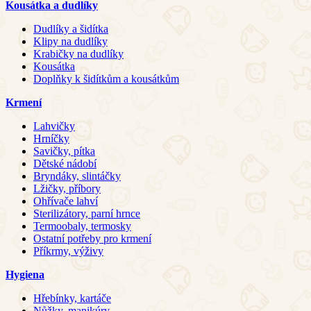
Kousátka a dudlíky
Dudlíky a šidítka
Klipy na dudlíky
Krabičky na dudlíky
Kousátka
Doplňky k šidítkům a kousátkům
Krmení
Lahvičky
Hrníčky
Savičky, pítka
Dětské nádobí
Bryndáky, slintáčky
Lžičky, příbory
Ohřívače lahví
Sterilizátory, parní hrnce
Termoobaly, termosky
Ostatní potřeby pro krmení
Příkrmy, výživy
Hygiena
Hřebínky, kartáče
Nůžky, manikúry