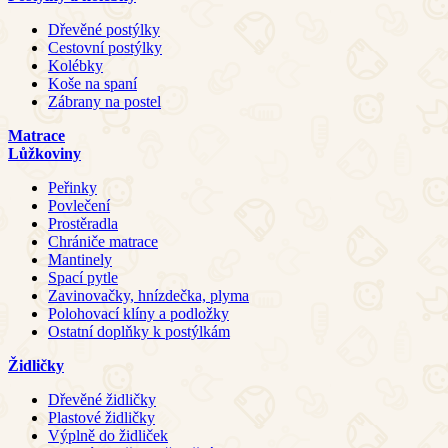
Dřevěné postýlky
Cestovní postýlky
Kolébky
Koše na spaní
Zábrany na postel
Matrace
Lůžkoviny
Peřinky
Povlečení
Prostěradla
Chrániče matrace
Mantinely
Spací pytle
Zavinovačky, hnízdečka, plyma
Polohovací klíny a podložky
Ostatní doplňky k postýlkám
Židličky
Dřevěné židličky
Plastové židličky
Výplně do židliček