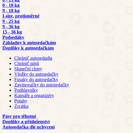
0 - 18 kg
9 - 18 kg
I-size, protisměrné
9 - 25 kg
9 - 36 kg
15 - 36 kg
Podsedáky
Základny k autosedačkám
Doplňky k autosedačkám
Chránič autosedadla
Chránič pásů
Sluneční clony
Vložky do autosedačky
Fusaky do autosedačky
Zavinovačky do autosedačky
Podhlavníky
Kapsáře a organizéry
Potahy
Zrcátka
Pásy pro těhotné
Doplňky a příslušenství
Autosedačka dle uchycení