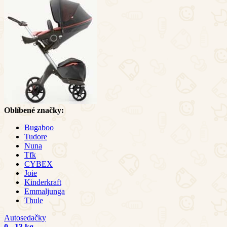
Oblíbené značky:
Bugaboo
Tudore
Nuna
Tfk
CYBEX
Joie
Kinderkraft
Emmaljunga
Thule
Autosedačky
0 - 13 kg