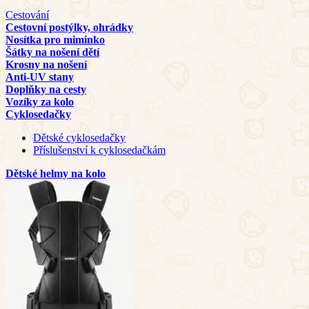
Cestování
Cestovní postýlky, ohrádky
Nosítka pro miminko
Šátky na nošení dětí
Krosny na nošení
Anti-UV stany
Doplňky na cesty
Vozíky za kolo
Cyklosedačky
Dětské cyklosedačky
Příslušenství k cyklosedačkám
Dětské helmy na kolo