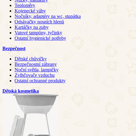
Teploměry
Kojenecké váhy
Nočníky, adaptéry na wc, stupátka
Odsávačky nosních hlenů
Kartáčky na zuby
Vatové tampóny, tyčinky
Ostatní hygienické potřeby
Bezpečnost
Dětské chůvičky
Bezpečnostní zábrany
Noční světla, lampičky
Zvlhčovače vzduchu
Ostatní ochranné produkty
Dětská kosmetika