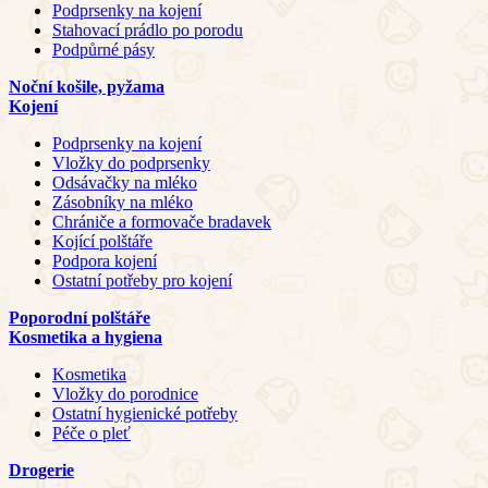
Podprsenky na kojení
Stahovací prádlo po porodu
Podpůrné pásy
Noční košile, pyžama
Kojení
Podprsenky na kojení
Vložky do podprsenky
Odsávačky na mléko
Zásobníky na mléko
Chrániče a formovače bradavek
Kojící polštáře
Podpora kojení
Ostatní potřeby pro kojení
Poporodní polštáře
Kosmetika a hygiena
Kosmetika
Vložky do porodnice
Ostatní hygienické potřeby
Péče o pleť
Drogerie