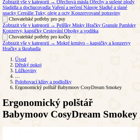
Zobrazit vše v kategorii →
Ořechová másla
Ořechy a sušené plody
Sladidla a dochucovadla
Vaření a pečení
Nápoje
Sladké a slané
snacky
Cereálie
Tuky, oleje a octy
Konzervované potraviny
Chovatelské potřeby pro psy
Zobrazit vše v kategorii →
Pelíšky
Misky
Hračky
Granule
Pamlsky
Konzervy, kapsičky
Cestování
Obojky a vodítka
Chovatelské potřeby pro kočky
Zobrazit vše v kategorii →
Mokré krmivo – kapsičky a konzervy
Hračky a škrabadla
Úvod
Dětský pokoj
Lůžkoviny
…
Polohovací klíny a podložky
Ergonomický polštář Babymoov CosyDream Smokey
Ergonomický polštář
Babymoov CosyDream Smokey