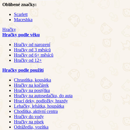
Oblíbené značky:
Scarlett
Maceshka
Hračky
Hračky podle věku
Hračky od narození
Hračky od 3 měsíců
Hračky od 6+ měsíců
Hračky od 12+
Hračky podle použití
Chrastítka, kousátka
Hračky na kočárek
Hračky na postýlku
Hračky na autosedačku, do auta
Hrací deky, podložky, hrazdy
Lehačky, lehátka, houpátka
Chodítka, aktivní centra
Hračky do vody
Hračky na písek
Odrážedla, vozítka