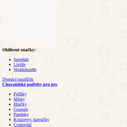
Oblíbené značky:
Sportlab
Livlife
Woldohealth
Domácí mazlíček
Chovatelské potřeby pro psy
Pelíšky
Misky
Hračky
Granule
Pamlsky
Konzervy, kapsičky
Cestování