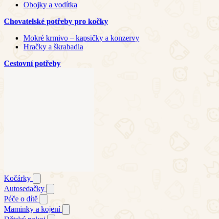
Obojky a vodítka
Chovatelské potřeby pro kočky
Mokré krmivo – kapsičky a konzervy
Hračky a škrabadla
Cestovní potřeby
Kočárky
Autosedačky
Péče o dítě
Maminky a kojení