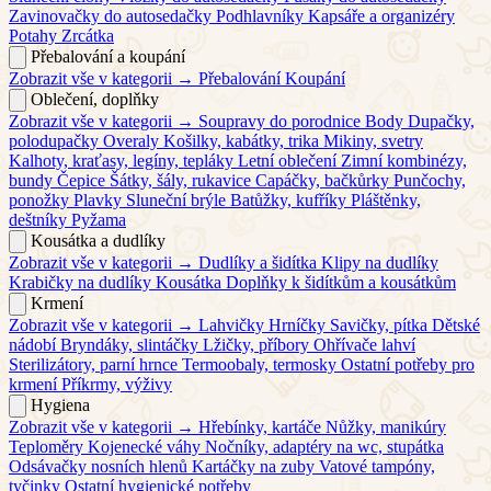
Zavinovačky do autosedačky
Podhlavníky
Kapsáře a organizéry
Potahy
Zrcátka
Přebalování a koupání
Zobrazit vše v kategorii →
Přebalování
Koupání
Oblečení, doplňky
Zobrazit vše v kategorii →
Soupravy do porodnice
Body
Dupačky,
polodupačky
Overaly
Košilky, kabátky, trika
Mikiny, svetry
Kalhoty, kraťasy, legíny, tepláky
Letní oblečení
Zimní kombinézy,
bundy
Čepice
Šátky, šály, rukavice
Capáčky, bačkůrky
Punčochy,
ponožky
Plavky
Sluneční brýle
Batůžky, kufříky
Pláštěnky,
deštníky
Pyžama
Kousátka a dudlíky
Zobrazit vše v kategorii →
Dudlíky a šidítka
Klipy na dudlíky
Krabičky na dudlíky
Kousátka
Doplňky k šidítkům a kousátkům
Krmení
Zobrazit vše v kategorii →
Lahvičky
Hrníčky
Savičky, pítka
Dětské
nádobí
Bryndáky, slintáčky
Lžičky, příbory
Ohřívače lahví
Sterilizátory, parní hrnce
Termoobaly, termosky
Ostatní potřeby pro
krmení
Příkrmy, výživy
Hygiena
Zobrazit vše v kategorii →
Hřebínky, kartáče
Nůžky, manikúry
Teploměry
Kojenecké váhy
Nočníky, adaptéry na wc, stupátka
Odsávačky nosních hlenů
Kartáčky na zuby
Vatové tampóny,
tyčinky
Ostatní hygienické potřeby