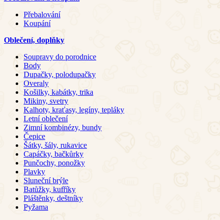
Přebalování
Koupání
Oblečení, doplňky
Soupravy do porodnice
Body
Dupačky, polodupačky
Overaly
Košilky, kabátky, trika
Mikiny, svetry
Kalhoty, kraťasy, legíny, tepláky
Letní oblečení
Zimní kombinézy, bundy
Čepice
Šátky, šály, rukavice
Capáčky, bačkůrky
Punčochy, ponožky
Plavky
Sluneční brýle
Batůžky, kufříky
Pláštěnky, deštníky
Pyžama