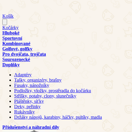
Košík
Kočárky
Hluboké
Sportovní
Kombinované
Golfové, golfky
Pro dvojčata, trojčata
Sourozenecké
Doplňky
Adaptéry
Tašky, organizéry, brašny
Fusaky, nánožníky
Podložky, vložky, prostěradla do kočárku
Stříšky, potahy, clony, slunečníky
Pláštěnky, síťky
Deky, peřinky
Rukávníky
Držáky nápojů, karabiny, háčky, pultíky, madla
Příslušenství a náhradní díly