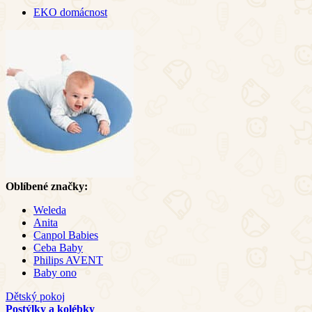
EKO domácnost
Oblíbené značky:
Weleda
Anita
Canpol Babies
Ceba Baby
Philips AVENT
Baby ono
Dětský pokoj
Postýlky a kolébky