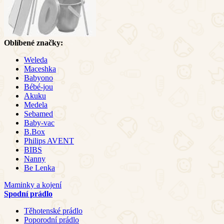
Oblíbené značky:
Weleda
Maceshka
Babyono
Bébé-jou
Akuku
Medela
Sebamed
Baby-vac
B.Box
Philips AVENT
BIBS
Nanny
Be Lenka
Maminky a kojení
Spodní prádlo
Těhotenské prádlo
Poporodní prádlo