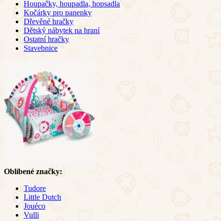
Houpačky, houpadla, hopsadla
Kočárky pro panenky
Dřevěné hračky
Dětský nábytek na hraní
Ostatní hračky
Stavebnice
Oblíbené značky:
Tudore
Little Dutch
Jouéco
Vulli