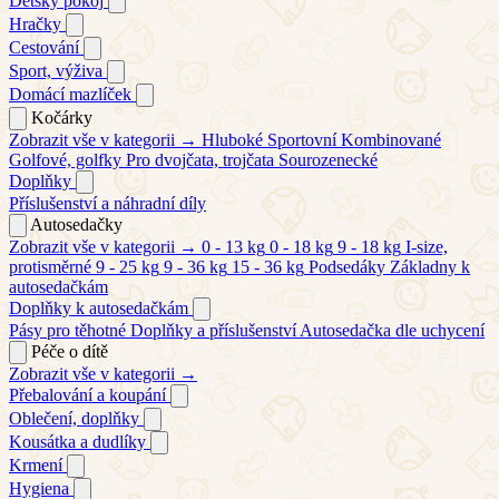
Dětský pokoj
Hračky
Cestování
Sport, výživa
Domácí mazlíček
Kočárky
Zobrazit vše v kategorii →
Hluboké
Sportovní
Kombinované
Golfové, golfky
Pro dvojčata, trojčata
Sourozenecké
Doplňky
Příslušenství a náhradní díly
Autosedačky
Zobrazit vše v kategorii →
0 - 13 kg
0 - 18 kg
9 - 18 kg
I-size,
protisměrné
9 - 25 kg
9 - 36 kg
15 - 36 kg
Podsedáky
Základny k
autosedačkám
Doplňky k autosedačkám
Pásy pro těhotné
Doplňky a příslušenství
Autosedačka dle uchycení
Péče o dítě
Zobrazit vše v kategorii →
Přebalování a koupání
Oblečení, doplňky
Kousátka a dudlíky
Krmení
Hygiena