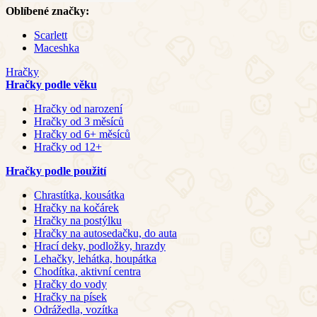
Oblíbené značky:
Scarlett
Maceshka
Hračky
Hračky podle věku
Hračky od narození
Hračky od 3 měsíců
Hračky od 6+ měsíců
Hračky od 12+
Hračky podle použití
Chrastítka, kousátka
Hračky na kočárek
Hračky na postýlku
Hračky na autosedačku, do auta
Hrací deky, podložky, hrazdy
Lehačky, lehátka, houpátka
Chodítka, aktivní centra
Hračky do vody
Hračky na písek
Odrážedla, vozítka