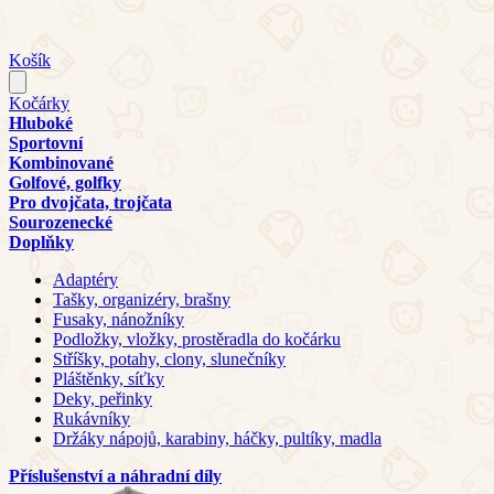
Košík
Kočárky
Hluboké
Sportovní
Kombinované
Golfové, golfky
Pro dvojčata, trojčata
Sourozenecké
Doplňky
Adaptéry
Tašky, organizéry, brašny
Fusaky, nánožníky
Podložky, vložky, prostěradla do kočárku
Stříšky, potahy, clony, slunečníky
Pláštěnky, síťky
Deky, peřinky
Rukávníky
Držáky nápojů, karabiny, háčky, pultíky, madla
Příslušenství a náhradní díly