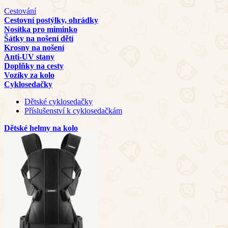
Cestování
Cestovní postýlky, ohrádky
Nosítka pro miminko
Šátky na nošení dětí
Krosny na nošení
Anti-UV stany
Doplňky na cesty
Vozíky za kolo
Cyklosedačky
Dětské cyklosedačky
Příslušenství k cyklosedačkám
Dětské helmy na kolo