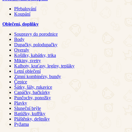
Přebalování
Koupání
Oblečení, doplňky
Soupravy do porodnice
Body
Dupačky, polodupačky
Overaly
Košilky, kabátky, trika
Mikiny, svetry
Kalhoty, kraťasy, legíny, tepláky
Letní oblečení
Zimní kombinézy, bundy
Čepice
Šátky, šály, rukavice
Capáčky, bačkůrky
Punčochy, ponožky
Plavky
Sluneční brýle
Batůžky, kufříky
Pláštěnky, deštníky
Pyžama