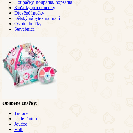
Houpačky, houpadla, hopsadla
Kočárky pro panenky
Dřevěné hračky
Dětský nábytek na hraní
Ostatní hračky
Stavebnice
Oblíbené značky:
Tudore
Little Dutch
Jouéco
Vulli