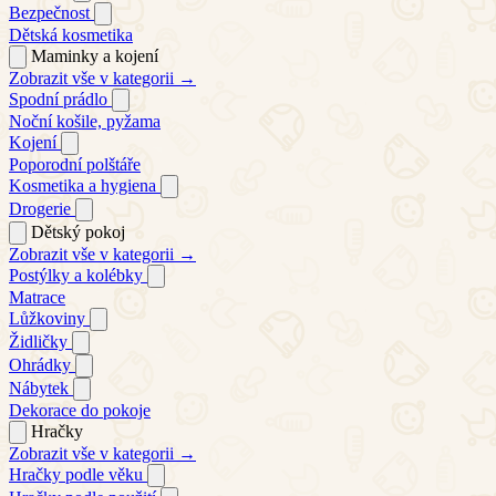
Bezpečnost
Dětská kosmetika
Maminky a kojení
Zobrazit vše v kategorii →
Spodní prádlo
Noční košile, pyžama
Kojení
Poporodní polštáře
Kosmetika a hygiena
Drogerie
Dětský pokoj
Zobrazit vše v kategorii →
Postýlky a kolébky
Matrace
Lůžkoviny
Židličky
Ohrádky
Nábytek
Dekorace do pokoje
Hračky
Zobrazit vše v kategorii →
Hračky podle věku