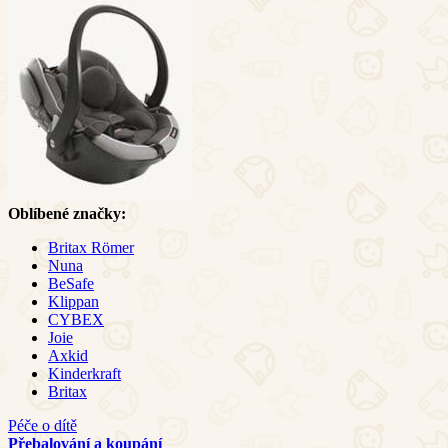
Oblíbené značky:
Britax Römer
Nuna
BeSafe
Klippan
CYBEX
Joie
Axkid
Kinderkraft
Britax
Péče o dítě
Přebalování a koupání