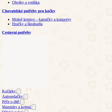
Obojky a vodítka
Chovatelské potřeby pro kočky
Mokré krmivo – kapsičky a konzervy
Hračky a škrabadla
Cestovní potřeby
Kočárky
Autosedačky
Péče o dítě
Maminky a kojení