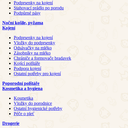
Podprsenky na kojení
Stahovací prádlo po porodu
Podpůrné pásy
Noční košile, pyžama
Kojení
Podprsenky na kojení
Vložky do podprsenky
Odsávačky na mléko
Zásobníky na mléko
Chrániče a formovače bradavek
Kojící polštáře
Podpora kojení
Ostatní potřeby pro kojení
Poporodní polštáře
Kosmetika a hygiena
Kosmetika
Vložky do porodnice
Ostatní hygienické potřeby
Péče o pleť
Drogerie