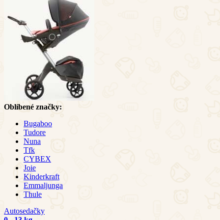
Oblíbené značky:
Bugaboo
Tudore
Nuna
Tfk
CYBEX
Joie
Kinderkraft
Emmaljunga
Thule
Autosedačky
0 - 13 kg