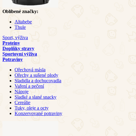
Oblíbené značky:
Altabebe
Thule
Sport, výživa
Proteiny
Doplňky stravy
Sportovní výživa
Potraviny
Ořechová másla
Ořechy a sušené plody
Sladidla a dochucovadla
Vaření a pečení
Nápoje
Sladké a slané snacky
Cereálie
Tuky, oleje a octy
Konzervované potraviny