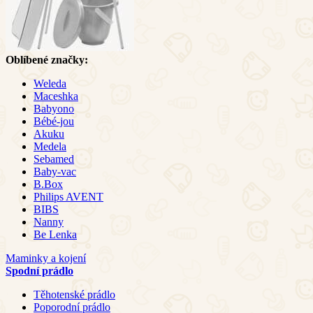
Oblíbené značky:
Weleda
Maceshka
Babyono
Bébé-jou
Akuku
Medela
Sebamed
Baby-vac
B.Box
Philips AVENT
BIBS
Nanny
Be Lenka
Maminky a kojení
Spodní prádlo
Těhotenské prádlo
Poporodní prádlo