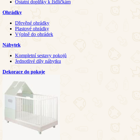
Ostatní doplňky k židličkám
Ohrádky
Dřevěné ohrádky
Plastové ohrádky
Výplně do ohrádek
Nábytek
Kompletní sestavy pokojů
Jednotlivé díly nábytku
Dekorace do pokoje