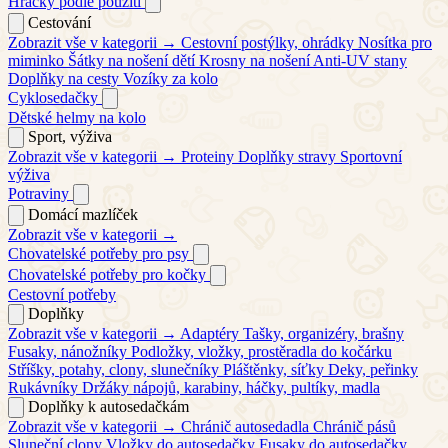
Hračky podle použití
Cestování
Zobrazit vše v kategorii →
Cestovní postýlky, ohrádky
Nosítka pro
miminko
Šátky na nošení dětí
Krosny na nošení
Anti-UV stany
Doplňky na cesty
Vozíky za kolo
Cyklosedačky
Dětské helmy na kolo
Sport, výživa
Zobrazit vše v kategorii →
Proteiny
Doplňky stravy
Sportovní
výživa
Potraviny
Domácí mazlíček
Zobrazit vše v kategorii →
Chovatelské potřeby pro psy
Chovatelské potřeby pro kočky
Cestovní potřeby
Doplňky
Zobrazit vše v kategorii →
Adaptéry
Tašky, organizéry, brašny
Fusaky, nánožníky
Podložky, vložky, prostěradla do kočárku
Stříšky, potahy, clony, slunečníky
Pláštěnky, síťky
Deky, peřinky
Rukávníky
Držáky nápojů, karabiny, háčky, pultíky, madla
Doplňky k autosedačkám
Zobrazit vše v kategorii →
Chránič autosedadla
Chránič pásů
Sluneční clony
Vložky do autosedačky
Fusaky do autosedačky