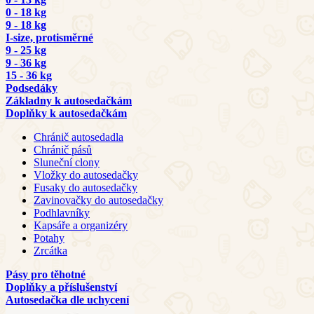
0 - 18 kg
9 - 18 kg
I-size, protisměrné
9 - 25 kg
9 - 36 kg
15 - 36 kg
Podsedáky
Základny k autosedačkám
Doplňky k autosedačkám
Chránič autosedadla
Chránič pásů
Sluneční clony
Vložky do autosedačky
Fusaky do autosedačky
Zavinovačky do autosedačky
Podhlavníky
Kapsáře a organizéry
Potahy
Zrcátka
Pásy pro těhotné
Doplňky a příslušenství
Autosedačka dle uchycení