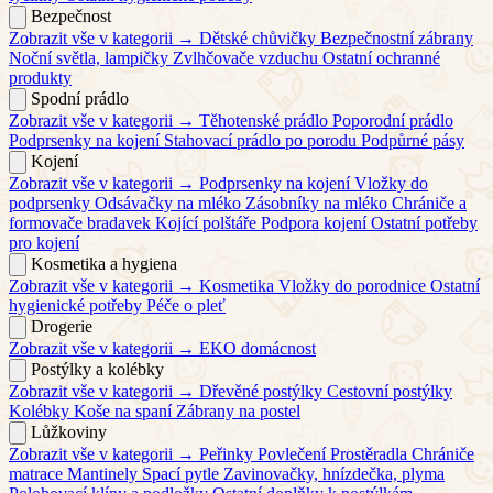
Bezpečnost
Zobrazit vše v kategorii →
Dětské chůvičky
Bezpečnostní zábrany
Noční světla, lampičky
Zvlhčovače vzduchu
Ostatní ochranné
produkty
Spodní prádlo
Zobrazit vše v kategorii →
Těhotenské prádlo
Poporodní prádlo
Podprsenky na kojení
Stahovací prádlo po porodu
Podpůrné pásy
Kojení
Zobrazit vše v kategorii →
Podprsenky na kojení
Vložky do
podprsenky
Odsávačky na mléko
Zásobníky na mléko
Chrániče a
formovače bradavek
Kojící polštáře
Podpora kojení
Ostatní potřeby
pro kojení
Kosmetika a hygiena
Zobrazit vše v kategorii →
Kosmetika
Vložky do porodnice
Ostatní
hygienické potřeby
Péče o pleť
Drogerie
Zobrazit vše v kategorii →
EKO domácnost
Postýlky a kolébky
Zobrazit vše v kategorii →
Dřevěné postýlky
Cestovní postýlky
Kolébky
Koše na spaní
Zábrany na postel
Lůžkoviny
Zobrazit vše v kategorii →
Peřinky
Povlečení
Prostěradla
Chrániče
matrace
Mantinely
Spací pytle
Zavinovačky, hnízdečka, plyma