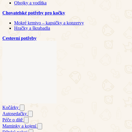
Obojky a vodítka
Chovatelské potřeby pro kočky
Mokré krmivo – kapsičky a konzervy
Hračky a škrabadla
Cestovní potřeby
Kočárky
Autosedačky
Péče o dítě
Maminky a kojení