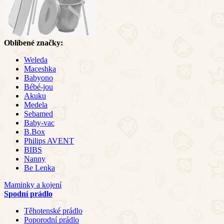
Oblíbené značky:
Weleda
Maceshka
Babyono
Bébé-jou
Akuku
Medela
Sebamed
Baby-vac
B.Box
Philips AVENT
BIBS
Nanny
Be Lenka
Maminky a kojení
Spodní prádlo
Těhotenské prádlo
Poporodní prádlo