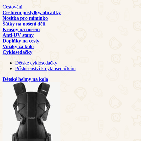
Cestování
Cestovní postýlky, ohrádky
Nosítka pro miminko
Šátky na nošení dětí
Krosny na nošení
Anti-UV stany
Doplňky na cesty
Vozíky za kolo
Cyklosedačky
Dětské cyklosedačky
Příslušenství k cyklosedačkám
Dětské helmy na kolo