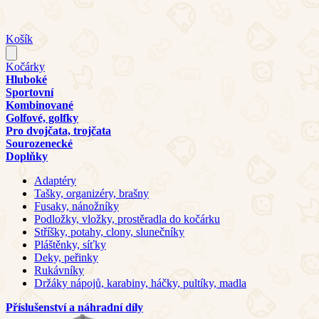
Košík
Kočárky
Hluboké
Sportovní
Kombinované
Golfové, golfky
Pro dvojčata, trojčata
Sourozenecké
Doplňky
Adaptéry
Tašky, organizéry, brašny
Fusaky, nánožníky
Podložky, vložky, prostěradla do kočárku
Stříšky, potahy, clony, slunečníky
Pláštěnky, síťky
Deky, peřinky
Rukávníky
Držáky nápojů, karabiny, háčky, pultíky, madla
Příslušenství a náhradní díly