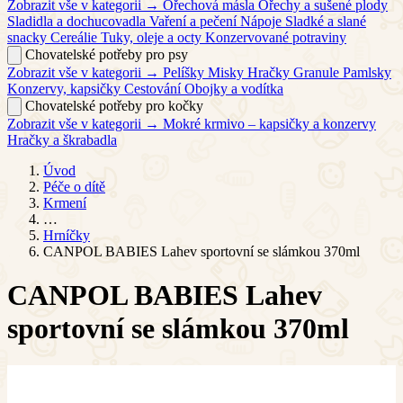
Zobrazit vše v kategorii →
Ořechová másla
Ořechy a sušené plody
Sladidla a dochucovadla
Vaření a pečení
Nápoje
Sladké a slané
snacky
Cereálie
Tuky, oleje a octy
Konzervované potraviny
Chovatelské potřeby pro psy
Zobrazit vše v kategorii →
Pelíšky
Misky
Hračky
Granule
Pamlsky
Konzervy, kapsičky
Cestování
Obojky a vodítka
Chovatelské potřeby pro kočky
Zobrazit vše v kategorii →
Mokré krmivo – kapsičky a konzervy
Hračky a škrabadla
Úvod
Péče o dítě
Krmení
…
Hrníčky
CANPOL BABIES Lahev sportovní se slámkou 370ml
CANPOL BABIES Lahev
sportovní se slámkou 370ml