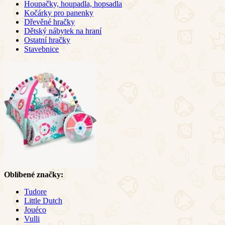
Houpačky, houpadla, hopsadla
Kočárky pro panenky
Dřevěné hračky
Dětský nábytek na hraní
Ostatní hračky
Stavebnice
Oblíbené značky:
Tudore
Little Dutch
Jouéco
Vulli