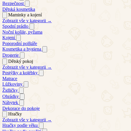
Bezpečnost
Dětská kosmetika
Maminky a kojení
Zobrazit vše v kategorii →
Spodní prádlo
Noční košile, pyžama
Kojení
Poporodní polštáře
Kosmetika a hygiena
Drogerie
Dětský pokoj
Zobrazit vše v kategorii →
Postýlky a kolébky
Matrace
Lůžkoviny
Židličky
Ohrádky
Nábytek
Dekorace do pokoje
Hračky
Zobrazit vše v kategorii →
Hračky podle věku