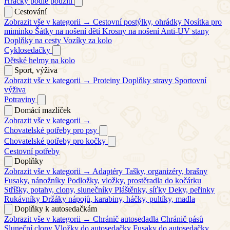
Hračky podle použití
Cestování
Zobrazit vše v kategorii →
Cestovní postýlky, ohrádky
Nosítka pro
miminko
Šátky na nošení dětí
Krosny na nošení
Anti-UV stany
Doplňky na cesty
Vozíky za kolo
Cyklosedačky
Dětské helmy na kolo
Sport, výživa
Zobrazit vše v kategorii →
Proteiny
Doplňky stravy
Sportovní
výživa
Potraviny
Domácí mazlíček
Zobrazit vše v kategorii →
Chovatelské potřeby pro psy
Chovatelské potřeby pro kočky
Cestovní potřeby
Doplňky
Zobrazit vše v kategorii →
Adaptéry
Tašky, organizéry, brašny
Fusaky, nánožníky
Podložky, vložky, prostěradla do kočárku
Stříšky, potahy, clony, slunečníky
Pláštěnky, síťky
Deky, peřinky
Rukávníky
Držáky nápojů, karabiny, háčky, pultíky, madla
Doplňky k autosedačkám
Zobrazit vše v kategorii →
Chránič autosedadla
Chránič pásů
Sluneční clony
Vložky do autosedačky
Fusaky do autosedačky