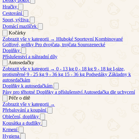
Dětský pokoj
Hračky
Cestování
Sport, výživa
Domácí mazlíček
Kočárky
Zobrazit vše v kategorii →
Hluboké
Sportovní
Kombinované
Golfové, golfky
Pro dvojčata, trojčata
Sourozenecké
Doplňky
Příslušenství a náhradní díly
Autosedačky
Zobrazit vše v kategorii →
0 - 13 kg
0 - 18 kg
9 - 18 kg
I-size,
protisměrné
9 - 25 kg
9 - 36 kg
15 - 36 kg
Podsedáky
Základny k
autosedačkám
Doplňky k autosedačkám
Pásy pro těhotné
Doplňky a příslušenství
Autosedačka dle uchycení
Péče o dítě
Zobrazit vše v kategorii →
Přebalování a koupání
Oblečení, doplňky
Kousátka a dudlíky
Krmení
Hygiena