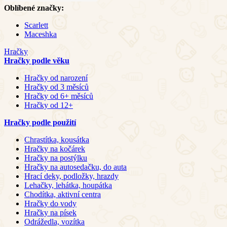
Oblíbené značky:
Scarlett
Maceshka
Hračky
Hračky podle věku
Hračky od narození
Hračky od 3 měsíců
Hračky od 6+ měsíců
Hračky od 12+
Hračky podle použití
Chrastítka, kousátka
Hračky na kočárek
Hračky na postýlku
Hračky na autosedačku, do auta
Hrací deky, podložky, hrazdy
Lehačky, lehátka, houpátka
Chodítka, aktivní centra
Hračky do vody
Hračky na písek
Odrážedla, vozítka