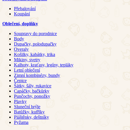
Přebalování
Koupání
Oblečení, doplňky
Soupravy do porodnice
Body
Dupačky, polodupačky
Overaly
Košilky, kabátky, trika
Mikiny, svetry
Kalhoty, kraťasy, legíny, tepláky
Letní oblečení
Zimní kombinézy, bundy
Čepice
Šátky, šály, rukavice
Capáčky, bačkůrky
Punčochy, ponožky
Plavky
Sluneční brýle
Batůžky, kufříky
Pláštěnky, deštníky
Pyžama