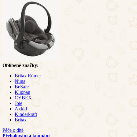
Oblíbené značky:
Britax Römer
Nuna
BeSafe
Klippan
CYBEX
Joie
Axkid
Kinderkraft
Britax
Péče o dítě
Přebalování a koupání