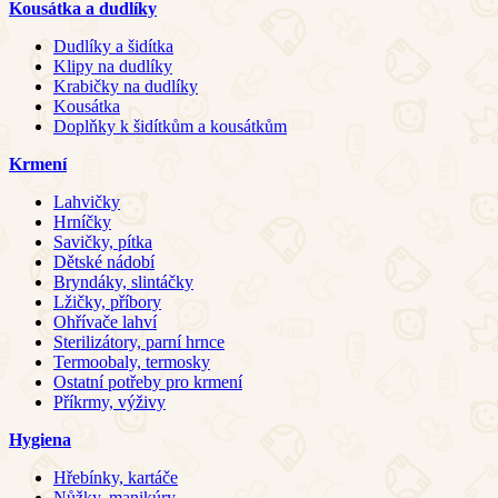
Kousátka a dudlíky
Dudlíky a šidítka
Klipy na dudlíky
Krabičky na dudlíky
Kousátka
Doplňky k šidítkům a kousátkům
Krmení
Lahvičky
Hrníčky
Savičky, pítka
Dětské nádobí
Bryndáky, slintáčky
Lžičky, příbory
Ohřívače lahví
Sterilizátory, parní hrnce
Termoobaly, termosky
Ostatní potřeby pro krmení
Příkrmy, výživy
Hygiena
Hřebínky, kartáče
Nůžky, manikúry