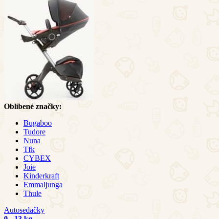
Oblíbené značky:
Bugaboo
Tudore
Nuna
Tfk
CYBEX
Joie
Kinderkraft
Emmaljunga
Thule
Autosedačky
0 - 13 kg