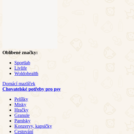
Oblíbené značky:
Sportlab
Livlife
Woldohealth
Domácí mazlíček
Chovatelské potřeby pro psy
Pelíšky
Misky
Hračky
Granule
Pamlsky
Konzervy, kapsičky
Cestování