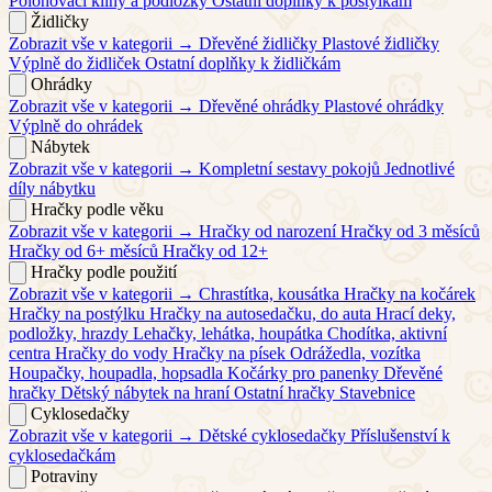
Polohovací klíny a podložky
Ostatní doplňky k postýlkám
Židličky
Zobrazit vše v kategorii →
Dřevěné židličky
Plastové židličky
Výplně do židliček
Ostatní doplňky k židličkám
Ohrádky
Zobrazit vše v kategorii →
Dřevěné ohrádky
Plastové ohrádky
Výplně do ohrádek
Nábytek
Zobrazit vše v kategorii →
Kompletní sestavy pokojů
Jednotlivé
díly nábytku
Hračky podle věku
Zobrazit vše v kategorii →
Hračky od narození
Hračky od 3 měsíců
Hračky od 6+ měsíců
Hračky od 12+
Hračky podle použití
Zobrazit vše v kategorii →
Chrastítka, kousátka
Hračky na kočárek
Hračky na postýlku
Hračky na autosedačku, do auta
Hrací deky,
podložky, hrazdy
Lehačky, lehátka, houpátka
Chodítka, aktivní
centra
Hračky do vody
Hračky na písek
Odrážedla, vozítka
Houpačky, houpadla, hopsadla
Kočárky pro panenky
Dřevěné
hračky
Dětský nábytek na hraní
Ostatní hračky
Stavebnice
Cyklosedačky
Zobrazit vše v kategorii →
Dětské cyklosedačky
Příslušenství k
cyklosedačkám
Potraviny