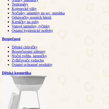
Teploměry
Kojenecké váhy
Nočníky, adaptéry na wc, stupátka
Odsávačky nosních hlenů
Kartáčky na zuby
Vatové tampóny, tyčinky
Ostatní hygienické potřeby
Bezpečnost
Dětské chůvičky
Bezpečnostní zábrany
Noční světla, lampičky
Zvlhčovače vzduchu
Ostatní ochranné produkty
Dětská kosmetika