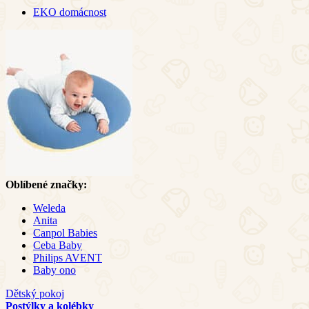
EKO domácnost
Oblíbené značky:
Weleda
Anita
Canpol Babies
Ceba Baby
Philips AVENT
Baby ono
Dětský pokoj
Postýlky a kolébky