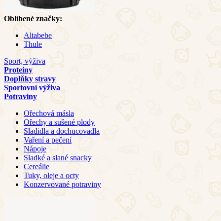
Oblíbené značky:
Altabebe
Thule
Sport, výživa
Proteiny
Doplňky stravy
Sportovní výživa
Potraviny
Ořechová másla
Ořechy a sušené plody
Sladidla a dochucovadla
Vaření a pečení
Nápoje
Sladké a slané snacky
Cereálie
Tuky, oleje a octy
Konzervované potraviny