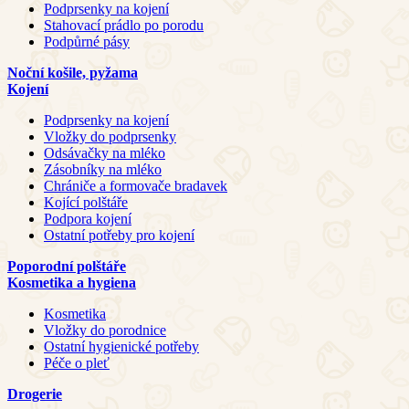
Podprsenky na kojení
Stahovací prádlo po porodu
Podpůrné pásy
Noční košile, pyžama
Kojení
Podprsenky na kojení
Vložky do podprsenky
Odsávačky na mléko
Zásobníky na mléko
Chrániče a formovače bradavek
Kojící polštáře
Podpora kojení
Ostatní potřeby pro kojení
Poporodní polštáře
Kosmetika a hygiena
Kosmetika
Vložky do porodnice
Ostatní hygienické potřeby
Péče o pleť
Drogerie