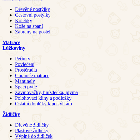
Dřevěné postýlky
Cestovní postýlky
Kolébky
Koše na spaní
Zábrany na postel
Matrace
Lůžkoviny
Peřinky
Povlečení
Prostěradla
Chrániče matrace
Mantinely
Spací pytle
Zavinovačky, hnízdečka, plyma
Polohovací klíny a podložky
Ostatní doplňky k postýlkám
Židličky
Dřevěné židličky
Plastové židličky
Výplně do židliček