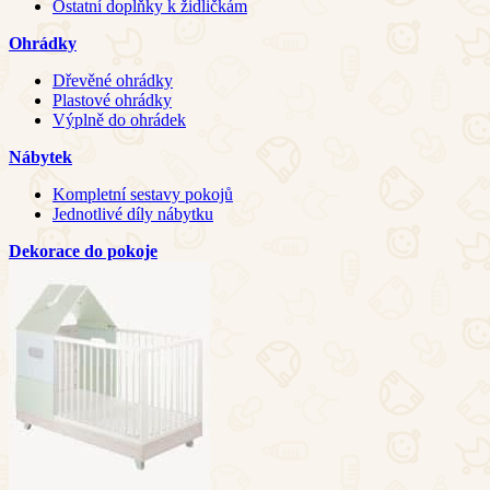
Ostatní doplňky k židličkám
Ohrádky
Dřevěné ohrádky
Plastové ohrádky
Výplně do ohrádek
Nábytek
Kompletní sestavy pokojů
Jednotlivé díly nábytku
Dekorace do pokoje