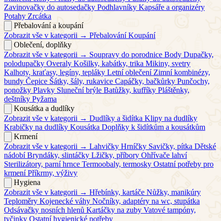
Zavinovačky do autosedačky
Podhlavníky
Kapsáře a organizéry
Potahy
Zrcátka
Přebalování a koupání
Zobrazit vše v kategorii →
Přebalování
Koupání
Oblečení, doplňky
Zobrazit vše v kategorii →
Soupravy do porodnice
Body
Dupačky,
polodupačky
Overaly
Košilky, kabátky, trika
Mikiny, svetry
Kalhoty, kraťasy, legíny, tepláky
Letní oblečení
Zimní kombinézy,
bundy
Čepice
Šátky, šály, rukavice
Capáčky, bačkůrky
Punčochy,
ponožky
Plavky
Sluneční brýle
Batůžky, kufříky
Pláštěnky,
deštníky
Pyžama
Kousátka a dudlíky
Zobrazit vše v kategorii →
Dudlíky a šidítka
Klipy na dudlíky
Krabičky na dudlíky
Kousátka
Doplňky k šidítkům a kousátkům
Krmení
Zobrazit vše v kategorii →
Lahvičky
Hrníčky
Savičky, pítka
Dětské
nádobí
Bryndáky, slintáčky
Lžičky, příbory
Ohřívače lahví
Sterilizátory, parní hrnce
Termoobaly, termosky
Ostatní potřeby pro
krmení
Příkrmy, výživy
Hygiena
Zobrazit vše v kategorii →
Hřebínky, kartáče
Nůžky, manikúry
Teploměry
Kojenecké váhy
Nočníky, adaptéry na wc, stupátka
Odsávačky nosních hlenů
Kartáčky na zuby
Vatové tampóny,
tyčinky
Ostatní hygienické potřeby