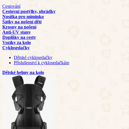
Cestování
Cestovní postýlky, ohrádky
Nosítka pro miminko
Šátky na nošení dětí
Krosny na nošení
Anti-UV stany
Doplňky na cesty
Vozíky za kolo
Cyklosedačky
Dětské cyklosedačky
Příslušenství k cyklosedačkám
Dětské helmy na kolo