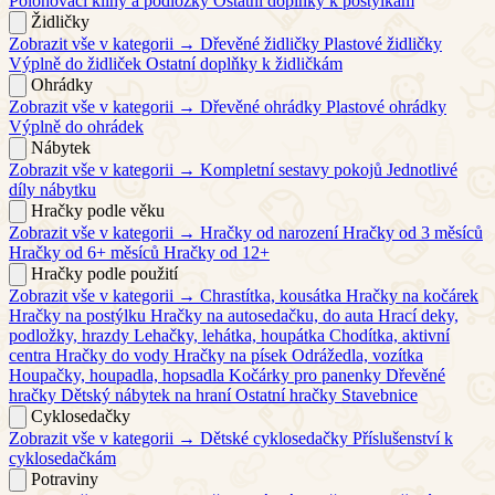
Polohovací klíny a podložky
Ostatní doplňky k postýlkám
Židličky
Zobrazit vše v kategorii →
Dřevěné židličky
Plastové židličky
Výplně do židliček
Ostatní doplňky k židličkám
Ohrádky
Zobrazit vše v kategorii →
Dřevěné ohrádky
Plastové ohrádky
Výplně do ohrádek
Nábytek
Zobrazit vše v kategorii →
Kompletní sestavy pokojů
Jednotlivé
díly nábytku
Hračky podle věku
Zobrazit vše v kategorii →
Hračky od narození
Hračky od 3 měsíců
Hračky od 6+ měsíců
Hračky od 12+
Hračky podle použití
Zobrazit vše v kategorii →
Chrastítka, kousátka
Hračky na kočárek
Hračky na postýlku
Hračky na autosedačku, do auta
Hrací deky,
podložky, hrazdy
Lehačky, lehátka, houpátka
Chodítka, aktivní
centra
Hračky do vody
Hračky na písek
Odrážedla, vozítka
Houpačky, houpadla, hopsadla
Kočárky pro panenky
Dřevěné
hračky
Dětský nábytek na hraní
Ostatní hračky
Stavebnice
Cyklosedačky
Zobrazit vše v kategorii →
Dětské cyklosedačky
Příslušenství k
cyklosedačkám
Potraviny