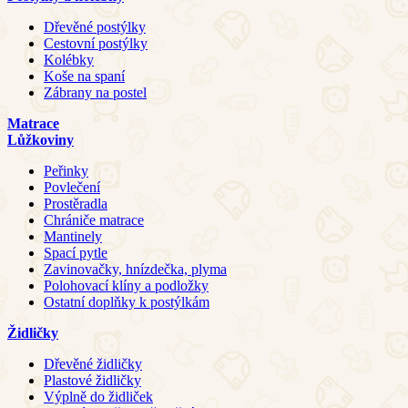
Dřevěné postýlky
Cestovní postýlky
Kolébky
Koše na spaní
Zábrany na postel
Matrace
Lůžkoviny
Peřinky
Povlečení
Prostěradla
Chrániče matrace
Mantinely
Spací pytle
Zavinovačky, hnízdečka, plyma
Polohovací klíny a podložky
Ostatní doplňky k postýlkám
Židličky
Dřevěné židličky
Plastové židličky
Výplně do židliček