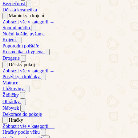
Bezpečnost
Dětská kosmetika
Maminky a kojení
Zobrazit vše v kategorii →
Spodní prádlo
Noční košile, pyžama
Kojení
Poporodní polštáře
Kosmetika a hygiena
Drogerie
Dětský pokoj
Zobrazit vše v kategorii →
Postýlky a kolébky
Matrace
Lůžkoviny
Židličky
Ohrádky
Nábytek
Dekorace do pokoje
Hračky
Zobrazit vše v kategorii →
Hračky podle věku