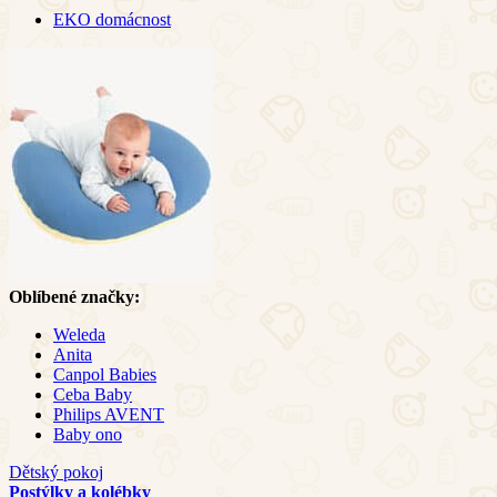
EKO domácnost
Oblíbené značky:
Weleda
Anita
Canpol Babies
Ceba Baby
Philips AVENT
Baby ono
Dětský pokoj
Postýlky a kolébky