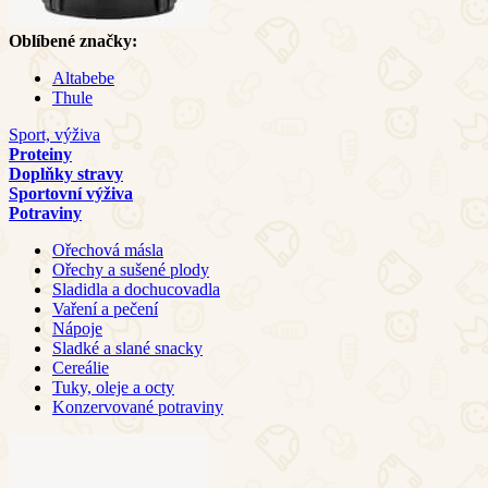
Oblíbené značky:
Altabebe
Thule
Sport, výživa
Proteiny
Doplňky stravy
Sportovní výživa
Potraviny
Ořechová másla
Ořechy a sušené plody
Sladidla a dochucovadla
Vaření a pečení
Nápoje
Sladké a slané snacky
Cereálie
Tuky, oleje a octy
Konzervované potraviny