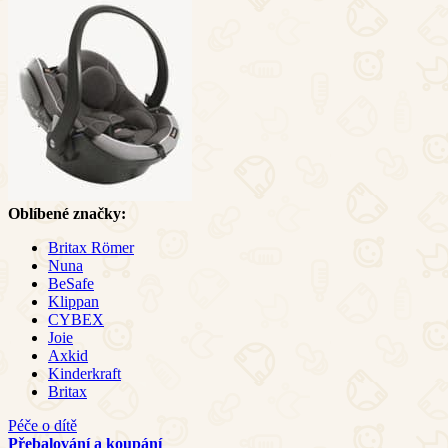
Oblíbené značky:
Britax Römer
Nuna
BeSafe
Klippan
CYBEX
Joie
Axkid
Kinderkraft
Britax
Péče o dítě
Přebalování a koupání