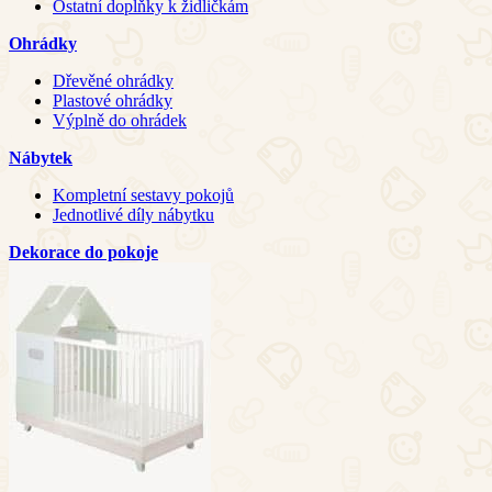
Ostatní doplňky k židličkám
Ohrádky
Dřevěné ohrádky
Plastové ohrádky
Výplně do ohrádek
Nábytek
Kompletní sestavy pokojů
Jednotlivé díly nábytku
Dekorace do pokoje