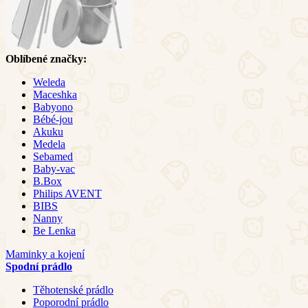
Oblíbené značky:
Weleda
Maceshka
Babyono
Bébé-jou
Akuku
Medela
Sebamed
Baby-vac
B.Box
Philips AVENT
BIBS
Nanny
Be Lenka
Maminky a kojení
Spodní prádlo
Těhotenské prádlo
Poporodní prádlo