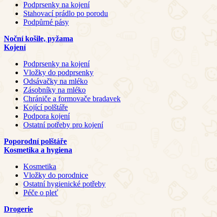
Podprsenky na kojení
Stahovací prádlo po porodu
Podpůrné pásy
Noční košile, pyžama
Kojení
Podprsenky na kojení
Vložky do podprsenky
Odsávačky na mléko
Zásobníky na mléko
Chrániče a formovače bradavek
Kojící polštáře
Podpora kojení
Ostatní potřeby pro kojení
Poporodní polštáře
Kosmetika a hygiena
Kosmetika
Vložky do porodnice
Ostatní hygienické potřeby
Péče o pleť
Drogerie