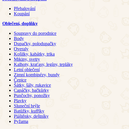
Přebalování
Koupání
Oblečení, doplňky
Soupravy do porodnice
Body
Dupačky, polodupačky
Overaly
Košilky, kabátky, trika
Mikiny, svetry
Kalhoty, kraťasy, legíny, tepláky
Letní oblečení
Zimní kombinézy, bundy
Čepice
Šátky, šály, rukavice
Capáčky, bačkůrky
Punčochy, ponožky
Plavky
Sluneční brýle
Batůžky, kufříky
Pláštěnky, deštníky
Pyžama