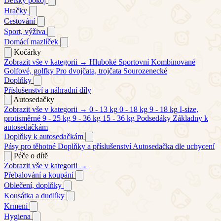
Dětský pokoj
Hračky
Cestování
Sport, výživa
Domácí mazlíček
Kočárky
Zobrazit vše v kategorii →
Hluboké
Sportovní
Kombinované
Golfové, golfky
Pro dvojčata, trojčata
Sourozenecké
Doplňky
Příslušenství a náhradní díly
Autosedačky
Zobrazit vše v kategorii →
0 - 13 kg
0 - 18 kg
9 - 18 kg
I-size,
protisměrné
9 - 25 kg
9 - 36 kg
15 - 36 kg
Podsedáky
Základny k
autosedačkám
Doplňky k autosedačkám
Pásy pro těhotné
Doplňky a příslušenství
Autosedačka dle uchycení
Péče o dítě
Zobrazit vše v kategorii →
Přebalování a koupání
Oblečení, doplňky
Kousátka a dudlíky
Krmení
Hygiena