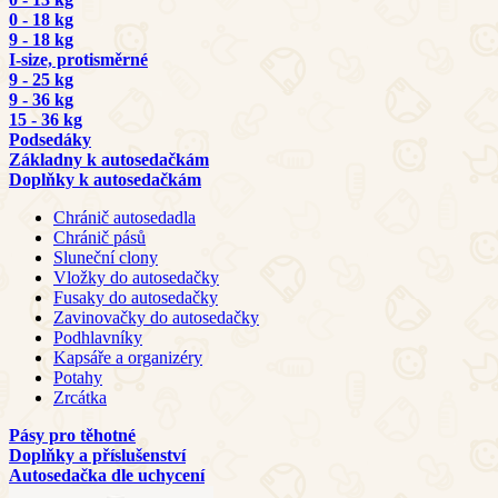
0 - 18 kg
9 - 18 kg
I-size, protisměrné
9 - 25 kg
9 - 36 kg
15 - 36 kg
Podsedáky
Základny k autosedačkám
Doplňky k autosedačkám
Chránič autosedadla
Chránič pásů
Sluneční clony
Vložky do autosedačky
Fusaky do autosedačky
Zavinovačky do autosedačky
Podhlavníky
Kapsáře a organizéry
Potahy
Zrcátka
Pásy pro těhotné
Doplňky a příslušenství
Autosedačka dle uchycení