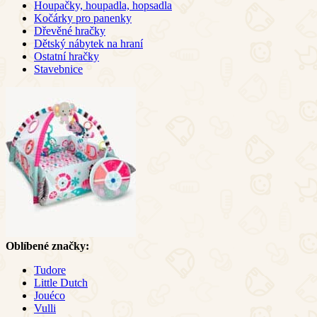
Houpačky, houpadla, hopsadla
Kočárky pro panenky
Dřevěné hračky
Dětský nábytek na hraní
Ostatní hračky
Stavebnice
Oblíbené značky:
Tudore
Little Dutch
Jouéco
Vulli