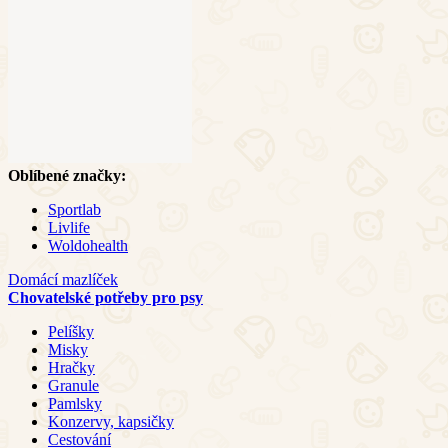
Oblíbené značky:
Sportlab
Livlife
Woldohealth
Domácí mazlíček
Chovatelské potřeby pro psy
Pelíšky
Misky
Hračky
Granule
Pamlsky
Konzervy, kapsičky
Cestování