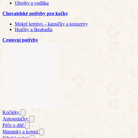
Obojky a vodítka
Chovatelské potřeby pro kočky
Mokré krmivo – kapsičky a konzervy
Hračky a škrabadla
Cestovní potřeby
Kočárky
Autosedačky
Péče o dítě
Maminky a kojení