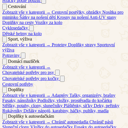
Hračky podle použití
Cestování
Zobrazit vše v kategorii →
Cestovní postýlky, ohrádky
Nosítka pro
miminko
Šátky na nošení dětí
Krosny na nošení
Anti-UV stany
Doplňky na cesty
Vozíky za kolo
Cyklosedačky
Dětské helmy na kolo
Sport, výživa
Zobrazit vše v kategorii →
Proteiny
Doplňky stravy
Sportovní
výživa
Potraviny
Domácí mazlíček
Zobrazit vše v kategorii →
Chovatelské potřeby pro psy
Chovatelské potřeby pro kočky
Cestovní potřeby
Doplňky
Zobrazit vše v kategorii →
Adaptéry
Tašky, organizéry, brašny
Fusaky, nánožníky
Podložky, vložky, prostěradla do kočárku
Stříšky, potahy, clony, slunečníky
Pláštěnky, síťky
Deky, peřinky
Rukávníky
Držáky nápojů, karabiny, háčky, pultíky, madla
Doplňky k autosedačkám
Zobrazit vše v kategorii →
Chránič autosedadla
Chránič pásů
Sluneční clony
Vložky do autosedačky
Fusaky do autosedačky