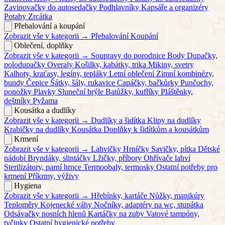
Zavinovačky do autosedačky
Podhlavníky
Kapsáře a organizéry
Potahy
Zrcátka
Přebalování a koupání
Zobrazit vše v kategorii →
Přebalování
Koupání
Oblečení, doplňky
Zobrazit vše v kategorii →
Soupravy do porodnice
Body
Dupačky,
polodupačky
Overaly
Košilky, kabátky, trika
Mikiny, svetry
Kalhoty, kraťasy, legíny, tepláky
Letní oblečení
Zimní kombinézy,
bundy
Čepice
Šátky, šály, rukavice
Capáčky, bačkůrky
Punčochy,
ponožky
Plavky
Sluneční brýle
Batůžky, kufříky
Pláštěnky,
deštníky
Pyžama
Kousátka a dudlíky
Zobrazit vše v kategorii →
Dudlíky a šidítka
Klipy na dudlíky
Krabičky na dudlíky
Kousátka
Doplňky k šidítkům a kousátkům
Krmení
Zobrazit vše v kategorii →
Lahvičky
Hrníčky
Savičky, pítka
Dětské
nádobí
Bryndáky, slintáčky
Lžičky, příbory
Ohřívače lahví
Sterilizátory, parní hrnce
Termoobaly, termosky
Ostatní potřeby pro
krmení
Příkrmy, výživy
Hygiena
Zobrazit vše v kategorii →
Hřebínky, kartáče
Nůžky, manikúry
Teploměry
Kojenecké váhy
Nočníky, adaptéry na wc, stupátka
Odsávačky nosních hlenů
Kartáčky na zuby
Vatové tampóny,
tyčinky
Ostatní hygienické potřeby