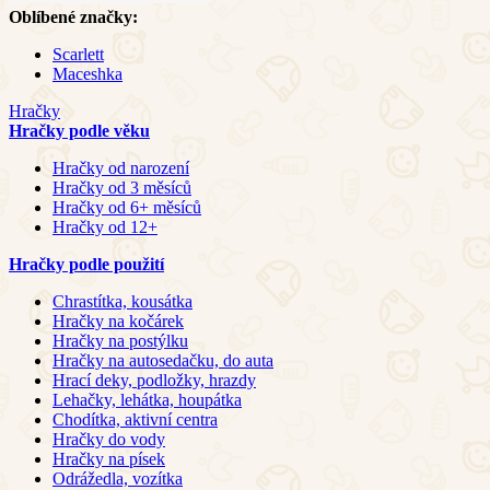
Oblíbené značky:
Scarlett
Maceshka
Hračky
Hračky podle věku
Hračky od narození
Hračky od 3 měsíců
Hračky od 6+ měsíců
Hračky od 12+
Hračky podle použití
Chrastítka, kousátka
Hračky na kočárek
Hračky na postýlku
Hračky na autosedačku, do auta
Hrací deky, podložky, hrazdy
Lehačky, lehátka, houpátka
Chodítka, aktivní centra
Hračky do vody
Hračky na písek
Odrážedla, vozítka