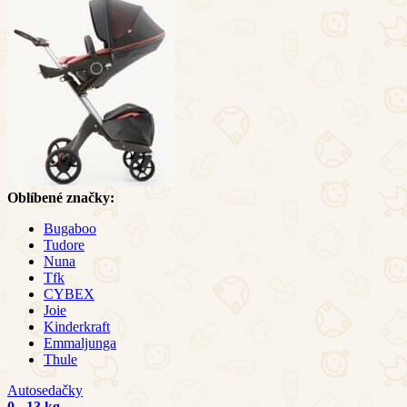
Oblíbené značky:
Bugaboo
Tudore
Nuna
Tfk
CYBEX
Joie
Kinderkraft
Emmaljunga
Thule
Autosedačky
0 - 13 kg