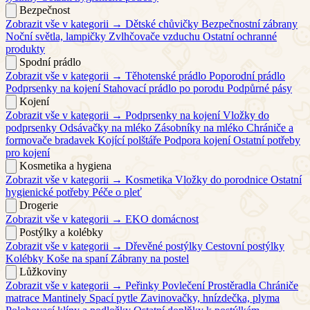
Bezpečnost
Zobrazit vše v kategorii →
Dětské chůvičky
Bezpečnostní zábrany
Noční světla, lampičky
Zvlhčovače vzduchu
Ostatní ochranné
produkty
Spodní prádlo
Zobrazit vše v kategorii →
Těhotenské prádlo
Poporodní prádlo
Podprsenky na kojení
Stahovací prádlo po porodu
Podpůrné pásy
Kojení
Zobrazit vše v kategorii →
Podprsenky na kojení
Vložky do
podprsenky
Odsávačky na mléko
Zásobníky na mléko
Chrániče a
formovače bradavek
Kojící polštáře
Podpora kojení
Ostatní potřeby
pro kojení
Kosmetika a hygiena
Zobrazit vše v kategorii →
Kosmetika
Vložky do porodnice
Ostatní
hygienické potřeby
Péče o pleť
Drogerie
Zobrazit vše v kategorii →
EKO domácnost
Postýlky a kolébky
Zobrazit vše v kategorii →
Dřevěné postýlky
Cestovní postýlky
Kolébky
Koše na spaní
Zábrany na postel
Lůžkoviny
Zobrazit vše v kategorii →
Peřinky
Povlečení
Prostěradla
Chrániče
matrace
Mantinely
Spací pytle
Zavinovačky, hnízdečka, plyma