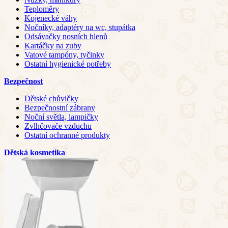
Teploměry
Kojenecké váhy
Nočníky, adaptéry na wc, stupátka
Odsávačky nosních hlenů
Kartáčky na zuby
Vatové tampóny, tyčinky
Ostatní hygienické potřeby
Bezpečnost
Dětské chůvičky
Bezpečnostní zábrany
Noční světla, lampičky
Zvlhčovače vzduchu
Ostatní ochranné produkty
Dětská kosmetika