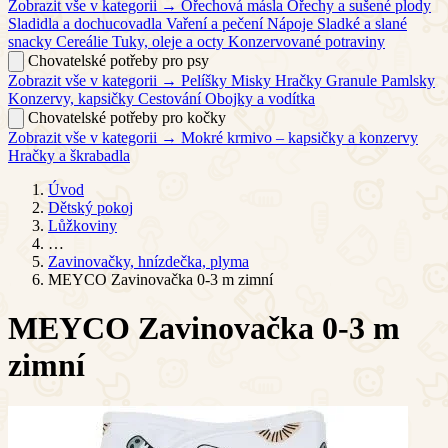
Zobrazit vše v kategorii →
Ořechová másla
Ořechy a sušené plody
Sladidla a dochucovadla
Vaření a pečení
Nápoje
Sladké a slané
snacky
Cereálie
Tuky, oleje a octy
Konzervované potraviny
Chovatelské potřeby pro psy
Zobrazit vše v kategorii →
Pelíšky
Misky
Hračky
Granule
Pamlsky
Konzervy, kapsičky
Cestování
Obojky a vodítka
Chovatelské potřeby pro kočky
Zobrazit vše v kategorii →
Mokré krmivo – kapsičky a konzervy
Hračky a škrabadla
Úvod
Dětský pokoj
Lůžkoviny
…
Zavinovačky, hnízdečka, plyma
MEYCO Zavinovačka 0-3 m zimní
MEYCO Zavinovačka 0-3 m
zimní