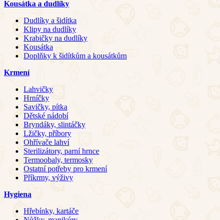
Kousátka a dudlíky
Dudlíky a šidítka
Klipy na dudlíky
Krabičky na dudlíky
Kousátka
Doplňky k šidítkům a kousátkům
Krmení
Lahvičky
Hrníčky
Savičky, pítka
Dětské nádobí
Bryndáky, slintáčky
Lžičky, příbory
Ohřívače lahví
Sterilizátory, parní hrnce
Termoobaly, termosky
Ostatní potřeby pro krmení
Příkrmy, výživy
Hygiena
Hřebínky, kartáče
Nůžky, manikúry