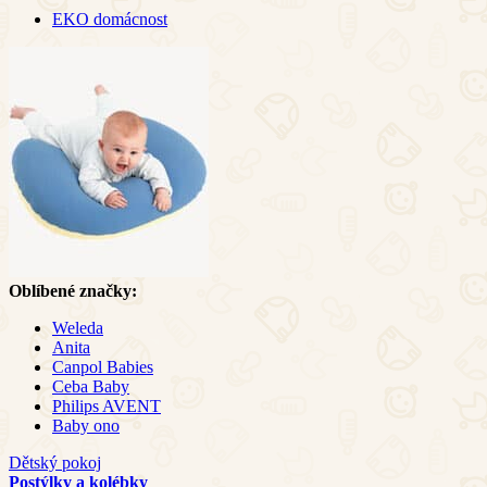
EKO domácnost
Oblíbené značky:
Weleda
Anita
Canpol Babies
Ceba Baby
Philips AVENT
Baby ono
Dětský pokoj
Postýlky a kolébky