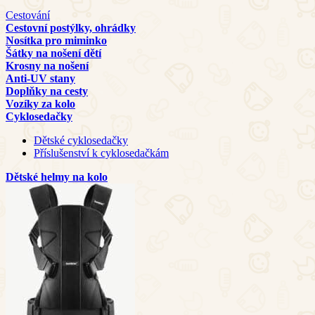
Cestování
Cestovní postýlky, ohrádky
Nosítka pro miminko
Šátky na nošení dětí
Krosny na nošení
Anti-UV stany
Doplňky na cesty
Vozíky za kolo
Cyklosedačky
Dětské cyklosedačky
Příslušenství k cyklosedačkám
Dětské helmy na kolo