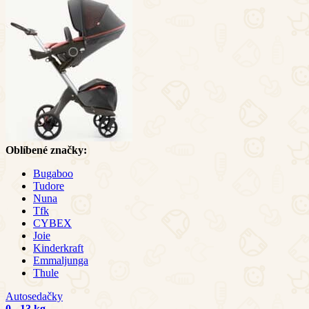
Oblíbené značky:
Bugaboo
Tudore
Nuna
Tfk
CYBEX
Joie
Kinderkraft
Emmaljunga
Thule
Autosedačky
0 - 13 kg