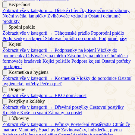
Bezpečnost
Zobrazit vše v kategorii →
Dětské chůvičky
Bezpečnostní zábrany
Noční světla, lampičky
Zvlhčovače vzduchu
Ostatní ochranné
produkty
Spodní prádlo
Zobrazit vše v kategorii →
Těhotenské prádlo
Poporodní prádlo
Podprsenky na kojení
Stahovací prádlo po porodu
Podpůrné pásy
Kojení
Zobrazit vše v kategorii →
Podprsenky na kojení
Vložky do
podprsenky
Odsávačky na mléko
Zásobníky na mléko
Chrániče a
formovače bradavek
Kojící polštáře
Podpora kojení
Ostatní potřeby
pro kojení
Kosmetika a hygiena
Zobrazit vše v kategorii →
Kosmetika
Vložky do porodnice
Ostatní
hygienické potřeby
Péče o pleť
Drogerie
Zobrazit vše v kategorii →
EKO domácnost
Postýlky a kolébky
Zobrazit vše v kategorii →
Dřevěné postýlky
Cestovní postýlky
Kolébky
Koše na spaní
Zábrany na postel
Lůžkoviny
Zobrazit vše v kategorii →
Peřinky
Povlečení
Prostěradla
Chrániče
matrace
Mantinely
Spací pytle
Zavinovačky, hnízdečka, plyma