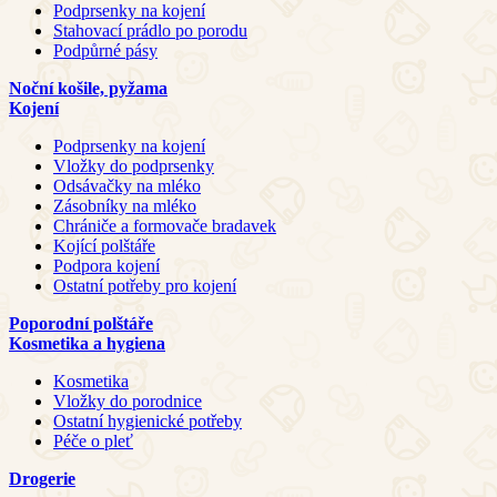
Podprsenky na kojení
Stahovací prádlo po porodu
Podpůrné pásy
Noční košile, pyžama
Kojení
Podprsenky na kojení
Vložky do podprsenky
Odsávačky na mléko
Zásobníky na mléko
Chrániče a formovače bradavek
Kojící polštáře
Podpora kojení
Ostatní potřeby pro kojení
Poporodní polštáře
Kosmetika a hygiena
Kosmetika
Vložky do porodnice
Ostatní hygienické potřeby
Péče o pleť
Drogerie