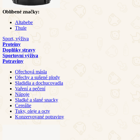
Oblíbené značky:
Altabebe
Thule
Sport, výživa
Proteiny
Doplňky stravy
Sportovní výživa
Potraviny
Ořechová másla
Ořechy a sušené plody
Sladidla a dochucovadla
Vaření a pečení
Nápoje
Sladké a slané snacky
Cereálie
Tuky, oleje a octy
Konzervované potraviny