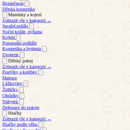
Bezpečnost
Dětská kosmetika
Maminky a kojení
Zobrazit vše v kategorii →
Spodní prádlo
Noční košile, pyžama
Kojení
Poporodní polštáře
Kosmetika a hygiena
Drogerie
Dětský pokoj
Zobrazit vše v kategorii →
Postýlky a kolébky
Matrace
Lůžkoviny
Židličky
Ohrádky
Nábytek
Dekorace do pokoje
Hračky
Zobrazit vše v kategorii →
Hračky podle věku