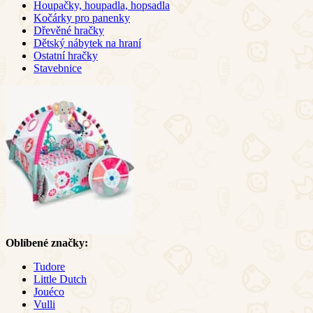
Houpačky, houpadla, hopsadla
Kočárky pro panenky
Dřevěné hračky
Dětský nábytek na hraní
Ostatní hračky
Stavebnice
Oblíbené značky:
Tudore
Little Dutch
Jouéco
Vulli