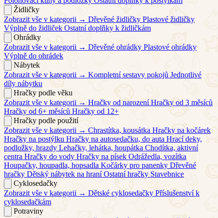
Polohovací klíny a podložky
Ostatní doplňky k postýlkám
Židličky
Zobrazit vše v kategorii →
Dřevěné židličky
Plastové židličky
Výplně do židliček
Ostatní doplňky k židličkám
Ohrádky
Zobrazit vše v kategorii →
Dřevěné ohrádky
Plastové ohrádky
Výplně do ohrádek
Nábytek
Zobrazit vše v kategorii →
Kompletní sestavy pokojů
Jednotlivé
díly nábytku
Hračky podle věku
Zobrazit vše v kategorii →
Hračky od narození
Hračky od 3 měsíců
Hračky od 6+ měsíců
Hračky od 12+
Hračky podle použití
Zobrazit vše v kategorii →
Chrastítka, kousátka
Hračky na kočárek
Hračky na postýlku
Hračky na autosedačku, do auta
Hrací deky,
podložky, hrazdy
Lehačky, lehátka, houpátka
Chodítka, aktivní
centra
Hračky do vody
Hračky na písek
Odrážedla, vozítka
Houpačky, houpadla, hopsadla
Kočárky pro panenky
Dřevěné
hračky
Dětský nábytek na hraní
Ostatní hračky
Stavebnice
Cyklosedačky
Zobrazit vše v kategorii →
Dětské cyklosedačky
Příslušenství k
cyklosedačkám
Potraviny