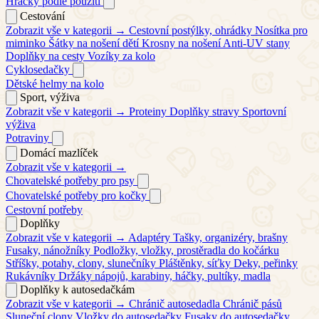
Hračky podle použití
Cestování
Zobrazit vše v kategorii →
Cestovní postýlky, ohrádky
Nosítka pro
miminko
Šátky na nošení dětí
Krosny na nošení
Anti-UV stany
Doplňky na cesty
Vozíky za kolo
Cyklosedačky
Dětské helmy na kolo
Sport, výživa
Zobrazit vše v kategorii →
Proteiny
Doplňky stravy
Sportovní
výživa
Potraviny
Domácí mazlíček
Zobrazit vše v kategorii →
Chovatelské potřeby pro psy
Chovatelské potřeby pro kočky
Cestovní potřeby
Doplňky
Zobrazit vše v kategorii →
Adaptéry
Tašky, organizéry, brašny
Fusaky, nánožníky
Podložky, vložky, prostěradla do kočárku
Stříšky, potahy, clony, slunečníky
Pláštěnky, síťky
Deky, peřinky
Rukávníky
Držáky nápojů, karabiny, háčky, pultíky, madla
Doplňky k autosedačkám
Zobrazit vše v kategorii →
Chránič autosedadla
Chránič pásů
Sluneční clony
Vložky do autosedačky
Fusaky do autosedačky