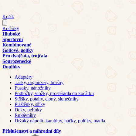
Košík
Kočárky
Hluboké
Sportovní
Kombinované
Golfové, golfky
Pro dvojčata, trojčata
Sourozenecké
Doplňky
Adaptéry
Tašky, organizéry, brašny
Fusaky, nánožníky
Podložky, vložky, prostěradla do kočárku
Stříšky, potahy, clony, slunečníky
Pláštěnky, síťky
Deky, peřinky
Rukávníky
Držáky nápojů, karabiny, háčky, pultíky, madla
Příslušenství a náhradní díly