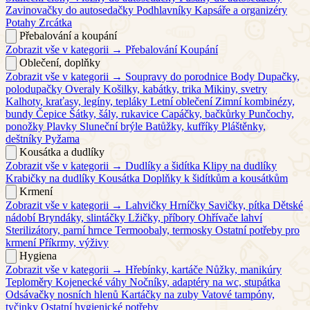
Zavinovačky do autosedačky
Podhlavníky
Kapsáře a organizéry
Potahy
Zrcátka
Přebalování a koupání
Zobrazit vše v kategorii →
Přebalování
Koupání
Oblečení, doplňky
Zobrazit vše v kategorii →
Soupravy do porodnice
Body
Dupačky,
polodupačky
Overaly
Košilky, kabátky, trika
Mikiny, svetry
Kalhoty, kraťasy, legíny, tepláky
Letní oblečení
Zimní kombinézy,
bundy
Čepice
Šátky, šály, rukavice
Capáčky, bačkůrky
Punčochy,
ponožky
Plavky
Sluneční brýle
Batůžky, kufříky
Pláštěnky,
deštníky
Pyžama
Kousátka a dudlíky
Zobrazit vše v kategorii →
Dudlíky a šidítka
Klipy na dudlíky
Krabičky na dudlíky
Kousátka
Doplňky k šidítkům a kousátkům
Krmení
Zobrazit vše v kategorii →
Lahvičky
Hrníčky
Savičky, pítka
Dětské
nádobí
Bryndáky, slintáčky
Lžičky, příbory
Ohřívače lahví
Sterilizátory, parní hrnce
Termoobaly, termosky
Ostatní potřeby pro
krmení
Příkrmy, výživy
Hygiena
Zobrazit vše v kategorii →
Hřebínky, kartáče
Nůžky, manikúry
Teploměry
Kojenecké váhy
Nočníky, adaptéry na wc, stupátka
Odsávačky nosních hlenů
Kartáčky na zuby
Vatové tampóny,
tyčinky
Ostatní hygienické potřeby