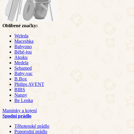
Oblíbené značky:
Weleda
Maceshka
Babyono
Bébé-jou
Akuku
Medela
Sebamed
Baby-vac
B.Box
Philips AVENT
BIBS
Nanny
Be Lenka
Maminky a kojení
Spodní prádlo
Těhotenské prádlo
Poporodní prádlo