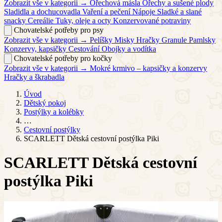
Zobrazit vše v kategorii →
Ořechová másla
Ořechy a sušené plody
Sladidla a dochucovadla
Vaření a pečení
Nápoje
Sladké a slané
snacky
Cereálie
Tuky, oleje a octy
Konzervované potraviny
Chovatelské potřeby pro psy
Zobrazit vše v kategorii →
Pelíšky
Misky
Hračky
Granule
Pamlsky
Konzervy, kapsičky
Cestování
Obojky a vodítka
Chovatelské potřeby pro kočky
Zobrazit vše v kategorii →
Mokré krmivo – kapsičky a konzervy
Hračky a škrabadla
Úvod
Dětský pokoj
Postýlky a kolébky
…
Cestovní postýlky
SCARLETT Dětská cestovní postýlka Piki
SCARLETT Dětská cestovní
postýlka Piki