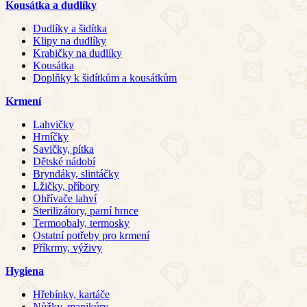
Kousátka a dudlíky
Dudlíky a šidítka
Klipy na dudlíky
Krabičky na dudlíky
Kousátka
Doplňky k šidítkům a kousátkům
Krmení
Lahvičky
Hrníčky
Savičky, pítka
Dětské nádobí
Bryndáky, slintáčky
Lžičky, příbory
Ohřívače lahví
Sterilizátory, parní hrnce
Termoobaly, termosky
Ostatní potřeby pro krmení
Příkrmy, výživy
Hygiena
Hřebínky, kartáče
Nůžky, manikúry