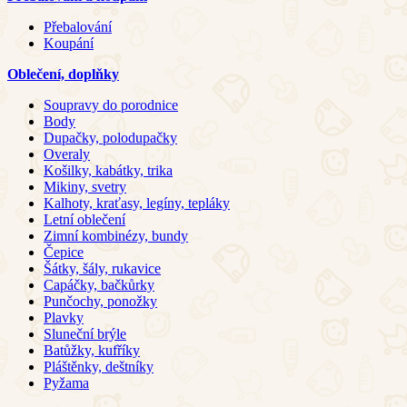
Přebalování
Koupání
Oblečení, doplňky
Soupravy do porodnice
Body
Dupačky, polodupačky
Overaly
Košilky, kabátky, trika
Mikiny, svetry
Kalhoty, kraťasy, legíny, tepláky
Letní oblečení
Zimní kombinézy, bundy
Čepice
Šátky, šály, rukavice
Capáčky, bačkůrky
Punčochy, ponožky
Plavky
Sluneční brýle
Batůžky, kufříky
Pláštěnky, deštníky
Pyžama