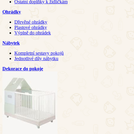
Ostatní doplňky k židličkám
Ohrádky
Dřevěné ohrádky
Plastové ohrádky
Výplně do ohrádek
Nábytek
Kompletní sestavy pokojů
Jednotlivé díly nábytku
Dekorace do pokoje