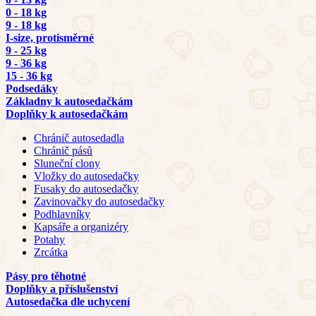
0 - 18 kg
9 - 18 kg
I-size, protisměrné
9 - 25 kg
9 - 36 kg
15 - 36 kg
Podsedáky
Základny k autosedačkám
Doplňky k autosedačkám
Chránič autosedadla
Chránič pásů
Sluneční clony
Vložky do autosedačky
Fusaky do autosedačky
Zavinovačky do autosedačky
Podhlavníky
Kapsáře a organizéry
Potahy
Zrcátka
Pásy pro těhotné
Doplňky a příslušenství
Autosedačka dle uchycení