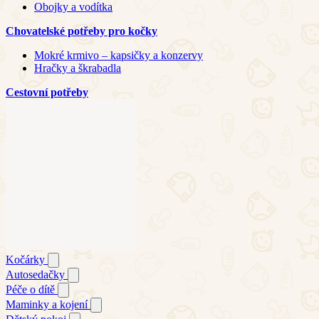
Obojky a vodítka
Chovatelské potřeby pro kočky
Mokré krmivo – kapsičky a konzervy
Hračky a škrabadla
Cestovní potřeby
Kočárky
Autosedačky
Péče o dítě
Maminky a kojení