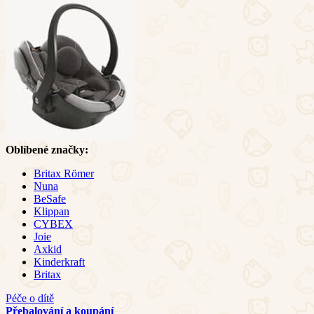
Oblíbené značky:
Britax Römer
Nuna
BeSafe
Klippan
CYBEX
Joie
Axkid
Kinderkraft
Britax
Péče o dítě
Přebalování a koupání