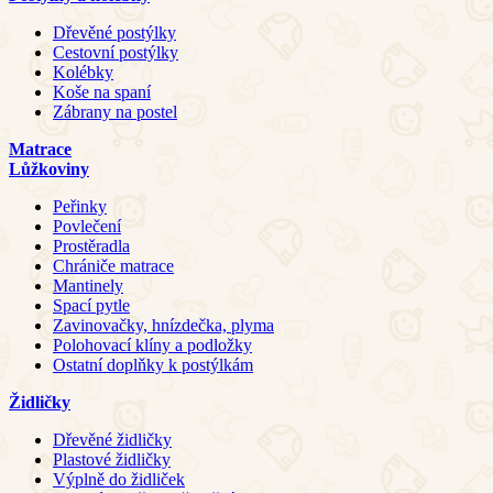
Dřevěné postýlky
Cestovní postýlky
Kolébky
Koše na spaní
Zábrany na postel
Matrace
Lůžkoviny
Peřinky
Povlečení
Prostěradla
Chrániče matrace
Mantinely
Spací pytle
Zavinovačky, hnízdečka, plyma
Polohovací klíny a podložky
Ostatní doplňky k postýlkám
Židličky
Dřevěné židličky
Plastové židličky
Výplně do židliček