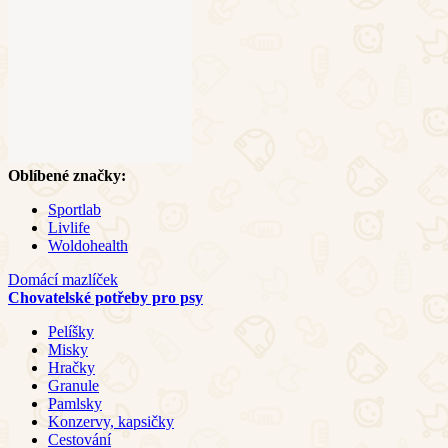
Oblíbené značky:
Sportlab
Livlife
Woldohealth
Domácí mazlíček
Chovatelské potřeby pro psy
Pelíšky
Misky
Hračky
Granule
Pamlsky
Konzervy, kapsičky
Cestování