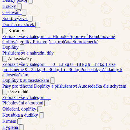
Dětský pokoj
Hračky
Cestování
Sport, výživa
Domácí mazlíček
Kočárky
Zobrazit vše v kategorii →
Hluboké
Sportovní
Kombinované
Golfové, golfky
Pro dvojčata, trojčata
Sourozenecké
Doplňky
Příslušenství a náhradní díly
Autosedačky
Zobrazit vše v kategorii →
0 - 13 kg
0 - 18 kg
9 - 18 kg
I-size,
protisměrné
9 - 25 kg
9 - 36 kg
15 - 36 kg
Podsedáky
Základny k
autosedačkám
Doplňky k autosedačkám
Pásy pro těhotné
Doplňky a příslušenství
Autosedačka dle uchycení
Péče o dítě
Zobrazit vše v kategorii →
Přebalování a koupání
Oblečení, doplňky
Kousátka a dudlíky
Krmení
Hygiena