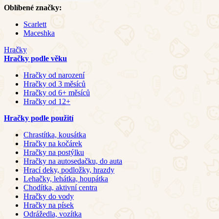
Oblíbené značky:
Scarlett
Maceshka
Hračky
Hračky podle věku
Hračky od narození
Hračky od 3 měsíců
Hračky od 6+ měsíců
Hračky od 12+
Hračky podle použití
Chrastítka, kousátka
Hračky na kočárek
Hračky na postýlku
Hračky na autosedačku, do auta
Hrací deky, podložky, hrazdy
Lehačky, lehátka, houpátka
Chodítka, aktivní centra
Hračky do vody
Hračky na písek
Odrážedla, vozítka