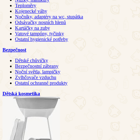
Teploměry
Kojenecké váhy
Nočníky, adaptéry na wc, stupátka
Odsávačky nosních hlenů
Kartáčky na zuby
Vatové tampóny, tyčinky
Ostatní hygienické potřeby
Bezpečnost
Dětské chůvičky
Bezpečnostní zábrany
Noční světla, lampičky
Zvlhčovače vzduchu
Ostatní ochranné produkty
Dětská kosmetika