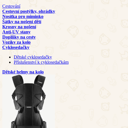
Cestování
Cestovní postýlky, ohrádky
Nosítka pro miminko
Šátky na nošení dětí
Krosny na nošení
Anti-UV stany
Doplňky na cesty
Vozíky za kolo
Cyklosedačky
Dětské cyklosedačky
Příslušenství k cyklosedačkám
Dětské helmy na kolo