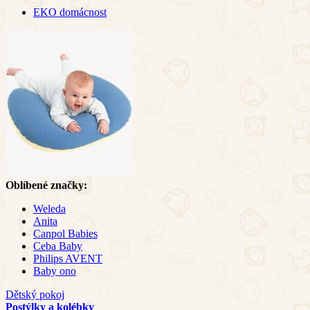
EKO domácnost
Oblíbené značky:
Weleda
Anita
Canpol Babies
Ceba Baby
Philips AVENT
Baby ono
Dětský pokoj
Postýlky a kolébky