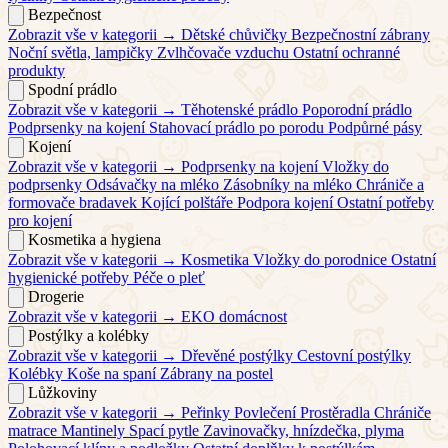
Bezpečnost
Zobrazit vše v kategorii →
Dětské chůvičky
Bezpečnostní zábrany
Noční světla, lampičky
Zvlhčovače vzduchu
Ostatní ochranné
produkty
Spodní prádlo
Zobrazit vše v kategorii →
Těhotenské prádlo
Poporodní prádlo
Podprsenky na kojení
Stahovací prádlo po porodu
Podpůrné pásy
Kojení
Zobrazit vše v kategorii →
Podprsenky na kojení
Vložky do
podprsenky
Odsávačky na mléko
Zásobníky na mléko
Chrániče a
formovače bradavek
Kojící polštáře
Podpora kojení
Ostatní potřeby
pro kojení
Kosmetika a hygiena
Zobrazit vše v kategorii →
Kosmetika
Vložky do porodnice
Ostatní
hygienické potřeby
Péče o pleť
Drogerie
Zobrazit vše v kategorii →
EKO domácnost
Postýlky a kolébky
Zobrazit vše v kategorii →
Dřevěné postýlky
Cestovní postýlky
Kolébky
Koše na spaní
Zábrany na postel
Lůžkoviny
Zobrazit vše v kategorii →
Peřinky
Povlečení
Prostěradla
Chrániče
matrace
Mantinely
Spací pytle
Zavinovačky, hnízdečka, plyma