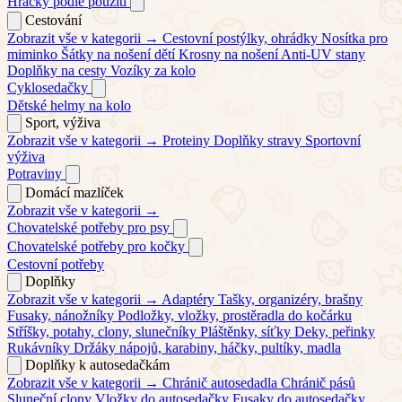
Hračky podle použití
Cestování
Zobrazit vše v kategorii →
Cestovní postýlky, ohrádky
Nosítka pro
miminko
Šátky na nošení dětí
Krosny na nošení
Anti-UV stany
Doplňky na cesty
Vozíky za kolo
Cyklosedačky
Dětské helmy na kolo
Sport, výživa
Zobrazit vše v kategorii →
Proteiny
Doplňky stravy
Sportovní
výživa
Potraviny
Domácí mazlíček
Zobrazit vše v kategorii →
Chovatelské potřeby pro psy
Chovatelské potřeby pro kočky
Cestovní potřeby
Doplňky
Zobrazit vše v kategorii →
Adaptéry
Tašky, organizéry, brašny
Fusaky, nánožníky
Podložky, vložky, prostěradla do kočárku
Stříšky, potahy, clony, slunečníky
Pláštěnky, síťky
Deky, peřinky
Rukávníky
Držáky nápojů, karabiny, háčky, pultíky, madla
Doplňky k autosedačkám
Zobrazit vše v kategorii →
Chránič autosedadla
Chránič pásů
Sluneční clony
Vložky do autosedačky
Fusaky do autosedačky