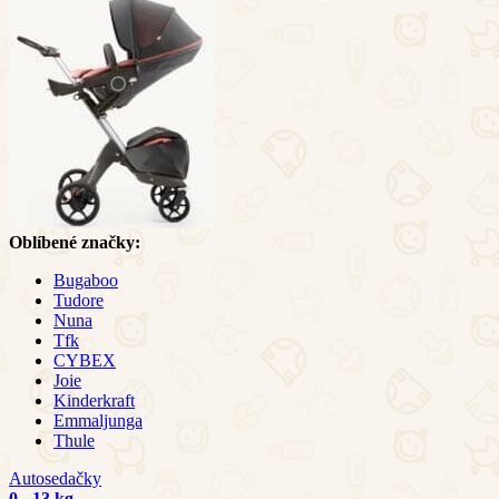
Oblíbené značky:
Bugaboo
Tudore
Nuna
Tfk
CYBEX
Joie
Kinderkraft
Emmaljunga
Thule
Autosedačky
0 - 13 kg