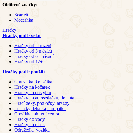
Oblíbené značky:
Scarlett
Maceshka
Hračky
Hračky podle věku
Hračky od narození
Hračky od 3 měsíců
Hračky od 6+ měsíců
Hračky od 12+
Hračky podle použití
Chrastítka, kousátka
Hračky na kočárek
Hračky na postýlku
Hračky na autosedačku, do auta
Hrací deky, podložky, hrazdy
Lehačky, lehátka, houpátka
Chodítka, aktivní centra
Hračky do vody
Hračky na písek
Odrážedla, vozítka