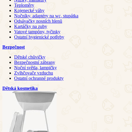
Teploměry
Kojenecké váhy
Nočníky, adaptéry na wc, stupátka
Odsávačky nosních hlenů
Kartáčky na zuby
Vatové tampóny, tyčinky
Ostatní hygienické potřeby
Bezpečnost
Dětské chůvičky
Bezpečnostní zábrany
Noční světla, lampičky
Zvlhčovače vzduchu
Ostatní ochranné produkty
Dětská kosmetika