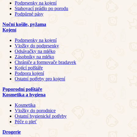
Podprsenky na kojení
Stahovací prádlo po porodu
Podpůrné pásy
Noční košile, pyžama
Kojení
Podprsenky na kojení
Vložky do podprsenky
Odsávačky na mléko
Zásobníky na mléko
Chrániče a formovače bradavek
Kojící polštáře
Podpora kojení
Ostatní potřeby pro kojení
Poporodní polštáře
Kosmetika a hygiena
Kosmetika
Vložky do porodnice
Ostatní hygienické potřeby
Péče o pleť
Drogerie