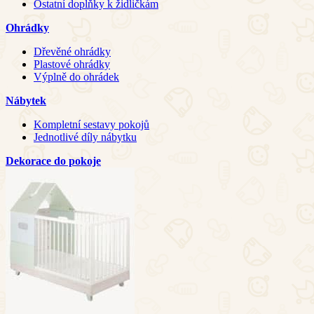
Ostatní doplňky k židličkám
Ohrádky
Dřevěné ohrádky
Plastové ohrádky
Výplně do ohrádek
Nábytek
Kompletní sestavy pokojů
Jednotlivé díly nábytku
Dekorace do pokoje