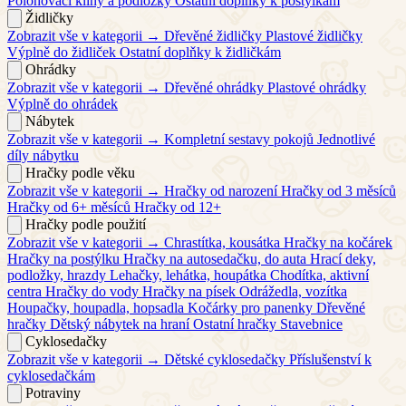
Polohovací klíny a podložky
Ostatní doplňky k postýlkám
Židličky
Zobrazit vše v kategorii →
Dřevěné židličky
Plastové židličky
Výplně do židliček
Ostatní doplňky k židličkám
Ohrádky
Zobrazit vše v kategorii →
Dřevěné ohrádky
Plastové ohrádky
Výplně do ohrádek
Nábytek
Zobrazit vše v kategorii →
Kompletní sestavy pokojů
Jednotlivé
díly nábytku
Hračky podle věku
Zobrazit vše v kategorii →
Hračky od narození
Hračky od 3 měsíců
Hračky od 6+ měsíců
Hračky od 12+
Hračky podle použití
Zobrazit vše v kategorii →
Chrastítka, kousátka
Hračky na kočárek
Hračky na postýlku
Hračky na autosedačku, do auta
Hrací deky,
podložky, hrazdy
Lehačky, lehátka, houpátka
Chodítka, aktivní
centra
Hračky do vody
Hračky na písek
Odrážedla, vozítka
Houpačky, houpadla, hopsadla
Kočárky pro panenky
Dřevěné
hračky
Dětský nábytek na hraní
Ostatní hračky
Stavebnice
Cyklosedačky
Zobrazit vše v kategorii →
Dětské cyklosedačky
Příslušenství k
cyklosedačkám
Potraviny