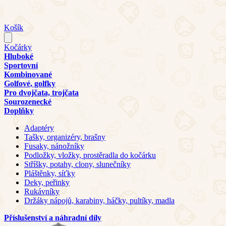
Košík
Kočárky
Hluboké
Sportovní
Kombinované
Golfové, golfky
Pro dvojčata, trojčata
Sourozenecké
Doplňky
Adaptéry
Tašky, organizéry, brašny
Fusaky, nánožníky
Podložky, vložky, prostěradla do kočárku
Stříšky, potahy, clony, slunečníky
Pláštěnky, síťky
Deky, peřinky
Rukávníky
Držáky nápojů, karabiny, háčky, pultíky, madla
Příslušenství a náhradní díly