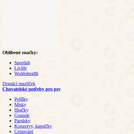
Oblíbené značky:
Sportlab
Livlife
Woldohealth
Domácí mazlíček
Chovatelské potřeby pro psy
Pelíšky
Misky
Hračky
Granule
Pamlsky
Konzervy, kapsičky
Cestování