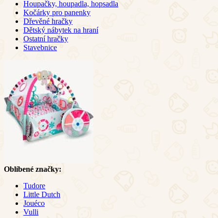
Houpačky, houpadla, hopsadla
Kočárky pro panenky
Dřevěné hračky
Dětský nábytek na hraní
Ostatní hračky
Stavebnice
Oblíbené značky:
Tudore
Little Dutch
Jouéco
Vulli