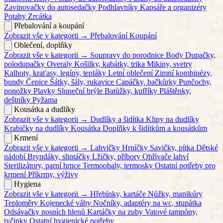
Zavinovačky do autosedačky
Podhlavníky
Kapsáře a organizéry
Potahy
Zrcátka
Přebalování a koupání
Zobrazit vše v kategorii →
Přebalování
Koupání
Oblečení, doplňky
Zobrazit vše v kategorii →
Soupravy do porodnice
Body
Dupačky,
polodupačky
Overaly
Košilky, kabátky, trika
Mikiny, svetry
Kalhoty, kraťasy, legíny, tepláky
Letní oblečení
Zimní kombinézy,
bundy
Čepice
Šátky, šály, rukavice
Capáčky, bačkůrky
Punčochy,
ponožky
Plavky
Sluneční brýle
Batůžky, kufříky
Pláštěnky,
deštníky
Pyžama
Kousátka a dudlíky
Zobrazit vše v kategorii →
Dudlíky a šidítka
Klipy na dudlíky
Krabičky na dudlíky
Kousátka
Doplňky k šidítkům a kousátkům
Krmení
Zobrazit vše v kategorii →
Lahvičky
Hrníčky
Savičky, pítka
Dětské
nádobí
Bryndáky, slintáčky
Lžičky, příbory
Ohřívače lahví
Sterilizátory, parní hrnce
Termoobaly, termosky
Ostatní potřeby pro
krmení
Příkrmy, výživy
Hygiena
Zobrazit vše v kategorii →
Hřebínky, kartáče
Nůžky, manikúry
Teploměry
Kojenecké váhy
Nočníky, adaptéry na wc, stupátka
Odsávačky nosních hlenů
Kartáčky na zuby
Vatové tampóny,
tyčinky
Ostatní hygienické potřeby