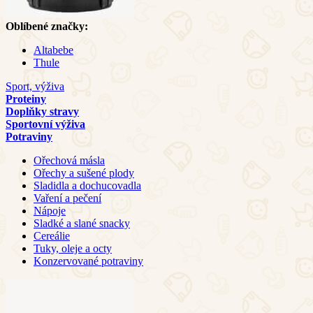
Oblíbené značky:
Altabebe
Thule
Sport, výživa
Proteiny
Doplňky stravy
Sportovní výživa
Potraviny
Ořechová másla
Ořechy a sušené plody
Sladidla a dochucovadla
Vaření a pečení
Nápoje
Sladké a slané snacky
Cereálie
Tuky, oleje a octy
Konzervované potraviny