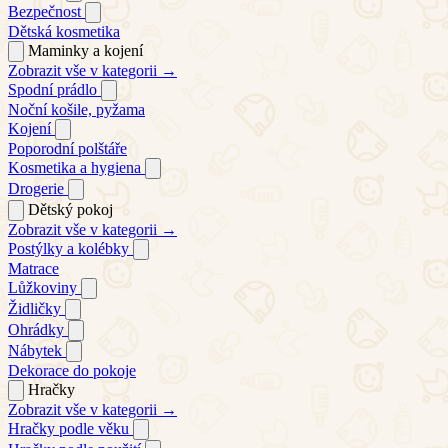
Bezpečnost
Dětská kosmetika
Maminky a kojení
Zobrazit vše v kategorii →
Spodní prádlo
Noční košile, pyžama
Kojení
Poporodní polštáře
Kosmetika a hygiena
Drogerie
Dětský pokoj
Zobrazit vše v kategorii →
Postýlky a kolébky
Matrace
Lůžkoviny
Židličky
Ohrádky
Nábytek
Dekorace do pokoje
Hračky
Zobrazit vše v kategorii →
Hračky podle věku