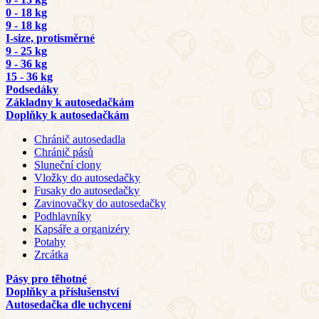
0 - 18 kg
9 - 18 kg
I-size, protisměrné
9 - 25 kg
9 - 36 kg
15 - 36 kg
Podsedáky
Základny k autosedačkám
Doplňky k autosedačkám
Chránič autosedadla
Chránič pásů
Sluneční clony
Vložky do autosedačky
Fusaky do autosedačky
Zavinovačky do autosedačky
Podhlavníky
Kapsáře a organizéry
Potahy
Zrcátka
Pásy pro těhotné
Doplňky a příslušenství
Autosedačka dle uchycení