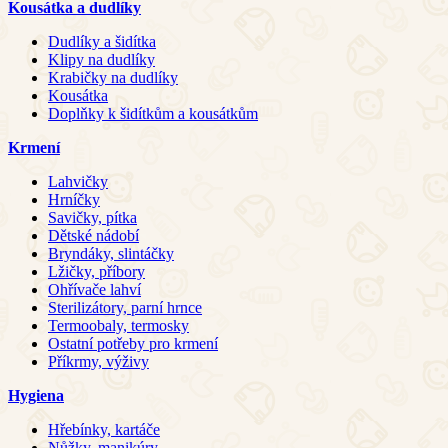
Kousátka a dudlíky
Dudlíky a šidítka
Klipy na dudlíky
Krabičky na dudlíky
Kousátka
Doplňky k šidítkům a kousátkům
Krmení
Lahvičky
Hrníčky
Savičky, pítka
Dětské nádobí
Bryndáky, slintáčky
Lžičky, příbory
Ohřívače lahví
Sterilizátory, parní hrnce
Termoobaly, termosky
Ostatní potřeby pro krmení
Příkrmy, výživy
Hygiena
Hřebínky, kartáče
Nůžky, manikúry