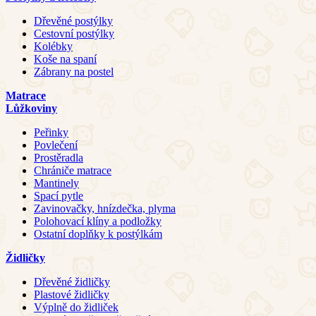
Dřevěné postýlky
Cestovní postýlky
Kolébky
Koše na spaní
Zábrany na postel
Matrace
Lůžkoviny
Peřinky
Povlečení
Prostěradla
Chrániče matrace
Mantinely
Spací pytle
Zavinovačky, hnízdečka, plyma
Polohovací klíny a podložky
Ostatní doplňky k postýlkám
Židličky
Dřevěné židličky
Plastové židličky
Výplně do židliček