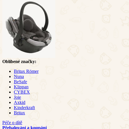
Oblíbené značky:
Britax Römer
Nuna
BeSafe
Klippan
CYBEX
Joie
Axkid
Kinderkraft
Britax
Péče o dítě
Přebalování a koupání