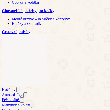
Obojky a vodítka
Chovatelské potřeby pro kočky
Mokré krmivo – kapsičky a konzervy
Hračky a škrabadla
Cestovní potřeby
Kočárky
Autosedačky
Péče o dítě
Maminky a kojení