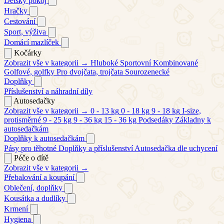
Dětský pokoj
Hračky
Cestování
Sport, výživa
Domácí mazlíček
Kočárky
Zobrazit vše v kategorii →
Hluboké
Sportovní
Kombinované
Golfové, golfky
Pro dvojčata, trojčata
Sourozenecké
Doplňky
Příslušenství a náhradní díly
Autosedačky
Zobrazit vše v kategorii →
0 - 13 kg
0 - 18 kg
9 - 18 kg
I-size,
protisměrné
9 - 25 kg
9 - 36 kg
15 - 36 kg
Podsedáky
Základny k
autosedačkám
Doplňky k autosedačkám
Pásy pro těhotné
Doplňky a příslušenství
Autosedačka dle uchycení
Péče o dítě
Zobrazit vše v kategorii →
Přebalování a koupání
Oblečení, doplňky
Kousátka a dudlíky
Krmení
Hygiena