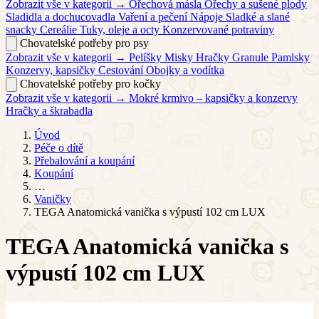
Zobrazit vše v kategorii →
Ořechová másla
Ořechy a sušené plody
Sladidla a dochucovadla
Vaření a pečení
Nápoje
Sladké a slané
snacky
Cereálie
Tuky, oleje a octy
Konzervované potraviny
Chovatelské potřeby pro psy
Zobrazit vše v kategorii →
Pelíšky
Misky
Hračky
Granule
Pamlsky
Konzervy, kapsičky
Cestování
Obojky a vodítka
Chovatelské potřeby pro kočky
Zobrazit vše v kategorii →
Mokré krmivo – kapsičky a konzervy
Hračky a škrabadla
Úvod
Péče o dítě
Přebalování a koupání
Koupání
…
Vaničky
TEGA Anatomická vanička s výpustí 102 cm LUX
TEGA Anatomická vanička s
výpustí 102 cm LUX