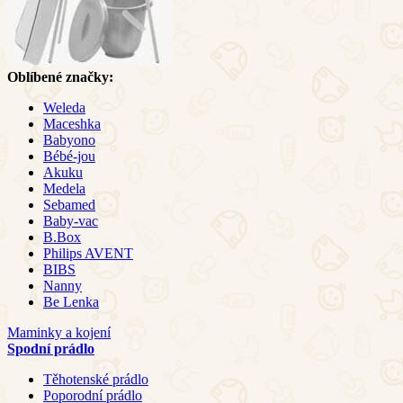
Oblíbené značky:
Weleda
Maceshka
Babyono
Bébé-jou
Akuku
Medela
Sebamed
Baby-vac
B.Box
Philips AVENT
BIBS
Nanny
Be Lenka
Maminky a kojení
Spodní prádlo
Těhotenské prádlo
Poporodní prádlo