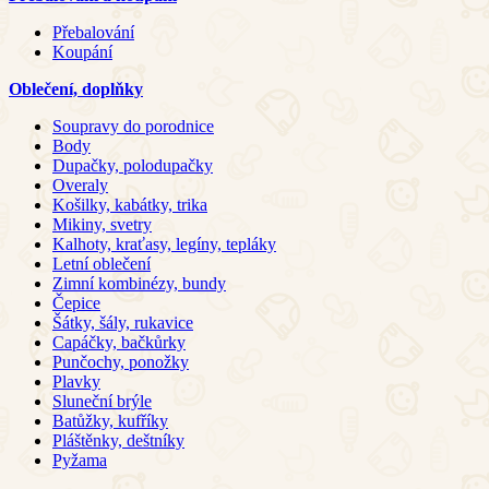
Přebalování
Koupání
Oblečení, doplňky
Soupravy do porodnice
Body
Dupačky, polodupačky
Overaly
Košilky, kabátky, trika
Mikiny, svetry
Kalhoty, kraťasy, legíny, tepláky
Letní oblečení
Zimní kombinézy, bundy
Čepice
Šátky, šály, rukavice
Capáčky, bačkůrky
Punčochy, ponožky
Plavky
Sluneční brýle
Batůžky, kufříky
Pláštěnky, deštníky
Pyžama