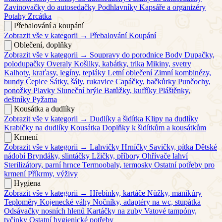
Zavinovačky do autosedačky
Podhlavníky
Kapsáře a organizéry
Potahy
Zrcátka
Přebalování a koupání
Zobrazit vše v kategorii →
Přebalování
Koupání
Oblečení, doplňky
Zobrazit vše v kategorii →
Soupravy do porodnice
Body
Dupačky,
polodupačky
Overaly
Košilky, kabátky, trika
Mikiny, svetry
Kalhoty, kraťasy, legíny, tepláky
Letní oblečení
Zimní kombinézy,
bundy
Čepice
Šátky, šály, rukavice
Capáčky, bačkůrky
Punčochy,
ponožky
Plavky
Sluneční brýle
Batůžky, kufříky
Pláštěnky,
deštníky
Pyžama
Kousátka a dudlíky
Zobrazit vše v kategorii →
Dudlíky a šidítka
Klipy na dudlíky
Krabičky na dudlíky
Kousátka
Doplňky k šidítkům a kousátkům
Krmení
Zobrazit vše v kategorii →
Lahvičky
Hrníčky
Savičky, pítka
Dětské
nádobí
Bryndáky, slintáčky
Lžičky, příbory
Ohřívače lahví
Sterilizátory, parní hrnce
Termoobaly, termosky
Ostatní potřeby pro
krmení
Příkrmy, výživy
Hygiena
Zobrazit vše v kategorii →
Hřebínky, kartáče
Nůžky, manikúry
Teploměry
Kojenecké váhy
Nočníky, adaptéry na wc, stupátka
Odsávačky nosních hlenů
Kartáčky na zuby
Vatové tampóny,
tyčinky
Ostatní hygienické potřeby