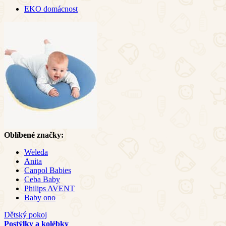
EKO domácnost
Oblíbené značky:
Weleda
Anita
Canpol Babies
Ceba Baby
Philips AVENT
Baby ono
Dětský pokoj
Postýlky a kolébky