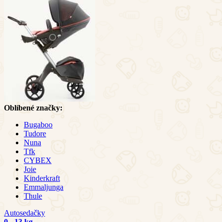
Oblíbené značky:
Bugaboo
Tudore
Nuna
Tfk
CYBEX
Joie
Kinderkraft
Emmaljunga
Thule
Autosedačky
0 - 13 kg