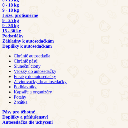
0 - 18 kg
9 - 18 kg
I-size, protisměrné
9 - 25 kg
9 - 36 kg
15 - 36 kg
Podsedáky
Základny k autosedačkám
Doplňky k autosedačkám
Chránič autosedadla
Chránič pásů
Sluneční clony
Vložky do autosedačky
Fusaky do autosedačky
Zavinovačky do autosedačky
Podhlavníky
Kapsáře a organizéry
Potahy
Zrcátka
Pásy pro těhotné
Doplňky a příslušenství
Autosedačka dle uchycení