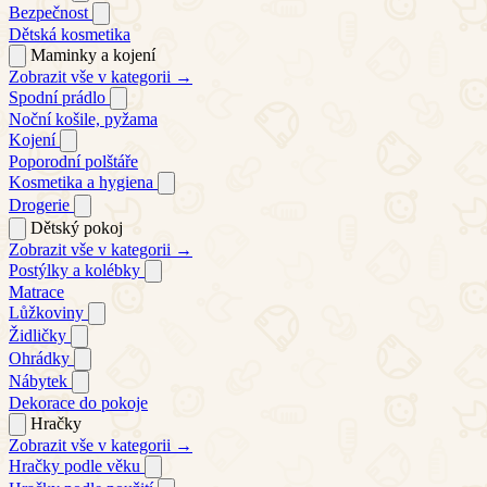
Bezpečnost
Dětská kosmetika
Maminky a kojení
Zobrazit vše v kategorii →
Spodní prádlo
Noční košile, pyžama
Kojení
Poporodní polštáře
Kosmetika a hygiena
Drogerie
Dětský pokoj
Zobrazit vše v kategorii →
Postýlky a kolébky
Matrace
Lůžkoviny
Židličky
Ohrádky
Nábytek
Dekorace do pokoje
Hračky
Zobrazit vše v kategorii →
Hračky podle věku