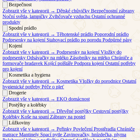
Bezpečnost
Zobrazit vše v kategorii →
Dětské chůvičky
Bezpečnostní zábrany
Noční světla, lampičky
Zvlhčovače vzduchu
Ostatní ochranné
produkty
Spodní prádlo
Zobrazit vše v kategorii →
Těhotenské prádlo
Poporodní prádlo
Podprsenky na kojení
Stahovací prádlo po porodu
Podpůrné pásy
Kojení
Zobrazit vše v kategorii →
Podprsenky na kojení
Vložky do
podprsenky
Odsávačky na mléko
Zásobníky na mléko
Chrániče a
formovače bradavek
Kojící polštáře
Podpora kojení
Ostatní potřeby
pro kojení
Kosmetika a hygiena
Zobrazit vše v kategorii →
Kosmetika
Vložky do porodnice
Ostatní
hygienické potřeby
Péče o pleť
Drogerie
Zobrazit vše v kategorii →
EKO domácnost
Postýlky a kolébky
Zobrazit vše v kategorii →
Dřevěné postýlky
Cestovní postýlky
Kolébky
Koše na spaní
Zábrany na postel
Lůžkoviny
Zobrazit vše v kategorii →
Peřinky
Povlečení
Prostěradla
Chrániče
matrace
Mantinely
Spací pytle
Zavinovačky, hnízdečka, plyma