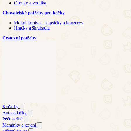
Obojky a vodítka
Chovatelské potřeby pro kočky
Mokré krmivo – kapsičky a konzervy
Hračky a škrabadla
Cestovní potřeby
Kočárky
Autosedačky
Péče o dítě
Maminky a kojení