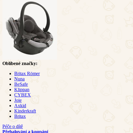
Oblíbené značky:
Britax Römer
Nuna
BeSafe
Klippan
CYBEX
Joie
Axkid
Kinderkraft
Britax
Péče o dítě
Přebalování a koupání