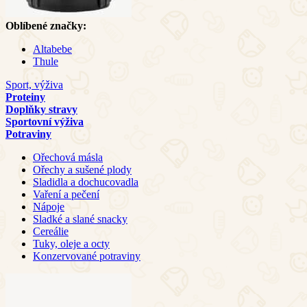
Oblíbené značky:
Altabebe
Thule
Sport, výživa
Proteiny
Doplňky stravy
Sportovní výživa
Potraviny
Ořechová másla
Ořechy a sušené plody
Sladidla a dochucovadla
Vaření a pečení
Nápoje
Sladké a slané snacky
Cereálie
Tuky, oleje a octy
Konzervované potraviny