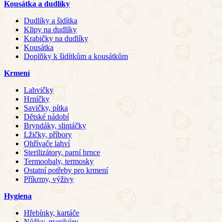
Kousátka a dudlíky
Dudlíky a šidítka
Klipy na dudlíky
Krabičky na dudlíky
Kousátka
Doplňky k šidítkům a kousátkům
Krmení
Lahvičky
Hrníčky
Savičky, pítka
Dětské nádobí
Bryndáky, slintáčky
Lžičky, příbory
Ohřívače lahví
Sterilizátory, parní hrnce
Termoobaly, termosky
Ostatní potřeby pro krmení
Příkrmy, výživy
Hygiena
Hřebínky, kartáče
Nůžky, manikúry