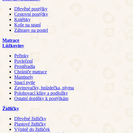
Dřevěné postýlky
Cestovní postýlky
Kolébky
Koše na spaní
Zábrany na postel
Matrace
Lůžkoviny
Peřinky
Povlečení
Prostěradla
Chrániče matrace
Mantinely
Spací pytle
Zavinovačky, hnízdečka, plyma
Polohovací klíny a podložky
Ostatní doplňky k postýlkám
Židličky
Dřevěné židličky
Plastové židličky
Výplně do židliček