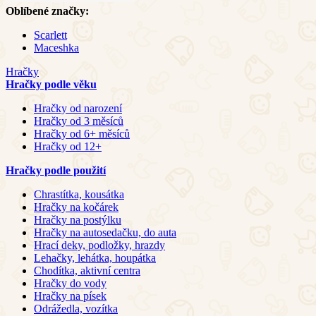
Oblíbené značky:
Scarlett
Maceshka
Hračky
Hračky podle věku
Hračky od narození
Hračky od 3 měsíců
Hračky od 6+ měsíců
Hračky od 12+
Hračky podle použití
Chrastítka, kousátka
Hračky na kočárek
Hračky na postýlku
Hračky na autosedačku, do auta
Hrací deky, podložky, hrazdy
Lehačky, lehátka, houpátka
Chodítka, aktivní centra
Hračky do vody
Hračky na písek
Odrážedla, vozítka