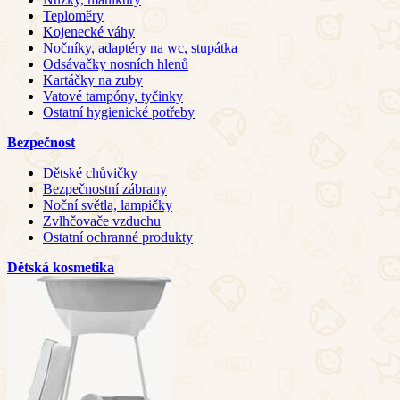
Teploměry
Kojenecké váhy
Nočníky, adaptéry na wc, stupátka
Odsávačky nosních hlenů
Kartáčky na zuby
Vatové tampóny, tyčinky
Ostatní hygienické potřeby
Bezpečnost
Dětské chůvičky
Bezpečnostní zábrany
Noční světla, lampičky
Zvlhčovače vzduchu
Ostatní ochranné produkty
Dětská kosmetika