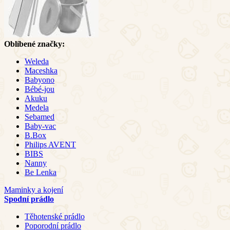
Oblíbené značky:
Weleda
Maceshka
Babyono
Bébé-jou
Akuku
Medela
Sebamed
Baby-vac
B.Box
Philips AVENT
BIBS
Nanny
Be Lenka
Maminky a kojení
Spodní prádlo
Těhotenské prádlo
Poporodní prádlo