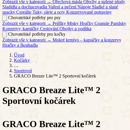
Zobrazit vše v kategorii →
Ořechová másla
Ořechy a sušené plody
Sladidla a dochucovadla
Vaření a pečení
Nápoje
Sladké a slané
snacky
Cereálie
Tuky, oleje a octy
Konzervované potraviny
Chovatelské potřeby pro psy
Zobrazit vše v kategorii →
Pelíšky
Misky
Hračky
Granule
Pamlsky
Konzervy, kapsičky
Cestování
Obojky a vodítka
Chovatelské potřeby pro kočky
Zobrazit vše v kategorii →
Mokré krmivo – kapsičky a konzervy
Hračky a škrabadla
Úvod
Kočárky
…
Sportovní
GRACO Breaze Lite™ 2 Sportovní kočárek
GRACO Breaze Lite™ 2
Sportovní kočárek
GRACO Breaze Lite™ 2