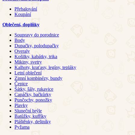
Přebalování
Koupání
Oblečení, doplňky
Soupravy do porodnice
Body
Dupačky, polodupačky
Overaly
Košilky, kabátky, trika
Mikiny, svetry
Kalhoty, kraťasy, legíny, tepláky
Letní oblečení
Zimní kombinézy, bundy
Čepice
Šátky, šály, rukavice
Capáčky, bačkůrky
Punčochy, ponožky
Plavky
Sluneční brýle
Batůžky, kufříky
Pláštěnky, deštníky
Pyžama