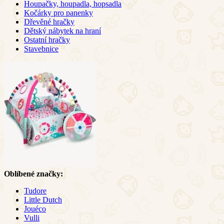
Houpačky, houpadla, hopsadla
Kočárky pro panenky
Dřevěné hračky
Dětský nábytek na hraní
Ostatní hračky
Stavebnice
Oblíbené značky:
Tudore
Little Dutch
Jouéco
Vulli