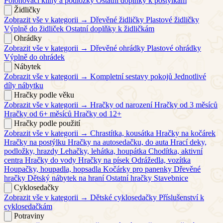
Polohovací klíny a podložky
Ostatní doplňky k postýlkám
Židličky
Zobrazit vše v kategorii →
Dřevěné židličky
Plastové židličky
Výplně do židliček
Ostatní doplňky k židličkám
Ohrádky
Zobrazit vše v kategorii →
Dřevěné ohrádky
Plastové ohrádky
Výplně do ohrádek
Nábytek
Zobrazit vše v kategorii →
Kompletní sestavy pokojů
Jednotlivé
díly nábytku
Hračky podle věku
Zobrazit vše v kategorii →
Hračky od narození
Hračky od 3 měsíců
Hračky od 6+ měsíců
Hračky od 12+
Hračky podle použití
Zobrazit vše v kategorii →
Chrastítka, kousátka
Hračky na kočárek
Hračky na postýlku
Hračky na autosedačku, do auta
Hrací deky,
podložky, hrazdy
Lehačky, lehátka, houpátka
Chodítka, aktivní
centra
Hračky do vody
Hračky na písek
Odrážedla, vozítka
Houpačky, houpadla, hopsadla
Kočárky pro panenky
Dřevěné
hračky
Dětský nábytek na hraní
Ostatní hračky
Stavebnice
Cyklosedačky
Zobrazit vše v kategorii →
Dětské cyklosedačky
Příslušenství k
cyklosedačkám
Potraviny