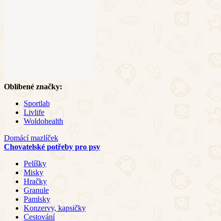
Oblíbené značky:
Sportlab
Livlife
Woldohealth
Domácí mazlíček
Chovatelské potřeby pro psy
Pelíšky
Misky
Hračky
Granule
Pamlsky
Konzervy, kapsičky
Cestování