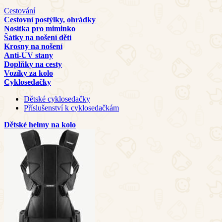
Cestování
Cestovní postýlky, ohrádky
Nosítka pro miminko
Šátky na nošení dětí
Krosny na nošení
Anti-UV stany
Doplňky na cesty
Vozíky za kolo
Cyklosedačky
Dětské cyklosedačky
Příslušenství k cyklosedačkám
Dětské helmy na kolo