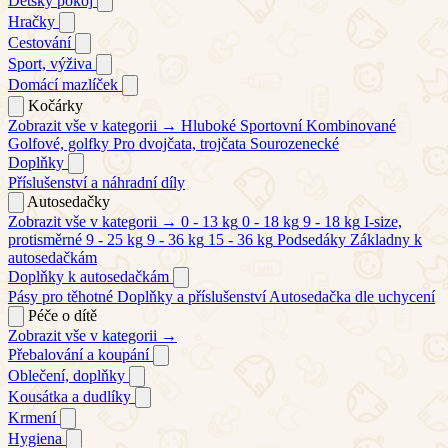
Dětský pokoj
Hračky
Cestování
Sport, výživa
Domácí mazlíček
Kočárky
Zobrazit vše v kategorii →
Hluboké
Sportovní
Kombinované
Golfové, golfky
Pro dvojčata, trojčata
Sourozenecké
Doplňky
Příslušenství a náhradní díly
Autosedačky
Zobrazit vše v kategorii →
0 - 13 kg
0 - 18 kg
9 - 18 kg
I-size,
protisměrné
9 - 25 kg
9 - 36 kg
15 - 36 kg
Podsedáky
Základny k
autosedačkám
Doplňky k autosedačkám
Pásy pro těhotné
Doplňky a příslušenství
Autosedačka dle uchycení
Péče o dítě
Zobrazit vše v kategorii →
Přebalování a koupání
Oblečení, doplňky
Kousátka a dudlíky
Krmení
Hygiena