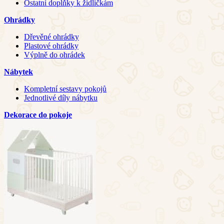
Ostatní doplňky k židličkám
Ohrádky
Dřevěné ohrádky
Plastové ohrádky
Výplně do ohrádek
Nábytek
Kompletní sestavy pokojů
Jednotlivé díly nábytku
Dekorace do pokoje