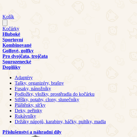
Košík
Kočárky
Hluboké
Sportovní
Kombinované
Golfové, golfky
Pro dvojčata, trojčata
Sourozenecké
Doplňky
Adaptéry
Tašky, organizéry, brašny
Fusaky, nánožníky
Podložky, vložky, prostěradla do kočárku
Stříšky, potahy, clony, slunečníky
Pláštěnky, síťky
Deky, peřinky
Rukávníky
Držáky nápojů, karabiny, háčky, pultíky, madla
Příslušenství a náhradní díly