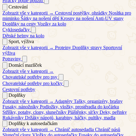
Hračky podle použití
Cestování
Zobrazit vše v kategorii →
Cestovní postýlky, ohrádky
Nosítka pro
miminko
Šátky na nošení dětí
Krosny na nošení
Anti-UV stany
Doplňky na cesty
Vozíky za kolo
Cyklosedačky
Dětské helmy na kolo
Sport, výživa
Zobrazit vše v kategorii →
Proteiny
Doplňky stravy
Sportovní
výživa
Potraviny
Domácí mazlíček
Zobrazit vše v kategorii →
Chovatelské potřeby pro psy
Chovatelské potřeby pro kočky
Cestovní potřeby
Doplňky
Zobrazit vše v kategorii →
Adaptéry
Tašky, organizéry, brašny
Fusaky, nánožníky
Podložky, vložky, prostěradla do kočárku
Stříšky, potahy, clony, slunečníky
Pláštěnky, síťky
Deky, peřinky
Rukávníky
Držáky nápojů, karabiny, háčky, pultíky, madla
Doplňky k autosedačkám
Zobrazit vše v kategorii →
Chránič autosedadla
Chránič pásů
Sluneční clony
Vložky do autosedačky
Fusaky do autosedačky