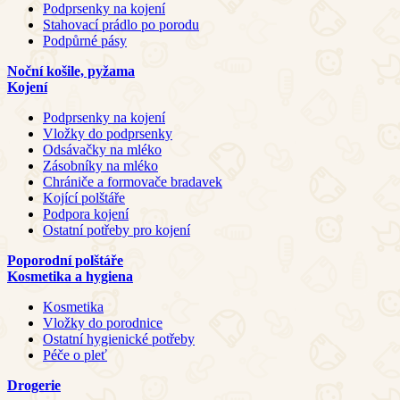
Podprsenky na kojení
Stahovací prádlo po porodu
Podpůrné pásy
Noční košile, pyžama
Kojení
Podprsenky na kojení
Vložky do podprsenky
Odsávačky na mléko
Zásobníky na mléko
Chrániče a formovače bradavek
Kojící polštáře
Podpora kojení
Ostatní potřeby pro kojení
Poporodní polštáře
Kosmetika a hygiena
Kosmetika
Vložky do porodnice
Ostatní hygienické potřeby
Péče o pleť
Drogerie