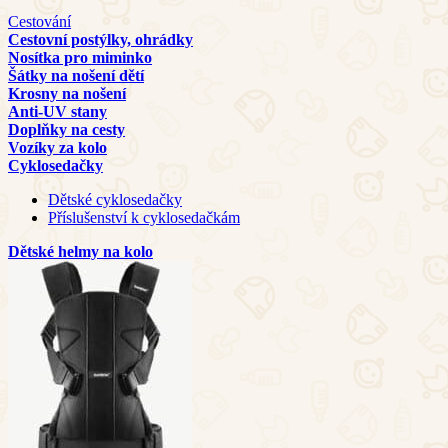
Cestování
Cestovní postýlky, ohrádky
Nosítka pro miminko
Šátky na nošení dětí
Krosny na nošení
Anti-UV stany
Doplňky na cesty
Vozíky za kolo
Cyklosedačky
Dětské cyklosedačky
Příslušenství k cyklosedačkám
Dětské helmy na kolo