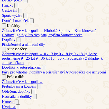
Dětský pokoj
Hračky
Cestování
Sport, výživa
Domácí mazlíček
Kočárky
Zobrazit vše v kategorii →
Hluboké
Sportovní
Kombinované
Golfové, golfky
Pro dvojčata, trojčata
Sourozenecké
Doplňky
Příslušenství a náhradní díly
Autosedačky
Zobrazit vše v kategorii →
0 - 13 kg
0 - 18 kg
9 - 18 kg
I-size,
protisměrné
9 - 25 kg
9 - 36 kg
15 - 36 kg
Podsedáky
Základny k
autosedačkám
Doplňky k autosedačkám
Pásy pro těhotné
Doplňky a příslušenství
Autosedačka dle uchycení
Péče o dítě
Zobrazit vše v kategorii →
Přebalování a koupání
Oblečení, doplňky
Kousátka a dudlíky
Krmení
Hygiena