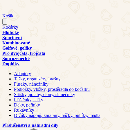
Košík
Kočárky
Hluboké
Sportovní
Kombinované
Golfové, golfky
Pro dvojčata, trojčata
Sourozenecké
Doplňky
Adaptéry
Tašky, organizéry, brašny
Fusaky, nánožníky
Podložky, vložky, prostěradla do kočárku
Stříšky, potahy, clony, slunečníky
Pláštěnky, síťky
Deky, peřinky
Rukávníky
Držáky nápojů, karabiny, háčky, pultíky, madla
Příslušenství a náhradní díly