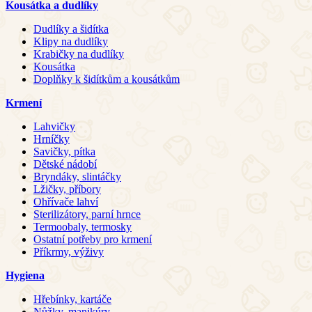
Kousátka a dudlíky
Dudlíky a šidítka
Klipy na dudlíky
Krabičky na dudlíky
Kousátka
Doplňky k šidítkům a kousátkům
Krmení
Lahvičky
Hrníčky
Savičky, pítka
Dětské nádobí
Bryndáky, slintáčky
Lžičky, příbory
Ohřívače lahví
Sterilizátory, parní hrnce
Termoobaly, termosky
Ostatní potřeby pro krmení
Příkrmy, výživy
Hygiena
Hřebínky, kartáče
Nůžky, manikúry