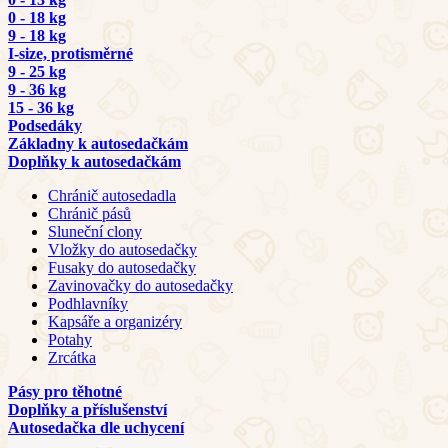
0 - 18 kg
9 - 18 kg
I-size, protisměrné
9 - 25 kg
9 - 36 kg
15 - 36 kg
Podsedáky
Základny k autosedačkám
Doplňky k autosedačkám
Chránič autosedadla
Chránič pásů
Sluneční clony
Vložky do autosedačky
Fusaky do autosedačky
Zavinovačky do autosedačky
Podhlavníky
Kapsáře a organizéry
Potahy
Zrcátka
Pásy pro těhotné
Doplňky a příslušenství
Autosedačka dle uchycení