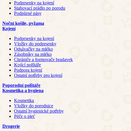
Podprsenky na kojení
Stahovací prádlo po porodu
Podpůrné pásy
Noční košile, pyžama
Kojení
Podprsenky na kojení
Vložky do podprsenky
Odsávačky na mléko
Zásobníky na mléko
Chrániče a formovače bradavek
Kojící polštáře
Podpora kojení
Ostatní potřeby pro kojení
Poporodní polštáře
Kosmetika a hygiena
Kosmetika
Vložky do porodnice
Ostatní hygienické potřeby
Péče o pleť
Drogerie