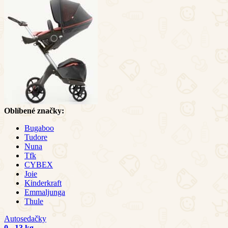
Oblíbené značky:
Bugaboo
Tudore
Nuna
Tfk
CYBEX
Joie
Kinderkraft
Emmaljunga
Thule
Autosedačky
0 - 13 kg