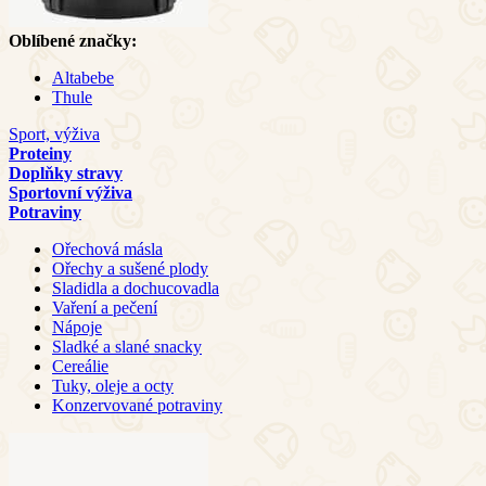
Oblíbené značky:
Altabebe
Thule
Sport, výživa
Proteiny
Doplňky stravy
Sportovní výživa
Potraviny
Ořechová másla
Ořechy a sušené plody
Sladidla a dochucovadla
Vaření a pečení
Nápoje
Sladké a slané snacky
Cereálie
Tuky, oleje a octy
Konzervované potraviny