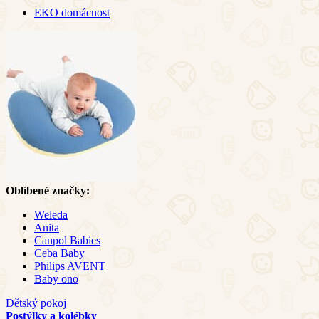
EKO domácnost
Oblíbené značky:
Weleda
Anita
Canpol Babies
Ceba Baby
Philips AVENT
Baby ono
Dětský pokoj
Postýlky a kolébky