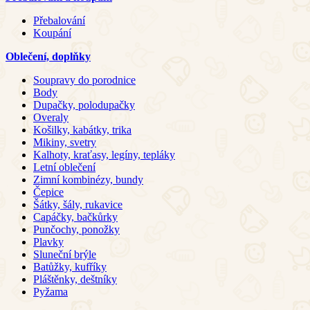
Přebalování
Koupání
Oblečení, doplňky
Soupravy do porodnice
Body
Dupačky, polodupačky
Overaly
Košilky, kabátky, trika
Mikiny, svetry
Kalhoty, kraťasy, legíny, tepláky
Letní oblečení
Zimní kombinézy, bundy
Čepice
Šátky, šály, rukavice
Capáčky, bačkůrky
Punčochy, ponožky
Plavky
Sluneční brýle
Batůžky, kufříky
Pláštěnky, deštníky
Pyžama