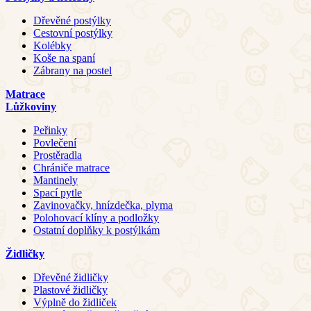
Dřevěné postýlky
Cestovní postýlky
Kolébky
Koše na spaní
Zábrany na postel
Matrace
Lůžkoviny
Peřinky
Povlečení
Prostěradla
Chrániče matrace
Mantinely
Spací pytle
Zavinovačky, hnízdečka, plyma
Polohovací klíny a podložky
Ostatní doplňky k postýlkám
Židličky
Dřevěné židličky
Plastové židličky
Výplně do židliček