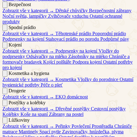
Bezpečnost
Zobrazit vše v kategorii →
Dětské chůvičky
Bezpečnostní zábrany
Noční světla, lampičky
Zvlhčovače vzduchu
Ostatní ochranné
produkty
Spodní prádlo
Zobrazit vše v kategorii →
Těhotenské prádlo
Poporodní prádlo
Podprsenky na kojení
Stahovací prádlo po porodu
Podpůrné pásy
Kojení
Zobrazit vše v kategorii →
Podprsenky na kojení
Vložky do
podprsenky
Odsávačky na mléko
Zásobníky na mléko
Chrániče a
formovače bradavek
Kojící polštáře
Podpora kojení
Ostatní potřeby
pro kojení
Kosmetika a hygiena
Zobrazit vše v kategorii →
Kosmetika
Vložky do porodnice
Ostatní
hygienické potřeby
Péče o pleť
Drogerie
Zobrazit vše v kategorii →
EKO domácnost
Postýlky a kolébky
Zobrazit vše v kategorii →
Dřevěné postýlky
Cestovní postýlky
Kolébky
Koše na spaní
Zábrany na postel
Lůžkoviny
Zobrazit vše v kategorii →
Peřinky
Povlečení
Prostěradla
Chrániče
matrace
Mantinely
Spací pytle
Zavinovačky, hnízdečka, plyma