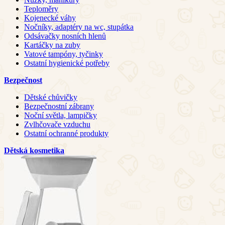
Teploměry
Kojenecké váhy
Nočníky, adaptéry na wc, stupátka
Odsávačky nosních hlenů
Kartáčky na zuby
Vatové tampóny, tyčinky
Ostatní hygienické potřeby
Bezpečnost
Dětské chůvičky
Bezpečnostní zábrany
Noční světla, lampičky
Zvlhčovače vzduchu
Ostatní ochranné produkty
Dětská kosmetika