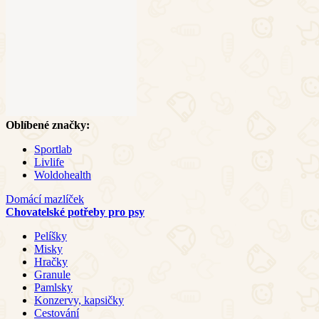
Oblíbené značky:
Sportlab
Livlife
Woldohealth
Domácí mazlíček
Chovatelské potřeby pro psy
Pelíšky
Misky
Hračky
Granule
Pamlsky
Konzervy, kapsičky
Cestování