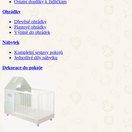
Ostatní doplňky k židličkám
Ohrádky
Dřevěné ohrádky
Plastové ohrádky
Výplně do ohrádek
Nábytek
Kompletní sestavy pokojů
Jednotlivé díly nábytku
Dekorace do pokoje