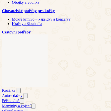
Obojky a vodítka
Chovatelské potřeby pro kočky
Mokré krmivo – kapsičky a konzervy
Hračky a škrabadla
Cestovní potřeby
Kočárky
Autosedačky
Péče o dítě
Maminky a kojení