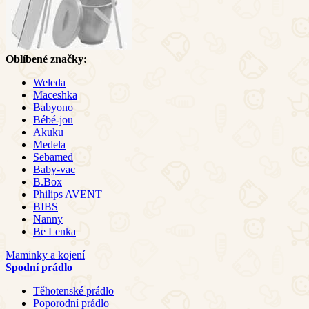
Oblíbené značky:
Weleda
Maceshka
Babyono
Bébé-jou
Akuku
Medela
Sebamed
Baby-vac
B.Box
Philips AVENT
BIBS
Nanny
Be Lenka
Maminky a kojení
Spodní prádlo
Těhotenské prádlo
Poporodní prádlo