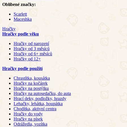
Oblíbené značky:
Scarlett
Maceshka
Hračky
Hračky podle věku
Hračky od narození
Hračky od 3 měsíců
Hračky od 6+ měsíců
Hračky od 12+
Hračky podle použití
Chrastítka, kousátka
Hračky na kočárek
Hračky na postýlku
Hračky na autosedačku, do auta
Hrací deky, podložky, hrazdy
Lehačky, lehátka, houpátka
Chodítka, aktivní centra
Hračky do vody
Hračky na písek
Odrážedla, vozítka