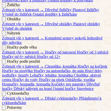
Polohovací klíny a podložky
Ostatní doplňky k postýlkám
Židličky
Zobrazit vše v kategorii →
Dřevěné židličky
Plastové židličky
Výplně do židliček
Ostatní doplňky k židličkám
Ohrádky
Zobrazit vše v kategorii →
Dřevěné ohrádky
Plastové ohrádky
Výplně do ohrádek
Nábytek
Zobrazit vše v kategorii →
Kompletní sestavy pokojů
Jednotlivé
díly nábytku
Hračky podle věku
Zobrazit vše v kategorii →
Hračky od narození
Hračky od 3 měsíců
Hračky od 6+ měsíců
Hračky od 12+
Hračky podle použití
Zobrazit vše v kategorii →
Chrastítka, kousátka
Hračky na kočárek
Hračky na postýlku
Hračky na autosedačku, do auta
Hrací deky,
podložky, hrazdy
Lehačky, lehátka, houpátka
Chodítka, aktivní
centra
Hračky do vody
Hračky na písek
Odrážedla, vozítka
Houpačky, houpadla, hopsadla
Kočárky pro panenky
Dřevěné
hračky
Dětský nábytek na hraní
Ostatní hračky
Stavebnice
Cyklosedačky
Zobrazit vše v kategorii →
Dětské cyklosedačky
Příslušenství k
cyklosedačkám
Potraviny