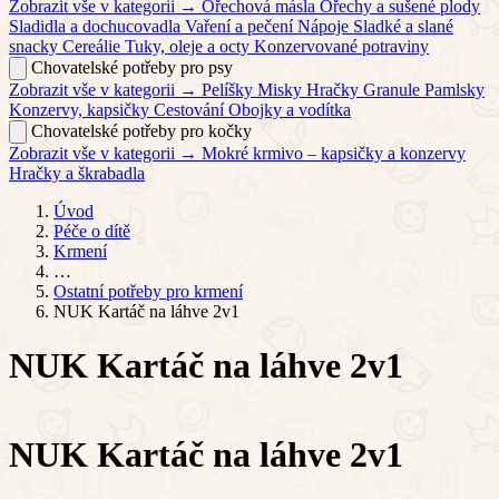
Zobrazit vše v kategorii →
Ořechová másla
Ořechy a sušené plody
Sladidla a dochucovadla
Vaření a pečení
Nápoje
Sladké a slané
snacky
Cereálie
Tuky, oleje a octy
Konzervované potraviny
Chovatelské potřeby pro psy
Zobrazit vše v kategorii →
Pelíšky
Misky
Hračky
Granule
Pamlsky
Konzervy, kapsičky
Cestování
Obojky a vodítka
Chovatelské potřeby pro kočky
Zobrazit vše v kategorii →
Mokré krmivo – kapsičky a konzervy
Hračky a škrabadla
Úvod
Péče o dítě
Krmení
…
Ostatní potřeby pro krmení
NUK Kartáč na láhve 2v1
NUK Kartáč na láhve 2v1
NUK Kartáč na láhve 2v1