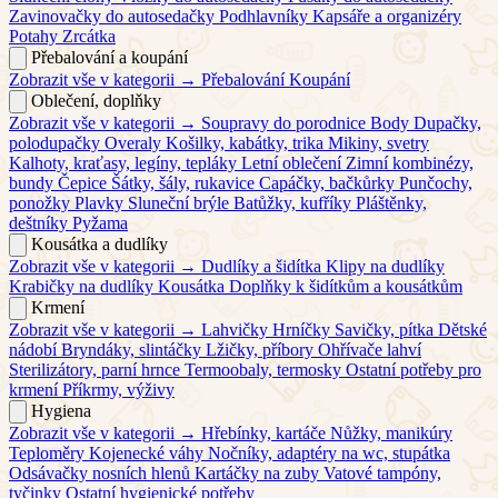
Zavinovačky do autosedačky
Podhlavníky
Kapsáře a organizéry
Potahy
Zrcátka
Přebalování a koupání
Zobrazit vše v kategorii →
Přebalování
Koupání
Oblečení, doplňky
Zobrazit vše v kategorii →
Soupravy do porodnice
Body
Dupačky,
polodupačky
Overaly
Košilky, kabátky, trika
Mikiny, svetry
Kalhoty, kraťasy, legíny, tepláky
Letní oblečení
Zimní kombinézy,
bundy
Čepice
Šátky, šály, rukavice
Capáčky, bačkůrky
Punčochy,
ponožky
Plavky
Sluneční brýle
Batůžky, kufříky
Pláštěnky,
deštníky
Pyžama
Kousátka a dudlíky
Zobrazit vše v kategorii →
Dudlíky a šidítka
Klipy na dudlíky
Krabičky na dudlíky
Kousátka
Doplňky k šidítkům a kousátkům
Krmení
Zobrazit vše v kategorii →
Lahvičky
Hrníčky
Savičky, pítka
Dětské
nádobí
Bryndáky, slintáčky
Lžičky, příbory
Ohřívače lahví
Sterilizátory, parní hrnce
Termoobaly, termosky
Ostatní potřeby pro
krmení
Příkrmy, výživy
Hygiena
Zobrazit vše v kategorii →
Hřebínky, kartáče
Nůžky, manikúry
Teploměry
Kojenecké váhy
Nočníky, adaptéry na wc, stupátka
Odsávačky nosních hlenů
Kartáčky na zuby
Vatové tampóny,
tyčinky
Ostatní hygienické potřeby