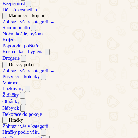
Bezpečnost
Dětská kosmetika
Maminky a kojení
Zobrazit vše v kategorii →
Spodní prádlo
Noční košile, pyžama
Kojení
Poporodní polštáře
Kosmetika a hygiena
Drogerie
Dětský pokoj
Zobrazit vše v kategorii →
Postýlky a kolébky
Matrace
Lůžkoviny
Židličky
Ohrádky
Nábytek
Dekorace do pokoje
Hračky
Zobrazit vše v kategorii →
Hračky podle věku