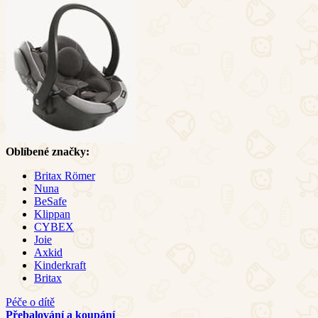
Oblíbené značky:
Britax Römer
Nuna
BeSafe
Klippan
CYBEX
Joie
Axkid
Kinderkraft
Britax
Péče o dítě
Přebalování a koupání