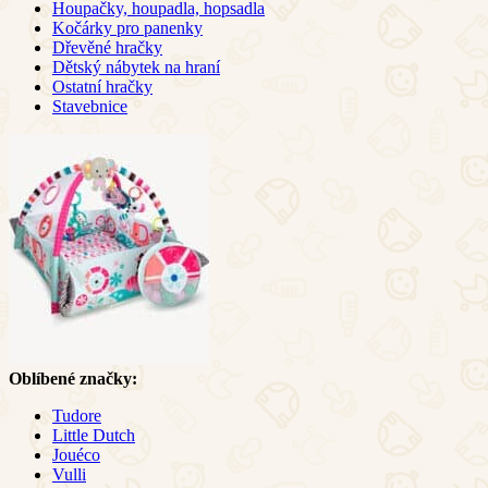
Houpačky, houpadla, hopsadla
Kočárky pro panenky
Dřevěné hračky
Dětský nábytek na hraní
Ostatní hračky
Stavebnice
Oblíbené značky:
Tudore
Little Dutch
Jouéco
Vulli