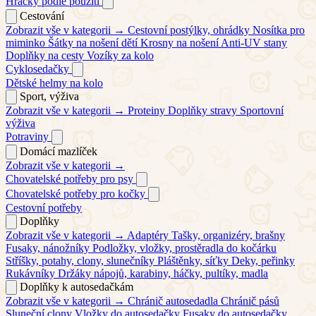
Hračky podle použití
Cestování
Zobrazit vše v kategorii →
Cestovní postýlky, ohrádky
Nosítka pro
miminko
Šátky na nošení dětí
Krosny na nošení
Anti-UV stany
Doplňky na cesty
Vozíky za kolo
Cyklosedačky
Dětské helmy na kolo
Sport, výživa
Zobrazit vše v kategorii →
Proteiny
Doplňky stravy
Sportovní
výživa
Potraviny
Domácí mazlíček
Zobrazit vše v kategorii →
Chovatelské potřeby pro psy
Chovatelské potřeby pro kočky
Cestovní potřeby
Doplňky
Zobrazit vše v kategorii →
Adaptéry
Tašky, organizéry, brašny
Fusaky, nánožníky
Podložky, vložky, prostěradla do kočárku
Stříšky, potahy, clony, slunečníky
Pláštěnky, síťky
Deky, peřinky
Rukávníky
Držáky nápojů, karabiny, háčky, pultíky, madla
Doplňky k autosedačkám
Zobrazit vše v kategorii →
Chránič autosedadla
Chránič pásů
Sluneční clony
Vložky do autosedačky
Fusaky do autosedačky