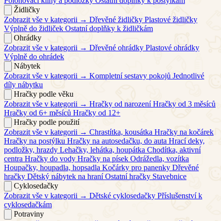
Polohovací klíny a podložky
Ostatní doplňky k postýlkám
Židličky
Zobrazit vše v kategorii →
Dřevěné židličky
Plastové židličky
Výplně do židliček
Ostatní doplňky k židličkám
Ohrádky
Zobrazit vše v kategorii →
Dřevěné ohrádky
Plastové ohrádky
Výplně do ohrádek
Nábytek
Zobrazit vše v kategorii →
Kompletní sestavy pokojů
Jednotlivé
díly nábytku
Hračky podle věku
Zobrazit vše v kategorii →
Hračky od narození
Hračky od 3 měsíců
Hračky od 6+ měsíců
Hračky od 12+
Hračky podle použití
Zobrazit vše v kategorii →
Chrastítka, kousátka
Hračky na kočárek
Hračky na postýlku
Hračky na autosedačku, do auta
Hrací deky,
podložky, hrazdy
Lehačky, lehátka, houpátka
Chodítka, aktivní
centra
Hračky do vody
Hračky na písek
Odrážedla, vozítka
Houpačky, houpadla, hopsadla
Kočárky pro panenky
Dřevěné
hračky
Dětský nábytek na hraní
Ostatní hračky
Stavebnice
Cyklosedačky
Zobrazit vše v kategorii →
Dětské cyklosedačky
Příslušenství k
cyklosedačkám
Potraviny