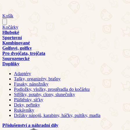
Košík
Kočárky
Hluboké
Sportovní
Kombinované
Golfové, golfky
Pro dvojčata, trojčata
Sourozenecké
Doplňky
Adaptéry
Tašky, organizéry, brašny
Fusaky, nánožníky
Podložky, vložky, prostěradla do kočárku
Stříšky, potahy, clony, slunečníky
Pláštěnky, síťky
Deky, peřinky
Rukávníky
Držáky nápojů, karabiny, háčky, pultíky, madla
Příslušenství a náhradní díly