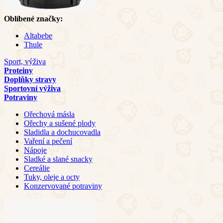
Oblíbené značky:
Altabebe
Thule
Sport, výživa
Proteiny
Doplňky stravy
Sportovní výživa
Potraviny
Ořechová másla
Ořechy a sušené plody
Sladidla a dochucovadla
Vaření a pečení
Nápoje
Sladké a slané snacky
Cereálie
Tuky, oleje a octy
Konzervované potraviny