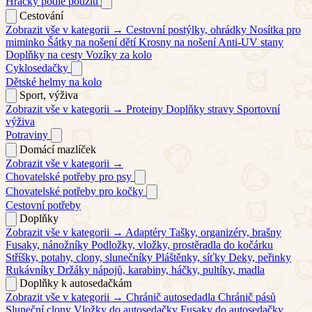
Hračky podle použití
Cestování
Zobrazit vše v kategorii →
Cestovní postýlky, ohrádky
Nosítka pro
miminko
Šátky na nošení dětí
Krosny na nošení
Anti-UV stany
Doplňky na cesty
Vozíky za kolo
Cyklosedačky
Dětské helmy na kolo
Sport, výživa
Zobrazit vše v kategorii →
Proteiny
Doplňky stravy
Sportovní
výživa
Potraviny
Domácí mazlíček
Zobrazit vše v kategorii →
Chovatelské potřeby pro psy
Chovatelské potřeby pro kočky
Cestovní potřeby
Doplňky
Zobrazit vše v kategorii →
Adaptéry
Tašky, organizéry, brašny
Fusaky, nánožníky
Podložky, vložky, prostěradla do kočárku
Stříšky, potahy, clony, slunečníky
Pláštěnky, síťky
Deky, peřinky
Rukávníky
Držáky nápojů, karabiny, háčky, pultíky, madla
Doplňky k autosedačkám
Zobrazit vše v kategorii →
Chránič autosedadla
Chránič pásů
Sluneční clony
Vložky do autosedačky
Fusaky do autosedačky