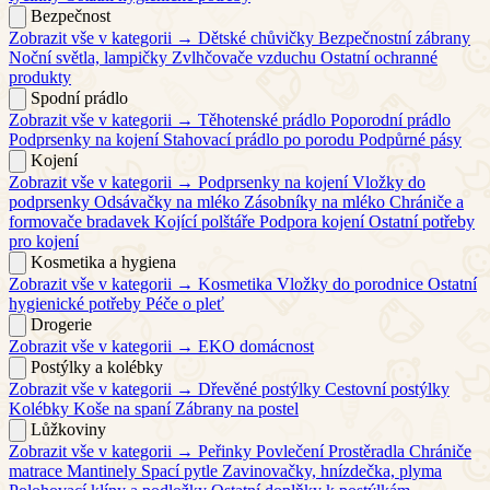
Bezpečnost
Zobrazit vše v kategorii →
Dětské chůvičky
Bezpečnostní zábrany
Noční světla, lampičky
Zvlhčovače vzduchu
Ostatní ochranné
produkty
Spodní prádlo
Zobrazit vše v kategorii →
Těhotenské prádlo
Poporodní prádlo
Podprsenky na kojení
Stahovací prádlo po porodu
Podpůrné pásy
Kojení
Zobrazit vše v kategorii →
Podprsenky na kojení
Vložky do
podprsenky
Odsávačky na mléko
Zásobníky na mléko
Chrániče a
formovače bradavek
Kojící polštáře
Podpora kojení
Ostatní potřeby
pro kojení
Kosmetika a hygiena
Zobrazit vše v kategorii →
Kosmetika
Vložky do porodnice
Ostatní
hygienické potřeby
Péče o pleť
Drogerie
Zobrazit vše v kategorii →
EKO domácnost
Postýlky a kolébky
Zobrazit vše v kategorii →
Dřevěné postýlky
Cestovní postýlky
Kolébky
Koše na spaní
Zábrany na postel
Lůžkoviny
Zobrazit vše v kategorii →
Peřinky
Povlečení
Prostěradla
Chrániče
matrace
Mantinely
Spací pytle
Zavinovačky, hnízdečka, plyma