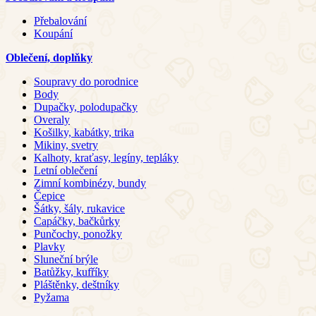
Přebalování
Koupání
Oblečení, doplňky
Soupravy do porodnice
Body
Dupačky, polodupačky
Overaly
Košilky, kabátky, trika
Mikiny, svetry
Kalhoty, kraťasy, legíny, tepláky
Letní oblečení
Zimní kombinézy, bundy
Čepice
Šátky, šály, rukavice
Capáčky, bačkůrky
Punčochy, ponožky
Plavky
Sluneční brýle
Batůžky, kufříky
Pláštěnky, deštníky
Pyžama