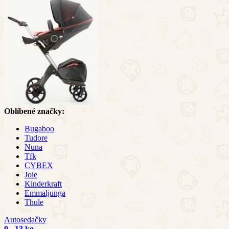
Oblíbené značky:
Bugaboo
Tudore
Nuna
Tfk
CYBEX
Joie
Kinderkraft
Emmaljunga
Thule
Autosedačky
0 - 13 kg