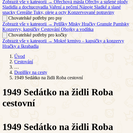
Zobrazit vše v kategorii →
Ořechová másla
Ořechy a sušené plody
Sladidla a dochucovadla
Vaření a pečení
Nápoje
Sladké a slané
snacky
Cereálie
Tuky, oleje a octy
Konzervované potraviny
Chovatelské potřeby pro psy
Zobrazit vše v kategorii →
Pelíšky
Misky
Hračky
Granule
Pamlsky
Konzervy, kapsičky
Cestování
Obojky a vodítka
Chovatelské potřeby pro kočky
Zobrazit vše v kategorii →
Mokré krmivo – kapsičky a konzervy
Hračky a škrabadla
Úvod
Cestování
…
Doplňky na cesty
1949 Sedátko na židli Roba cestovní
1949 Sedátko na židli Roba
cestovní
1949 Sedátko na židli Roba