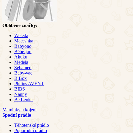
Oblíbené značky:
Weleda
Maceshka
Babyono
Bébé-jou
Akuku
Medela
Sebamed
Baby-vac
B.Box
Philips AVENT
BIBS
Nanny
Be Lenka
Maminky a kojení
Spodní prádlo
Těhotenské prádlo
Poporodní prádlo