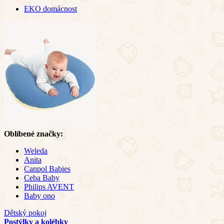
EKO domácnost
Oblíbené značky:
Weleda
Anita
Canpol Babies
Ceba Baby
Philips AVENT
Baby ono
Dětský pokoj
Postýlky a kolébky