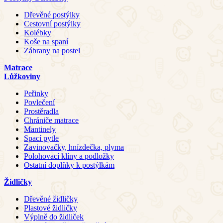
Dřevěné postýlky
Cestovní postýlky
Kolébky
Koše na spaní
Zábrany na postel
Matrace
Lůžkoviny
Peřinky
Povlečení
Prostěradla
Chrániče matrace
Mantinely
Spací pytle
Zavinovačky, hnízdečka, plyma
Polohovací klíny a podložky
Ostatní doplňky k postýlkám
Židličky
Dřevěné židličky
Plastové židličky
Výplně do židliček