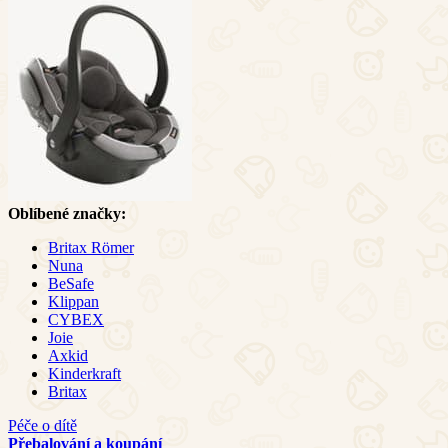
Oblíbené značky:
Britax Römer
Nuna
BeSafe
Klippan
CYBEX
Joie
Axkid
Kinderkraft
Britax
Péče o dítě
Přebalování a koupání