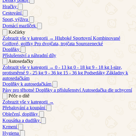
Dětský pokoj
Hračky
Cestování
Sport, výživa
Domácí mazlíček
Kočárky
Zobrazit vše v kategorii →
Hluboké
Sportovní
Kombinované
Golfové, golfky
Pro dvojčata, trojčata
Sourozenecké
Doplňky
Příslušenství a náhradní díly
Autosedačky
Zobrazit vše v kategorii →
0 - 13 kg
0 - 18 kg
9 - 18 kg
I-size,
protisměrné
9 - 25 kg
9 - 36 kg
15 - 36 kg
Podsedáky
Základny k
autosedačkám
Doplňky k autosedačkám
Pásy pro těhotné
Doplňky a příslušenství
Autosedačka dle uchycení
Péče o dítě
Zobrazit vše v kategorii →
Přebalování a koupání
Oblečení, doplňky
Kousátka a dudlíky
Krmení
Hygiena