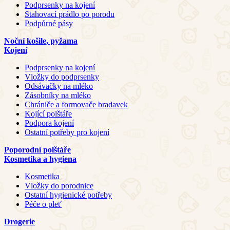
Podprsenky na kojení
Stahovací prádlo po porodu
Podpůrné pásy
Noční košile, pyžama
Kojení
Podprsenky na kojení
Vložky do podprsenky
Odsávačky na mléko
Zásobníky na mléko
Chrániče a formovače bradavek
Kojící polštáře
Podpora kojení
Ostatní potřeby pro kojení
Poporodní polštáře
Kosmetika a hygiena
Kosmetika
Vložky do porodnice
Ostatní hygienické potřeby
Péče o pleť
Drogerie