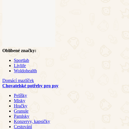
Oblíbené značky:
Sportlab
Livlife
Woldohealth
Domácí mazlíček
Chovatelské potřeby pro psy
Pelíšky
Misky
Hračky
Granule
Pamlsky
Konzervy, kapsičky
Cestování