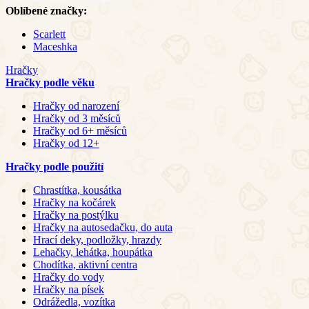
Oblíbené značky:
Scarlett
Maceshka
Hračky
Hračky podle věku
Hračky od narození
Hračky od 3 měsíců
Hračky od 6+ měsíců
Hračky od 12+
Hračky podle použití
Chrastítka, kousátka
Hračky na kočárek
Hračky na postýlku
Hračky na autosedačku, do auta
Hrací deky, podložky, hrazdy
Lehačky, lehátka, houpátka
Chodítka, aktivní centra
Hračky do vody
Hračky na písek
Odrážedla, vozítka