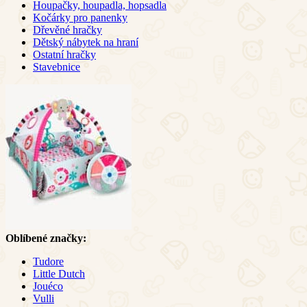
Houpačky, houpadla, hopsadla
Kočárky pro panenky
Dřevěné hračky
Dětský nábytek na hraní
Ostatní hračky
Stavebnice
Oblíbené značky:
Tudore
Little Dutch
Jouéco
Vulli