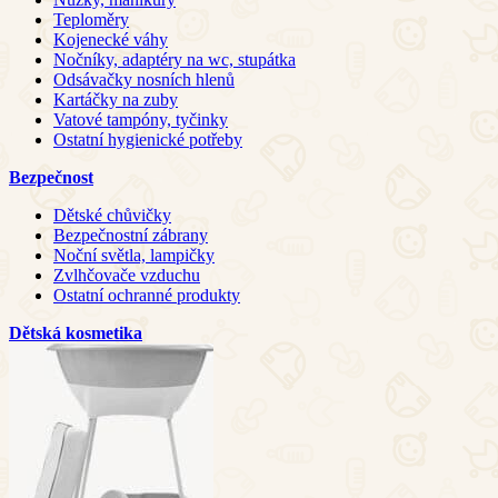
Teploměry
Kojenecké váhy
Nočníky, adaptéry na wc, stupátka
Odsávačky nosních hlenů
Kartáčky na zuby
Vatové tampóny, tyčinky
Ostatní hygienické potřeby
Bezpečnost
Dětské chůvičky
Bezpečnostní zábrany
Noční světla, lampičky
Zvlhčovače vzduchu
Ostatní ochranné produkty
Dětská kosmetika