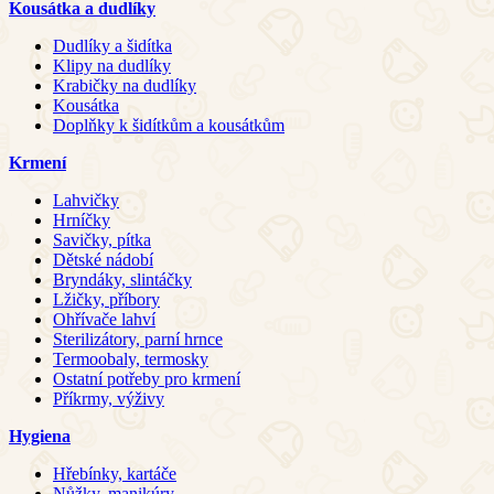
Kousátka a dudlíky
Dudlíky a šidítka
Klipy na dudlíky
Krabičky na dudlíky
Kousátka
Doplňky k šidítkům a kousátkům
Krmení
Lahvičky
Hrníčky
Savičky, pítka
Dětské nádobí
Bryndáky, slintáčky
Lžičky, příbory
Ohřívače lahví
Sterilizátory, parní hrnce
Termoobaly, termosky
Ostatní potřeby pro krmení
Příkrmy, výživy
Hygiena
Hřebínky, kartáče
Nůžky, manikúry