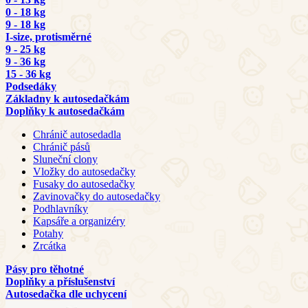
0 - 18 kg
9 - 18 kg
I-size, protisměrné
9 - 25 kg
9 - 36 kg
15 - 36 kg
Podsedáky
Základny k autosedačkám
Doplňky k autosedačkám
Chránič autosedadla
Chránič pásů
Sluneční clony
Vložky do autosedačky
Fusaky do autosedačky
Zavinovačky do autosedačky
Podhlavníky
Kapsáře a organizéry
Potahy
Zrcátka
Pásy pro těhotné
Doplňky a příslušenství
Autosedačka dle uchycení