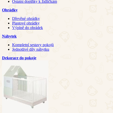
Ostatní doplňky k židličkám
Ohrádky
Dřevěné ohrádky
Plastové ohrádky
Výplně do ohrádek
Nábytek
Kompletní sestavy pokojů
Jednotlivé díly nábytku
Dekorace do pokoje