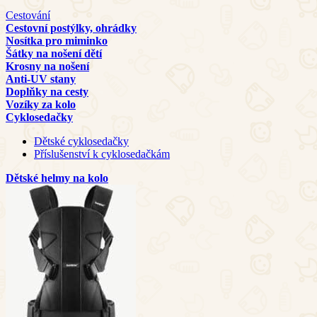
Cestování
Cestovní postýlky, ohrádky
Nosítka pro miminko
Šátky na nošení dětí
Krosny na nošení
Anti-UV stany
Doplňky na cesty
Vozíky za kolo
Cyklosedačky
Dětské cyklosedačky
Příslušenství k cyklosedačkám
Dětské helmy na kolo