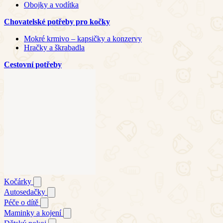
Obojky a vodítka
Chovatelské potřeby pro kočky
Mokré krmivo – kapsičky a konzervy
Hračky a škrabadla
Cestovní potřeby
Kočárky
Autosedačky
Péče o dítě
Maminky a kojení