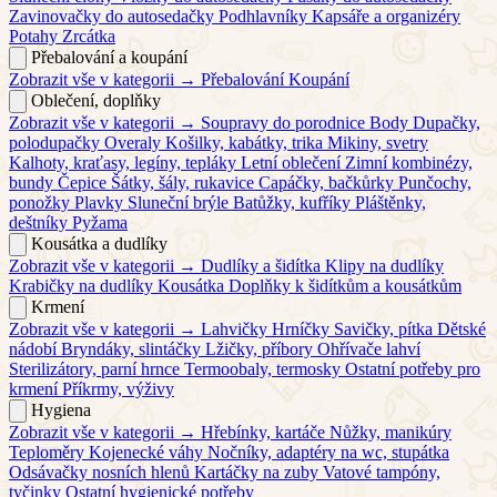
Zavinovačky do autosedačky
Podhlavníky
Kapsáře a organizéry
Potahy
Zrcátka
Přebalování a koupání
Zobrazit vše v kategorii →
Přebalování
Koupání
Oblečení, doplňky
Zobrazit vše v kategorii →
Soupravy do porodnice
Body
Dupačky,
polodupačky
Overaly
Košilky, kabátky, trika
Mikiny, svetry
Kalhoty, kraťasy, legíny, tepláky
Letní oblečení
Zimní kombinézy,
bundy
Čepice
Šátky, šály, rukavice
Capáčky, bačkůrky
Punčochy,
ponožky
Plavky
Sluneční brýle
Batůžky, kufříky
Pláštěnky,
deštníky
Pyžama
Kousátka a dudlíky
Zobrazit vše v kategorii →
Dudlíky a šidítka
Klipy na dudlíky
Krabičky na dudlíky
Kousátka
Doplňky k šidítkům a kousátkům
Krmení
Zobrazit vše v kategorii →
Lahvičky
Hrníčky
Savičky, pítka
Dětské
nádobí
Bryndáky, slintáčky
Lžičky, příbory
Ohřívače lahví
Sterilizátory, parní hrnce
Termoobaly, termosky
Ostatní potřeby pro
krmení
Příkrmy, výživy
Hygiena
Zobrazit vše v kategorii →
Hřebínky, kartáče
Nůžky, manikúry
Teploměry
Kojenecké váhy
Nočníky, adaptéry na wc, stupátka
Odsávačky nosních hlenů
Kartáčky na zuby
Vatové tampóny,
tyčinky
Ostatní hygienické potřeby