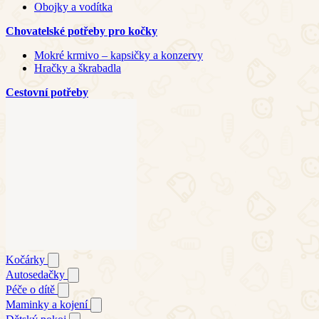
Obojky a vodítka
Chovatelské potřeby pro kočky
Mokré krmivo – kapsičky a konzervy
Hračky a škrabadla
Cestovní potřeby
Kočárky
Autosedačky
Péče o dítě
Maminky a kojení