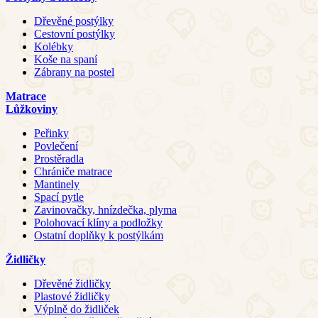
Dřevěné postýlky
Cestovní postýlky
Kolébky
Koše na spaní
Zábrany na postel
Matrace
Lůžkoviny
Peřinky
Povlečení
Prostěradla
Chrániče matrace
Mantinely
Spací pytle
Zavinovačky, hnízdečka, plyma
Polohovací klíny a podložky
Ostatní doplňky k postýlkám
Židličky
Dřevěné židličky
Plastové židličky
Výplně do židliček