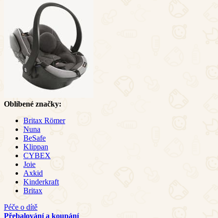
Oblíbené značky:
Britax Römer
Nuna
BeSafe
Klippan
CYBEX
Joie
Axkid
Kinderkraft
Britax
Péče o dítě
Přebalování a koupání