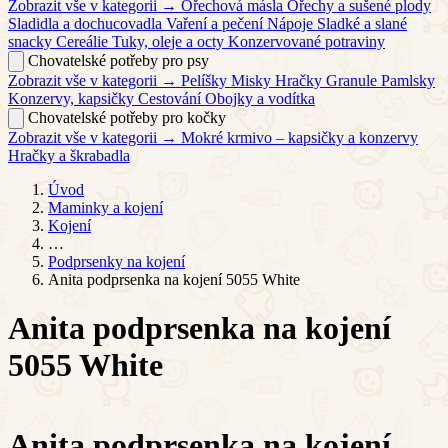
Zobrazit vše v kategorii →
Ořechová másla
Ořechy a sušené plody
Sladidla a dochucovadla
Vaření a pečení
Nápoje
Sladké a slané
snacky
Cereálie
Tuky, oleje a octy
Konzervované potraviny
Chovatelské potřeby pro psy
Zobrazit vše v kategorii →
Pelíšky
Misky
Hračky
Granule
Pamlsky
Konzervy, kapsičky
Cestování
Obojky a vodítka
Chovatelské potřeby pro kočky
Zobrazit vše v kategorii →
Mokré krmivo – kapsičky a konzervy
Hračky a škrabadla
Úvod
Maminky a kojení
Kojení
…
Podprsenky na kojení
Anita podprsenka na kojení 5055 White
Anita podprsenka na kojení
5055 White
Anita podprsenka na kojení