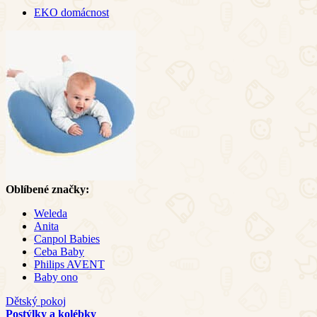
EKO domácnost
Oblíbené značky:
Weleda
Anita
Canpol Babies
Ceba Baby
Philips AVENT
Baby ono
Dětský pokoj
Postýlky a kolébky