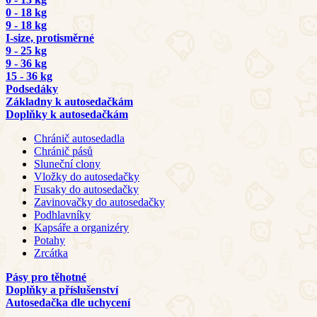
0 - 18 kg
9 - 18 kg
I-size, protisměrné
9 - 25 kg
9 - 36 kg
15 - 36 kg
Podsedáky
Základny k autosedačkám
Doplňky k autosedačkám
Chránič autosedadla
Chránič pásů
Sluneční clony
Vložky do autosedačky
Fusaky do autosedačky
Zavinovačky do autosedačky
Podhlavníky
Kapsáře a organizéry
Potahy
Zrcátka
Pásy pro těhotné
Doplňky a příslušenství
Autosedačka dle uchycení