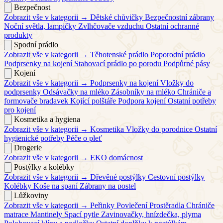
Bezpečnost
Zobrazit vše v kategorii →
Dětské chůvičky
Bezpečnostní zábrany
Noční světla, lampičky
Zvlhčovače vzduchu
Ostatní ochranné
produkty
Spodní prádlo
Zobrazit vše v kategorii →
Těhotenské prádlo
Poporodní prádlo
Podprsenky na kojení
Stahovací prádlo po porodu
Podpůrné pásy
Kojení
Zobrazit vše v kategorii →
Podprsenky na kojení
Vložky do
podprsenky
Odsávačky na mléko
Zásobníky na mléko
Chrániče a
formovače bradavek
Kojící polštáře
Podpora kojení
Ostatní potřeby
pro kojení
Kosmetika a hygiena
Zobrazit vše v kategorii →
Kosmetika
Vložky do porodnice
Ostatní
hygienické potřeby
Péče o pleť
Drogerie
Zobrazit vše v kategorii →
EKO domácnost
Postýlky a kolébky
Zobrazit vše v kategorii →
Dřevěné postýlky
Cestovní postýlky
Kolébky
Koše na spaní
Zábrany na postel
Lůžkoviny
Zobrazit vše v kategorii →
Peřinky
Povlečení
Prostěradla
Chrániče
matrace
Mantinely
Spací pytle
Zavinovačky, hnízdečka, plyma