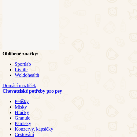
Oblíbené značky:
Sportlab
Livlife
Woldohealth
Domácí mazlíček
Chovatelské potřeby pro psy
Pelíšky
Misky
Hračky
Granule
Pamlsky
Konzervy, kapsičky
Cestování