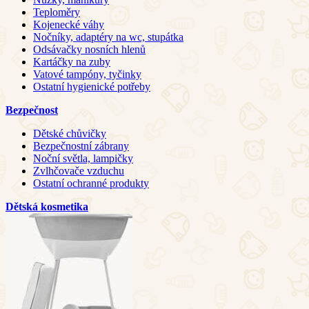
Teploměry
Kojenecké váhy
Nočníky, adaptéry na wc, stupátka
Odsávačky nosních hlenů
Kartáčky na zuby
Vatové tampóny, tyčinky
Ostatní hygienické potřeby
Bezpečnost
Dětské chůvičky
Bezpečnostní zábrany
Noční světla, lampičky
Zvlhčovače vzduchu
Ostatní ochranné produkty
Dětská kosmetika