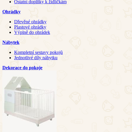
Ostatní doplňky k židličkám
Ohrádky
Dřevěné ohrádky
Plastové ohrádky
Výplně do ohrádek
Nábytek
Kompletní sestavy pokojů
Jednotlivé díly nábytku
Dekorace do pokoje