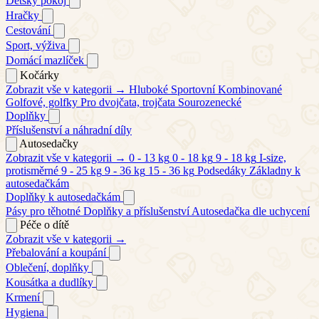
Dětský pokoj
Hračky
Cestování
Sport, výživa
Domácí mazlíček
Kočárky
Zobrazit vše v kategorii →
Hluboké
Sportovní
Kombinované
Golfové, golfky
Pro dvojčata, trojčata
Sourozenecké
Doplňky
Příslušenství a náhradní díly
Autosedačky
Zobrazit vše v kategorii →
0 - 13 kg
0 - 18 kg
9 - 18 kg
I-size,
protisměrné
9 - 25 kg
9 - 36 kg
15 - 36 kg
Podsedáky
Základny k
autosedačkám
Doplňky k autosedačkám
Pásy pro těhotné
Doplňky a příslušenství
Autosedačka dle uchycení
Péče o dítě
Zobrazit vše v kategorii →
Přebalování a koupání
Oblečení, doplňky
Kousátka a dudlíky
Krmení
Hygiena