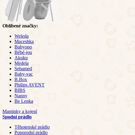
Oblíbené značky:
Weleda
Maceshka
Babyono
Bébé-jou
Akuku
Medela
Sebamed
Baby-vac
B.Box
Philips AVENT
BIBS
Nanny
Be Lenka
Maminky a kojení
Spodní prádlo
Těhotenské prádlo
Poporodní prádlo