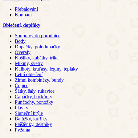
Přebalování
Koupání
Oblečení, doplňky
Soupravy do porodnice
Body
Dupačky, polodupačky
Overaly
Košilky, kabátky, trika
Mikiny, svetry
Kalhoty, kraťasy, legíny, tepláky
Letní oblečení
Zimní kombinézy, bundy
Čepice
Šátky, šály, rukavice
Capáčky, bačkůrky
Punčochy, ponožky
Plavky
Sluneční brýle
Batůžky, kufříky
Pláštěnky, deštníky
Pyžama