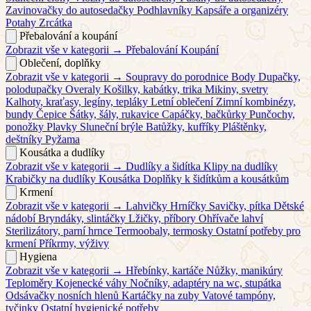
Zavinovačky do autosedačky
Podhlavníky
Kapsáře a organizéry
Potahy
Zrcátka
Přebalování a koupání
Zobrazit vše v kategorii →
Přebalování
Koupání
Oblečení, doplňky
Zobrazit vše v kategorii →
Soupravy do porodnice
Body
Dupačky,
polodupačky
Overaly
Košilky, kabátky, trika
Mikiny, svetry
Kalhoty, kraťasy, legíny, tepláky
Letní oblečení
Zimní kombinézy,
bundy
Čepice
Šátky, šály, rukavice
Capáčky, bačkůrky
Punčochy,
ponožky
Plavky
Sluneční brýle
Batůžky, kufříky
Pláštěnky,
deštníky
Pyžama
Kousátka a dudlíky
Zobrazit vše v kategorii →
Dudlíky a šidítka
Klipy na dudlíky
Krabičky na dudlíky
Kousátka
Doplňky k šidítkům a kousátkům
Krmení
Zobrazit vše v kategorii →
Lahvičky
Hrníčky
Savičky, pítka
Dětské
nádobí
Bryndáky, slintáčky
Lžičky, příbory
Ohřívače lahví
Sterilizátory, parní hrnce
Termoobaly, termosky
Ostatní potřeby pro
krmení
Příkrmy, výživy
Hygiena
Zobrazit vše v kategorii →
Hřebínky, kartáče
Nůžky, manikúry
Teploměry
Kojenecké váhy
Nočníky, adaptéry na wc, stupátka
Odsávačky nosních hlenů
Kartáčky na zuby
Vatové tampóny,
tyčinky
Ostatní hygienické potřeby