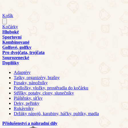
Košík
Kočárky
Hluboké
Sportovní
Kombinované
Golfové, golfky
Pro dvojčata, trojčata
Sourozenecké
Doplňky
Adaptéry
Tašky, organizéry, brašny
Fusaky, nánožníky
Podložky, vložky, prostěradla do kočárku
Stříšky, potahy, clony, slunečníky
Pláštěnky, síťky
Deky, peřinky
Rukávníky
Držáky nápojů, karabiny, háčky, pultíky, madla
Příslušenství a náhradní díly