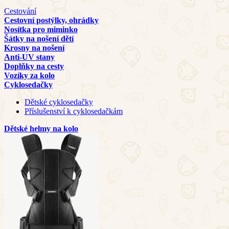
Cestování
Cestovní postýlky, ohrádky
Nosítka pro miminko
Šátky na nošení dětí
Krosny na nošení
Anti-UV stany
Doplňky na cesty
Vozíky za kolo
Cyklosedačky
Dětské cyklosedačky
Příslušenství k cyklosedačkám
Dětské helmy na kolo