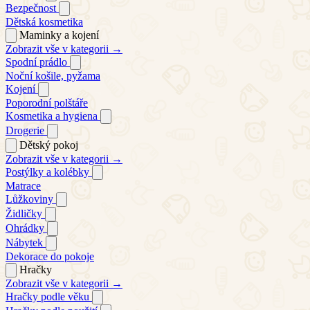
Bezpečnost
Dětská kosmetika
Maminky a kojení
Zobrazit vše v kategorii →
Spodní prádlo
Noční košile, pyžama
Kojení
Poporodní polštáře
Kosmetika a hygiena
Drogerie
Dětský pokoj
Zobrazit vše v kategorii →
Postýlky a kolébky
Matrace
Lůžkoviny
Židličky
Ohrádky
Nábytek
Dekorace do pokoje
Hračky
Zobrazit vše v kategorii →
Hračky podle věku