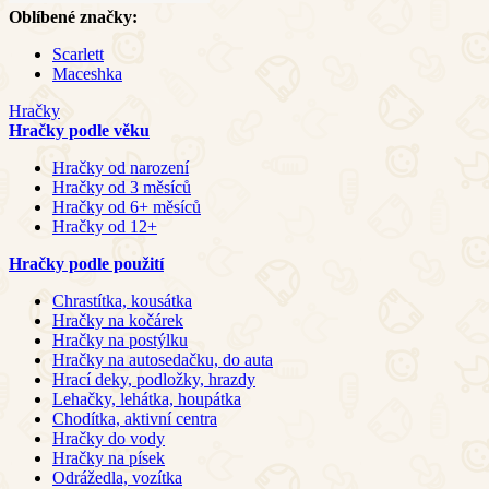
Oblíbené značky:
Scarlett
Maceshka
Hračky
Hračky podle věku
Hračky od narození
Hračky od 3 měsíců
Hračky od 6+ měsíců
Hračky od 12+
Hračky podle použití
Chrastítka, kousátka
Hračky na kočárek
Hračky na postýlku
Hračky na autosedačku, do auta
Hrací deky, podložky, hrazdy
Lehačky, lehátka, houpátka
Chodítka, aktivní centra
Hračky do vody
Hračky na písek
Odrážedla, vozítka