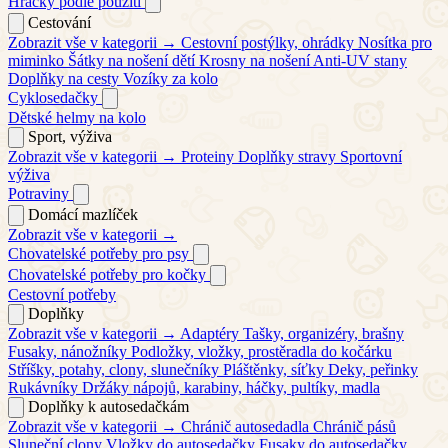
Hračky podle použití
Cestování
Zobrazit vše v kategorii →
Cestovní postýlky, ohrádky
Nosítka pro
miminko
Šátky na nošení dětí
Krosny na nošení
Anti-UV stany
Doplňky na cesty
Vozíky za kolo
Cyklosedačky
Dětské helmy na kolo
Sport, výživa
Zobrazit vše v kategorii →
Proteiny
Doplňky stravy
Sportovní
výživa
Potraviny
Domácí mazlíček
Zobrazit vše v kategorii →
Chovatelské potřeby pro psy
Chovatelské potřeby pro kočky
Cestovní potřeby
Doplňky
Zobrazit vše v kategorii →
Adaptéry
Tašky, organizéry, brašny
Fusaky, nánožníky
Podložky, vložky, prostěradla do kočárku
Stříšky, potahy, clony, slunečníky
Pláštěnky, síťky
Deky, peřinky
Rukávníky
Držáky nápojů, karabiny, háčky, pultíky, madla
Doplňky k autosedačkám
Zobrazit vše v kategorii →
Chránič autosedadla
Chránič pásů
Sluneční clony
Vložky do autosedačky
Fusaky do autosedačky