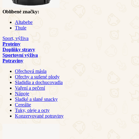
Oblíbené značky:
Altabebe
Thule
Sport, výživa
Proteiny
Doplňky stravy
Sportovní výživa
Potraviny
Ořechová másla
Ořechy a sušené plody
Sladidla a dochucovadla
Vaření a pečení
Nápoje
Sladké a slané snacky
Cereálie
Tuky, oleje a octy
Konzervované potraviny