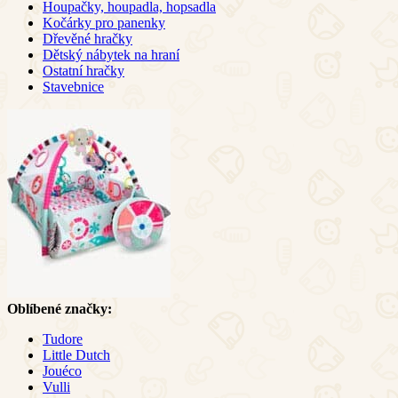
Houpačky, houpadla, hopsadla
Kočárky pro panenky
Dřevěné hračky
Dětský nábytek na hraní
Ostatní hračky
Stavebnice
Oblíbené značky:
Tudore
Little Dutch
Jouéco
Vulli