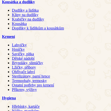
Kousátka a dudlíky
Dudlíky a šidítka
Klipy na dudlíky
Krabičky na dudlíky
Kousátka
Doplňky k šidítkům a kousátkům
Krmení
Lahvičky
Hrníčky
Savičky, pítka
Dětské nádobí
Bryndáky, slintáčky
Lžičky, příbory
Ohřívače lahví
Sterilizátory, parní hrnce
Termoobaly, termosky
Ostatní potřeby pro krmení
Příkrmy, výživy
Hygiena
Hřebínky, kartáče
Nůžky, manikúry