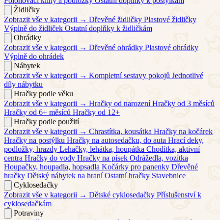
Polohovací klíny a podložky
Ostatní doplňky k postýlkám
Židličky
Zobrazit vše v kategorii →
Dřevěné židličky
Plastové židličky
Výplně do židliček
Ostatní doplňky k židličkám
Ohrádky
Zobrazit vše v kategorii →
Dřevěné ohrádky
Plastové ohrádky
Výplně do ohrádek
Nábytek
Zobrazit vše v kategorii →
Kompletní sestavy pokojů
Jednotlivé
díly nábytku
Hračky podle věku
Zobrazit vše v kategorii →
Hračky od narození
Hračky od 3 měsíců
Hračky od 6+ měsíců
Hračky od 12+
Hračky podle použití
Zobrazit vše v kategorii →
Chrastítka, kousátka
Hračky na kočárek
Hračky na postýlku
Hračky na autosedačku, do auta
Hrací deky,
podložky, hrazdy
Lehačky, lehátka, houpátka
Chodítka, aktivní
centra
Hračky do vody
Hračky na písek
Odrážedla, vozítka
Houpačky, houpadla, hopsadla
Kočárky pro panenky
Dřevěné
hračky
Dětský nábytek na hraní
Ostatní hračky
Stavebnice
Cyklosedačky
Zobrazit vše v kategorii →
Dětské cyklosedačky
Příslušenství k
cyklosedačkám
Potraviny