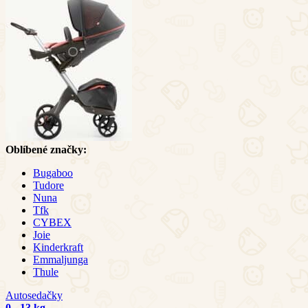
Oblíbené značky:
Bugaboo
Tudore
Nuna
Tfk
CYBEX
Joie
Kinderkraft
Emmaljunga
Thule
Autosedačky
0 - 13 kg