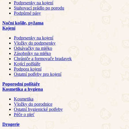
Podprsenky na kojení
Stahovací prádlo po porodu
Podpůrné pásy
Noční košile, pyžama
Kojení
Podprsenky na kojení
Vložky do podprsenky
Odsávačky na mléko
Zásobníky na mléko
Chrániče a formovače bradavek
Kojící polštáře
Podpora kojení
Ostatní potřeby pro kojení
Poporodní polštáře
Kosmetika a hygiena
Kosmetika
Vložky do porodnice
Ostatní hygienické potřeby
Péče o pleť
Drogerie