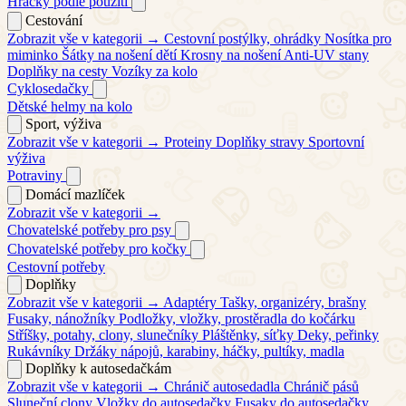
Hračky podle použití
Cestování
Zobrazit vše v kategorii →
Cestovní postýlky, ohrádky
Nosítka pro
miminko
Šátky na nošení dětí
Krosny na nošení
Anti-UV stany
Doplňky na cesty
Vozíky za kolo
Cyklosedačky
Dětské helmy na kolo
Sport, výživa
Zobrazit vše v kategorii →
Proteiny
Doplňky stravy
Sportovní
výživa
Potraviny
Domácí mazlíček
Zobrazit vše v kategorii →
Chovatelské potřeby pro psy
Chovatelské potřeby pro kočky
Cestovní potřeby
Doplňky
Zobrazit vše v kategorii →
Adaptéry
Tašky, organizéry, brašny
Fusaky, nánožníky
Podložky, vložky, prostěradla do kočárku
Stříšky, potahy, clony, slunečníky
Pláštěnky, síťky
Deky, peřinky
Rukávníky
Držáky nápojů, karabiny, háčky, pultíky, madla
Doplňky k autosedačkám
Zobrazit vše v kategorii →
Chránič autosedadla
Chránič pásů
Sluneční clony
Vložky do autosedačky
Fusaky do autosedačky