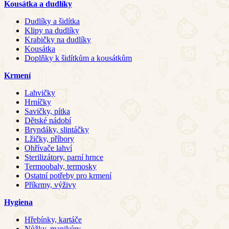
Kousátka a dudlíky
Dudlíky a šidítka
Klipy na dudlíky
Krabičky na dudlíky
Kousátka
Doplňky k šidítkům a kousátkům
Krmení
Lahvičky
Hrníčky
Savičky, pítka
Dětské nádobí
Bryndáky, slintáčky
Lžičky, příbory
Ohřívače lahví
Sterilizátory, parní hrnce
Termoobaly, termosky
Ostatní potřeby pro krmení
Příkrmy, výživy
Hygiena
Hřebínky, kartáče
Nůžky, manikúry