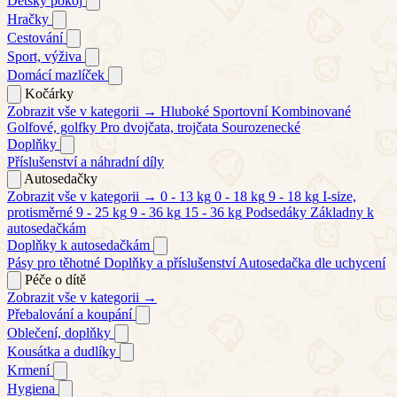
Dětský pokoj
Hračky
Cestování
Sport, výživa
Domácí mazlíček
Kočárky
Zobrazit vše v kategorii →
Hluboké
Sportovní
Kombinované
Golfové, golfky
Pro dvojčata, trojčata
Sourozenecké
Doplňky
Příslušenství a náhradní díly
Autosedačky
Zobrazit vše v kategorii →
0 - 13 kg
0 - 18 kg
9 - 18 kg
I-size,
protisměrné
9 - 25 kg
9 - 36 kg
15 - 36 kg
Podsedáky
Základny k
autosedačkám
Doplňky k autosedačkám
Pásy pro těhotné
Doplňky a příslušenství
Autosedačka dle uchycení
Péče o dítě
Zobrazit vše v kategorii →
Přebalování a koupání
Oblečení, doplňky
Kousátka a dudlíky
Krmení
Hygiena