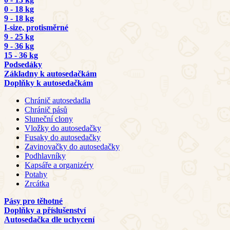
0 - 18 kg
9 - 18 kg
I-size, protisměrné
9 - 25 kg
9 - 36 kg
15 - 36 kg
Podsedáky
Základny k autosedačkám
Doplňky k autosedačkám
Chránič autosedadla
Chránič pásů
Sluneční clony
Vložky do autosedačky
Fusaky do autosedačky
Zavinovačky do autosedačky
Podhlavníky
Kapsáře a organizéry
Potahy
Zrcátka
Pásy pro těhotné
Doplňky a příslušenství
Autosedačka dle uchycení