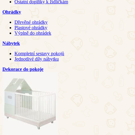
Ostatní doplňky k židličkám
Ohrádky
Dřevěné ohrádky
Plastové ohrádky
Výplně do ohrádek
Nábytek
Kompletní sestavy pokojů
Jednotlivé díly nábytku
Dekorace do pokoje