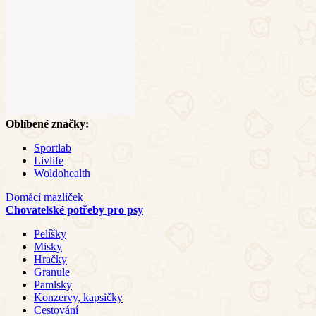
Oblíbené značky:
Sportlab
Livlife
Woldohealth
Domácí mazlíček
Chovatelské potřeby pro psy
Pelíšky
Misky
Hračky
Granule
Pamlsky
Konzervy, kapsičky
Cestování