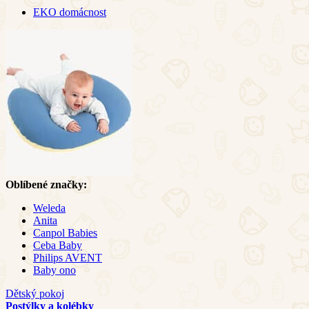
EKO domácnost
Oblíbené značky:
Weleda
Anita
Canpol Babies
Ceba Baby
Philips AVENT
Baby ono
Dětský pokoj
Postýlky a kolébky