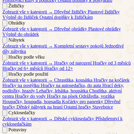
Polohovací klíny a podložky
Ostatní doplňky k postýlkám
Židličky
Zobrazit vše v kategorii →
Dřevěné židličky
Plastové židličky
Výplně do židliček
Ostatní doplňky k židličkám
Ohrádky
Zobrazit vše v kategorii →
Dřevěné ohrádky
Plastové ohrádky
Výplně do ohrádek
Nábytek
Zobrazit vše v kategorii →
Kompletní sestavy pokojů
Jednotlivé
díly nábytku
Hračky podle věku
Zobrazit vše v kategorii →
Hračky od narození
Hračky od 3 měsíců
Hračky od 6+ měsíců
Hračky od 12+
Hračky podle použití
Zobrazit vše v kategorii →
Chrastítka, kousátka
Hračky na kočárek
Hračky na postýlku
Hračky na autosedačku, do auta
Hrací deky,
podložky, hrazdy
Lehačky, lehátka, houpátka
Chodítka, aktivní
centra
Hračky do vody
Hračky na písek
Odrážedla, vozítka
Houpačky, houpadla, hopsadla
Kočárky pro panenky
Dřevěné
hračky
Dětský nábytek na hraní
Ostatní hračky
Stavebnice
Cyklosedačky
Zobrazit vše v kategorii →
Dětské cyklosedačky
Příslušenství k
cyklosedačkám
Potraviny