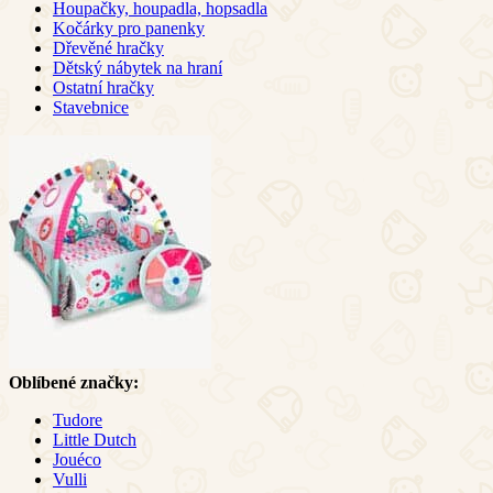
Houpačky, houpadla, hopsadla
Kočárky pro panenky
Dřevěné hračky
Dětský nábytek na hraní
Ostatní hračky
Stavebnice
Oblíbené značky:
Tudore
Little Dutch
Jouéco
Vulli