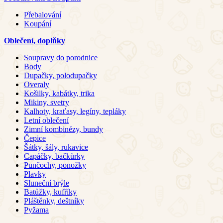
Přebalování
Koupání
Oblečení, doplňky
Soupravy do porodnice
Body
Dupačky, polodupačky
Overaly
Košilky, kabátky, trika
Mikiny, svetry
Kalhoty, kraťasy, legíny, tepláky
Letní oblečení
Zimní kombinézy, bundy
Čepice
Šátky, šály, rukavice
Capáčky, bačkůrky
Punčochy, ponožky
Plavky
Sluneční brýle
Batůžky, kufříky
Pláštěnky, deštníky
Pyžama