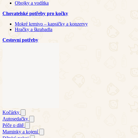
Obojky a vodítka
Chovatelské potřeby pro kočky
Mokré krmivo – kapsičky a konzervy
Hračky a škrabadla
Cestovní potřeby
Kočárky
Autosedačky
Péče o dítě
Maminky a kojení