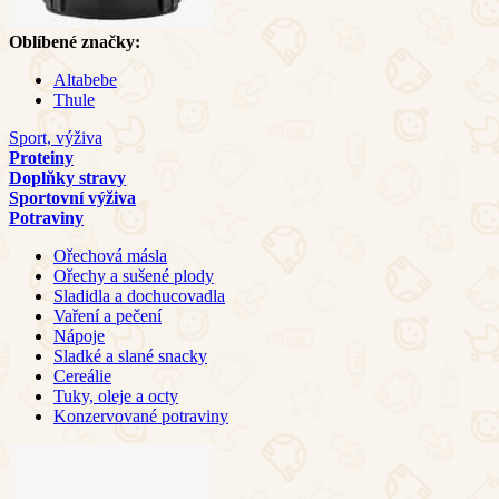
Oblíbené značky:
Altabebe
Thule
Sport, výživa
Proteiny
Doplňky stravy
Sportovní výživa
Potraviny
Ořechová másla
Ořechy a sušené plody
Sladidla a dochucovadla
Vaření a pečení
Nápoje
Sladké a slané snacky
Cereálie
Tuky, oleje a octy
Konzervované potraviny