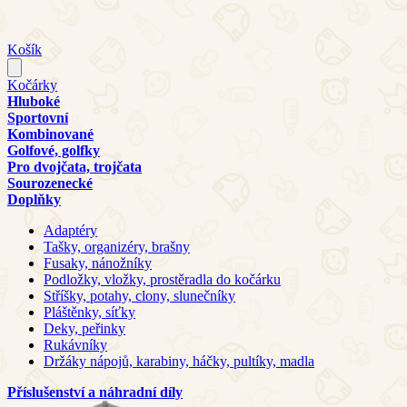
Košík
Kočárky
Hluboké
Sportovní
Kombinované
Golfové, golfky
Pro dvojčata, trojčata
Sourozenecké
Doplňky
Adaptéry
Tašky, organizéry, brašny
Fusaky, nánožníky
Podložky, vložky, prostěradla do kočárku
Stříšky, potahy, clony, slunečníky
Pláštěnky, síťky
Deky, peřinky
Rukávníky
Držáky nápojů, karabiny, háčky, pultíky, madla
Příslušenství a náhradní díly