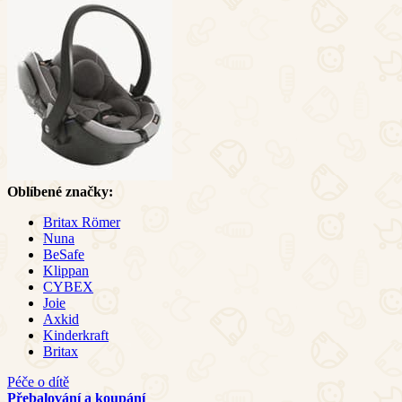
Oblíbené značky:
Britax Römer
Nuna
BeSafe
Klippan
CYBEX
Joie
Axkid
Kinderkraft
Britax
Péče o dítě
Přebalování a koupání