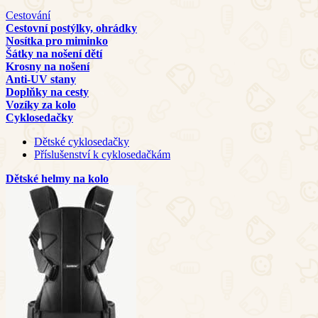
Cestování
Cestovní postýlky, ohrádky
Nosítka pro miminko
Šátky na nošení dětí
Krosny na nošení
Anti-UV stany
Doplňky na cesty
Vozíky za kolo
Cyklosedačky
Dětské cyklosedačky
Příslušenství k cyklosedačkám
Dětské helmy na kolo