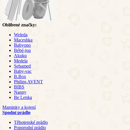
Oblíbené značky:
Weleda
Maceshka
Babyono
Bébé-jou
Akuku
Medela
Sebamed
Baby-vac
B.Box
Philips AVENT
BIBS
Nanny
Be Lenka
Maminky a kojení
Spodní prádlo
Těhotenské prádlo
Poporodní prádlo