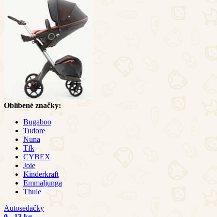
Oblíbené značky:
Bugaboo
Tudore
Nuna
Tfk
CYBEX
Joie
Kinderkraft
Emmaljunga
Thule
Autosedačky
0 - 13 kg