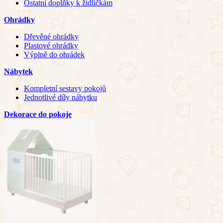
Ostatní doplňky k židličkám
Ohrádky
Dřevěné ohrádky
Plastové ohrádky
Výplně do ohrádek
Nábytek
Kompletní sestavy pokojů
Jednotlivé díly nábytku
Dekorace do pokoje