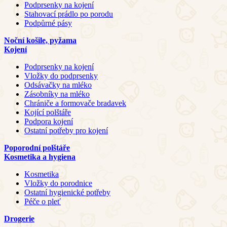
Podprsenky na kojení
Stahovací prádlo po porodu
Podpůrné pásy
Noční košile, pyžama
Kojení
Podprsenky na kojení
Vložky do podprsenky
Odsávačky na mléko
Zásobníky na mléko
Chrániče a formovače bradavek
Kojící polštáře
Podpora kojení
Ostatní potřeby pro kojení
Poporodní polštáře
Kosmetika a hygiena
Kosmetika
Vložky do porodnice
Ostatní hygienické potřeby
Péče o pleť
Drogerie