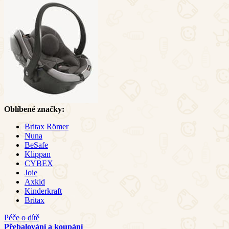
Oblíbené značky:
Britax Römer
Nuna
BeSafe
Klippan
CYBEX
Joie
Axkid
Kinderkraft
Britax
Péče o dítě
Přebalování a koupání