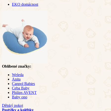
EKO domácnost
Oblíbené značky:
Weleda
Anita
Canpol Babies
Ceba Baby
Philips AVENT
Baby ono
Dětský pokoj
Postýlky a kolébky