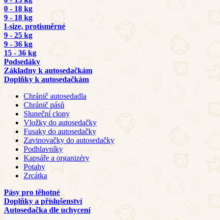
0 - 18 kg
9 - 18 kg
I-size, protisměrné
9 - 25 kg
9 - 36 kg
15 - 36 kg
Podsedáky
Základny k autosedačkám
Doplňky k autosedačkám
Chránič autosedadla
Chránič pásů
Sluneční clony
Vložky do autosedačky
Fusaky do autosedačky
Zavinovačky do autosedačky
Podhlavníky
Kapsáře a organizéry
Potahy
Zrcátka
Pásy pro těhotné
Doplňky a příslušenství
Autosedačka dle uchycení