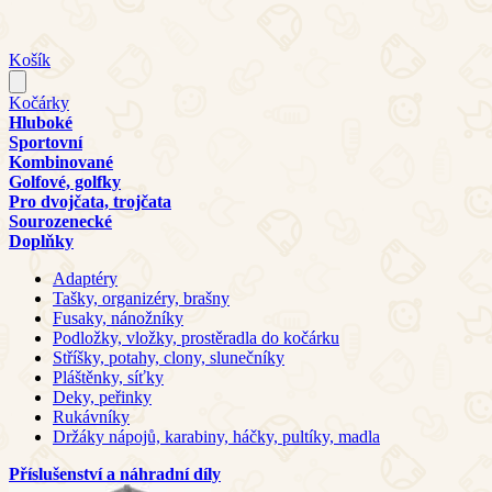
Košík
Kočárky
Hluboké
Sportovní
Kombinované
Golfové, golfky
Pro dvojčata, trojčata
Sourozenecké
Doplňky
Adaptéry
Tašky, organizéry, brašny
Fusaky, nánožníky
Podložky, vložky, prostěradla do kočárku
Stříšky, potahy, clony, slunečníky
Pláštěnky, síťky
Deky, peřinky
Rukávníky
Držáky nápojů, karabiny, háčky, pultíky, madla
Příslušenství a náhradní díly