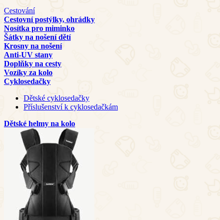
Cestování
Cestovní postýlky, ohrádky
Nosítka pro miminko
Šátky na nošení dětí
Krosny na nošení
Anti-UV stany
Doplňky na cesty
Vozíky za kolo
Cyklosedačky
Dětské cyklosedačky
Příslušenství k cyklosedačkám
Dětské helmy na kolo