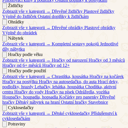
Polohovací klíny a podložky
Ostatní doplňky k postýlkám
Židličky
Zobrazit vše v kategorii →
Dřevěné židličky
Plastové židličky
Výplně do židliček
Ostatní doplňky k židličkám
Ohrádky
Zobrazit vše v kategorii →
Dřevěné ohrádky
Plastové ohrádky
Výplně do ohrádek
Nábytek
Zobrazit vše v kategorii →
Kompletní sestavy pokojů
Jednotlivé
díly nábytku
Hračky podle věku
Zobrazit vše v kategorii →
Hračky od narození
Hračky od 3 měsíců
Hračky od 6+ měsíců
Hračky od 12+
Hračky podle použití
Zobrazit vše v kategorii →
Chrastítka, kousátka
Hračky na kočárek
Hračky na postýlku
Hračky na autosedačku, do auta
Hrací deky,
podložky, hrazdy
Lehačky, lehátka, houpátka
Chodítka, aktivní
centra
Hračky do vody
Hračky na písek
Odrážedla, vozítka
Houpačky, houpadla, hopsadla
Kočárky pro panenky
Dřevěné
hračky
Dětský nábytek na hraní
Ostatní hračky
Stavebnice
Cyklosedačky
Zobrazit vše v kategorii →
Dětské cyklosedačky
Příslušenství k
cyklosedačkám
Potraviny