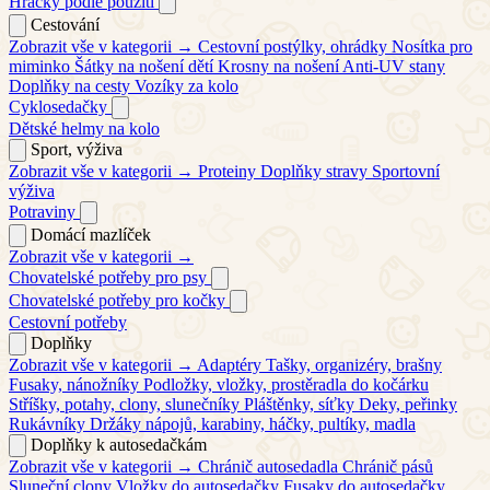
Hračky podle použití
Cestování
Zobrazit vše v kategorii →
Cestovní postýlky, ohrádky
Nosítka pro
miminko
Šátky na nošení dětí
Krosny na nošení
Anti-UV stany
Doplňky na cesty
Vozíky za kolo
Cyklosedačky
Dětské helmy na kolo
Sport, výživa
Zobrazit vše v kategorii →
Proteiny
Doplňky stravy
Sportovní
výživa
Potraviny
Domácí mazlíček
Zobrazit vše v kategorii →
Chovatelské potřeby pro psy
Chovatelské potřeby pro kočky
Cestovní potřeby
Doplňky
Zobrazit vše v kategorii →
Adaptéry
Tašky, organizéry, brašny
Fusaky, nánožníky
Podložky, vložky, prostěradla do kočárku
Stříšky, potahy, clony, slunečníky
Pláštěnky, síťky
Deky, peřinky
Rukávníky
Držáky nápojů, karabiny, háčky, pultíky, madla
Doplňky k autosedačkám
Zobrazit vše v kategorii →
Chránič autosedadla
Chránič pásů
Sluneční clony
Vložky do autosedačky
Fusaky do autosedačky