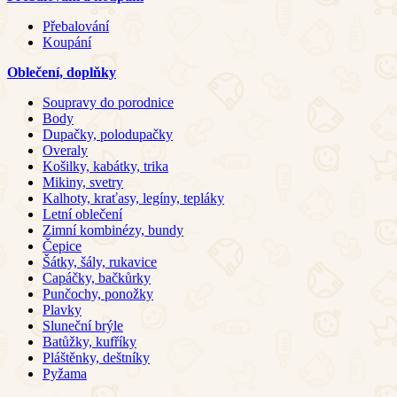
Přebalování
Koupání
Oblečení, doplňky
Soupravy do porodnice
Body
Dupačky, polodupačky
Overaly
Košilky, kabátky, trika
Mikiny, svetry
Kalhoty, kraťasy, legíny, tepláky
Letní oblečení
Zimní kombinézy, bundy
Čepice
Šátky, šály, rukavice
Capáčky, bačkůrky
Punčochy, ponožky
Plavky
Sluneční brýle
Batůžky, kufříky
Pláštěnky, deštníky
Pyžama