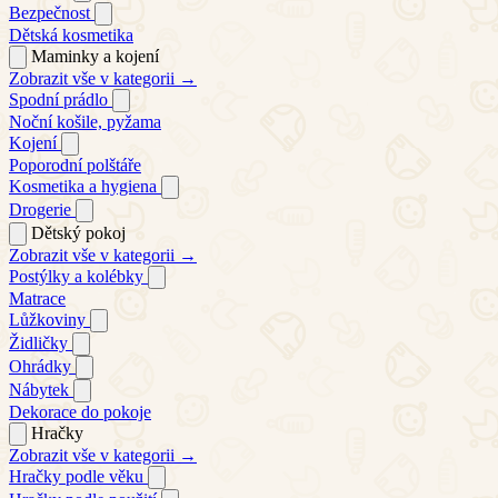
Bezpečnost
Dětská kosmetika
Maminky a kojení
Zobrazit vše v kategorii →
Spodní prádlo
Noční košile, pyžama
Kojení
Poporodní polštáře
Kosmetika a hygiena
Drogerie
Dětský pokoj
Zobrazit vše v kategorii →
Postýlky a kolébky
Matrace
Lůžkoviny
Židličky
Ohrádky
Nábytek
Dekorace do pokoje
Hračky
Zobrazit vše v kategorii →
Hračky podle věku