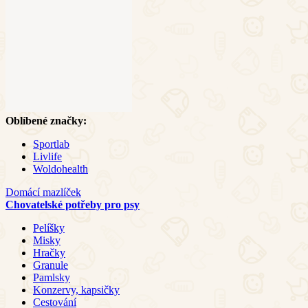
Oblíbené značky:
Sportlab
Livlife
Woldohealth
Domácí mazlíček
Chovatelské potřeby pro psy
Pelíšky
Misky
Hračky
Granule
Pamlsky
Konzervy, kapsičky
Cestování