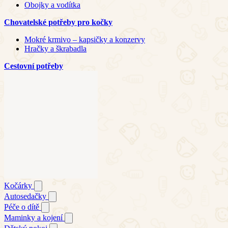
Obojky a vodítka
Chovatelské potřeby pro kočky
Mokré krmivo – kapsičky a konzervy
Hračky a škrabadla
Cestovní potřeby
Kočárky
Autosedačky
Péče o dítě
Maminky a kojení