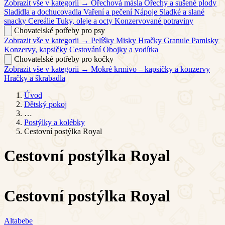
Zobrazit vše v kategorii →
Ořechová másla
Ořechy a sušené plody
Sladidla a dochucovadla
Vaření a pečení
Nápoje
Sladké a slané
snacky
Cereálie
Tuky, oleje a octy
Konzervované potraviny
Chovatelské potřeby pro psy
Zobrazit vše v kategorii →
Pelíšky
Misky
Hračky
Granule
Pamlsky
Konzervy, kapsičky
Cestování
Obojky a vodítka
Chovatelské potřeby pro kočky
Zobrazit vše v kategorii →
Mokré krmivo – kapsičky a konzervy
Hračky a škrabadla
Úvod
Dětský pokoj
…
Postýlky a kolébky
Cestovní postýlka Royal
Cestovní postýlka Royal
Cestovní postýlka Royal
Altabebe