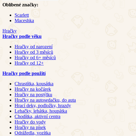
Oblíbené značky:
Scarlett
Maceshka
Hračky
Hračky podle věku
Hračky od narození
Hračky od 3 měsíců
Hračky od 6+ měsíců
Hračky od 12+
Hračky podle použití
Chrastítka, kousátka
Hračky na kočárek
Hračky na postýlku
Hračky na autosedačku, do auta
Hrací deky, podložky, hrazdy
Lehačky, lehátka, houpátka
Chodítka, aktivní centra
Hračky do vody
Hračky na písek
Odrážedla, vozítka