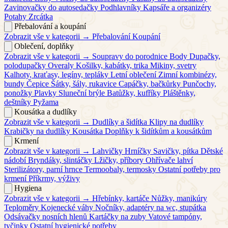
Zavinovačky do autosedačky
Podhlavníky
Kapsáře a organizéry
Potahy
Zrcátka
Přebalování a koupání
Zobrazit vše v kategorii →
Přebalování
Koupání
Oblečení, doplňky
Zobrazit vše v kategorii →
Soupravy do porodnice
Body
Dupačky,
polodupačky
Overaly
Košilky, kabátky, trika
Mikiny, svetry
Kalhoty, kraťasy, legíny, tepláky
Letní oblečení
Zimní kombinézy,
bundy
Čepice
Šátky, šály, rukavice
Capáčky, bačkůrky
Punčochy,
ponožky
Plavky
Sluneční brýle
Batůžky, kufříky
Pláštěnky,
deštníky
Pyžama
Kousátka a dudlíky
Zobrazit vše v kategorii →
Dudlíky a šidítka
Klipy na dudlíky
Krabičky na dudlíky
Kousátka
Doplňky k šidítkům a kousátkům
Krmení
Zobrazit vše v kategorii →
Lahvičky
Hrníčky
Savičky, pítka
Dětské
nádobí
Bryndáky, slintáčky
Lžičky, příbory
Ohřívače lahví
Sterilizátory, parní hrnce
Termoobaly, termosky
Ostatní potřeby pro
krmení
Příkrmy, výživy
Hygiena
Zobrazit vše v kategorii →
Hřebínky, kartáče
Nůžky, manikúry
Teploměry
Kojenecké váhy
Nočníky, adaptéry na wc, stupátka
Odsávačky nosních hlenů
Kartáčky na zuby
Vatové tampóny,
tyčinky
Ostatní hygienické potřeby