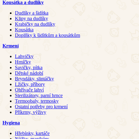
Kousátka a dudlíky
Dudlíky a šidítka
Klipy na dudlíky
Krabičky na dudlíky
Kousátka
Doplňky k šidítkům a kousátkům
Krmení
Lahvičky
Hrníčky
Savičky, pítka
Dětské nádobí
Bryndáky, slintáčky
Lžičky, příbory
Ohřívače lahví
Sterilizátory, parní hrnce
Termoobaly, termosky
Ostatní potřeby pro krmení
Příkrmy, výživy
Hygiena
Hřebínky, kartáče
Nůžky, manikúry