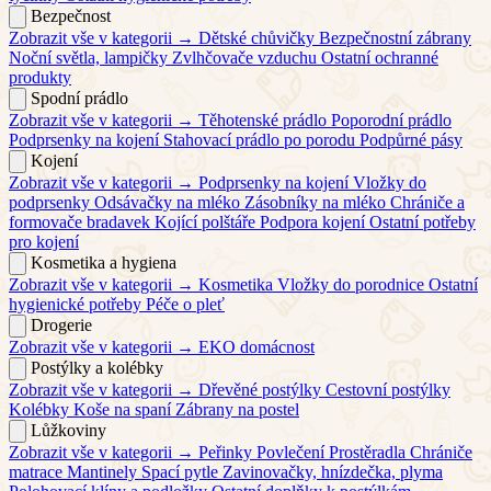
Bezpečnost
Zobrazit vše v kategorii →
Dětské chůvičky
Bezpečnostní zábrany
Noční světla, lampičky
Zvlhčovače vzduchu
Ostatní ochranné
produkty
Spodní prádlo
Zobrazit vše v kategorii →
Těhotenské prádlo
Poporodní prádlo
Podprsenky na kojení
Stahovací prádlo po porodu
Podpůrné pásy
Kojení
Zobrazit vše v kategorii →
Podprsenky na kojení
Vložky do
podprsenky
Odsávačky na mléko
Zásobníky na mléko
Chrániče a
formovače bradavek
Kojící polštáře
Podpora kojení
Ostatní potřeby
pro kojení
Kosmetika a hygiena
Zobrazit vše v kategorii →
Kosmetika
Vložky do porodnice
Ostatní
hygienické potřeby
Péče o pleť
Drogerie
Zobrazit vše v kategorii →
EKO domácnost
Postýlky a kolébky
Zobrazit vše v kategorii →
Dřevěné postýlky
Cestovní postýlky
Kolébky
Koše na spaní
Zábrany na postel
Lůžkoviny
Zobrazit vše v kategorii →
Peřinky
Povlečení
Prostěradla
Chrániče
matrace
Mantinely
Spací pytle
Zavinovačky, hnízdečka, plyma