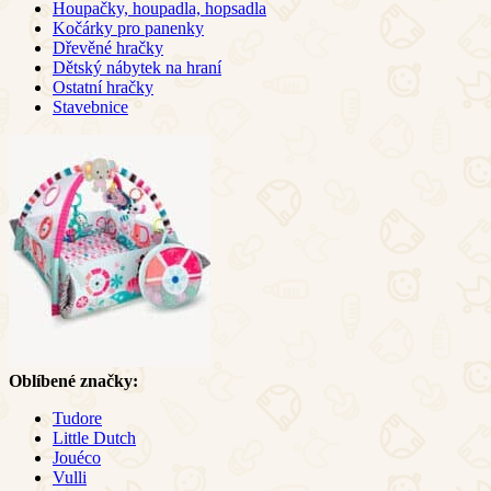
Houpačky, houpadla, hopsadla
Kočárky pro panenky
Dřevěné hračky
Dětský nábytek na hraní
Ostatní hračky
Stavebnice
Oblíbené značky:
Tudore
Little Dutch
Jouéco
Vulli