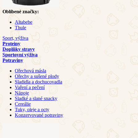
Oblíbené značky:
Altabebe
Thule
Sport, výživa
Proteiny
Doplňky stravy
Sportovní výživa
Potraviny
Ořechová másla
Ořechy a sušené plody
Sladidla a dochucovadla
Vaření a pečení
Nápoje
Sladké a slané snacky
Cereálie
Tuky, oleje a octy
Konzervované potraviny