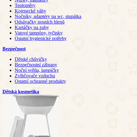
Teploměry
Kojenecké váhy
Nočníky, adaptéry na wc, stupátka
Odsávačky nosních hlenů
Kartáčky na zuby
Vatové tampóny, tyčinky
Ostatní hygienické potřeby
Bezpečnost
Dětské chůvičky
Bezpečnostní zábrany
Noční světla, lampičky
Zvlhčovače vzduchu
Ostatní ochranné produkty
Dětská kosmetika