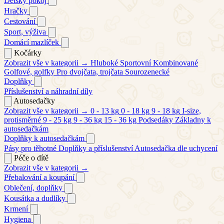
Dětský pokoj
Hračky
Cestování
Sport, výživa
Domácí mazlíček
Kočárky
Zobrazit vše v kategorii →
Hluboké
Sportovní
Kombinované
Golfové, golfky
Pro dvojčata, trojčata
Sourozenecké
Doplňky
Příslušenství a náhradní díly
Autosedačky
Zobrazit vše v kategorii →
0 - 13 kg
0 - 18 kg
9 - 18 kg
I-size,
protisměrné
9 - 25 kg
9 - 36 kg
15 - 36 kg
Podsedáky
Základny k
autosedačkám
Doplňky k autosedačkám
Pásy pro těhotné
Doplňky a příslušenství
Autosedačka dle uchycení
Péče o dítě
Zobrazit vše v kategorii →
Přebalování a koupání
Oblečení, doplňky
Kousátka a dudlíky
Krmení
Hygiena