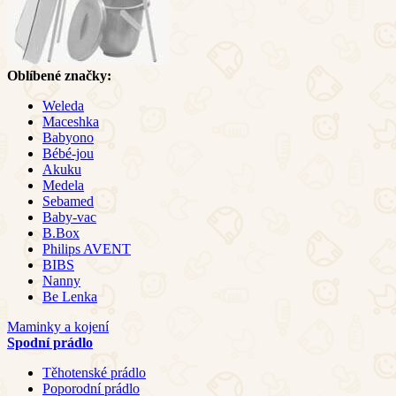
Oblíbené značky:
Weleda
Maceshka
Babyono
Bébé-jou
Akuku
Medela
Sebamed
Baby-vac
B.Box
Philips AVENT
BIBS
Nanny
Be Lenka
Maminky a kojení
Spodní prádlo
Těhotenské prádlo
Poporodní prádlo