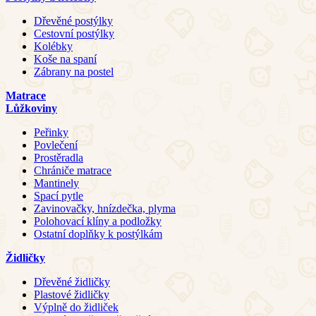
Dřevěné postýlky
Cestovní postýlky
Kolébky
Koše na spaní
Zábrany na postel
Matrace
Lůžkoviny
Peřinky
Povlečení
Prostěradla
Chrániče matrace
Mantinely
Spací pytle
Zavinovačky, hnízdečka, plyma
Polohovací klíny a podložky
Ostatní doplňky k postýlkám
Židličky
Dřevěné židličky
Plastové židličky
Výplně do židliček