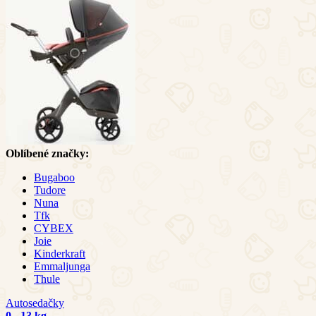
Oblíbené značky:
Bugaboo
Tudore
Nuna
Tfk
CYBEX
Joie
Kinderkraft
Emmaljunga
Thule
Autosedačky
0 - 13 kg