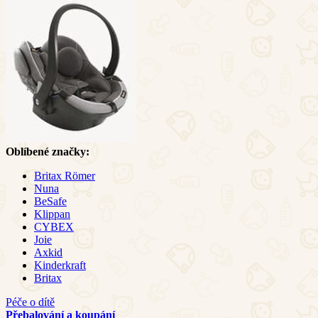
Oblíbené značky:
Britax Römer
Nuna
BeSafe
Klippan
CYBEX
Joie
Axkid
Kinderkraft
Britax
Péče o dítě
Přebalování a koupání