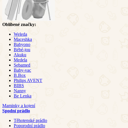
Oblíbené značky:
Weleda
Maceshka
Babyono
Bébé-jou
Akuku
Medela
Sebamed
Baby-vac
B.Box
Philips AVENT
BIBS
Nanny
Be Lenka
Maminky a kojení
Spodní prádlo
Těhotenské prádlo
Poporodní prádlo