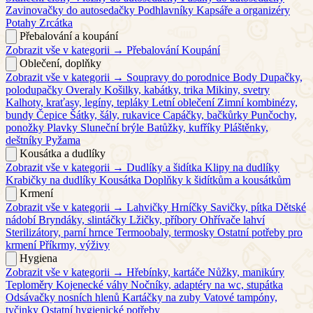
Zavinovačky do autosedačky
Podhlavníky
Kapsáře a organizéry
Potahy
Zrcátka
Přebalování a koupání
Zobrazit vše v kategorii →
Přebalování
Koupání
Oblečení, doplňky
Zobrazit vše v kategorii →
Soupravy do porodnice
Body
Dupačky,
polodupačky
Overaly
Košilky, kabátky, trika
Mikiny, svetry
Kalhoty, kraťasy, legíny, tepláky
Letní oblečení
Zimní kombinézy,
bundy
Čepice
Šátky, šály, rukavice
Capáčky, bačkůrky
Punčochy,
ponožky
Plavky
Sluneční brýle
Batůžky, kufříky
Pláštěnky,
deštníky
Pyžama
Kousátka a dudlíky
Zobrazit vše v kategorii →
Dudlíky a šidítka
Klipy na dudlíky
Krabičky na dudlíky
Kousátka
Doplňky k šidítkům a kousátkům
Krmení
Zobrazit vše v kategorii →
Lahvičky
Hrníčky
Savičky, pítka
Dětské
nádobí
Bryndáky, slintáčky
Lžičky, příbory
Ohřívače lahví
Sterilizátory, parní hrnce
Termoobaly, termosky
Ostatní potřeby pro
krmení
Příkrmy, výživy
Hygiena
Zobrazit vše v kategorii →
Hřebínky, kartáče
Nůžky, manikúry
Teploměry
Kojenecké váhy
Nočníky, adaptéry na wc, stupátka
Odsávačky nosních hlenů
Kartáčky na zuby
Vatové tampóny,
tyčinky
Ostatní hygienické potřeby