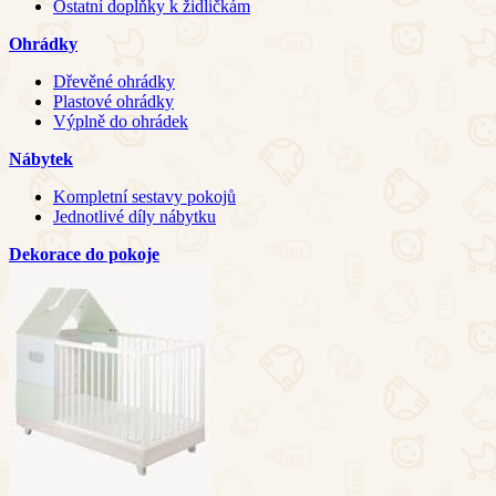
Ostatní doplňky k židličkám
Ohrádky
Dřevěné ohrádky
Plastové ohrádky
Výplně do ohrádek
Nábytek
Kompletní sestavy pokojů
Jednotlivé díly nábytku
Dekorace do pokoje