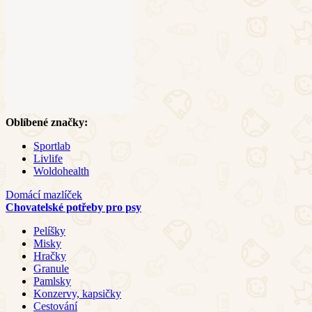
Oblíbené značky:
Sportlab
Livlife
Woldohealth
Domácí mazlíček
Chovatelské potřeby pro psy
Pelíšky
Misky
Hračky
Granule
Pamlsky
Konzervy, kapsičky
Cestování