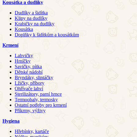
Kousátka a dudlíky
Dudlíky a šidítka
Klipy na dudlíky
Krabičky na dudlíky
Kousátka
Doplňky k šidítkům a kousátkům
Krmení
Lahvičky
Hrníčky
Savičky, pítka
Dětské nádobí
Bryndáky, slintáčky
Lžičky, příbory
Ohřívače lahví
Sterilizátory, parní hrnce
Termoobaly, termosky
Ostatní potřeby pro krmení
Příkrmy, výživy
Hygiena
Hřebínky, kartáče
Nůžky, manikúry