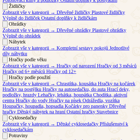
Polohovací klíny a podložky
Ostatní doplňky k postýlkám
Židličky
Zobrazit vše v kategorii →
Dřevěné židličky
Plastové židličky
Výplně do židliček
Ostatní doplňky k židličkám
Ohrádky
Zobrazit vše v kategorii →
Dřevěné ohrádky
Plastové ohrádky
Výplně do ohrádek
Nábytek
Zobrazit vše v kategorii →
Kompletní sestavy pokojů
Jednotlivé
díly nábytku
Hračky podle věku
Zobrazit vše v kategorii →
Hračky od narození
Hračky od 3 měsíců
Hračky od 6+ měsíců
Hračky od 12+
Hračky podle použití
Zobrazit vše v kategorii →
Chrastítka, kousátka
Hračky na kočárek
Hračky na postýlku
Hračky na autosedačku, do auta
Hrací deky,
podložky, hrazdy
Lehačky, lehátka, houpátka
Chodítka, aktivní
centra
Hračky do vody
Hračky na písek
Odrážedla, vozítka
Houpačky, houpadla, hopsadla
Kočárky pro panenky
Dřevěné
hračky
Dětský nábytek na hraní
Ostatní hračky
Stavebnice
Cyklosedačky
Zobrazit vše v kategorii →
Dětské cyklosedačky
Příslušenství k
cyklosedačkám
Potraviny