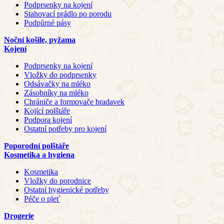
Podprsenky na kojení
Stahovací prádlo po porodu
Podpůrné pásy
Noční košile, pyžama
Kojení
Podprsenky na kojení
Vložky do podprsenky
Odsávačky na mléko
Zásobníky na mléko
Chrániče a formovače bradavek
Kojící polštáře
Podpora kojení
Ostatní potřeby pro kojení
Poporodní polštáře
Kosmetika a hygiena
Kosmetika
Vložky do porodnice
Ostatní hygienické potřeby
Péče o pleť
Drogerie