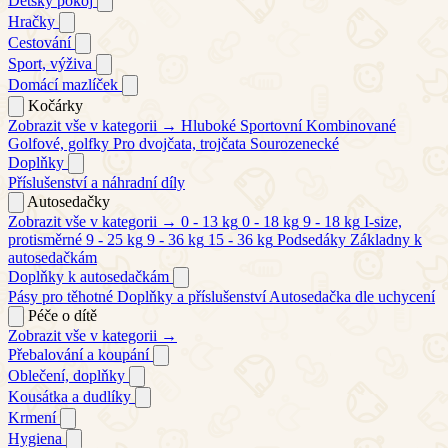
Dětský pokoj
Hračky
Cestování
Sport, výživa
Domácí mazlíček
Kočárky
Zobrazit vše v kategorii →
Hluboké
Sportovní
Kombinované
Golfové, golfky
Pro dvojčata, trojčata
Sourozenecké
Doplňky
Příslušenství a náhradní díly
Autosedačky
Zobrazit vše v kategorii →
0 - 13 kg
0 - 18 kg
9 - 18 kg
I-size,
protisměrné
9 - 25 kg
9 - 36 kg
15 - 36 kg
Podsedáky
Základny k
autosedačkám
Doplňky k autosedačkám
Pásy pro těhotné
Doplňky a příslušenství
Autosedačka dle uchycení
Péče o dítě
Zobrazit vše v kategorii →
Přebalování a koupání
Oblečení, doplňky
Kousátka a dudlíky
Krmení
Hygiena