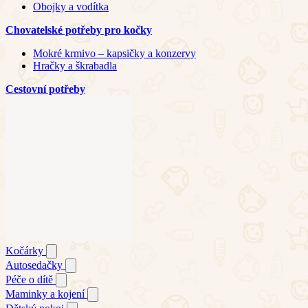
Obojky a vodítka
Chovatelské potřeby pro kočky
Mokré krmivo – kapsičky a konzervy
Hračky a škrabadla
Cestovní potřeby
Kočárky
Autosedačky
Péče o dítě
Maminky a kojení