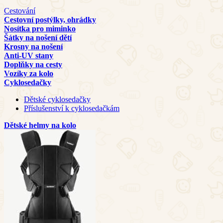
Cestování
Cestovní postýlky, ohrádky
Nosítka pro miminko
Šátky na nošení dětí
Krosny na nošení
Anti-UV stany
Doplňky na cesty
Vozíky za kolo
Cyklosedačky
Dětské cyklosedačky
Příslušenství k cyklosedačkám
Dětské helmy na kolo