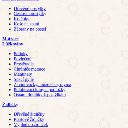
Dřevěné postýlky
Cestovní postýlky
Kolébky
Koše na spaní
Zábrany na postel
Matrace
Lůžkoviny
Peřinky
Povlečení
Prostěradla
Chrániče matrace
Mantinely
Spací pytle
Zavinovačky, hnízdečka, plyma
Polohovací klíny a podložky
Ostatní doplňky k postýlkám
Židličky
Dřevěné židličky
Plastové židličky
Výplně do židliček