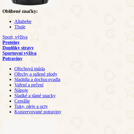
Oblíbené značky:
Altabebe
Thule
Sport, výživa
Proteiny
Doplňky stravy
Sportovní výživa
Potraviny
Ořechová másla
Ořechy a sušené plody
Sladidla a dochucovadla
Vaření a pečení
Nápoje
Sladké a slané snacky
Cereálie
Tuky, oleje a octy
Konzervované potraviny