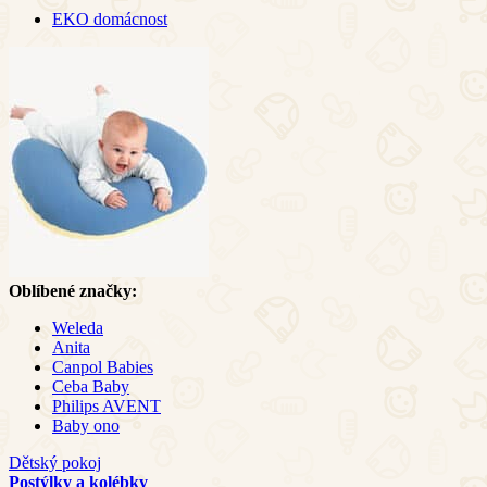
EKO domácnost
Oblíbené značky:
Weleda
Anita
Canpol Babies
Ceba Baby
Philips AVENT
Baby ono
Dětský pokoj
Postýlky a kolébky