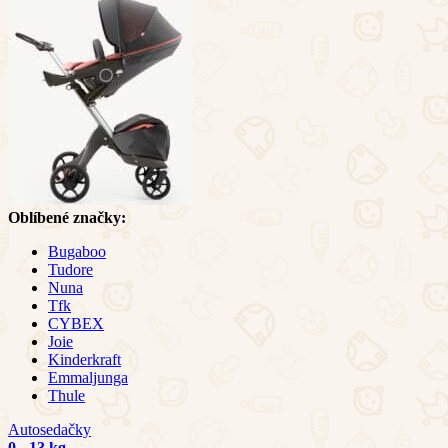
Oblíbené značky:
Bugaboo
Tudore
Nuna
Tfk
CYBEX
Joie
Kinderkraft
Emmaljunga
Thule
Autosedačky
0 - 13 kg