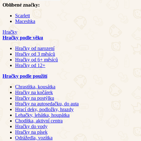
Oblíbené značky:
Scarlett
Maceshka
Hračky
Hračky podle věku
Hračky od narození
Hračky od 3 měsíců
Hračky od 6+ měsíců
Hračky od 12+
Hračky podle použití
Chrastítka, kousátka
Hračky na kočárek
Hračky na postýlku
Hračky na autosedačku, do auta
Hrací deky, podložky, hrazdy
Lehačky, lehátka, houpátka
Chodítka, aktivní centra
Hračky do vody
Hračky na písek
Odrážedla, vozítka