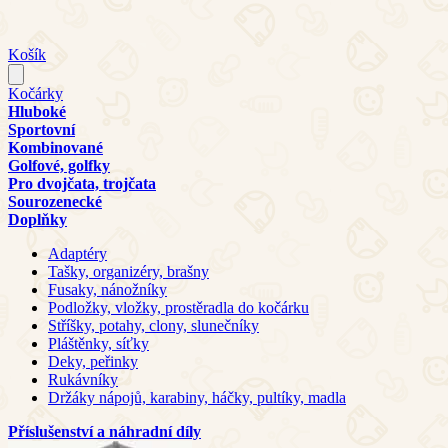
Košík
Kočárky
Hluboké
Sportovní
Kombinované
Golfové, golfky
Pro dvojčata, trojčata
Sourozenecké
Doplňky
Adaptéry
Tašky, organizéry, brašny
Fusaky, nánožníky
Podložky, vložky, prostěradla do kočárku
Stříšky, potahy, clony, slunečníky
Pláštěnky, síťky
Deky, peřinky
Rukávníky
Držáky nápojů, karabiny, háčky, pultíky, madla
Příslušenství a náhradní díly