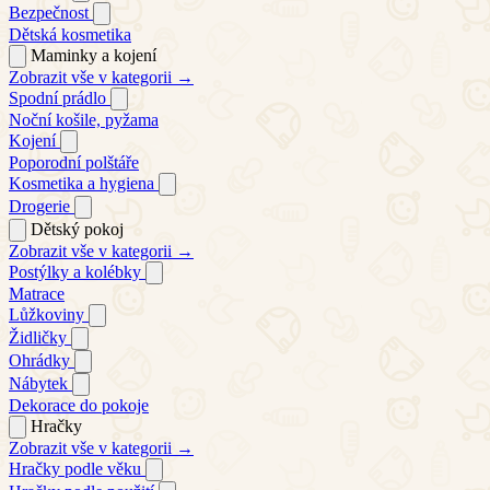
Bezpečnost
Dětská kosmetika
Maminky a kojení
Zobrazit vše v kategorii →
Spodní prádlo
Noční košile, pyžama
Kojení
Poporodní polštáře
Kosmetika a hygiena
Drogerie
Dětský pokoj
Zobrazit vše v kategorii →
Postýlky a kolébky
Matrace
Lůžkoviny
Židličky
Ohrádky
Nábytek
Dekorace do pokoje
Hračky
Zobrazit vše v kategorii →
Hračky podle věku