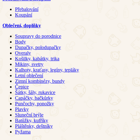
Přebalování
Koupání
Oblečení, doplňky
Soupravy do porodnice
Body
Dupačky, polodupačky
Overaly
Košilky, kabátky, trika
Mikiny, svetry
Kalhoty, kraťasy, legíny, tepláky
Letní oblečení
Zimní kombinézy, bundy
Čepice
Šátky, šály, rukavice
Capáčky, bačkůrky
Punčochy, ponožky
Plavky
Sluneční brýle
Batůžky, kufříky
Pláštěnky, deštníky
Pyžama