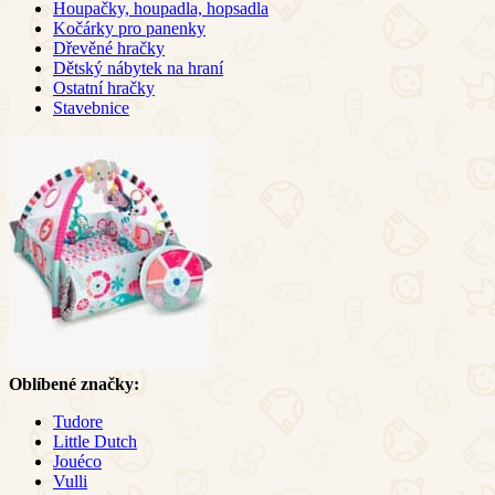
Houpačky, houpadla, hopsadla
Kočárky pro panenky
Dřevěné hračky
Dětský nábytek na hraní
Ostatní hračky
Stavebnice
Oblíbené značky:
Tudore
Little Dutch
Jouéco
Vulli