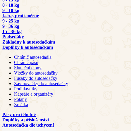
0 - 18 kg
9 - 18 kg
I-size, protisměrné
9 - 25 kg
9 - 36 kg
15 - 36 kg
Podsedáky
Základny k autosedačkám
Doplňky k autosedačkám
Chránič autosedadla
Chránič pásů
Sluneční clony
Vložky do autosedačky
Fusaky do autosedačky
Zavinovačky do autosedačky
Podhlavníky
Kapsáře a organizéry
Potahy
Zrcátka
Pásy pro těhotné
Doplňky a příslušenství
Autosedačka dle uchycení