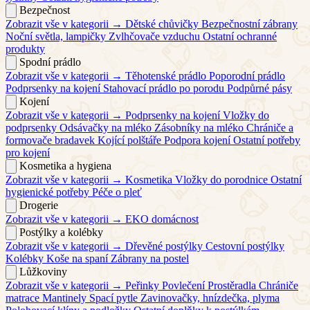
Bezpečnost
Zobrazit vše v kategorii →
Dětské chůvičky
Bezpečnostní zábrany
Noční světla, lampičky
Zvlhčovače vzduchu
Ostatní ochranné
produkty
Spodní prádlo
Zobrazit vše v kategorii →
Těhotenské prádlo
Poporodní prádlo
Podprsenky na kojení
Stahovací prádlo po porodu
Podpůrné pásy
Kojení
Zobrazit vše v kategorii →
Podprsenky na kojení
Vložky do
podprsenky
Odsávačky na mléko
Zásobníky na mléko
Chrániče a
formovače bradavek
Kojící polštáře
Podpora kojení
Ostatní potřeby
pro kojení
Kosmetika a hygiena
Zobrazit vše v kategorii →
Kosmetika
Vložky do porodnice
Ostatní
hygienické potřeby
Péče o pleť
Drogerie
Zobrazit vše v kategorii →
EKO domácnost
Postýlky a kolébky
Zobrazit vše v kategorii →
Dřevěné postýlky
Cestovní postýlky
Kolébky
Koše na spaní
Zábrany na postel
Lůžkoviny
Zobrazit vše v kategorii →
Peřinky
Povlečení
Prostěradla
Chrániče
matrace
Mantinely
Spací pytle
Zavinovačky, hnízdečka, plyma