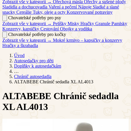
Zobrazit vše v kategorii →
Ořechová másla
Ořechy a sušené plody
Sladidla a dochucovadla
Vaření a pečení
Nápoje
Sladké a slané
snacky
Cereálie
Tuky, oleje a octy
Konzervované potraviny
Chovatelské potřeby pro psy
Zobrazit vše v kategorii →
Pelíšky
Misky
Hračky
Granule
Pamlsky
Konzervy, kapsičky
Cestování
Obojky a vodítka
Chovatelské potřeby pro kočky
Zobrazit vše v kategorii →
Mokré krmivo – kapsičky a konzervy
Hračky a škrabadla
Úvod
Autosedačky pro děti
Doplňky k autosedačkám
…
Chránič autosedadla
ALTABEBE Chránič sedadla XL AL4013
ALTABEBE Chránič sedadla
XL AL4013