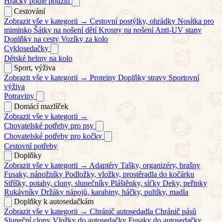
Hračky podle použití
Cestování
Zobrazit vše v kategorii →
Cestovní postýlky, ohrádky
Nosítka pro
miminko
Šátky na nošení dětí
Krosny na nošení
Anti-UV stany
Doplňky na cesty
Vozíky za kolo
Cyklosedačky
Dětské helmy na kolo
Sport, výživa
Zobrazit vše v kategorii →
Proteiny
Doplňky stravy
Sportovní
výživa
Potraviny
Domácí mazlíček
Zobrazit vše v kategorii →
Chovatelské potřeby pro psy
Chovatelské potřeby pro kočky
Cestovní potřeby
Doplňky
Zobrazit vše v kategorii →
Adaptéry
Tašky, organizéry, brašny
Fusaky, nánožníky
Podložky, vložky, prostěradla do kočárku
Stříšky, potahy, clony, slunečníky
Pláštěnky, síťky
Deky, peřinky
Rukávníky
Držáky nápojů, karabiny, háčky, pultíky, madla
Doplňky k autosedačkám
Zobrazit vše v kategorii →
Chránič autosedadla
Chránič pásů
Sluneční clony
Vložky do autosedačky
Fusaky do autosedačky