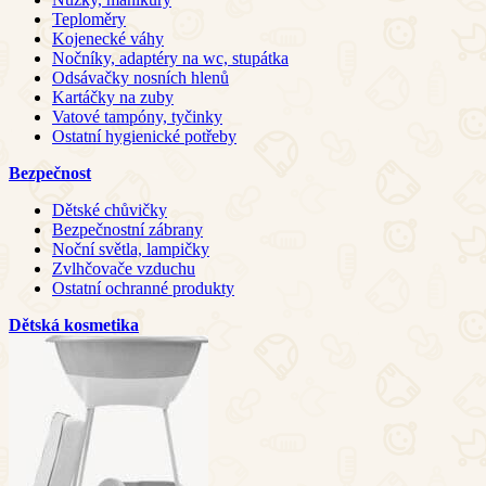
Teploměry
Kojenecké váhy
Nočníky, adaptéry na wc, stupátka
Odsávačky nosních hlenů
Kartáčky na zuby
Vatové tampóny, tyčinky
Ostatní hygienické potřeby
Bezpečnost
Dětské chůvičky
Bezpečnostní zábrany
Noční světla, lampičky
Zvlhčovače vzduchu
Ostatní ochranné produkty
Dětská kosmetika