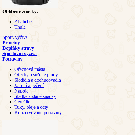
Oblíbené značky:
Altabebe
Thule
Sport, výživa
Proteiny
Doplňky stravy
Sportovní výživa
Potraviny
Ořechová másla
Ořechy a sušené plody
Sladidla a dochucovadla
Vaření a pečení
Nápoje
Sladké a slané snacky
Cereálie
Tuky, oleje a octy
Konzervované potraviny