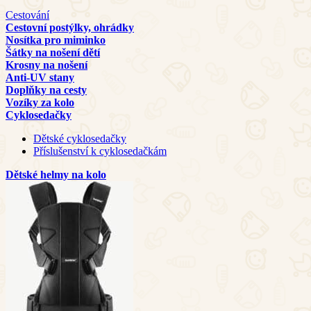
Cestování
Cestovní postýlky, ohrádky
Nosítka pro miminko
Šátky na nošení dětí
Krosny na nošení
Anti-UV stany
Doplňky na cesty
Vozíky za kolo
Cyklosedačky
Dětské cyklosedačky
Příslušenství k cyklosedačkám
Dětské helmy na kolo