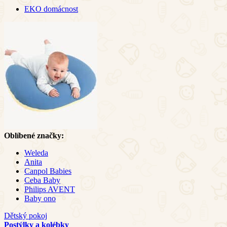
EKO domácnost
Oblíbené značky:
Weleda
Anita
Canpol Babies
Ceba Baby
Philips AVENT
Baby ono
Dětský pokoj
Postýlky a kolébky