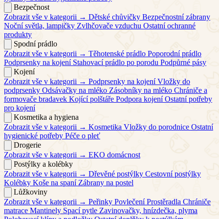
Bezpečnost
Zobrazit vše v kategorii →
Dětské chůvičky
Bezpečnostní zábrany
Noční světla, lampičky
Zvlhčovače vzduchu
Ostatní ochranné
produkty
Spodní prádlo
Zobrazit vše v kategorii →
Těhotenské prádlo
Poporodní prádlo
Podprsenky na kojení
Stahovací prádlo po porodu
Podpůrné pásy
Kojení
Zobrazit vše v kategorii →
Podprsenky na kojení
Vložky do
podprsenky
Odsávačky na mléko
Zásobníky na mléko
Chrániče a
formovače bradavek
Kojící polštáře
Podpora kojení
Ostatní potřeby
pro kojení
Kosmetika a hygiena
Zobrazit vše v kategorii →
Kosmetika
Vložky do porodnice
Ostatní
hygienické potřeby
Péče o pleť
Drogerie
Zobrazit vše v kategorii →
EKO domácnost
Postýlky a kolébky
Zobrazit vše v kategorii →
Dřevěné postýlky
Cestovní postýlky
Kolébky
Koše na spaní
Zábrany na postel
Lůžkoviny
Zobrazit vše v kategorii →
Peřinky
Povlečení
Prostěradla
Chrániče
matrace
Mantinely
Spací pytle
Zavinovačky, hnízdečka, plyma