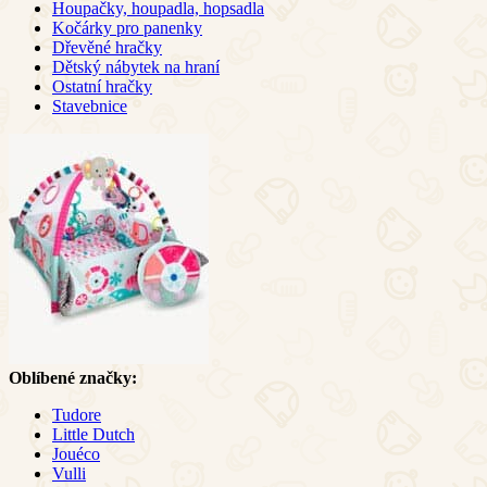
Houpačky, houpadla, hopsadla
Kočárky pro panenky
Dřevěné hračky
Dětský nábytek na hraní
Ostatní hračky
Stavebnice
Oblíbené značky:
Tudore
Little Dutch
Jouéco
Vulli