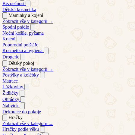
Bezpečnost
Dětská kosmetika
Maminky a kojení
Zobrazit vše v kategorii →
Spodní prádlo
Noční košile, pyžama
Kojení
Poporodní polštáře
Kosmetika a hygiena
Drogerie
Dětský pokoj
Zobrazit vše v kategorii →
Postýlky a kolébky
Matrace
Lůžkoviny
Židličky
Ohrádky
Nábytek
Dekorace do pokoje
Hračky
Zobrazit vše v kategorii →
Hračky podle věku