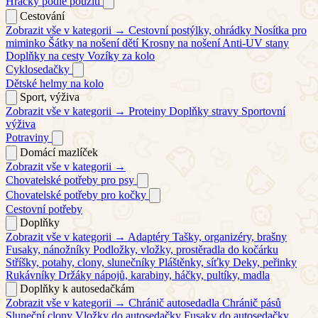
Hračky podle použití
Cestování
Zobrazit vše v kategorii →
Cestovní postýlky, ohrádky
Nosítka pro
miminko
Šátky na nošení dětí
Krosny na nošení
Anti-UV stany
Doplňky na cesty
Vozíky za kolo
Cyklosedačky
Dětské helmy na kolo
Sport, výživa
Zobrazit vše v kategorii →
Proteiny
Doplňky stravy
Sportovní
výživa
Potraviny
Domácí mazlíček
Zobrazit vše v kategorii →
Chovatelské potřeby pro psy
Chovatelské potřeby pro kočky
Cestovní potřeby
Doplňky
Zobrazit vše v kategorii →
Adaptéry
Tašky, organizéry, brašny
Fusaky, nánožníky
Podložky, vložky, prostěradla do kočárku
Stříšky, potahy, clony, slunečníky
Pláštěnky, síťky
Deky, peřinky
Rukávníky
Držáky nápojů, karabiny, háčky, pultíky, madla
Doplňky k autosedačkám
Zobrazit vše v kategorii →
Chránič autosedadla
Chránič pásů
Sluneční clony
Vložky do autosedačky
Fusaky do autosedačky