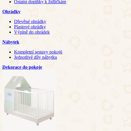
Ostatní doplňky k židličkám
Ohrádky
Dřevěné ohrádky
Plastové ohrádky
Výplně do ohrádek
Nábytek
Kompletní sestavy pokojů
Jednotlivé díly nábytku
Dekorace do pokoje