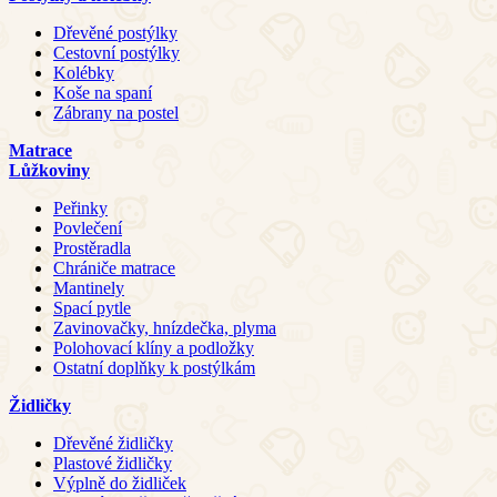
Dřevěné postýlky
Cestovní postýlky
Kolébky
Koše na spaní
Zábrany na postel
Matrace
Lůžkoviny
Peřinky
Povlečení
Prostěradla
Chrániče matrace
Mantinely
Spací pytle
Zavinovačky, hnízdečka, plyma
Polohovací klíny a podložky
Ostatní doplňky k postýlkám
Židličky
Dřevěné židličky
Plastové židličky
Výplně do židliček