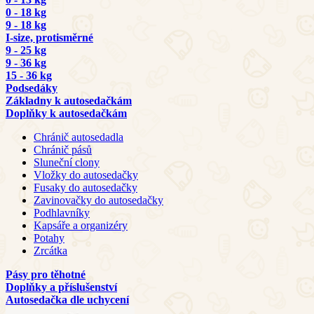
0 - 18 kg
9 - 18 kg
I-size, protisměrné
9 - 25 kg
9 - 36 kg
15 - 36 kg
Podsedáky
Základny k autosedačkám
Doplňky k autosedačkám
Chránič autosedadla
Chránič pásů
Sluneční clony
Vložky do autosedačky
Fusaky do autosedačky
Zavinovačky do autosedačky
Podhlavníky
Kapsáře a organizéry
Potahy
Zrcátka
Pásy pro těhotné
Doplňky a příslušenství
Autosedačka dle uchycení