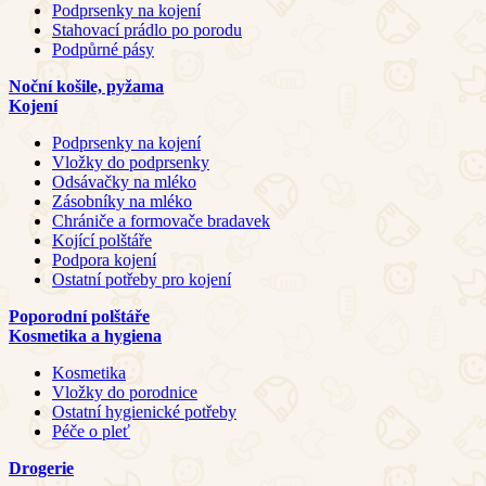
Podprsenky na kojení
Stahovací prádlo po porodu
Podpůrné pásy
Noční košile, pyžama
Kojení
Podprsenky na kojení
Vložky do podprsenky
Odsávačky na mléko
Zásobníky na mléko
Chrániče a formovače bradavek
Kojící polštáře
Podpora kojení
Ostatní potřeby pro kojení
Poporodní polštáře
Kosmetika a hygiena
Kosmetika
Vložky do porodnice
Ostatní hygienické potřeby
Péče o pleť
Drogerie