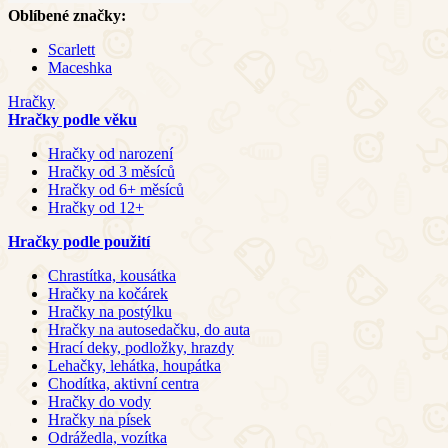
Oblíbené značky:
Scarlett
Maceshka
Hračky
Hračky podle věku
Hračky od narození
Hračky od 3 měsíců
Hračky od 6+ měsíců
Hračky od 12+
Hračky podle použití
Chrastítka, kousátka
Hračky na kočárek
Hračky na postýlku
Hračky na autosedačku, do auta
Hrací deky, podložky, hrazdy
Lehačky, lehátka, houpátka
Chodítka, aktivní centra
Hračky do vody
Hračky na písek
Odrážedla, vozítka