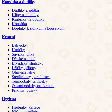
Kousátka a dudlíky
Dudlíky a šidítka
Klipy na dudlíky
Krabičky na dudlíky
Kousátka
Doplňky k šidítkům a kousátkům
Krmení
Lahvičky
Hrníčky
Savičky, pítka
Dětské nádobí
Bryndáky, slintáčky
Lžičky, příbory
Ohřívače lahví
Sterilizátory, parní hrnce
Termoobaly, termosky
Ostatní potřeby pro krmení
Příkrmy, výživy
Hygiena
Hřebínky, kartáče
Nůžky, manikúry