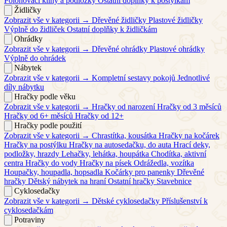
Polohovací klíny a podložky
Ostatní doplňky k postýlkám
Židličky
Zobrazit vše v kategorii →
Dřevěné židličky
Plastové židličky
Výplně do židliček
Ostatní doplňky k židličkám
Ohrádky
Zobrazit vše v kategorii →
Dřevěné ohrádky
Plastové ohrádky
Výplně do ohrádek
Nábytek
Zobrazit vše v kategorii →
Kompletní sestavy pokojů
Jednotlivé
díly nábytku
Hračky podle věku
Zobrazit vše v kategorii →
Hračky od narození
Hračky od 3 měsíců
Hračky od 6+ měsíců
Hračky od 12+
Hračky podle použití
Zobrazit vše v kategorii →
Chrastítka, kousátka
Hračky na kočárek
Hračky na postýlku
Hračky na autosedačku, do auta
Hrací deky,
podložky, hrazdy
Lehačky, lehátka, houpátka
Chodítka, aktivní
centra
Hračky do vody
Hračky na písek
Odrážedla, vozítka
Houpačky, houpadla, hopsadla
Kočárky pro panenky
Dřevěné
hračky
Dětský nábytek na hraní
Ostatní hračky
Stavebnice
Cyklosedačky
Zobrazit vše v kategorii →
Dětské cyklosedačky
Příslušenství k
cyklosedačkám
Potraviny