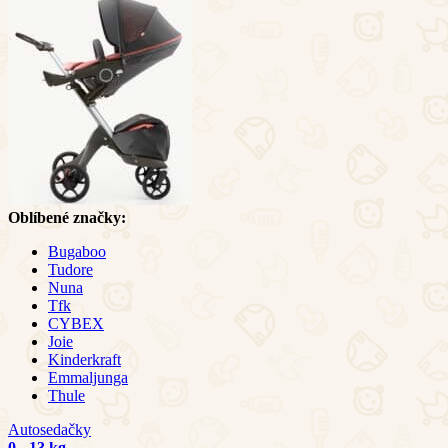
Oblíbené značky:
Bugaboo
Tudore
Nuna
Tfk
CYBEX
Joie
Kinderkraft
Emmaljunga
Thule
Autosedačky
0 - 13 kg