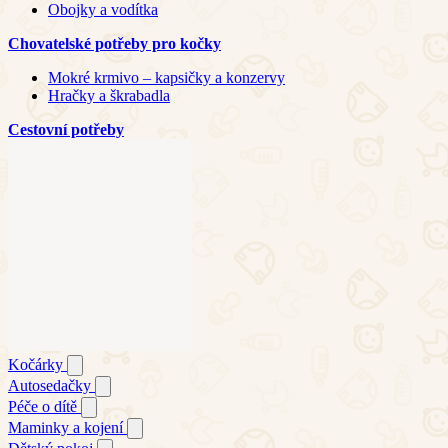
Obojky a vodítka
Chovatelské potřeby pro kočky
Mokré krmivo – kapsičky a konzervy
Hračky a škrabadla
Cestovní potřeby
Kočárky
Autosedačky
Péče o dítě
Maminky a kojení