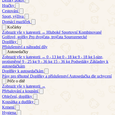
Dětský pokoj
Hračky
Cestování
Sport, výživa
Domácí mazlíček
Kočárky
Zobrazit vše v kategorii →
Hluboké
Sportovní
Kombinované
Golfové, golfky
Pro dvojčata, trojčata
Sourozenecké
Doplňky
Příslušenství a náhradní díly
Autosedačky
Zobrazit vše v kategorii →
0 - 13 kg
0 - 18 kg
9 - 18 kg
I-size,
protisměrné
9 - 25 kg
9 - 36 kg
15 - 36 kg
Podsedáky
Základny k
autosedačkám
Doplňky k autosedačkám
Pásy pro těhotné
Doplňky a příslušenství
Autosedačka dle uchycení
Péče o dítě
Zobrazit vše v kategorii →
Přebalování a koupání
Oblečení, doplňky
Kousátka a dudlíky
Krmení
Hygiena