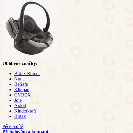
Oblíbené značky:
Britax Römer
Nuna
BeSafe
Klippan
CYBEX
Joie
Axkid
Kinderkraft
Britax
Péče o dítě
Přebalování a koupání