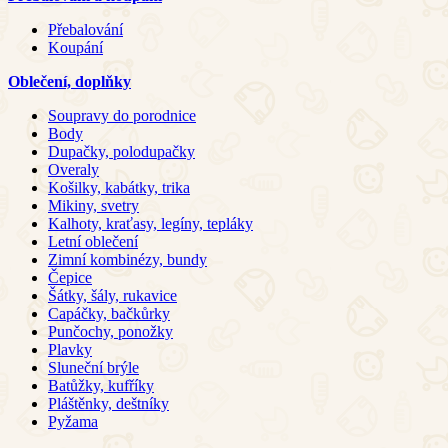
Přebalování
Koupání
Oblečení, doplňky
Soupravy do porodnice
Body
Dupačky, polodupačky
Overaly
Košilky, kabátky, trika
Mikiny, svetry
Kalhoty, kraťasy, legíny, tepláky
Letní oblečení
Zimní kombinézy, bundy
Čepice
Šátky, šály, rukavice
Capáčky, bačkůrky
Punčochy, ponožky
Plavky
Sluneční brýle
Batůžky, kufříky
Pláštěnky, deštníky
Pyžama