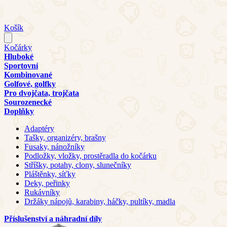
Košík
Kočárky
Hluboké
Sportovní
Kombinované
Golfové, golfky
Pro dvojčata, trojčata
Sourozenecké
Doplňky
Adaptéry
Tašky, organizéry, brašny
Fusaky, nánožníky
Podložky, vložky, prostěradla do kočárku
Stříšky, potahy, clony, slunečníky
Pláštěnky, síťky
Deky, peřinky
Rukávníky
Držáky nápojů, karabiny, háčky, pultíky, madla
Příslušenství a náhradní díly