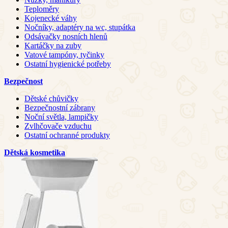
Teploměry
Kojenecké váhy
Nočníky, adaptéry na wc, stupátka
Odsávačky nosních hlenů
Kartáčky na zuby
Vatové tampóny, tyčinky
Ostatní hygienické potřeby
Bezpečnost
Dětské chůvičky
Bezpečnostní zábrany
Noční světla, lampičky
Zvlhčovače vzduchu
Ostatní ochranné produkty
Dětská kosmetika