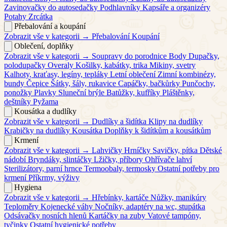
Zavinovačky do autosedačky
Podhlavníky
Kapsáře a organizéry
Potahy
Zrcátka
Přebalování a koupání
Zobrazit vše v kategorii →
Přebalování
Koupání
Oblečení, doplňky
Zobrazit vše v kategorii →
Soupravy do porodnice
Body
Dupačky,
polodupačky
Overaly
Košilky, kabátky, trika
Mikiny, svetry
Kalhoty, kraťasy, legíny, tepláky
Letní oblečení
Zimní kombinézy,
bundy
Čepice
Šátky, šály, rukavice
Capáčky, bačkůrky
Punčochy,
ponožky
Plavky
Sluneční brýle
Batůžky, kufříky
Pláštěnky,
deštníky
Pyžama
Kousátka a dudlíky
Zobrazit vše v kategorii →
Dudlíky a šidítka
Klipy na dudlíky
Krabičky na dudlíky
Kousátka
Doplňky k šidítkům a kousátkům
Krmení
Zobrazit vše v kategorii →
Lahvičky
Hrníčky
Savičky, pítka
Dětské
nádobí
Bryndáky, slintáčky
Lžičky, příbory
Ohřívače lahví
Sterilizátory, parní hrnce
Termoobaly, termosky
Ostatní potřeby pro
krmení
Příkrmy, výživy
Hygiena
Zobrazit vše v kategorii →
Hřebínky, kartáče
Nůžky, manikúry
Teploměry
Kojenecké váhy
Nočníky, adaptéry na wc, stupátka
Odsávačky nosních hlenů
Kartáčky na zuby
Vatové tampóny,
tyčinky
Ostatní hygienické potřeby