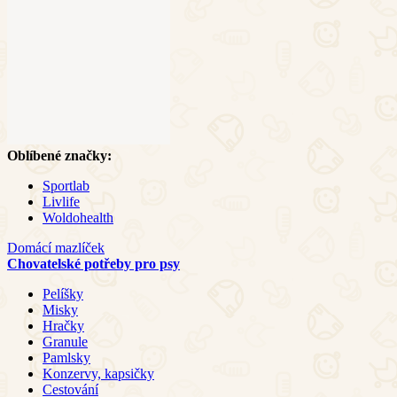
Oblíbené značky:
Sportlab
Livlife
Woldohealth
Domácí mazlíček
Chovatelské potřeby pro psy
Pelíšky
Misky
Hračky
Granule
Pamlsky
Konzervy, kapsičky
Cestování