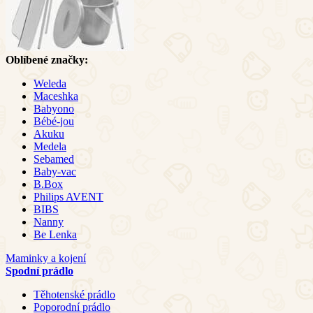
Oblíbené značky:
Weleda
Maceshka
Babyono
Bébé-jou
Akuku
Medela
Sebamed
Baby-vac
B.Box
Philips AVENT
BIBS
Nanny
Be Lenka
Maminky a kojení
Spodní prádlo
Těhotenské prádlo
Poporodní prádlo