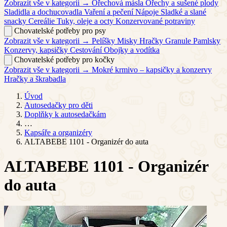
Zobrazit vše v kategorii →
Ořechová másla
Ořechy a sušené plody
Sladidla a dochucovadla
Vaření a pečení
Nápoje
Sladké a slané
snacky
Cereálie
Tuky, oleje a octy
Konzervované potraviny
Chovatelské potřeby pro psy
Zobrazit vše v kategorii →
Pelíšky
Misky
Hračky
Granule
Pamlsky
Konzervy, kapsičky
Cestování
Obojky a vodítka
Chovatelské potřeby pro kočky
Zobrazit vše v kategorii →
Mokré krmivo – kapsičky a konzervy
Hračky a škrabadla
Úvod
Autosedačky pro děti
Doplňky k autosedačkám
…
Kapsáře a organizéry
ALTABEBE 1101 - Organizér do auta
ALTABEBE 1101 - Organizér
do auta