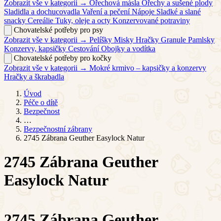
Zobrazit vše v kategorii →
Ořechová másla
Ořechy a sušené plody
Sladidla a dochucovadla
Vaření a pečení
Nápoje
Sladké a slané
snacky
Cereálie
Tuky, oleje a octy
Konzervované potraviny
Chovatelské potřeby pro psy
Zobrazit vše v kategorii →
Pelíšky
Misky
Hračky
Granule
Pamlsky
Konzervy, kapsičky
Cestování
Obojky a vodítka
Chovatelské potřeby pro kočky
Zobrazit vše v kategorii →
Mokré krmivo – kapsičky a konzervy
Hračky a škrabadla
Úvod
Péče o dítě
Bezpečnost
…
Bezpečnostní zábrany
2745 Zábrana Geuther Easylock Natur
2745 Zábrana Geuther
Easylock Natur
2745 Zábrana Geuther