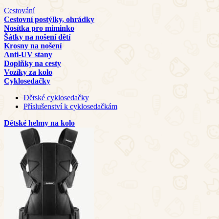
Cestování
Cestovní postýlky, ohrádky
Nosítka pro miminko
Šátky na nošení dětí
Krosny na nošení
Anti-UV stany
Doplňky na cesty
Vozíky za kolo
Cyklosedačky
Dětské cyklosedačky
Příslušenství k cyklosedačkám
Dětské helmy na kolo