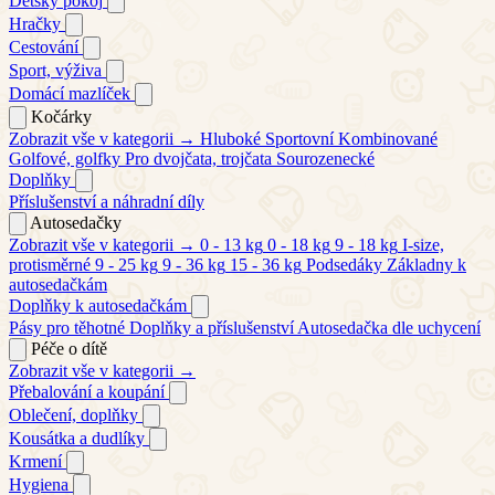
Dětský pokoj
Hračky
Cestování
Sport, výživa
Domácí mazlíček
Kočárky
Zobrazit vše v kategorii →
Hluboké
Sportovní
Kombinované
Golfové, golfky
Pro dvojčata, trojčata
Sourozenecké
Doplňky
Příslušenství a náhradní díly
Autosedačky
Zobrazit vše v kategorii →
0 - 13 kg
0 - 18 kg
9 - 18 kg
I-size,
protisměrné
9 - 25 kg
9 - 36 kg
15 - 36 kg
Podsedáky
Základny k
autosedačkám
Doplňky k autosedačkám
Pásy pro těhotné
Doplňky a příslušenství
Autosedačka dle uchycení
Péče o dítě
Zobrazit vše v kategorii →
Přebalování a koupání
Oblečení, doplňky
Kousátka a dudlíky
Krmení
Hygiena