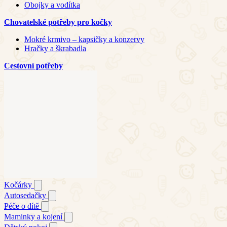
Obojky a vodítka
Chovatelské potřeby pro kočky
Mokré krmivo – kapsičky a konzervy
Hračky a škrabadla
Cestovní potřeby
Kočárky
Autosedačky
Péče o dítě
Maminky a kojení