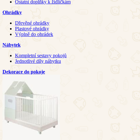
Ostatní doplňky k židličkám
Ohrádky
Dřevěné ohrádky
Plastové ohrádky
Výplně do ohrádek
Nábytek
Kompletní sestavy pokojů
Jednotlivé díly nábytku
Dekorace do pokoje