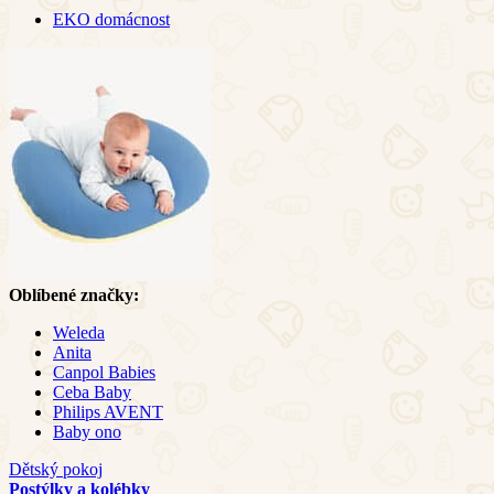
EKO domácnost
Oblíbené značky:
Weleda
Anita
Canpol Babies
Ceba Baby
Philips AVENT
Baby ono
Dětský pokoj
Postýlky a kolébky