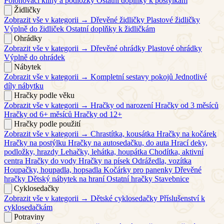
Polohovací klíny a podložky
Ostatní doplňky k postýlkám
Židličky
Zobrazit vše v kategorii →
Dřevěné židličky
Plastové židličky
Výplně do židliček
Ostatní doplňky k židličkám
Ohrádky
Zobrazit vše v kategorii →
Dřevěné ohrádky
Plastové ohrádky
Výplně do ohrádek
Nábytek
Zobrazit vše v kategorii →
Kompletní sestavy pokojů
Jednotlivé
díly nábytku
Hračky podle věku
Zobrazit vše v kategorii →
Hračky od narození
Hračky od 3 měsíců
Hračky od 6+ měsíců
Hračky od 12+
Hračky podle použití
Zobrazit vše v kategorii →
Chrastítka, kousátka
Hračky na kočárek
Hračky na postýlku
Hračky na autosedačku, do auta
Hrací deky,
podložky, hrazdy
Lehačky, lehátka, houpátka
Chodítka, aktivní
centra
Hračky do vody
Hračky na písek
Odrážedla, vozítka
Houpačky, houpadla, hopsadla
Kočárky pro panenky
Dřevěné
hračky
Dětský nábytek na hraní
Ostatní hračky
Stavebnice
Cyklosedačky
Zobrazit vše v kategorii →
Dětské cyklosedačky
Příslušenství k
cyklosedačkám
Potraviny