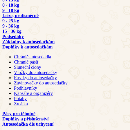
0 - 18 kg
9 - 18 kg
I-size, protisměrné
9 - 25 kg
9 - 36 kg
15 - 36 kg
Podsedáky
Základny k autosedačkám
Doplňky k autosedačkám
Chránič autosedadla
Chránič pásů
Sluneční clony
Vložky do autosedačky
Fusaky do autosedačky
Zavinovačky do autosedačky
Podhlavníky
Kapsáře a organizéry
Potahy
Zrcátka
Pásy pro těhotné
Doplňky a příslušenství
Autosedačka dle uchycení