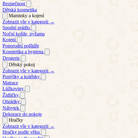
Bezpečnost
Dětská kosmetika
Maminky a kojení
Zobrazit vše v kategorii →
Spodní prádlo
Noční košile, pyžama
Kojení
Poporodní polštáře
Kosmetika a hygiena
Drogerie
Dětský pokoj
Zobrazit vše v kategorii →
Postýlky a kolébky
Matrace
Lůžkoviny
Židličky
Ohrádky
Nábytek
Dekorace do pokoje
Hračky
Zobrazit vše v kategorii →
Hračky podle věku