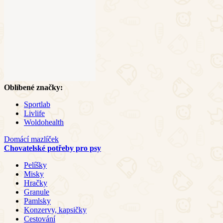
Oblíbené značky:
Sportlab
Livlife
Woldohealth
Domácí mazlíček
Chovatelské potřeby pro psy
Pelíšky
Misky
Hračky
Granule
Pamlsky
Konzervy, kapsičky
Cestování