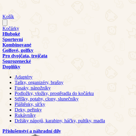
Košík
Kočárky
Hluboké
Sportovní
Kombinované
Golfové, golfky
Pro dvojčata, trojčata
Sourozenecké
Doplňky
Adaptéry
Tašky, organizéry, brašny
Fusaky, nánožníky
Podložky, vložky, prostěradla do kočárku
Stříšky, potahy, clony, slunečníky
Pláštěnky, síťky
Deky, peřinky
Rukávníky
Držáky nápojů, karabiny, háčky, pultíky, madla
Příslušenství a náhradní díly