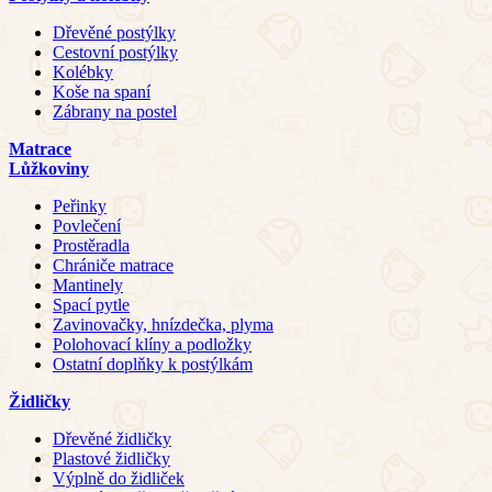
Dřevěné postýlky
Cestovní postýlky
Kolébky
Koše na spaní
Zábrany na postel
Matrace
Lůžkoviny
Peřinky
Povlečení
Prostěradla
Chrániče matrace
Mantinely
Spací pytle
Zavinovačky, hnízdečka, plyma
Polohovací klíny a podložky
Ostatní doplňky k postýlkám
Židličky
Dřevěné židličky
Plastové židličky
Výplně do židliček