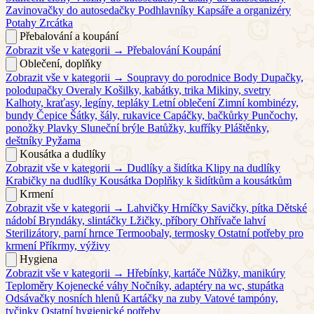
Zavinovačky do autosedačky
Podhlavníky
Kapsáře a organizéry
Potahy
Zrcátka
Přebalování a koupání
Zobrazit vše v kategorii →
Přebalování
Koupání
Oblečení, doplňky
Zobrazit vše v kategorii →
Soupravy do porodnice
Body
Dupačky,
polodupačky
Overaly
Košilky, kabátky, trika
Mikiny, svetry
Kalhoty, kraťasy, legíny, tepláky
Letní oblečení
Zimní kombinézy,
bundy
Čepice
Šátky, šály, rukavice
Capáčky, bačkůrky
Punčochy,
ponožky
Plavky
Sluneční brýle
Batůžky, kufříky
Pláštěnky,
deštníky
Pyžama
Kousátka a dudlíky
Zobrazit vše v kategorii →
Dudlíky a šidítka
Klipy na dudlíky
Krabičky na dudlíky
Kousátka
Doplňky k šidítkům a kousátkům
Krmení
Zobrazit vše v kategorii →
Lahvičky
Hrníčky
Savičky, pítka
Dětské
nádobí
Bryndáky, slintáčky
Lžičky, příbory
Ohřívače lahví
Sterilizátory, parní hrnce
Termoobaly, termosky
Ostatní potřeby pro
krmení
Příkrmy, výživy
Hygiena
Zobrazit vše v kategorii →
Hřebínky, kartáče
Nůžky, manikúry
Teploměry
Kojenecké váhy
Nočníky, adaptéry na wc, stupátka
Odsávačky nosních hlenů
Kartáčky na zuby
Vatové tampóny,
tyčinky
Ostatní hygienické potřeby