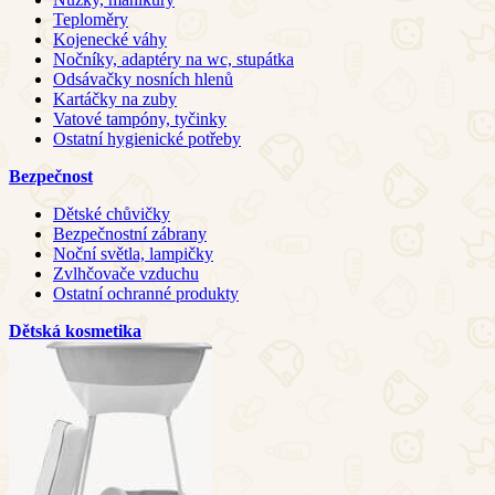
Teploměry
Kojenecké váhy
Nočníky, adaptéry na wc, stupátka
Odsávačky nosních hlenů
Kartáčky na zuby
Vatové tampóny, tyčinky
Ostatní hygienické potřeby
Bezpečnost
Dětské chůvičky
Bezpečnostní zábrany
Noční světla, lampičky
Zvlhčovače vzduchu
Ostatní ochranné produkty
Dětská kosmetika