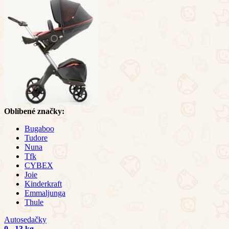
Oblíbené značky:
Bugaboo
Tudore
Nuna
Tfk
CYBEX
Joie
Kinderkraft
Emmaljunga
Thule
Autosedačky
0 - 13 kg