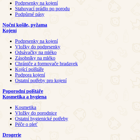
Podprsenky na kojení
Stahovací prádlo po porodu
Podpůrné pásy
Noční košile, pyžama
Kojení
Podprsenky na kojení
Vložky do podprsenky
Odsávačky na mléko
Zásobníky na mléko
Chrániče a formovače bradavek
Kojící polštáře
Podpora kojení
Ostatní potřeby pro kojení
Poporodní polštáře
Kosmetika a hygiena
Kosmetika
Vložky do porodnice
Ostatní hygienické potřeby
Péče o pleť
Drogerie