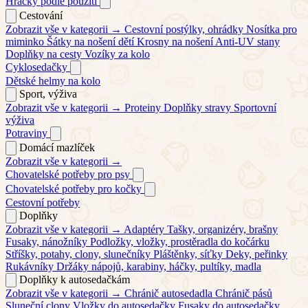
Hračky podle použití
Cestování
Zobrazit vše v kategorii →
Cestovní postýlky, ohrádky
Nosítka pro
miminko
Šátky na nošení dětí
Krosny na nošení
Anti-UV stany
Doplňky na cesty
Vozíky za kolo
Cyklosedačky
Dětské helmy na kolo
Sport, výživa
Zobrazit vše v kategorii →
Proteiny
Doplňky stravy
Sportovní
výživa
Potraviny
Domácí mazlíček
Zobrazit vše v kategorii →
Chovatelské potřeby pro psy
Chovatelské potřeby pro kočky
Cestovní potřeby
Doplňky
Zobrazit vše v kategorii →
Adaptéry
Tašky, organizéry, brašny
Fusaky, nánožníky
Podložky, vložky, prostěradla do kočárku
Stříšky, potahy, clony, slunečníky
Pláštěnky, síťky
Deky, peřinky
Rukávníky
Držáky nápojů, karabiny, háčky, pultíky, madla
Doplňky k autosedačkám
Zobrazit vše v kategorii →
Chránič autosedadla
Chránič pásů
Sluneční clony
Vložky do autosedačky
Fusaky do autosedačky