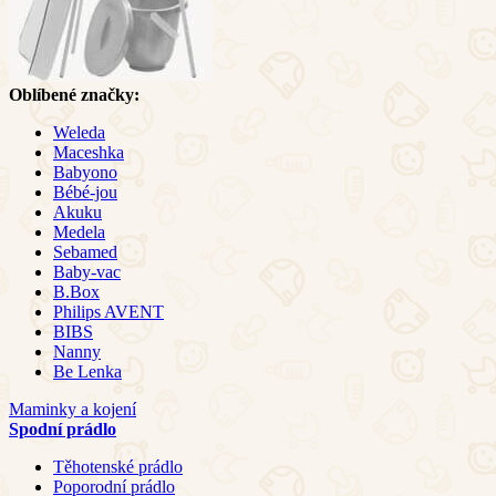
Oblíbené značky:
Weleda
Maceshka
Babyono
Bébé-jou
Akuku
Medela
Sebamed
Baby-vac
B.Box
Philips AVENT
BIBS
Nanny
Be Lenka
Maminky a kojení
Spodní prádlo
Těhotenské prádlo
Poporodní prádlo