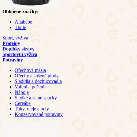
Oblíbené značky:
Altabebe
Thule
Sport, výživa
Proteiny
Doplňky stravy
Sportovní výživa
Potraviny
Ořechová másla
Ořechy a sušené plody
Sladidla a dochucovadla
Vaření a pečení
Nápoje
Sladké a slané snacky
Cereálie
Tuky, oleje a octy
Konzervované potraviny