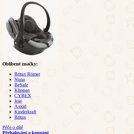
Oblíbené značky:
Britax Römer
Nuna
BeSafe
Klippan
CYBEX
Joie
Axkid
Kinderkraft
Britax
Péče o dítě
Přebalování a koupání