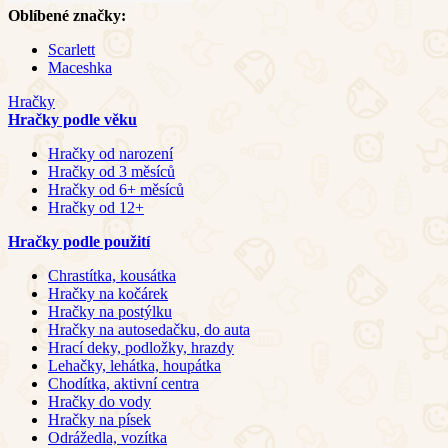
Oblíbené značky:
Scarlett
Maceshka
Hračky
Hračky podle věku
Hračky od narození
Hračky od 3 měsíců
Hračky od 6+ měsíců
Hračky od 12+
Hračky podle použití
Chrastítka, kousátka
Hračky na kočárek
Hračky na postýlku
Hračky na autosedačku, do auta
Hrací deky, podložky, hrazdy
Lehačky, lehátka, houpátka
Chodítka, aktivní centra
Hračky do vody
Hračky na písek
Odrážedla, vozítka