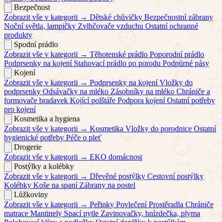
Bezpečnost
Zobrazit vše v kategorii →
Dětské chůvičky
Bezpečnostní zábrany
Noční světla, lampičky
Zvlhčovače vzduchu
Ostatní ochranné
produkty
Spodní prádlo
Zobrazit vše v kategorii →
Těhotenské prádlo
Poporodní prádlo
Podprsenky na kojení
Stahovací prádlo po porodu
Podpůrné pásy
Kojení
Zobrazit vše v kategorii →
Podprsenky na kojení
Vložky do
podprsenky
Odsávačky na mléko
Zásobníky na mléko
Chrániče a
formovače bradavek
Kojící polštáře
Podpora kojení
Ostatní potřeby
pro kojení
Kosmetika a hygiena
Zobrazit vše v kategorii →
Kosmetika
Vložky do porodnice
Ostatní
hygienické potřeby
Péče o pleť
Drogerie
Zobrazit vše v kategorii →
EKO domácnost
Postýlky a kolébky
Zobrazit vše v kategorii →
Dřevěné postýlky
Cestovní postýlky
Kolébky
Koše na spaní
Zábrany na postel
Lůžkoviny
Zobrazit vše v kategorii →
Peřinky
Povlečení
Prostěradla
Chrániče
matrace
Mantinely
Spací pytle
Zavinovačky, hnízdečka, plyma