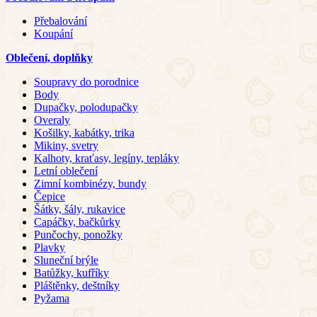
Přebalování
Koupání
Oblečení, doplňky
Soupravy do porodnice
Body
Dupačky, polodupačky
Overaly
Košilky, kabátky, trika
Mikiny, svetry
Kalhoty, kraťasy, legíny, tepláky
Letní oblečení
Zimní kombinézy, bundy
Čepice
Šátky, šály, rukavice
Capáčky, bačkůrky
Punčochy, ponožky
Plavky
Sluneční brýle
Batůžky, kufříky
Pláštěnky, deštníky
Pyžama