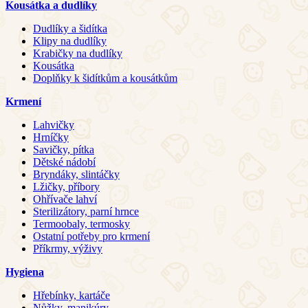
Kousátka a dudlíky
Dudlíky a šidítka
Klipy na dudlíky
Krabičky na dudlíky
Kousátka
Doplňky k šidítkům a kousátkům
Krmení
Lahvičky
Hrníčky
Savičky, pítka
Dětské nádobí
Bryndáky, slintáčky
Lžičky, příbory
Ohřívače lahví
Sterilizátory, parní hrnce
Termoobaly, termosky
Ostatní potřeby pro krmení
Příkrmy, výživy
Hygiena
Hřebínky, kartáče
Nůžky, manikúry