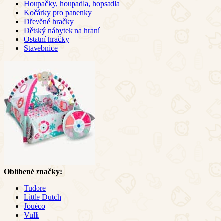
Houpačky, houpadla, hopsadla
Kočárky pro panenky
Dřevěné hračky
Dětský nábytek na hraní
Ostatní hračky
Stavebnice
Oblíbené značky:
Tudore
Little Dutch
Jouéco
Vulli