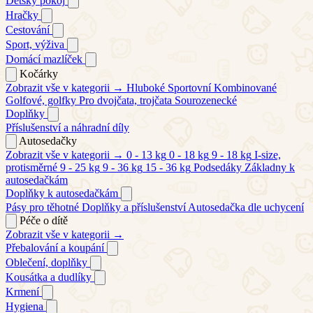
Dětský pokoj
Hračky
Cestování
Sport, výživa
Domácí mazlíček
Kočárky
Zobrazit vše v kategorii →
Hluboké
Sportovní
Kombinované
Golfové, golfky
Pro dvojčata, trojčata
Sourozenecké
Doplňky
Příslušenství a náhradní díly
Autosedačky
Zobrazit vše v kategorii →
0 - 13 kg
0 - 18 kg
9 - 18 kg
I-size,
protisměrné
9 - 25 kg
9 - 36 kg
15 - 36 kg
Podsedáky
Základny k
autosedačkám
Doplňky k autosedačkám
Pásy pro těhotné
Doplňky a příslušenství
Autosedačka dle uchycení
Péče o dítě
Zobrazit vše v kategorii →
Přebalování a koupání
Oblečení, doplňky
Kousátka a dudlíky
Krmení
Hygiena