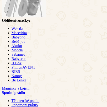
Oblíbené značky:
Weleda
Maceshka
Babyono
Bébé-jou
Akuku
Medela
Sebamed
Baby-vac
B.Box
Philips AVENT
BIBS
Nanny
Be Lenka
Maminky a kojení
Spodní prádlo
Těhotenské prádlo
Poporodní prádlo