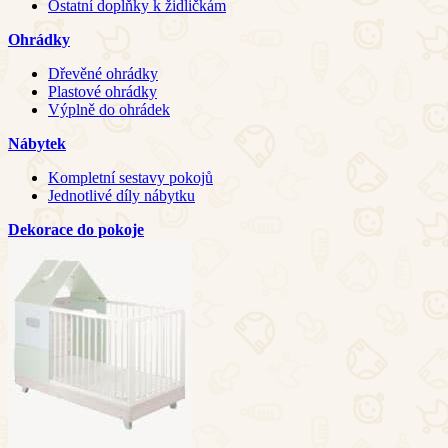
Ostatní doplňky k židličkám
Ohrádky
Dřevěné ohrádky
Plastové ohrádky
Výplně do ohrádek
Nábytek
Kompletní sestavy pokojů
Jednotlivé díly nábytku
Dekorace do pokoje