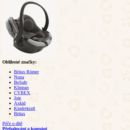
Oblíbené značky:
Britax Römer
Nuna
BeSafe
Klippan
CYBEX
Joie
Axkid
Kinderkraft
Britax
Péče o dítě
Přebalování a koupání