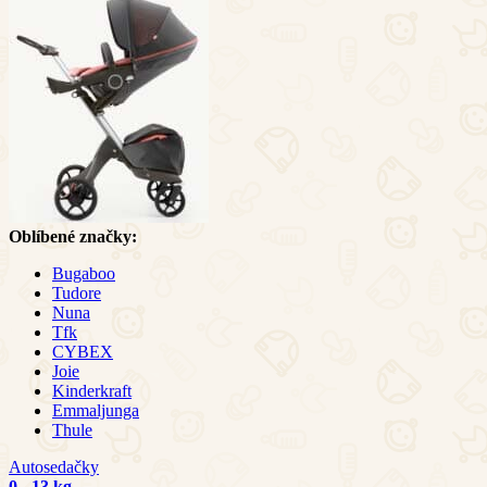
Oblíbené značky:
Bugaboo
Tudore
Nuna
Tfk
CYBEX
Joie
Kinderkraft
Emmaljunga
Thule
Autosedačky
0 - 13 kg