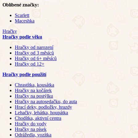
Oblíbené značky:
Scarlett
Maceshka
Hračky
Hračky podle věku
Hračky od narození
Hračky od 3 měsíců
Hračky od 6+ měsíců
Hračky od 12+
Hračky podle použití
Chrastítka, kousátka
Hračky na kočárek
Hračky na postýlku
Hračky na autosedačku, do auta
Hrací deky, podložky, hrazdy
Lehačky, lehátka, houpátka
Chodítka, aktivní centra
Hračky do vody
Hračky na písek
Odrážedla, vozítka