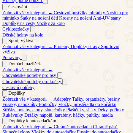
Hračky podle použití
Cestování
Zobrazit vše v kategorii →
Cestovní postýlky, ohrádky
Nosítka pro
miminko
Šátky na nošení dětí
Krosny na nošení
Anti-UV stany
Doplňky na cesty
Vozíky za kolo
Cyklosedačky
Dětské helmy na kolo
Sport, výživa
Zobrazit vše v kategorii →
Proteiny
Doplňky stravy
Sportovní
výživa
Potraviny
Domácí mazlíček
Zobrazit vše v kategorii →
Chovatelské potřeby pro psy
Chovatelské potřeby pro kočky
Cestovní potřeby
Doplňky
Zobrazit vše v kategorii →
Adaptéry
Tašky, organizéry, brašny
Fusaky, nánožníky
Podložky, vložky, prostěradla do kočárku
Stříšky, potahy, clony, slunečníky
Pláštěnky, síťky
Deky, peřinky
Rukávníky
Držáky nápojů, karabiny, háčky, pultíky, madla
Doplňky k autosedačkám
Zobrazit vše v kategorii →
Chránič autosedadla
Chránič pásů
Sluneční clony
Vložky do autosedačky
Fusaky do autosedačky