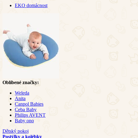
EKO domácnost
Oblíbené značky:
Weleda
Anita
Canpol Babies
Ceba Baby
Philips AVENT
Baby ono
Dětský pokoj
Postýlky a kolébky