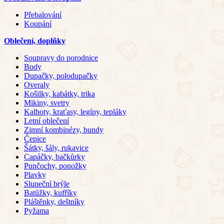
Přebalování
Koupání
Oblečení, doplňky
Soupravy do porodnice
Body
Dupačky, polodupačky
Overaly
Košilky, kabátky, trika
Mikiny, svetry
Kalhoty, kraťasy, legíny, tepláky
Letní oblečení
Zimní kombinézy, bundy
Čepice
Šátky, šály, rukavice
Capáčky, bačkůrky
Punčochy, ponožky
Plavky
Sluneční brýle
Batůžky, kufříky
Pláštěnky, deštníky
Pyžama