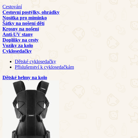
Cestování
Cestovní postýlky, ohrádky
Nosítka pro miminko
Šátky na nošení dětí
Krosny na nošení
Anti-UV stany
Doplňky na cesty
Vozíky za kolo
Cyklosedačky
Dětské cyklosedačky
Příslušenství k cyklosedačkám
Dětské helmy na kolo