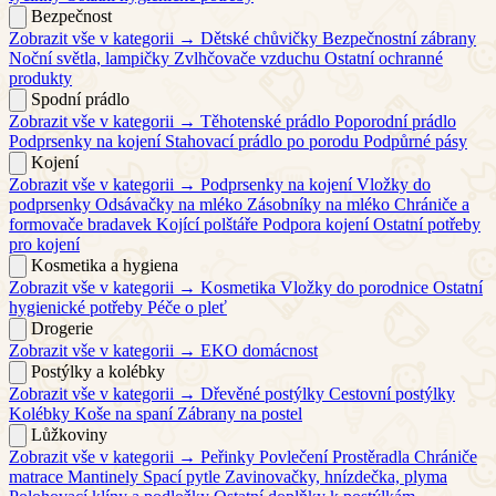
Bezpečnost
Zobrazit vše v kategorii →
Dětské chůvičky
Bezpečnostní zábrany
Noční světla, lampičky
Zvlhčovače vzduchu
Ostatní ochranné
produkty
Spodní prádlo
Zobrazit vše v kategorii →
Těhotenské prádlo
Poporodní prádlo
Podprsenky na kojení
Stahovací prádlo po porodu
Podpůrné pásy
Kojení
Zobrazit vše v kategorii →
Podprsenky na kojení
Vložky do
podprsenky
Odsávačky na mléko
Zásobníky na mléko
Chrániče a
formovače bradavek
Kojící polštáře
Podpora kojení
Ostatní potřeby
pro kojení
Kosmetika a hygiena
Zobrazit vše v kategorii →
Kosmetika
Vložky do porodnice
Ostatní
hygienické potřeby
Péče o pleť
Drogerie
Zobrazit vše v kategorii →
EKO domácnost
Postýlky a kolébky
Zobrazit vše v kategorii →
Dřevěné postýlky
Cestovní postýlky
Kolébky
Koše na spaní
Zábrany na postel
Lůžkoviny
Zobrazit vše v kategorii →
Peřinky
Povlečení
Prostěradla
Chrániče
matrace
Mantinely
Spací pytle
Zavinovačky, hnízdečka, plyma