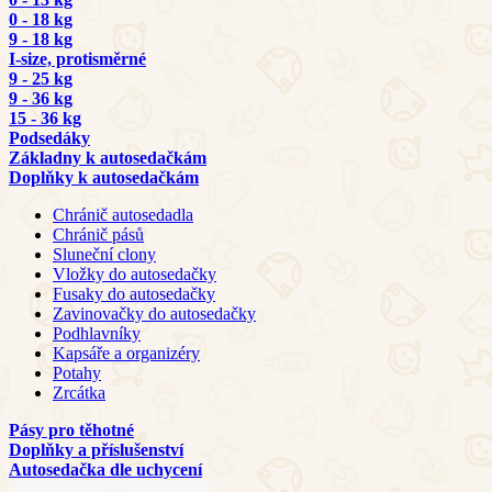
0 - 18 kg
9 - 18 kg
I-size, protisměrné
9 - 25 kg
9 - 36 kg
15 - 36 kg
Podsedáky
Základny k autosedačkám
Doplňky k autosedačkám
Chránič autosedadla
Chránič pásů
Sluneční clony
Vložky do autosedačky
Fusaky do autosedačky
Zavinovačky do autosedačky
Podhlavníky
Kapsáře a organizéry
Potahy
Zrcátka
Pásy pro těhotné
Doplňky a příslušenství
Autosedačka dle uchycení