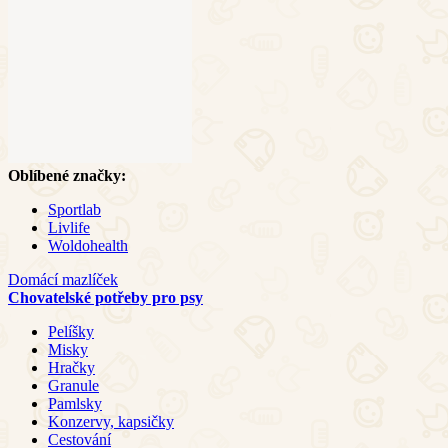
Oblíbené značky:
Sportlab
Livlife
Woldohealth
Domácí mazlíček
Chovatelské potřeby pro psy
Pelíšky
Misky
Hračky
Granule
Pamlsky
Konzervy, kapsičky
Cestování