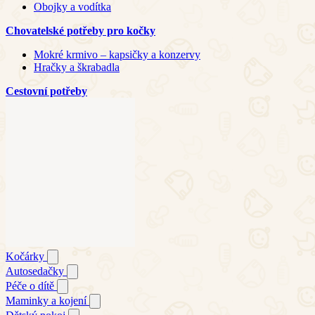
Obojky a vodítka
Chovatelské potřeby pro kočky
Mokré krmivo – kapsičky a konzervy
Hračky a škrabadla
Cestovní potřeby
Kočárky
Autosedačky
Péče o dítě
Maminky a kojení