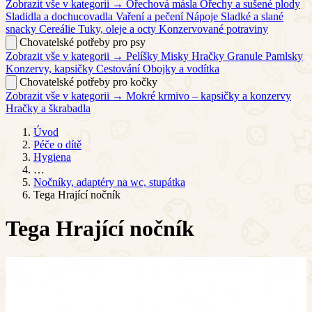
Zobrazit vše v kategorii →
Ořechová másla
Ořechy a sušené plody
Sladidla a dochucovadla
Vaření a pečení
Nápoje
Sladké a slané
snacky
Cereálie
Tuky, oleje a octy
Konzervované potraviny
Chovatelské potřeby pro psy
Zobrazit vše v kategorii →
Pelíšky
Misky
Hračky
Granule
Pamlsky
Konzervy, kapsičky
Cestování
Obojky a vodítka
Chovatelské potřeby pro kočky
Zobrazit vše v kategorii →
Mokré krmivo – kapsičky a konzervy
Hračky a škrabadla
Úvod
Péče o dítě
Hygiena
…
Nočníky, adaptéry na wc, stupátka
Tega Hrající nočník
Tega Hrající nočník