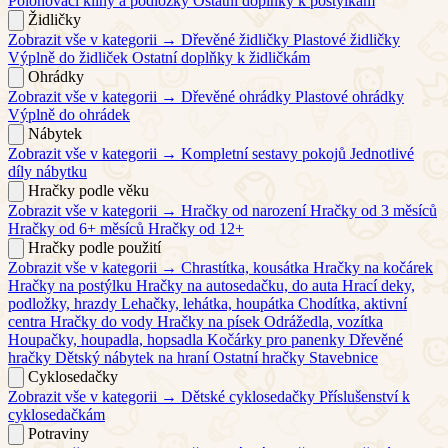
Polohovací klíny a podložky
Ostatní doplňky k postýlkám
Židličky
Zobrazit vše v kategorii →
Dřevěné židličky
Plastové židličky
Výplně do židliček
Ostatní doplňky k židličkám
Ohrádky
Zobrazit vše v kategorii →
Dřevěné ohrádky
Plastové ohrádky
Výplně do ohrádek
Nábytek
Zobrazit vše v kategorii →
Kompletní sestavy pokojů
Jednotlivé
díly nábytku
Hračky podle věku
Zobrazit vše v kategorii →
Hračky od narození
Hračky od 3 měsíců
Hračky od 6+ měsíců
Hračky od 12+
Hračky podle použití
Zobrazit vše v kategorii →
Chrastítka, kousátka
Hračky na kočárek
Hračky na postýlku
Hračky na autosedačku, do auta
Hrací deky,
podložky, hrazdy
Lehačky, lehátka, houpátka
Chodítka, aktivní
centra
Hračky do vody
Hračky na písek
Odrážedla, vozítka
Houpačky, houpadla, hopsadla
Kočárky pro panenky
Dřevěné
hračky
Dětský nábytek na hraní
Ostatní hračky
Stavebnice
Cyklosedačky
Zobrazit vše v kategorii →
Dětské cyklosedačky
Příslušenství k
cyklosedačkám
Potraviny