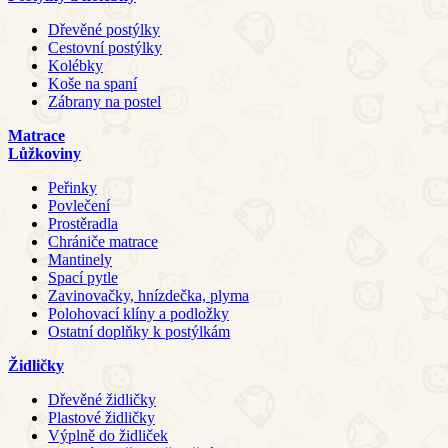
Dřevěné postýlky
Cestovní postýlky
Kolébky
Koše na spaní
Zábrany na postel
Matrace
Lůžkoviny
Peřinky
Povlečení
Prostěradla
Chrániče matrace
Mantinely
Spací pytle
Zavinovačky, hnízdečka, plyma
Polohovací klíny a podložky
Ostatní doplňky k postýlkám
Židličky
Dřevěné židličky
Plastové židličky
Výplně do židliček