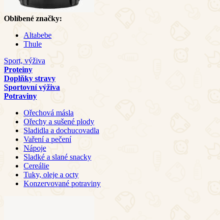
Oblíbené značky:
Altabebe
Thule
Sport, výživa
Proteiny
Doplňky stravy
Sportovní výživa
Potraviny
Ořechová másla
Ořechy a sušené plody
Sladidla a dochucovadla
Vaření a pečení
Nápoje
Sladké a slané snacky
Cereálie
Tuky, oleje a octy
Konzervované potraviny