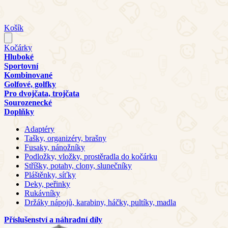
Košík
Kočárky
Hluboké
Sportovní
Kombinované
Golfové, golfky
Pro dvojčata, trojčata
Sourozenecké
Doplňky
Adaptéry
Tašky, organizéry, brašny
Fusaky, nánožníky
Podložky, vložky, prostěradla do kočárku
Stříšky, potahy, clony, slunečníky
Pláštěnky, síťky
Deky, peřinky
Rukávníky
Držáky nápojů, karabiny, háčky, pultíky, madla
Příslušenství a náhradní díly