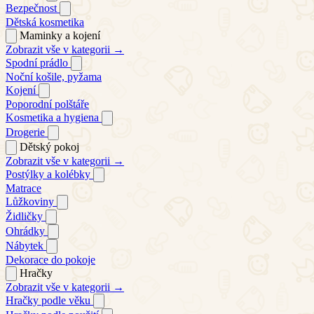
Bezpečnost
Dětská kosmetika
Maminky a kojení
Zobrazit vše v kategorii →
Spodní prádlo
Noční košile, pyžama
Kojení
Poporodní polštáře
Kosmetika a hygiena
Drogerie
Dětský pokoj
Zobrazit vše v kategorii →
Postýlky a kolébky
Matrace
Lůžkoviny
Židličky
Ohrádky
Nábytek
Dekorace do pokoje
Hračky
Zobrazit vše v kategorii →
Hračky podle věku