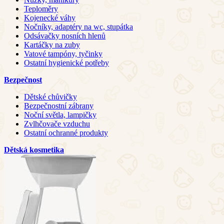
Teploměry
Kojenecké váhy
Nočníky, adaptéry na wc, stupátka
Odsávačky nosních hlenů
Kartáčky na zuby
Vatové tampóny, tyčinky
Ostatní hygienické potřeby
Bezpečnost
Dětské chůvičky
Bezpečnostní zábrany
Noční světla, lampičky
Zvlhčovače vzduchu
Ostatní ochranné produkty
Dětská kosmetika