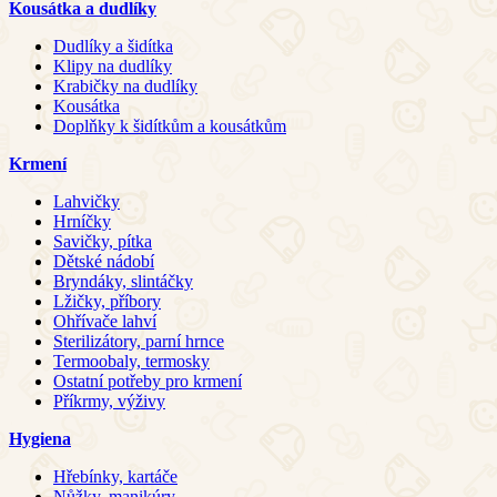
Kousátka a dudlíky
Dudlíky a šidítka
Klipy na dudlíky
Krabičky na dudlíky
Kousátka
Doplňky k šidítkům a kousátkům
Krmení
Lahvičky
Hrníčky
Savičky, pítka
Dětské nádobí
Bryndáky, slintáčky
Lžičky, příbory
Ohřívače lahví
Sterilizátory, parní hrnce
Termoobaly, termosky
Ostatní potřeby pro krmení
Příkrmy, výživy
Hygiena
Hřebínky, kartáče
Nůžky, manikúry