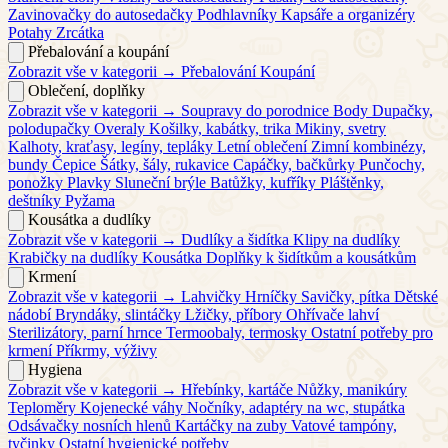
Zavinovačky do autosedačky
Podhlavníky
Kapsáře a organizéry
Potahy
Zrcátka
Přebalování a koupání
Zobrazit vše v kategorii →
Přebalování
Koupání
Oblečení, doplňky
Zobrazit vše v kategorii →
Soupravy do porodnice
Body
Dupačky,
polodupačky
Overaly
Košilky, kabátky, trika
Mikiny, svetry
Kalhoty, kraťasy, legíny, tepláky
Letní oblečení
Zimní kombinézy,
bundy
Čepice
Šátky, šály, rukavice
Capáčky, bačkůrky
Punčochy,
ponožky
Plavky
Sluneční brýle
Batůžky, kufříky
Pláštěnky,
deštníky
Pyžama
Kousátka a dudlíky
Zobrazit vše v kategorii →
Dudlíky a šidítka
Klipy na dudlíky
Krabičky na dudlíky
Kousátka
Doplňky k šidítkům a kousátkům
Krmení
Zobrazit vše v kategorii →
Lahvičky
Hrníčky
Savičky, pítka
Dětské
nádobí
Bryndáky, slintáčky
Lžičky, příbory
Ohřívače lahví
Sterilizátory, parní hrnce
Termoobaly, termosky
Ostatní potřeby pro
krmení
Příkrmy, výživy
Hygiena
Zobrazit vše v kategorii →
Hřebínky, kartáče
Nůžky, manikúry
Teploměry
Kojenecké váhy
Nočníky, adaptéry na wc, stupátka
Odsávačky nosních hlenů
Kartáčky na zuby
Vatové tampóny,
tyčinky
Ostatní hygienické potřeby