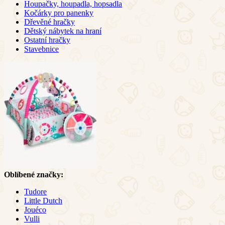
Houpačky, houpadla, hopsadla
Kočárky pro panenky
Dřevěné hračky
Dětský nábytek na hraní
Ostatní hračky
Stavebnice
Oblíbené značky:
Tudore
Little Dutch
Jouéco
Vulli