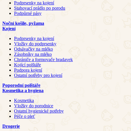
Podprsenky na kojení
Stahovací prádlo po porodu
Podpůrné pásy
Noční košile, pyžama
Kojení
Podprsenky na kojení
Vložky do podprsenky
Odsávačky na mléko
Zásobníky na mléko
Chrániče a formovače bradavek
Kojící polštáře
Podpora kojení
Ostatní potřeby pro kojení
Poporodní polštáře
Kosmetika a hygiena
Kosmetika
Vložky do porodnice
Ostatní hygienické potřeby
Péče o pleť
Drogerie