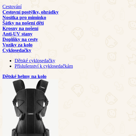
Cestování
Cestovní postýlky, ohrádky
Nosítka pro miminko
Šátky na nošení dětí
Krosny na nošení
Anti-UV stany
Doplňky na cesty
Vozíky za kolo
Cyklosedačky
Dětské cyklosedačky
Příslušenství k cyklosedačkám
Dětské helmy na kolo