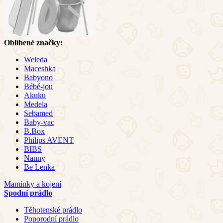
Oblíbené značky:
Weleda
Maceshka
Babyono
Bébé-jou
Akuku
Medela
Sebamed
Baby-vac
B.Box
Philips AVENT
BIBS
Nanny
Be Lenka
Maminky a kojení
Spodní prádlo
Těhotenské prádlo
Poporodní prádlo