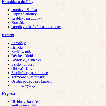
Kousátka a dudlíky
Dudlíky a šidítka
Klipy na dudlíky
Krabičky na dudlíky
Kousátka
Doplňky k šidítkům a kousátkům
Krmení
Lahvičky
Hrníčky
Savičky, pítka
Dětské nádobí
Bryndáky, slintáčky
Lžičky, příbory
Ohřívače lahví
Sterilizátory, parní hrnce
Termoobaly, termosky
Ostatní potřeby pro krmení
Příkrmy, výživy
Hygiena
Hřebínky, kartáče
Nůžky, manikúry