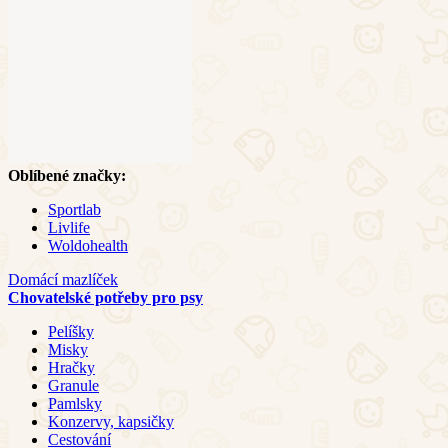
Oblíbené značky:
Sportlab
Livlife
Woldohealth
Domácí mazlíček
Chovatelské potřeby pro psy
Pelíšky
Misky
Hračky
Granule
Pamlsky
Konzervy, kapsičky
Cestování