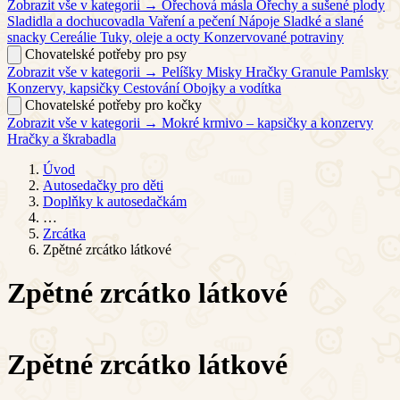
Zobrazit vše v kategorii →
Ořechová másla
Ořechy a sušené plody
Sladidla a dochucovadla
Vaření a pečení
Nápoje
Sladké a slané
snacky
Cereálie
Tuky, oleje a octy
Konzervované potraviny
Chovatelské potřeby pro psy
Zobrazit vše v kategorii →
Pelíšky
Misky
Hračky
Granule
Pamlsky
Konzervy, kapsičky
Cestování
Obojky a vodítka
Chovatelské potřeby pro kočky
Zobrazit vše v kategorii →
Mokré krmivo – kapsičky a konzervy
Hračky a škrabadla
Úvod
Autosedačky pro děti
Doplňky k autosedačkám
…
Zrcátka
Zpětné zrcátko látkové
Zpětné zrcátko látkové
Zpětné zrcátko látkové