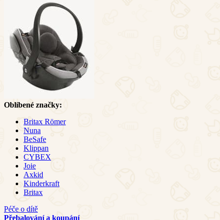
Oblíbené značky:
Britax Römer
Nuna
BeSafe
Klippan
CYBEX
Joie
Axkid
Kinderkraft
Britax
Péče o dítě
Přebalování a koupání