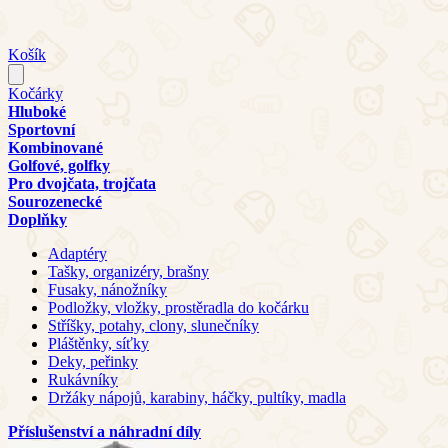
Košík
Kočárky
Hluboké
Sportovní
Kombinované
Golfové, golfky
Pro dvojčata, trojčata
Sourozenecké
Doplňky
Adaptéry
Tašky, organizéry, brašny
Fusaky, nánožníky
Podložky, vložky, prostěradla do kočárku
Stříšky, potahy, clony, slunečníky
Pláštěnky, síťky
Deky, peřinky
Rukávníky
Držáky nápojů, karabiny, háčky, pultíky, madla
Příslušenství a náhradní díly