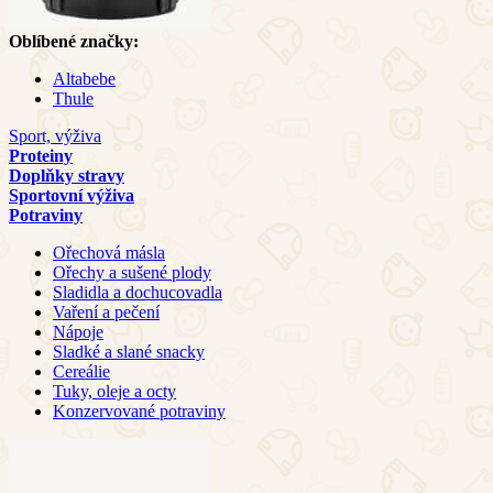
Oblíbené značky:
Altabebe
Thule
Sport, výživa
Proteiny
Doplňky stravy
Sportovní výživa
Potraviny
Ořechová másla
Ořechy a sušené plody
Sladidla a dochucovadla
Vaření a pečení
Nápoje
Sladké a slané snacky
Cereálie
Tuky, oleje a octy
Konzervované potraviny