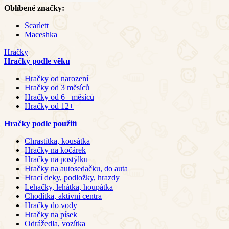
Oblíbené značky:
Scarlett
Maceshka
Hračky
Hračky podle věku
Hračky od narození
Hračky od 3 měsíců
Hračky od 6+ měsíců
Hračky od 12+
Hračky podle použití
Chrastítka, kousátka
Hračky na kočárek
Hračky na postýlku
Hračky na autosedačku, do auta
Hrací deky, podložky, hrazdy
Lehačky, lehátka, houpátka
Chodítka, aktivní centra
Hračky do vody
Hračky na písek
Odrážedla, vozítka