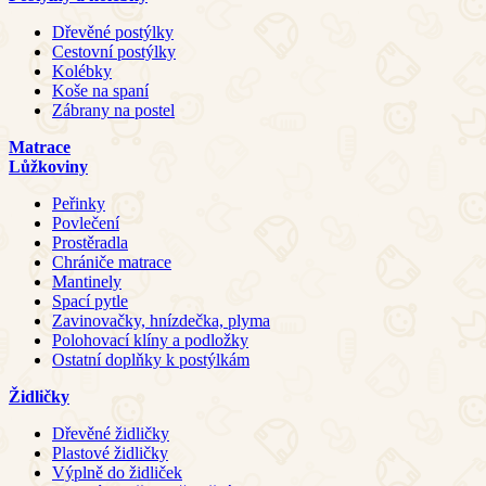
Dřevěné postýlky
Cestovní postýlky
Kolébky
Koše na spaní
Zábrany na postel
Matrace
Lůžkoviny
Peřinky
Povlečení
Prostěradla
Chrániče matrace
Mantinely
Spací pytle
Zavinovačky, hnízdečka, plyma
Polohovací klíny a podložky
Ostatní doplňky k postýlkám
Židličky
Dřevěné židličky
Plastové židličky
Výplně do židliček