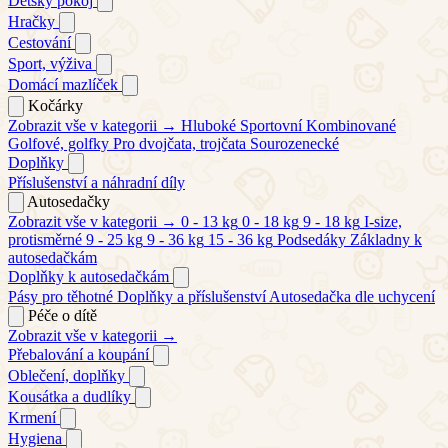
Dětský pokoj
Hračky
Cestování
Sport, výživa
Domácí mazlíček
Kočárky
Zobrazit vše v kategorii →
Hluboké
Sportovní
Kombinované
Golfové, golfky
Pro dvojčata, trojčata
Sourozenecké
Doplňky
Příslušenství a náhradní díly
Autosedačky
Zobrazit vše v kategorii →
0 - 13 kg
0 - 18 kg
9 - 18 kg
I-size,
protisměrné
9 - 25 kg
9 - 36 kg
15 - 36 kg
Podsedáky
Základny k
autosedačkám
Doplňky k autosedačkám
Pásy pro těhotné
Doplňky a příslušenství
Autosedačka dle uchycení
Péče o dítě
Zobrazit vše v kategorii →
Přebalování a koupání
Oblečení, doplňky
Kousátka a dudlíky
Krmení
Hygiena