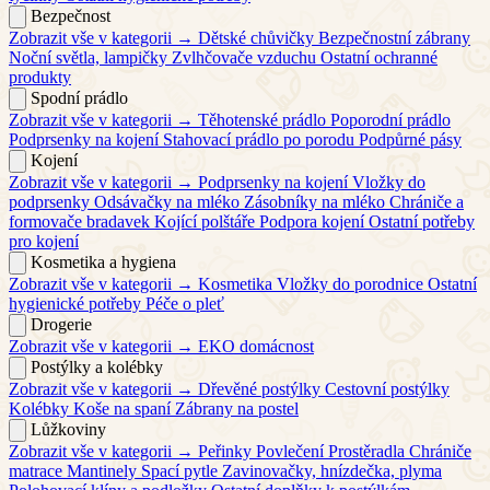
Bezpečnost
Zobrazit vše v kategorii →
Dětské chůvičky
Bezpečnostní zábrany
Noční světla, lampičky
Zvlhčovače vzduchu
Ostatní ochranné
produkty
Spodní prádlo
Zobrazit vše v kategorii →
Těhotenské prádlo
Poporodní prádlo
Podprsenky na kojení
Stahovací prádlo po porodu
Podpůrné pásy
Kojení
Zobrazit vše v kategorii →
Podprsenky na kojení
Vložky do
podprsenky
Odsávačky na mléko
Zásobníky na mléko
Chrániče a
formovače bradavek
Kojící polštáře
Podpora kojení
Ostatní potřeby
pro kojení
Kosmetika a hygiena
Zobrazit vše v kategorii →
Kosmetika
Vložky do porodnice
Ostatní
hygienické potřeby
Péče o pleť
Drogerie
Zobrazit vše v kategorii →
EKO domácnost
Postýlky a kolébky
Zobrazit vše v kategorii →
Dřevěné postýlky
Cestovní postýlky
Kolébky
Koše na spaní
Zábrany na postel
Lůžkoviny
Zobrazit vše v kategorii →
Peřinky
Povlečení
Prostěradla
Chrániče
matrace
Mantinely
Spací pytle
Zavinovačky, hnízdečka, plyma