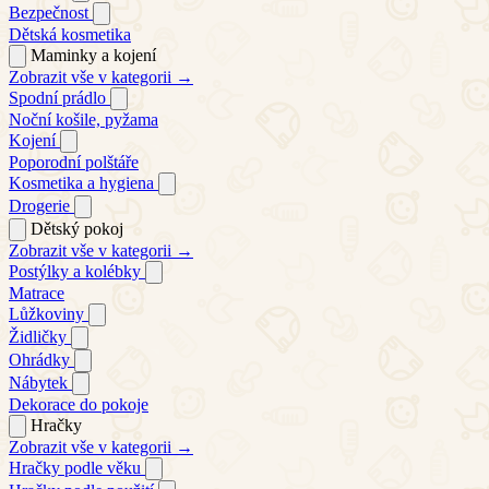
Bezpečnost
Dětská kosmetika
Maminky a kojení
Zobrazit vše v kategorii →
Spodní prádlo
Noční košile, pyžama
Kojení
Poporodní polštáře
Kosmetika a hygiena
Drogerie
Dětský pokoj
Zobrazit vše v kategorii →
Postýlky a kolébky
Matrace
Lůžkoviny
Židličky
Ohrádky
Nábytek
Dekorace do pokoje
Hračky
Zobrazit vše v kategorii →
Hračky podle věku