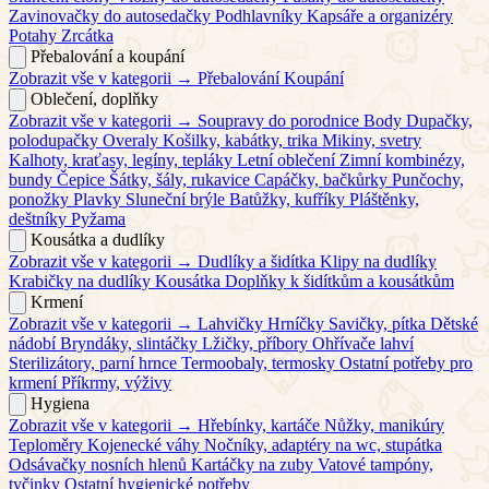
Zavinovačky do autosedačky
Podhlavníky
Kapsáře a organizéry
Potahy
Zrcátka
Přebalování a koupání
Zobrazit vše v kategorii →
Přebalování
Koupání
Oblečení, doplňky
Zobrazit vše v kategorii →
Soupravy do porodnice
Body
Dupačky,
polodupačky
Overaly
Košilky, kabátky, trika
Mikiny, svetry
Kalhoty, kraťasy, legíny, tepláky
Letní oblečení
Zimní kombinézy,
bundy
Čepice
Šátky, šály, rukavice
Capáčky, bačkůrky
Punčochy,
ponožky
Plavky
Sluneční brýle
Batůžky, kufříky
Pláštěnky,
deštníky
Pyžama
Kousátka a dudlíky
Zobrazit vše v kategorii →
Dudlíky a šidítka
Klipy na dudlíky
Krabičky na dudlíky
Kousátka
Doplňky k šidítkům a kousátkům
Krmení
Zobrazit vše v kategorii →
Lahvičky
Hrníčky
Savičky, pítka
Dětské
nádobí
Bryndáky, slintáčky
Lžičky, příbory
Ohřívače lahví
Sterilizátory, parní hrnce
Termoobaly, termosky
Ostatní potřeby pro
krmení
Příkrmy, výživy
Hygiena
Zobrazit vše v kategorii →
Hřebínky, kartáče
Nůžky, manikúry
Teploměry
Kojenecké váhy
Nočníky, adaptéry na wc, stupátka
Odsávačky nosních hlenů
Kartáčky na zuby
Vatové tampóny,
tyčinky
Ostatní hygienické potřeby