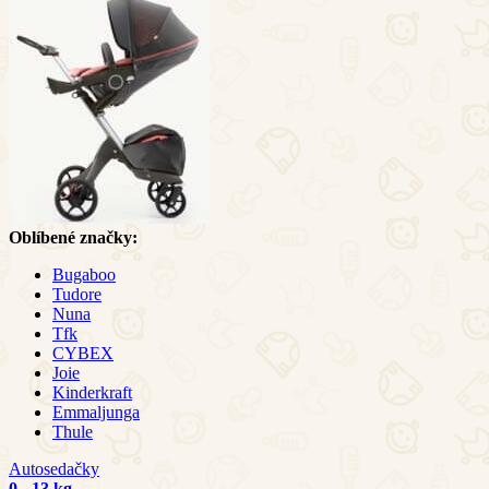
Oblíbené značky:
Bugaboo
Tudore
Nuna
Tfk
CYBEX
Joie
Kinderkraft
Emmaljunga
Thule
Autosedačky
0 - 13 kg