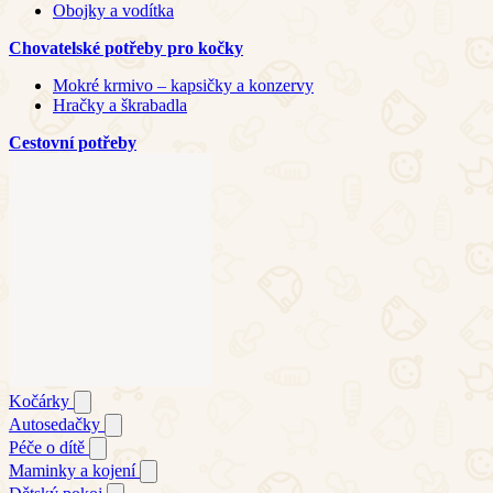
Obojky a vodítka
Chovatelské potřeby pro kočky
Mokré krmivo – kapsičky a konzervy
Hračky a škrabadla
Cestovní potřeby
Kočárky
Autosedačky
Péče o dítě
Maminky a kojení