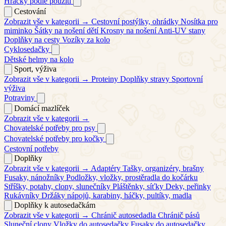
Hračky podle použití
Cestování
Zobrazit vše v kategorii →
Cestovní postýlky, ohrádky
Nosítka pro
miminko
Šátky na nošení dětí
Krosny na nošení
Anti-UV stany
Doplňky na cesty
Vozíky za kolo
Cyklosedačky
Dětské helmy na kolo
Sport, výživa
Zobrazit vše v kategorii →
Proteiny
Doplňky stravy
Sportovní
výživa
Potraviny
Domácí mazlíček
Zobrazit vše v kategorii →
Chovatelské potřeby pro psy
Chovatelské potřeby pro kočky
Cestovní potřeby
Doplňky
Zobrazit vše v kategorii →
Adaptéry
Tašky, organizéry, brašny
Fusaky, nánožníky
Podložky, vložky, prostěradla do kočárku
Stříšky, potahy, clony, slunečníky
Pláštěnky, síťky
Deky, peřinky
Rukávníky
Držáky nápojů, karabiny, háčky, pultíky, madla
Doplňky k autosedačkám
Zobrazit vše v kategorii →
Chránič autosedadla
Chránič pásů
Sluneční clony
Vložky do autosedačky
Fusaky do autosedačky