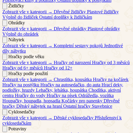
Polohovací klíny a podložky
Ostatní doplňky k postýlkám
Židličky
Zobrazit vše v kategorii →
Dřevěné židličky
Plastové židličky
Výplně do židliček
Ostatní doplňky k židličkám
Ohrádky
Zobrazit vše v kategorii →
Dřevěné ohrádky
Plastové ohrádky
Výplně do ohrádek
Nábytek
Zobrazit vše v kategorii →
Kompletní sestavy pokojů
Jednotlivé
díly nábytku
Hračky podle věku
Zobrazit vše v kategorii →
Hračky od narození
Hračky od 3 měsíců
Hračky od 6+ měsíců
Hračky od 12+
Hračky podle použití
Zobrazit vše v kategorii →
Chrastítka, kousátka
Hračky na kočárek
Hračky na postýlku
Hračky na autosedačku, do auta
Hrací deky,
podložky, hrazdy
Lehačky, lehátka, houpátka
Chodítka, aktivní
centra
Hračky do vody
Hračky na písek
Odrážedla, vozítka
Houpačky, houpadla, hopsadla
Kočárky pro panenky
Dřevěné
hračky
Dětský nábytek na hraní
Ostatní hračky
Stavebnice
Cyklosedačky
Zobrazit vše v kategorii →
Dětské cyklosedačky
Příslušenství k
cyklosedačkám
Potraviny