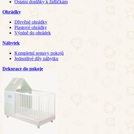
Ostatní doplňky k židličkám
Ohrádky
Dřevěné ohrádky
Plastové ohrádky
Výplně do ohrádek
Nábytek
Kompletní sestavy pokojů
Jednotlivé díly nábytku
Dekorace do pokoje