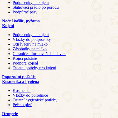
Podprsenky na kojení
Stahovací prádlo po porodu
Podpůrné pásy
Noční košile, pyžama
Kojení
Podprsenky na kojení
Vložky do podprsenky
Odsávačky na mléko
Zásobníky na mléko
Chrániče a formovače bradavek
Kojící polštáře
Podpora kojení
Ostatní potřeby pro kojení
Poporodní polštáře
Kosmetika a hygiena
Kosmetika
Vložky do porodnice
Ostatní hygienické potřeby
Péče o pleť
Drogerie