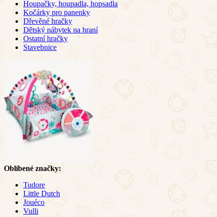
Houpačky, houpadla, hopsadla
Kočárky pro panenky
Dřevěné hračky
Dětský nábytek na hraní
Ostatní hračky
Stavebnice
Oblíbené značky:
Tudore
Little Dutch
Jouéco
Vulli