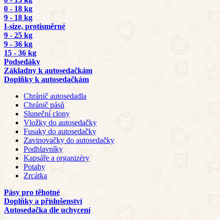
0 - 18 kg
9 - 18 kg
I-size, protisměrné
9 - 25 kg
9 - 36 kg
15 - 36 kg
Podsedáky
Základny k autosedačkám
Doplňky k autosedačkám
Chránič autosedadla
Chránič pásů
Sluneční clony
Vložky do autosedačky
Fusaky do autosedačky
Zavinovačky do autosedačky
Podhlavníky
Kapsáře a organizéry
Potahy
Zrcátka
Pásy pro těhotné
Doplňky a příslušenství
Autosedačka dle uchycení