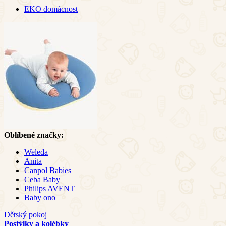
EKO domácnost
Oblíbené značky:
Weleda
Anita
Canpol Babies
Ceba Baby
Philips AVENT
Baby ono
Dětský pokoj
Postýlky a kolébky