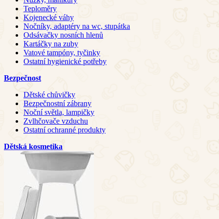
Teploměry
Kojenecké váhy
Nočníky, adaptéry na wc, stupátka
Odsávačky nosních hlenů
Kartáčky na zuby
Vatové tampóny, tyčinky
Ostatní hygienické potřeby
Bezpečnost
Dětské chůvičky
Bezpečnostní zábrany
Noční světla, lampičky
Zvlhčovače vzduchu
Ostatní ochranné produkty
Dětská kosmetika