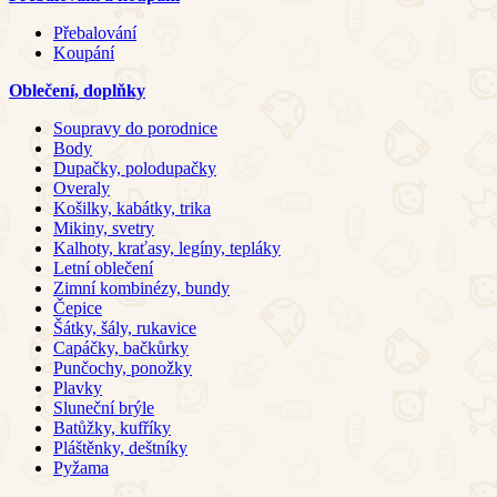
Přebalování
Koupání
Oblečení, doplňky
Soupravy do porodnice
Body
Dupačky, polodupačky
Overaly
Košilky, kabátky, trika
Mikiny, svetry
Kalhoty, kraťasy, legíny, tepláky
Letní oblečení
Zimní kombinézy, bundy
Čepice
Šátky, šály, rukavice
Capáčky, bačkůrky
Punčochy, ponožky
Plavky
Sluneční brýle
Batůžky, kufříky
Pláštěnky, deštníky
Pyžama