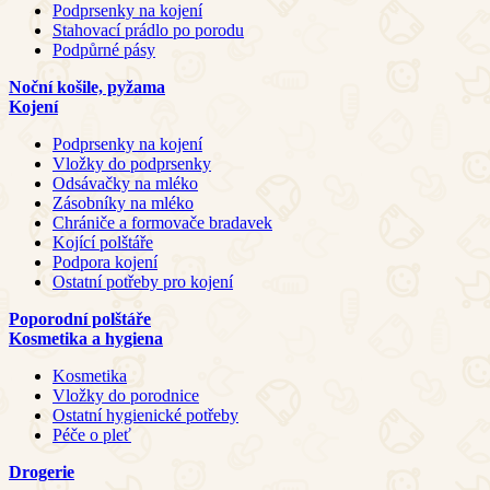
Podprsenky na kojení
Stahovací prádlo po porodu
Podpůrné pásy
Noční košile, pyžama
Kojení
Podprsenky na kojení
Vložky do podprsenky
Odsávačky na mléko
Zásobníky na mléko
Chrániče a formovače bradavek
Kojící polštáře
Podpora kojení
Ostatní potřeby pro kojení
Poporodní polštáře
Kosmetika a hygiena
Kosmetika
Vložky do porodnice
Ostatní hygienické potřeby
Péče o pleť
Drogerie