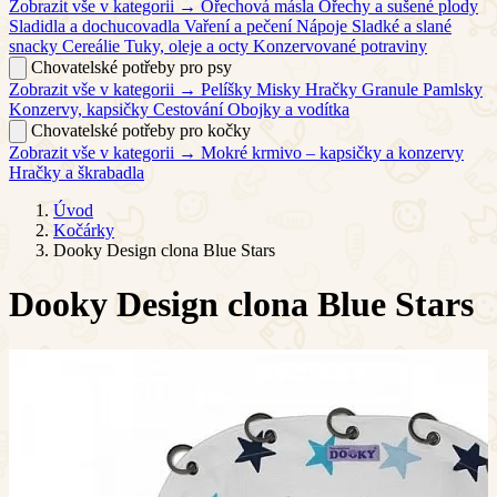
Zobrazit vše v kategorii →
Ořechová másla
Ořechy a sušené plody
Sladidla a dochucovadla
Vaření a pečení
Nápoje
Sladké a slané
snacky
Cereálie
Tuky, oleje a octy
Konzervované potraviny
Chovatelské potřeby pro psy
Zobrazit vše v kategorii →
Pelíšky
Misky
Hračky
Granule
Pamlsky
Konzervy, kapsičky
Cestování
Obojky a vodítka
Chovatelské potřeby pro kočky
Zobrazit vše v kategorii →
Mokré krmivo – kapsičky a konzervy
Hračky a škrabadla
Úvod
Kočárky
Dooky Design clona Blue Stars
Dooky Design clona Blue Stars