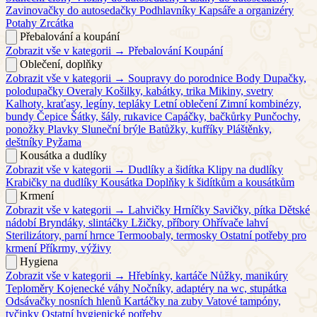
Zavinovačky do autosedačky
Podhlavníky
Kapsáře a organizéry
Potahy
Zrcátka
Přebalování a koupání
Zobrazit vše v kategorii →
Přebalování
Koupání
Oblečení, doplňky
Zobrazit vše v kategorii →
Soupravy do porodnice
Body
Dupačky,
polodupačky
Overaly
Košilky, kabátky, trika
Mikiny, svetry
Kalhoty, kraťasy, legíny, tepláky
Letní oblečení
Zimní kombinézy,
bundy
Čepice
Šátky, šály, rukavice
Capáčky, bačkůrky
Punčochy,
ponožky
Plavky
Sluneční brýle
Batůžky, kufříky
Pláštěnky,
deštníky
Pyžama
Kousátka a dudlíky
Zobrazit vše v kategorii →
Dudlíky a šidítka
Klipy na dudlíky
Krabičky na dudlíky
Kousátka
Doplňky k šidítkům a kousátkům
Krmení
Zobrazit vše v kategorii →
Lahvičky
Hrníčky
Savičky, pítka
Dětské
nádobí
Bryndáky, slintáčky
Lžičky, příbory
Ohřívače lahví
Sterilizátory, parní hrnce
Termoobaly, termosky
Ostatní potřeby pro
krmení
Příkrmy, výživy
Hygiena
Zobrazit vše v kategorii →
Hřebínky, kartáče
Nůžky, manikúry
Teploměry
Kojenecké váhy
Nočníky, adaptéry na wc, stupátka
Odsávačky nosních hlenů
Kartáčky na zuby
Vatové tampóny,
tyčinky
Ostatní hygienické potřeby