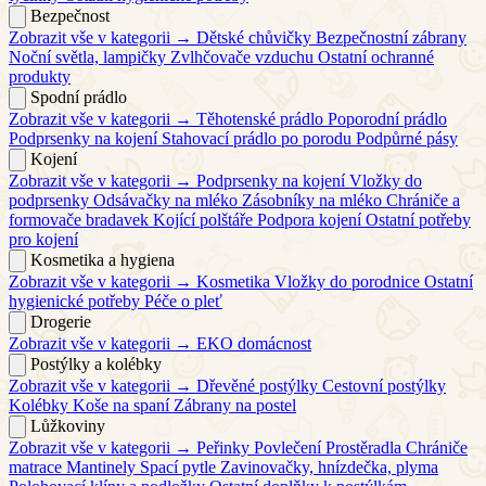
Bezpečnost
Zobrazit vše v kategorii →
Dětské chůvičky
Bezpečnostní zábrany
Noční světla, lampičky
Zvlhčovače vzduchu
Ostatní ochranné
produkty
Spodní prádlo
Zobrazit vše v kategorii →
Těhotenské prádlo
Poporodní prádlo
Podprsenky na kojení
Stahovací prádlo po porodu
Podpůrné pásy
Kojení
Zobrazit vše v kategorii →
Podprsenky na kojení
Vložky do
podprsenky
Odsávačky na mléko
Zásobníky na mléko
Chrániče a
formovače bradavek
Kojící polštáře
Podpora kojení
Ostatní potřeby
pro kojení
Kosmetika a hygiena
Zobrazit vše v kategorii →
Kosmetika
Vložky do porodnice
Ostatní
hygienické potřeby
Péče o pleť
Drogerie
Zobrazit vše v kategorii →
EKO domácnost
Postýlky a kolébky
Zobrazit vše v kategorii →
Dřevěné postýlky
Cestovní postýlky
Kolébky
Koše na spaní
Zábrany na postel
Lůžkoviny
Zobrazit vše v kategorii →
Peřinky
Povlečení
Prostěradla
Chrániče
matrace
Mantinely
Spací pytle
Zavinovačky, hnízdečka, plyma