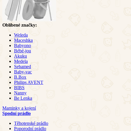
Oblíbené značky:
Weleda
Maceshka
Babyono
Bébé-jou
Akuku
Medela
Sebamed
Baby-vac
B.Box
Philips AVENT
BIBS
Nanny
Be Lenka
Maminky a kojení
Spodní prádlo
Těhotenské prádlo
Poporodní prádlo