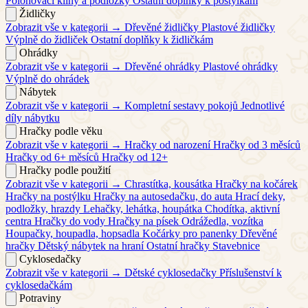
Polohovací klíny a podložky
Ostatní doplňky k postýlkám
Židličky
Zobrazit vše v kategorii →
Dřevěné židličky
Plastové židličky
Výplně do židliček
Ostatní doplňky k židličkám
Ohrádky
Zobrazit vše v kategorii →
Dřevěné ohrádky
Plastové ohrádky
Výplně do ohrádek
Nábytek
Zobrazit vše v kategorii →
Kompletní sestavy pokojů
Jednotlivé
díly nábytku
Hračky podle věku
Zobrazit vše v kategorii →
Hračky od narození
Hračky od 3 měsíců
Hračky od 6+ měsíců
Hračky od 12+
Hračky podle použití
Zobrazit vše v kategorii →
Chrastítka, kousátka
Hračky na kočárek
Hračky na postýlku
Hračky na autosedačku, do auta
Hrací deky,
podložky, hrazdy
Lehačky, lehátka, houpátka
Chodítka, aktivní
centra
Hračky do vody
Hračky na písek
Odrážedla, vozítka
Houpačky, houpadla, hopsadla
Kočárky pro panenky
Dřevěné
hračky
Dětský nábytek na hraní
Ostatní hračky
Stavebnice
Cyklosedačky
Zobrazit vše v kategorii →
Dětské cyklosedačky
Příslušenství k
cyklosedačkám
Potraviny