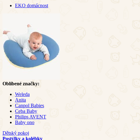
EKO domácnost
Oblíbené značky:
Weleda
Anita
Canpol Babies
Ceba Baby
Philips AVENT
Baby ono
Dětský pokoj
Postýlky a kolébky