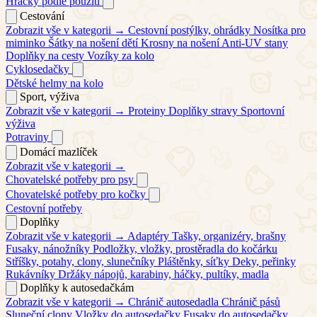
Hračky podle použití
Cestování
Zobrazit vše v kategorii →
Cestovní postýlky, ohrádky
Nosítka pro
miminko
Šátky na nošení dětí
Krosny na nošení
Anti-UV stany
Doplňky na cesty
Vozíky za kolo
Cyklosedačky
Dětské helmy na kolo
Sport, výživa
Zobrazit vše v kategorii →
Proteiny
Doplňky stravy
Sportovní
výživa
Potraviny
Domácí mazlíček
Zobrazit vše v kategorii →
Chovatelské potřeby pro psy
Chovatelské potřeby pro kočky
Cestovní potřeby
Doplňky
Zobrazit vše v kategorii →
Adaptéry
Tašky, organizéry, brašny
Fusaky, nánožníky
Podložky, vložky, prostěradla do kočárku
Stříšky, potahy, clony, slunečníky
Pláštěnky, síťky
Deky, peřinky
Rukávníky
Držáky nápojů, karabiny, háčky, pultíky, madla
Doplňky k autosedačkám
Zobrazit vše v kategorii →
Chránič autosedadla
Chránič pásů
Sluneční clony
Vložky do autosedačky
Fusaky do autosedačky