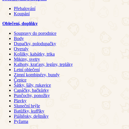
Přebalování
Koupání
Oblečení, doplňky
Soupravy do porodnice
Body
Dupačky, polodupačky
Overaly
Košilky, kabátky, trika
Mikiny, svetry
Kalhoty, kraťasy, legíny, tepláky
Letní oblečení
Zimní kombinézy, bundy
Čepice
Šátky, šály, rukavice
Capáčky, bačkůrky
Punčochy, ponožky
Plavky
Sluneční brýle
Batůžky, kufříky
Pláštěnky, deštníky
Pyžama