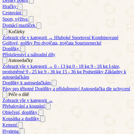
Dětský pokoj
Hračky
Cestování
Sport, výživa
Domácí mazlíček
Kočárky
Zobrazit vše v kategorii →
Hluboké
Sportovní
Kombinované
Golfové, golfky
Pro dvojčata, trojčata
Sourozenecké
Doplňky
Příslušenství a náhradní díly
Autosedačky
Zobrazit vše v kategorii →
0 - 13 kg
0 - 18 kg
9 - 18 kg
I-size,
protisměrné
9 - 25 kg
9 - 36 kg
15 - 36 kg
Podsedáky
Základny k
autosedačkám
Doplňky k autosedačkám
Pásy pro těhotné
Doplňky a příslušenství
Autosedačka dle uchycení
Péče o dítě
Zobrazit vše v kategorii →
Přebalování a koupání
Oblečení, doplňky
Kousátka a dudlíky
Krmení
Hygiena