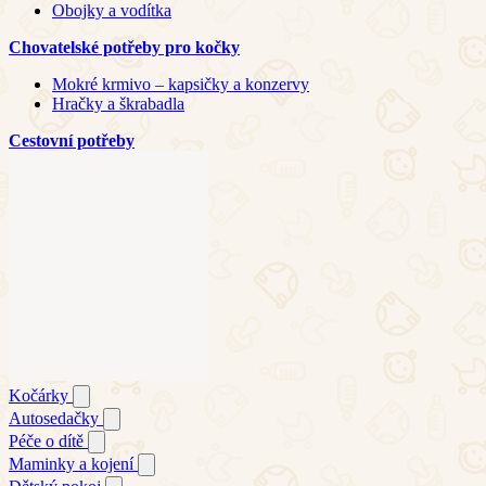
Obojky a vodítka
Chovatelské potřeby pro kočky
Mokré krmivo – kapsičky a konzervy
Hračky a škrabadla
Cestovní potřeby
Kočárky
Autosedačky
Péče o dítě
Maminky a kojení