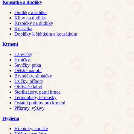
Kousátka a dudlíky
Dudlíky a šidítka
Klipy na dudlíky
Krabičky na dudlíky
Kousátka
Doplňky k šidítkům a kousátkům
Krmení
Lahvičky
Hrníčky
Savičky, pítka
Dětské nádobí
Bryndáky, slintáčky
Lžičky, příbory
Ohřívače lahví
Sterilizátory, parní hrnce
Termoobaly, termosky
Ostatní potřeby pro krmení
Příkrmy, výživy
Hygiena
Hřebínky, kartáče
Nůžky, manikúry