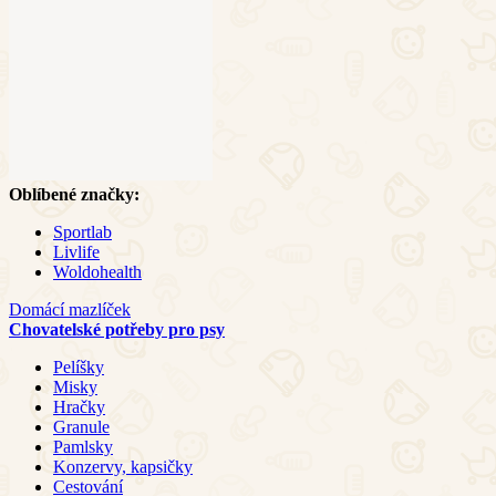
Oblíbené značky:
Sportlab
Livlife
Woldohealth
Domácí mazlíček
Chovatelské potřeby pro psy
Pelíšky
Misky
Hračky
Granule
Pamlsky
Konzervy, kapsičky
Cestování