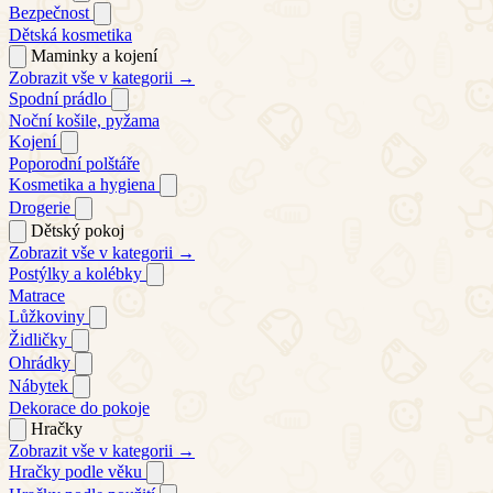
Bezpečnost
Dětská kosmetika
Maminky a kojení
Zobrazit vše v kategorii →
Spodní prádlo
Noční košile, pyžama
Kojení
Poporodní polštáře
Kosmetika a hygiena
Drogerie
Dětský pokoj
Zobrazit vše v kategorii →
Postýlky a kolébky
Matrace
Lůžkoviny
Židličky
Ohrádky
Nábytek
Dekorace do pokoje
Hračky
Zobrazit vše v kategorii →
Hračky podle věku