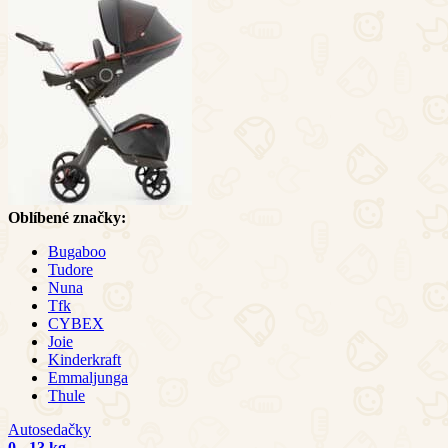
Oblíbené značky:
Bugaboo
Tudore
Nuna
Tfk
CYBEX
Joie
Kinderkraft
Emmaljunga
Thule
Autosedačky
0 - 13 kg