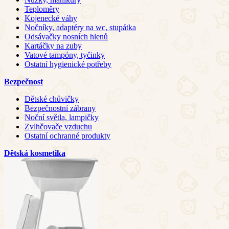
Teploměry
Kojenecké váhy
Nočníky, adaptéry na wc, stupátka
Odsávačky nosních hlenů
Kartáčky na zuby
Vatové tampóny, tyčinky
Ostatní hygienické potřeby
Bezpečnost
Dětské chůvičky
Bezpečnostní zábrany
Noční světla, lampičky
Zvlhčovače vzduchu
Ostatní ochranné produkty
Dětská kosmetika