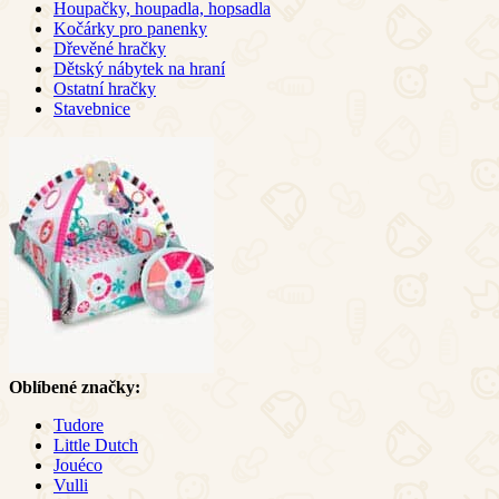
Houpačky, houpadla, hopsadla
Kočárky pro panenky
Dřevěné hračky
Dětský nábytek na hraní
Ostatní hračky
Stavebnice
Oblíbené značky:
Tudore
Little Dutch
Jouéco
Vulli