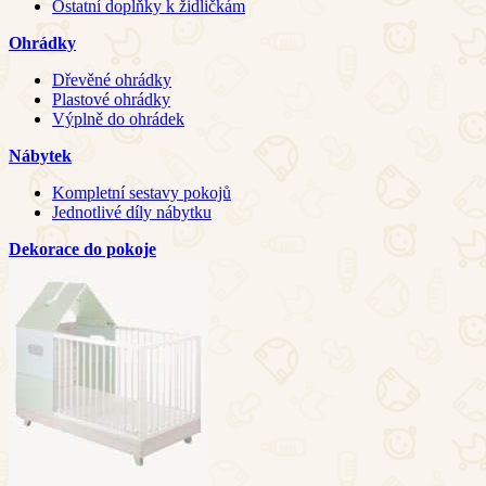
Ostatní doplňky k židličkám
Ohrádky
Dřevěné ohrádky
Plastové ohrádky
Výplně do ohrádek
Nábytek
Kompletní sestavy pokojů
Jednotlivé díly nábytku
Dekorace do pokoje