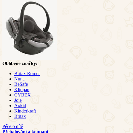
Oblíbené značky:
Britax Römer
Nuna
BeSafe
Klippan
CYBEX
Joie
Axkid
Kinderkraft
Britax
Péče o dítě
Přebalování a koupání