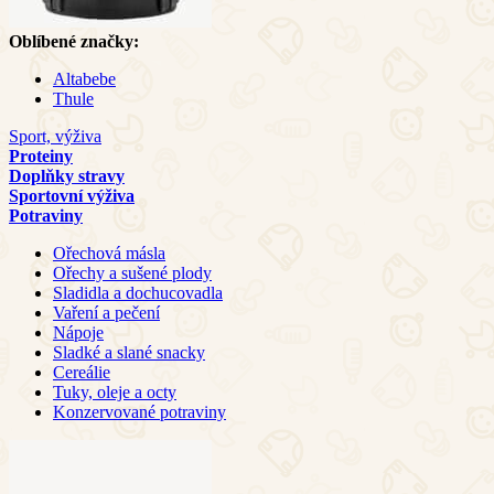
Oblíbené značky:
Altabebe
Thule
Sport, výživa
Proteiny
Doplňky stravy
Sportovní výživa
Potraviny
Ořechová másla
Ořechy a sušené plody
Sladidla a dochucovadla
Vaření a pečení
Nápoje
Sladké a slané snacky
Cereálie
Tuky, oleje a octy
Konzervované potraviny