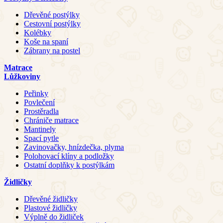
Dřevěné postýlky
Cestovní postýlky
Kolébky
Koše na spaní
Zábrany na postel
Matrace
Lůžkoviny
Peřinky
Povlečení
Prostěradla
Chrániče matrace
Mantinely
Spací pytle
Zavinovačky, hnízdečka, plyma
Polohovací klíny a podložky
Ostatní doplňky k postýlkám
Židličky
Dřevěné židličky
Plastové židličky
Výplně do židliček