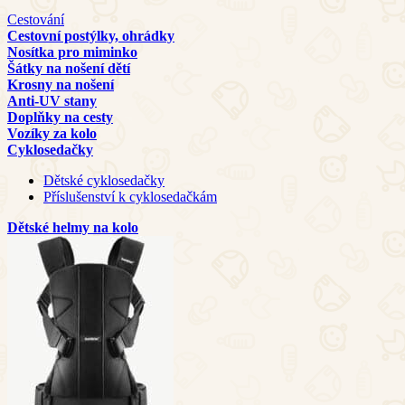
Cestování
Cestovní postýlky, ohrádky
Nosítka pro miminko
Šátky na nošení dětí
Krosny na nošení
Anti-UV stany
Doplňky na cesty
Vozíky za kolo
Cyklosedačky
Dětské cyklosedačky
Příslušenství k cyklosedačkám
Dětské helmy na kolo