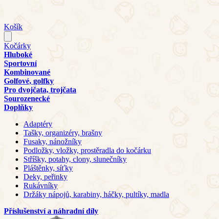
Košík
Kočárky
Hluboké
Sportovní
Kombinované
Golfové, golfky
Pro dvojčata, trojčata
Sourozenecké
Doplňky
Adaptéry
Tašky, organizéry, brašny
Fusaky, nánožníky
Podložky, vložky, prostěradla do kočárku
Stříšky, potahy, clony, slunečníky
Pláštěnky, síťky
Deky, peřinky
Rukávníky
Držáky nápojů, karabiny, háčky, pultíky, madla
Příslušenství a náhradní díly