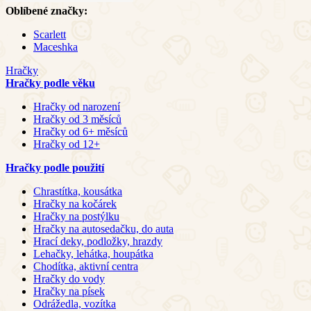
Oblíbené značky:
Scarlett
Maceshka
Hračky
Hračky podle věku
Hračky od narození
Hračky od 3 měsíců
Hračky od 6+ měsíců
Hračky od 12+
Hračky podle použití
Chrastítka, kousátka
Hračky na kočárek
Hračky na postýlku
Hračky na autosedačku, do auta
Hrací deky, podložky, hrazdy
Lehačky, lehátka, houpátka
Chodítka, aktivní centra
Hračky do vody
Hračky na písek
Odrážedla, vozítka