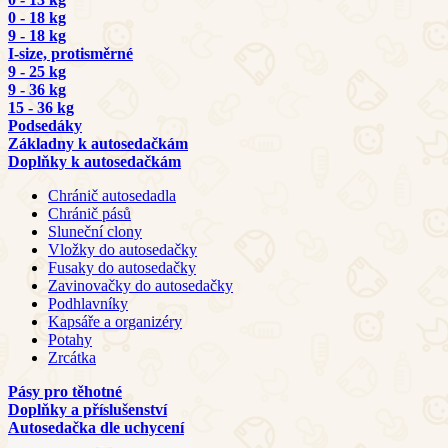
0 - 18 kg
9 - 18 kg
I-size, protisměrné
9 - 25 kg
9 - 36 kg
15 - 36 kg
Podsedáky
Základny k autosedačkám
Doplňky k autosedačkám
Chránič autosedadla
Chránič pásů
Sluneční clony
Vložky do autosedačky
Fusaky do autosedačky
Zavinovačky do autosedačky
Podhlavníky
Kapsáře a organizéry
Potahy
Zrcátka
Pásy pro těhotné
Doplňky a příslušenství
Autosedačka dle uchycení