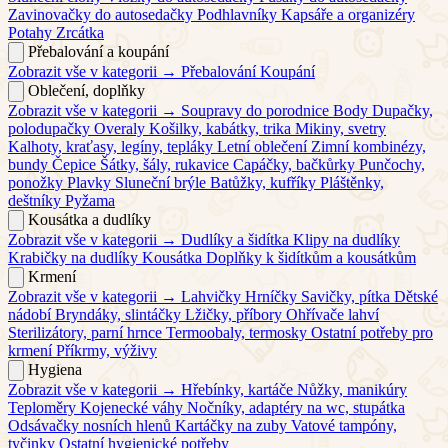
Zavinovačky do autosedačky
Podhlavníky
Kapsáře a organizéry
Potahy
Zrcátka
Přebalování a koupání
Zobrazit vše v kategorii →
Přebalování
Koupání
Oblečení, doplňky
Zobrazit vše v kategorii →
Soupravy do porodnice
Body
Dupačky,
polodupačky
Overaly
Košilky, kabátky, trika
Mikiny, svetry
Kalhoty, kraťasy, legíny, tepláky
Letní oblečení
Zimní kombinézy,
bundy
Čepice
Šátky, šály, rukavice
Capáčky, bačkůrky
Punčochy,
ponožky
Plavky
Sluneční brýle
Batůžky, kufříky
Pláštěnky,
deštníky
Pyžama
Kousátka a dudlíky
Zobrazit vše v kategorii →
Dudlíky a šidítka
Klipy na dudlíky
Krabičky na dudlíky
Kousátka
Doplňky k šidítkům a kousátkům
Krmení
Zobrazit vše v kategorii →
Lahvičky
Hrníčky
Savičky, pítka
Dětské
nádobí
Bryndáky, slintáčky
Lžičky, příbory
Ohřívače lahví
Sterilizátory, parní hrnce
Termoobaly, termosky
Ostatní potřeby pro
krmení
Příkrmy, výživy
Hygiena
Zobrazit vše v kategorii →
Hřebínky, kartáče
Nůžky, manikúry
Teploměry
Kojenecké váhy
Nočníky, adaptéry na wc, stupátka
Odsávačky nosních hlenů
Kartáčky na zuby
Vatové tampóny,
tyčinky
Ostatní hygienické potřeby