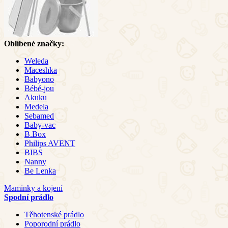
Oblíbené značky:
Weleda
Maceshka
Babyono
Bébé-jou
Akuku
Medela
Sebamed
Baby-vac
B.Box
Philips AVENT
BIBS
Nanny
Be Lenka
Maminky a kojení
Spodní prádlo
Těhotenské prádlo
Poporodní prádlo