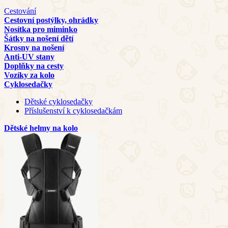
Cestování
Cestovní postýlky, ohrádky
Nosítka pro miminko
Šátky na nošení dětí
Krosny na nošení
Anti-UV stany
Doplňky na cesty
Vozíky za kolo
Cyklosedačky
Dětské cyklosedačky
Příslušenství k cyklosedačkám
Dětské helmy na kolo