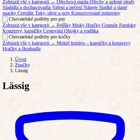
Zobrazit vše v kategorii →
Ořechová másla
Ořechy a sušené plody
Sladidla a dochucovadla
Vaření a pečení
Nápoje
Sladké a slané
snacky
Cereálie
Tuky, oleje a octy
Konzervované potraviny
Chovatelské potřeby pro psy
Zobrazit vše v kategorii →
Pelíšky
Misky
Hračky
Granule
Pamlsky
Konzervy, kapsičky
Cestování
Obojky a vodítka
Chovatelské potřeby pro kočky
Zobrazit vše v kategorii →
Mokré krmivo – kapsičky a konzervy
Hračky a škrabadla
Úvod
Značky
Lässig
Lässig