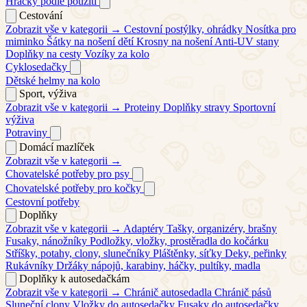
Hračky podle použití
Cestování
Zobrazit vše v kategorii →
Cestovní postýlky, ohrádky
Nosítka pro
miminko
Šátky na nošení dětí
Krosny na nošení
Anti-UV stany
Doplňky na cesty
Vozíky za kolo
Cyklosedačky
Dětské helmy na kolo
Sport, výživa
Zobrazit vše v kategorii →
Proteiny
Doplňky stravy
Sportovní
výživa
Potraviny
Domácí mazlíček
Zobrazit vše v kategorii →
Chovatelské potřeby pro psy
Chovatelské potřeby pro kočky
Cestovní potřeby
Doplňky
Zobrazit vše v kategorii →
Adaptéry
Tašky, organizéry, brašny
Fusaky, nánožníky
Podložky, vložky, prostěradla do kočárku
Stříšky, potahy, clony, slunečníky
Pláštěnky, síťky
Deky, peřinky
Rukávníky
Držáky nápojů, karabiny, háčky, pultíky, madla
Doplňky k autosedačkám
Zobrazit vše v kategorii →
Chránič autosedadla
Chránič pásů
Sluneční clony
Vložky do autosedačky
Fusaky do autosedačky