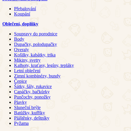
Přebalování
Koupání
Oblečení, doplňky
Soupravy do porodnice
Body
Dupačky, polodupačky
Overaly
Košilky, kabátky, trika
Mikiny, svetry
Kalhoty, kraťasy, legíny, tepláky
Letní oblečení
Zimní kombinézy, bundy
Čepice
Šátky, šály, rukavice
Capáčky, bačkůrky
Punčochy, ponožky
Plavky
Sluneční brýle
Batůžky, kufříky
Pláštěnky, deštníky
Pyžama