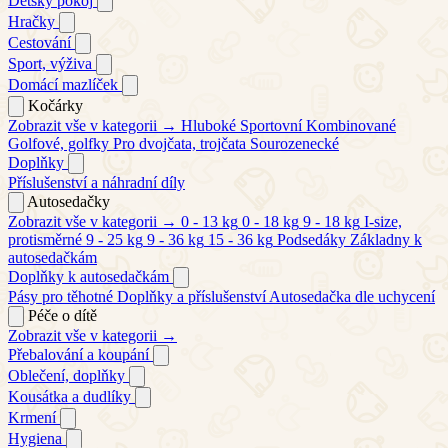
Dětský pokoj
Hračky
Cestování
Sport, výživa
Domácí mazlíček
Kočárky
Zobrazit vše v kategorii →
Hluboké
Sportovní
Kombinované
Golfové, golfky
Pro dvojčata, trojčata
Sourozenecké
Doplňky
Příslušenství a náhradní díly
Autosedačky
Zobrazit vše v kategorii →
0 - 13 kg
0 - 18 kg
9 - 18 kg
I-size,
protisměrné
9 - 25 kg
9 - 36 kg
15 - 36 kg
Podsedáky
Základny k
autosedačkám
Doplňky k autosedačkám
Pásy pro těhotné
Doplňky a příslušenství
Autosedačka dle uchycení
Péče o dítě
Zobrazit vše v kategorii →
Přebalování a koupání
Oblečení, doplňky
Kousátka a dudlíky
Krmení
Hygiena