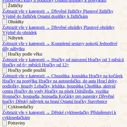
Polohovací klíny a podložky
Ostatní doplňky k postýlkám
Židličky
Zobrazit vše v kategorii →
Dřevěné židličky
Plastové židličky
Výplně do židliček
Ostatní doplňky k židličkám
Ohrádky
Zobrazit vše v kategorii →
Dřevěné ohrádky
Plastové ohrádky
Výplně do ohrádek
Nábytek
Zobrazit vše v kategorii →
Kompletní sestavy pokojů
Jednotlivé
díly nábytku
Hračky podle věku
Zobrazit vše v kategorii →
Hračky od narození
Hračky od 3 měsíců
Hračky od 6+ měsíců
Hračky od 12+
Hračky podle použití
Zobrazit vše v kategorii →
Chrastítka, kousátka
Hračky na kočárek
Hračky na postýlku
Hračky na autosedačku, do auta
Hrací deky,
podložky, hrazdy
Lehačky, lehátka, houpátka
Chodítka, aktivní
centra
Hračky do vody
Hračky na písek
Odrážedla, vozítka
Houpačky, houpadla, hopsadla
Kočárky pro panenky
Dřevěné
hračky
Dětský nábytek na hraní
Ostatní hračky
Stavebnice
Cyklosedačky
Zobrazit vše v kategorii →
Dětské cyklosedačky
Příslušenství k
cyklosedačkám
Potraviny