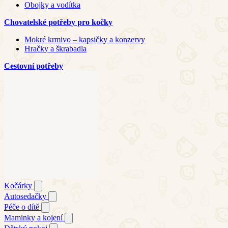
Obojky a vodítka
Chovatelské potřeby pro kočky
Mokré krmivo – kapsičky a konzervy
Hračky a škrabadla
Cestovní potřeby
Kočárky
Autosedačky
Péče o dítě
Maminky a kojení