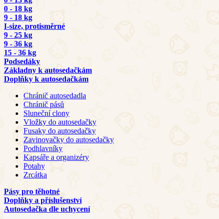
0 - 18 kg
9 - 18 kg
I-size, protisměrné
9 - 25 kg
9 - 36 kg
15 - 36 kg
Podsedáky
Základny k autosedačkám
Doplňky k autosedačkám
Chránič autosedadla
Chránič pásů
Sluneční clony
Vložky do autosedačky
Fusaky do autosedačky
Zavinovačky do autosedačky
Podhlavníky
Kapsáře a organizéry
Potahy
Zrcátka
Pásy pro těhotné
Doplňky a příslušenství
Autosedačka dle uchycení