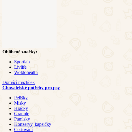
Oblíbené značky:
Sportlab
Livlife
Woldohealth
Domácí mazlíček
Chovatelské potřeby pro psy
Pelíšky
Misky
Hračky
Granule
Pamlsky
Konzervy, kapsičky
Cestování