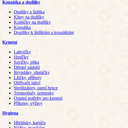
Kousátka a dudlíky
Dudlíky a šidítka
Klipy na dudlíky
Krabičky na dudlíky
Kousátka
Doplňky k šidítkům a kousátkům
Krmení
Lahvičky
Hrníčky
Savičky, pítka
Dětské nádobí
Bryndáky, slintáčky
Lžičky, příbory
Ohřívače lahví
Sterilizátory, parní hrnce
Termoobaly, termosky
Ostatní potřeby pro krmení
Příkrmy, výživy
Hygiena
Hřebínky, kartáče
Nůžky, manikúry