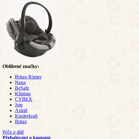
Oblíbené značky:
Britax Römer
Nuna
BeSafe
Klippan
CYBEX
Joie
Axkid
Kinderkraft
Britax
Péče o dítě
Přebalování a koupání