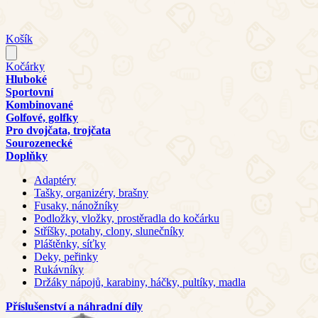
Košík
Kočárky
Hluboké
Sportovní
Kombinované
Golfové, golfky
Pro dvojčata, trojčata
Sourozenecké
Doplňky
Adaptéry
Tašky, organizéry, brašny
Fusaky, nánožníky
Podložky, vložky, prostěradla do kočárku
Stříšky, potahy, clony, slunečníky
Pláštěnky, síťky
Deky, peřinky
Rukávníky
Držáky nápojů, karabiny, háčky, pultíky, madla
Příslušenství a náhradní díly