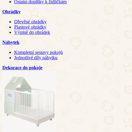
Ostatní doplňky k židličkám
Ohrádky
Dřevěné ohrádky
Plastové ohrádky
Výplně do ohrádek
Nábytek
Kompletní sestavy pokojů
Jednotlivé díly nábytku
Dekorace do pokoje