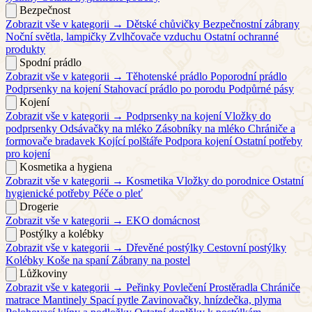
Bezpečnost
Zobrazit vše v kategorii →
Dětské chůvičky
Bezpečnostní zábrany
Noční světla, lampičky
Zvlhčovače vzduchu
Ostatní ochranné
produkty
Spodní prádlo
Zobrazit vše v kategorii →
Těhotenské prádlo
Poporodní prádlo
Podprsenky na kojení
Stahovací prádlo po porodu
Podpůrné pásy
Kojení
Zobrazit vše v kategorii →
Podprsenky na kojení
Vložky do
podprsenky
Odsávačky na mléko
Zásobníky na mléko
Chrániče a
formovače bradavek
Kojící polštáře
Podpora kojení
Ostatní potřeby
pro kojení
Kosmetika a hygiena
Zobrazit vše v kategorii →
Kosmetika
Vložky do porodnice
Ostatní
hygienické potřeby
Péče o pleť
Drogerie
Zobrazit vše v kategorii →
EKO domácnost
Postýlky a kolébky
Zobrazit vše v kategorii →
Dřevěné postýlky
Cestovní postýlky
Kolébky
Koše na spaní
Zábrany na postel
Lůžkoviny
Zobrazit vše v kategorii →
Peřinky
Povlečení
Prostěradla
Chrániče
matrace
Mantinely
Spací pytle
Zavinovačky, hnízdečka, plyma