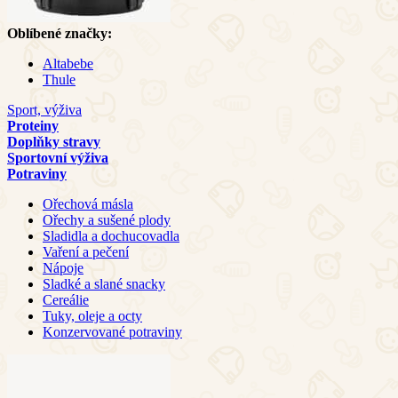
Oblíbené značky:
Altabebe
Thule
Sport, výživa
Proteiny
Doplňky stravy
Sportovní výživa
Potraviny
Ořechová másla
Ořechy a sušené plody
Sladidla a dochucovadla
Vaření a pečení
Nápoje
Sladké a slané snacky
Cereálie
Tuky, oleje a octy
Konzervované potraviny