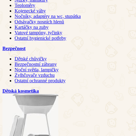
Teploměry
Kojenecké váhy
Nočníky, adaptéry na wc, stupátka
Odsávačky nosních hlenů
Kartáčky na zuby
Vatové tampóny, tyčinky
Ostatní hygienické potřeby
Bezpečnost
Dětské chůvičky
Bezpečnostní zábrany
Noční světla, lampičky
Zvlhčovače vzduchu
Ostatní ochranné produkty
Dětská kosmetika