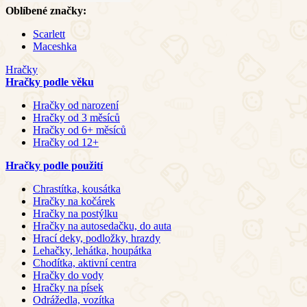
Oblíbené značky:
Scarlett
Maceshka
Hračky
Hračky podle věku
Hračky od narození
Hračky od 3 měsíců
Hračky od 6+ měsíců
Hračky od 12+
Hračky podle použití
Chrastítka, kousátka
Hračky na kočárek
Hračky na postýlku
Hračky na autosedačku, do auta
Hrací deky, podložky, hrazdy
Lehačky, lehátka, houpátka
Chodítka, aktivní centra
Hračky do vody
Hračky na písek
Odrážedla, vozítka