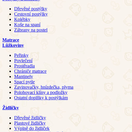
Dřevěné postýlky
Cestovní postýlky
Kolébky
Koše na spaní
Zábrany na postel
Matrace
Lůžkoviny
Peřinky
Povlečení
Prostěradla
Chrániče matrace
Mantinely
Spací pytle
Zavinovačky, hnízdečka, plyma
Polohovací klíny a podložky
Ostatní doplňky k postýlkám
Židličky
Dřevěné židličky
Plastové židličky
Výplně do židliček