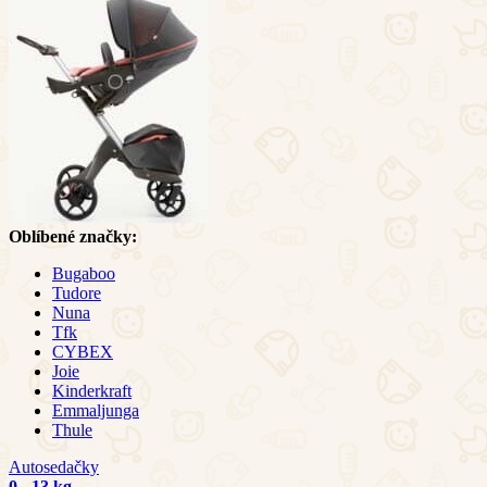
Oblíbené značky:
Bugaboo
Tudore
Nuna
Tfk
CYBEX
Joie
Kinderkraft
Emmaljunga
Thule
Autosedačky
0 - 13 kg