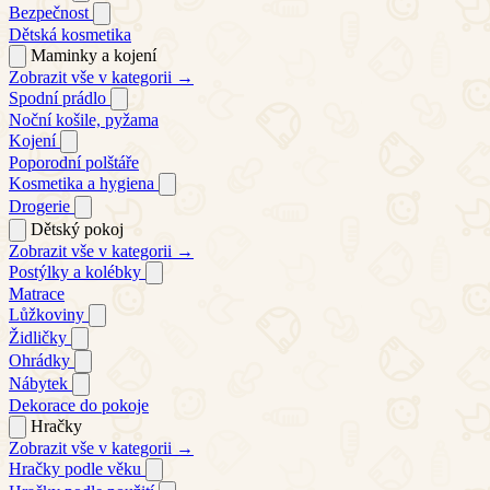
Bezpečnost
Dětská kosmetika
Maminky a kojení
Zobrazit vše v kategorii →
Spodní prádlo
Noční košile, pyžama
Kojení
Poporodní polštáře
Kosmetika a hygiena
Drogerie
Dětský pokoj
Zobrazit vše v kategorii →
Postýlky a kolébky
Matrace
Lůžkoviny
Židličky
Ohrádky
Nábytek
Dekorace do pokoje
Hračky
Zobrazit vše v kategorii →
Hračky podle věku