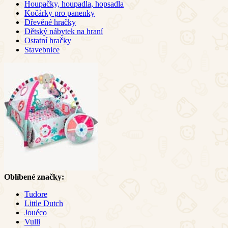
Houpačky, houpadla, hopsadla
Kočárky pro panenky
Dřevěné hračky
Dětský nábytek na hraní
Ostatní hračky
Stavebnice
Oblíbené značky:
Tudore
Little Dutch
Jouéco
Vulli