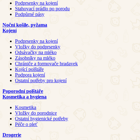
Podprsenky na kojení
Stahovací prádlo po porodu
Podpůrné pásy
Noční košile, pyžama
Kojení
Podprsenky na kojení
Vložky do podprsenky
Odsávačky na mléko
Zásobníky na mléko
Chrániče a formovače bradavek
Kojící polštáře
Podpora kojení
Ostatní potřeby pro kojení
Poporodní polštáře
Kosmetika a hygiena
Kosmetika
Vložky do porodnice
Ostatní hygienické potřeby
Péče o pleť
Drogerie