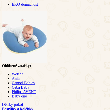
EKO domácnost
Oblíbené značky:
Weleda
Anita
Canpol Babies
Ceba Baby
Philips AVENT
Baby ono
Dětský pokoj
Postýlky a kolébky